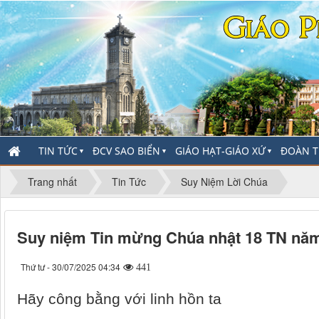
TIN TỨC
ĐCV SAO BIỂN
GIÁO HẠT-GIÁO XỨ
ĐOÀN T
▼
▼
▼
Trang nhất
Tin Tức
Suy Niệm Lời Chúa
Suy niệm Tin mừng Chúa nhật 18 TN năm 
Thứ tư - 30/07/2025 04:34
441
Hãy công bằng với linh hồn ta