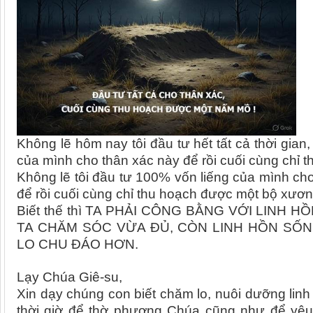
Không lẽ hôm nay tôi đầu tư hết tất cả thời gian, 
của mình cho thân xác này để rồi cuối cùng chỉ 
Không lẽ tôi đầu tư 100% vốn liếng của mình ch
để rồi cuối cùng chỉ thu hoạch được một bộ xươ
Biết thế thì TA PHẢI CÔNG BẰNG VỚI LINH H
TA CHĂM SÓC VỪA ĐỦ, CÒN LINH HỒN SỐN
LO CHU ĐÁO HƠN.
Lạy Chúa Giê-su,
Xin dạy chúng con biết chăm lo, nuôi dưỡng li
thời giờ để thờ phượng Chúa cũng như để yê