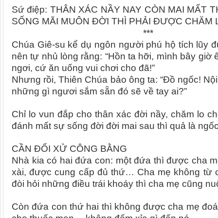
Sứ điệp:
THÂN XÁC N
ẦY
NAY CÒN MAI MẤT T
SỐNG MÃI MUÔN ĐỜI THÌ PHẢI ĐƯỢC CHĂM 
***
Chúa Giê-su kể dụ ngôn người phú hộ tích lũy đư
nên tự nhủ lòng rằng: “Hồn ta hỡi, mình bây giờ 
ngơi, cứ ăn uống vui chơi cho đã!”
Nhưng rồi, Thiên Chúa bảo ông ta: “Đồ ngốc! Nội 
những gì ngươi sắm sẵn đó sẽ về tay ai?”
Chỉ lo vun đắp cho thân xác đời nầy, chăm lo c
đánh mất sự sống đời đời mai sau thì quả là ngốc
CẦN ĐỐI XỬ CÔNG BẰNG
Nhà kia có hai đứa con: một đứa thì được cha m
xài, được cung cấp đủ thứ… Cha mẹ không từ ch
đòi hỏi những điều trái khoáy thì cha mẹ cũng nu
Còn đứa con thứ hai thì không được cha mẹ đoá