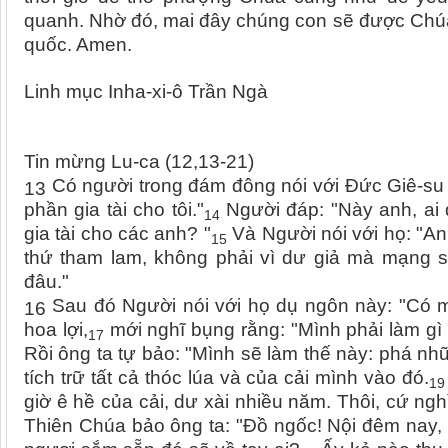
quanh. Nhờ đó, mai đây chúng con sẽ được Chúa
quốc.
Amen.
Linh mục Inha-xi-ô Trần Ngà
Tin mừng Lu-ca (12,13-21)
Có người trong đám đông nói với Đức Giê-su r
13
phần gia tài cho tôi."
Người đáp: "Này anh, ai đ
14
gia tài cho các anh? "
Và Người nói với họ: "An
15
thứ tham lam, không phải vì dư giả mà mạng 
đâu."
Sau đó Người nói với họ dụ ngôn này: "Có m
16
hoa lợi,
mới nghĩ bụng rằng: "Mình phải làm gì
17
Rồi ông ta tự bảo: "Mình sẽ làm thế này: phá nhữ
tích trữ tất cả thóc lúa và của cải mình vào đó.
19
giờ ê hề của cải, dư xài nhiều năm. Thôi, cứ ngh
Thiên Chúa bảo ông ta: "Đồ ngốc! Nội đêm nay, n