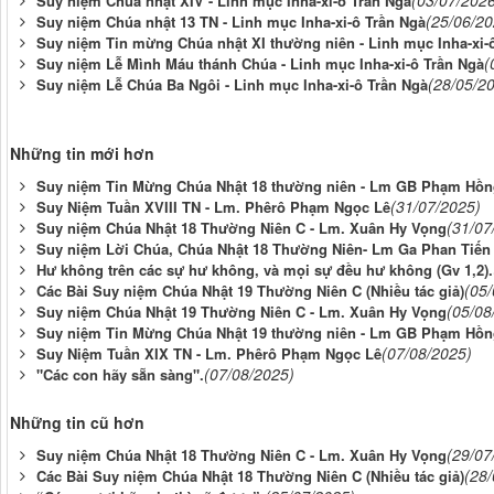
(03/07/202
Suy niệm Chúa nhật XIV - Linh mục Inha-xi-ô Trần Ngà
(25/06/20
Suy niệm Chúa nhật 13 TN - Linh mục Inha-xi-ô Trần Ngà
Suy niệm Tin mừng Chúa nhật XI thường niên - Linh mục Inha-xi-
(
Suy niệm Lễ Mình Máu thánh Chúa - Linh mục Inha-xi-ô Trần Ngà
(28/05/2
Suy niệm Lễ Chúa Ba Ngôi - Linh mục Inha-xi-ô Trần Ngà
Những tin mới hơn
Suy niệm Tin Mừng Chúa Nhật 18 thường niên - Lm GB Phạm Hồn
(31/07/2025)
Suy Niệm Tuần XVIII TN - Lm. Phêrô Phạm Ngọc Lê
(31/07
Suy niệm Chúa Nhật 18 Thường Niên C - Lm. Xuân Hy Vọng
Suy niệm Lời Chúa, Chúa Nhật 18 Thường Niên- Lm Ga Phan Tiến
Hư không trên các sự hư không, và mọi sự đều hư không (Gv 1,2).
(05
Các Bài Suy niệm Chúa Nhật 19 Thường Niên C (Nhiều tác giả)
(05/08
Suy niệm Chúa Nhật 19 Thường Niên C - Lm. Xuân Hy Vọng
Suy niệm Tin Mừng Chúa Nhật 19 thường niên - Lm GB Phạm Hồn
(07/08/2025)
Suy Niệm Tuần XIX TN - Lm. Phêrô Phạm Ngọc Lê
(07/08/2025)
"Các con hãy sẵn sàng".
Những tin cũ hơn
(29/07
Suy niệm Chúa Nhật 18 Thường Niên C - Lm. Xuân Hy Vọng
(28
Các Bài Suy niệm Chúa Nhật 18 Thường Niên C (Nhiều tác giả)