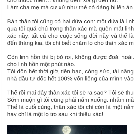
cho thuốc men
…
không đếm xỉa gì đến nó.
Làm cha mẹ mà cư xử như thế có đáng bị lên á
Bản thân tôi cũng có hai đứa con: một đứa là li
qua tôi quá chú trọng thân xác mà quên mất lin
xác n
ầy
, tất cả cho cuộc sống đời
nầy và thế l
đến tháng kia, tôi chỉ biết chăm lo cho thân xác m
Còn linh hồn thì bị bỏ rơi, không được đoái hoài
cho linh hồn một phút nào.
Tôi dồn hết thời giờ, tiền bạc, công sức, tài năng
nhà đầu tư dốc hết 100% vốn liếng của mình vào
Thế rồi mai đây thân xác tôi sẽ ra sao? Tôi sẽ t
Sớm muộn gì tôi cũng phải nằm xuống, nhắm mắt 
Thế là cuối cùng, thân xác tôi chỉ còn là một nắm t
hay chỉ là một lọ tro sau khi thiêu xác!