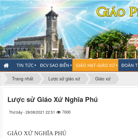
TIN TỨC
ĐCV SAO BIỂN
GIÁO HẠT-GIÁO XỨ
ĐOÀN T
▼
▼
▼
Trang nhất
Lược sử giáo xứ
Giáo xứ
Lược sử Giáo Xứ Nghĩa Phú
Thứ bảy - 28/08/2021 22:51
7008
GIÁO XỨ NGHĨA PHÚ