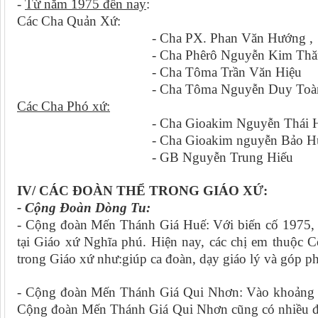
-
Từ năm 1975 đến nay
:
Các Cha Quản Xứ:
- Cha PX. Phan Văn Hướng , 
- Cha Phêrô Nguyễn Kim Thăng
- Cha Tôma Trần Văn Hiệu 2
- Cha Tôma Nguyễn Duy Toàn 2
Các Cha Phó xứ:
- Cha Gioakim Nguyễn Thái Hòa
- Cha Gioakim nguyễn Bảo Huy
- GB Nguyễn Trung Hiếu 2
IV/ CÁC ĐOÀN THỂ TRONG GIÁO XỨ:
- Cộng Đoàn Dòng Tu:
- Cộng đoàn Mến Thánh Giá Huế: Với biến cố 1975, 
tại Giáo xứ Nghĩa phú. Hiện nay, các chị em thuộc
trong Giáo xứ như:giúp ca đoàn, dạy giáo lý và góp 
- Cộng đoàn Mến Thánh Giá Qui Nhơn: Vào khoảng nă
Cộng đoàn Mến Thánh Giá Qui Nhơn cũng có nhiều đón