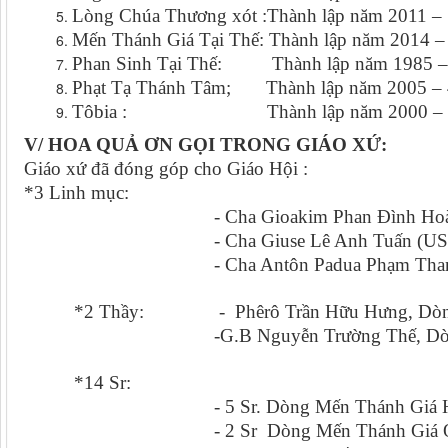
Lòng Chúa Thương xót :Thành lập năm 2011 – 
Mến Thánh Giá Tại Thế: Thành lập năm 2014 – 
Phan Sinh Tại Thế: Thành lập năm 1985 – 
Phạt Tạ Thánh Tâm; Thành lập năm 2005 – 4
Tôbia : Thành lập năm 2000 – 550
V/ HOA QUẢ ƠN GỌI TRONG GIÁO XỨ:
Giáo xứ đã đóng góp cho Giáo Hội :
*3 Linh mục:
- Cha Gioakim Phan Đình Hoài (
- Cha Giuse Lê Anh Tuấn (US
- Cha Antôn Padua Phạm Thanh T
*2 Thầy: - Phêrô Trần Hữu Hưng, Dòng T
-G.B Nguyễn Trường Thế, Dòng Thán
*14 Sr:
- 5 Sr. Dòng Mến Thánh Giá H
- 2 Sr Dòng Mến Thánh Giá Qui