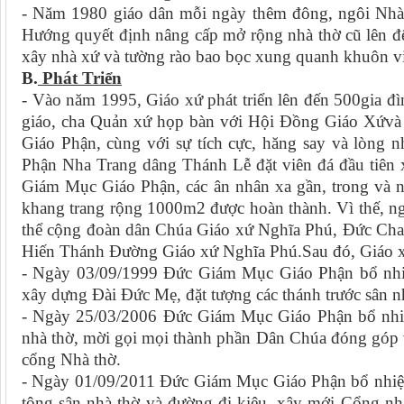
- Năm 1980 giáo dân mỗi ngày thêm đông, ngôi Nhà
Hướng quyết định nâng cấp mở rộng nhà thờ cũ lên 
xây nhà xứ và tường rào bao bọc xung quanh khuôn v
B.
Phát Triển
- Vào năm 1995, Giáo xứ phát triển lên đến 500gia đ
giáo, cha Quản xứ họp bàn với Hội Đồng Giáo Xứvà
Giáo Phận, cùng với sự tích cực, hăng say và lòng
Phận Nha Trang dâng Thánh Lễ đặt viên đá đầu tiên
Giám Mục Giáo Phận, các ân nhân xa gần, trong và n
khang trang rộng 1000m2 được hoàn thành. Vì thế, n
thể cộng đoàn dân Chúa Giáo xứ Nghĩa Phú, Đức Ch
Hiến Thánh Đường Giáo xứ Nghĩa Phú.Sau đó, Giáo xứ 
- Ngày 03/09/1999 Đức Giám Mục Giáo Phận bổ nh
xây dựng Đài Đức Mẹ, đặt tượng các thánh trước sân n
- Ngày 25/03/2006 Đức Giám Mục Giáo Phận bổ nhi
nhà thờ, mời gọi mọi thành phần Dân Chúa đóng góp v
cổng Nhà thờ.
- Ngày 01/09/2011 Đức Giám Mục Giáo Phận bổ nhi
tông sân nhà thờ và đường đi kiệu, xây mới Cổng nh