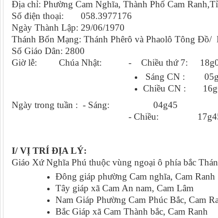
Địa chỉ: Phường Cam Nghĩa, Thành Phố Cam Ranh,T
Số điện thoại: 058.3977176
Ngày Thành Lập: 29/06/1970
Thánh Bổn Mạng: Thánh Phêrô và Phaolô Tông Đồ/ 
Số Giáo Dân: 2800
Giờ lễ: Chúa Nhật: - Chiều thứ 7: 18g
Sáng CN : 05g
Chiều CN : 16g
Ngày trong tuần : - Sáng: 04g45
- Chiều: 17g4
I/ VỊ TRÍ ĐỊA LÝ:
Giáo Xứ Nghĩa Phú thuộc vùng ngoại ô phía bắc Thán
Đông giáp phường Cam nghĩa, Cam
Tây giáp xã Cam An nam, Cam L
Nam Giáp Phường Cam Phúc Bắc, Cam
Bắc Giáp xã Cam Thành bắc, Cam R