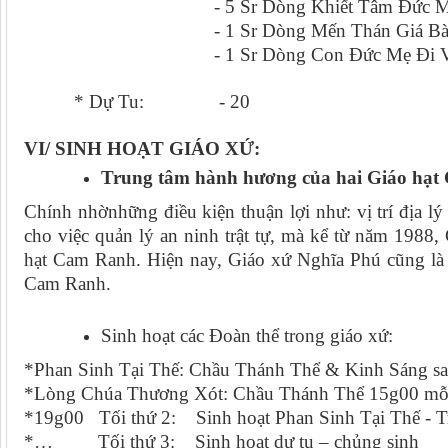
- 5 Sr Dòng Khiết Tâm Đức M
- 1 Sr Dòng Mến Thán Giá Bà 
- 1 Sr Dòng Con Đức Mẹ Đi Vi
* Dự Tu: - 20
VI/ SINH HOẠT GIÁO XỨ:
Trung tâm hành hương của hai Giáo hạ
Chính nhờnhững điều kiện thuận lợi như: vị trí địa lý
cho việc quản lý an ninh trật tự, mà kể từ năm 1988
hạt Cam Ranh. Hiện nay, Giáo xứ Nghĩa Phú cũng là 
Cam Ranh.
Sinh hoạt các Đoàn thể trong giáo xứ:
*Phan Sinh Tại Thế: Chầu Thánh Thể & Kinh Sáng sa
*Lòng Chúa Thương Xót: Chầu Thánh Thể 15g00 mỗ
*19g00 Tối thứ 2: Sinh hoạt Phan Sinh Tại Thế - T
*… Tối thứ 3: Sinh hoạt dự tu – chủng sinh