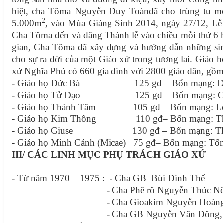
biệt, cha Tôma Nguyễn Duy Toànđã cho trùng tu mớ
2
5.000m
, vào Mùa Giáng Sinh 2014, ngày 27/12, L
Cha Tôma đến và dâng Thánh lễ vào chiều mỗi thứ 6 hằ
gian, Cha Tôma đã xây dựng và hướng dẫn những sin
cho sự ra đời của một Giáo xứ trong tương lai. Giáo
xứ Nghĩa Phú có 660 gia đình với 2800 giáo dân, gồm
- Giáo họ Đức Bà 125 gđ – Bổn mạng: Đức 
- Giáo họ Tử Đạo 125 gđ – Bổn mạng: Ch
- Giáo họ Thánh Tâm 105 gđ – Bổn mạng: Lễ
- Giáo họ Kim Thông 110 gđ– Bổn mạng: Thá
- Giáo họ Giuse 130 gđ – Bổn mạng: Thán
- Giáo họ Minh Cảnh (Micae) 75 gđ– Bổn mạng: Tổ
III/ CÁC LINH MỤC PHỤ TRÁCH GIÁO XỨ
-
Từ năm 1970 – 1975
: - Cha GB Bùi Đình Thể
- Cha Phê rô Nguyễn Thúc Nên,
- Cha Gioakim Nguyễn Hoàng S
- Cha GB Nguyễn Văn Đông, 