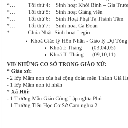
*… Tối thứ 4: Sinh hoạt Khôi Bình – Gia Trưởn
*… Tối thứ 5: Sinh hoạt Giảng viên
*… Tối thứ 6: Sinh Hoạt Phạt Tạ Thánh Tâm
*… Tối thứ 7: Sinh hoạt Ca Đoàn
*… Chúa Nhật: Sinh hoạt Legio
Khoá Giáo lý Hôn Nhân - Giáo lý Dự Tòng
Khoá I: Tháng (03,04,05)
Khoá II: Tháng (09,10,11)
VII/ NHỮNG CƠ SỞ TRONG GIÁO XỨ:
* Giáo xứ:
- 2 lớp Mầm non của hai cộng đoàn mến Thánh Giá H
- 1 lớp Mầm non tư nhân
*
Xã Hội:
- 1 Trường Mẫu Giáo Công Lập nghĩa Phú
- 1 Trường Tiểu Học Cơ Sở Cam nghĩa 2