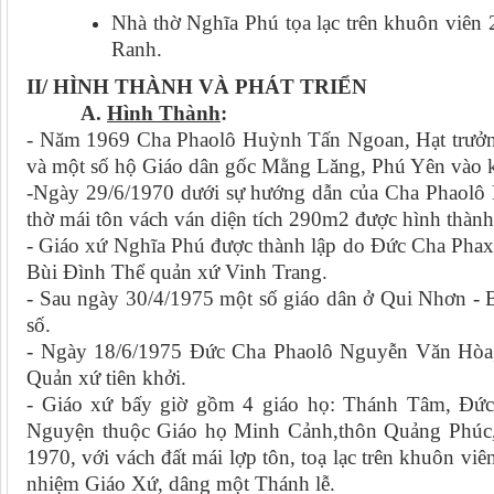
Nhà thờ Nghĩa Phú tọa lạc trên khuôn viê
Ranh.
II/ HÌNH THÀNH VÀ PHÁT TRIỂN
A.
Hình Thành
:
- Năm 1969 Cha Phaolô Huỳnh Tấn Ngoan, Hạt trưởn
và một số hộ Giáo dân gốc Mằng Lăng, Phú Yên vào k
-Ngày 29/6/1970 dưới sự hướng dẫn của Cha Phaolô
thờ mái tôn vách ván diện tích 290m2 được hình thành
- Giáo xứ Nghĩa Phú được thành lập do Đức Cha Pha
Bùi Đình Thể quản xứ Vinh Trang.
- Sau ngày 30/4/1975 một số giáo dân ở Qui Nhơn - 
số.
- Ngày 18/6/1975 Đức Cha Phaolô Nguyễn Văn Hòa
Quản xứ tiên khởi.
- Giáo xứ bấy giờ gồm 4 giáo họ: Thánh Tâm, Đứ
Nguyện thuộc Giáo họ Minh Cảnh,thôn Quảng Phúc
1970, với vách đất mái lợp tôn, toạ lạc trên khuôn vi
nhiệm Giáo Xứ, dâng một Thánh lễ.