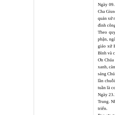
Ngày 09.
Cha Gius
quản xứ m
đình công
Theo quy
phận, ng
giáo xứ 
Bình và 
Ơn Chúa 
xanh, càn
sáng Chúa
lần chuỗ
tuần là c
Ngày 23.
Trung. N
triển.