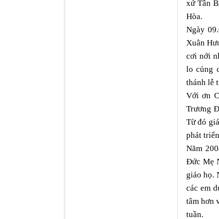
xứ Tân B
Hòa.
Ngày 09.
Xuân Hươ
cơi nới 
lo củng 
thánh lễ 
Với ơn C
Trương Ð
Từ đó giá
phát triển
Năm 2004
Ðức Mẹ N
giáo họ. 
các em dự
tâm hơn 
tuần.