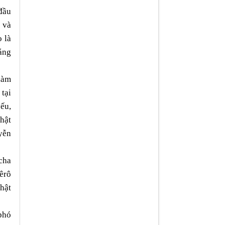
đầu
 và
 là
áng
làm
tại
yếu,
hật
yễn
cha
êrô
nhật
phó