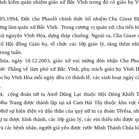
ình kiêm quản nhiệm giáo xứ Bắc Vĩnh trong đó có giáo họ V
05.1994, Ðức cha Phaolô chính thức bổ nhiệm Cha Giuse Ð
ng làm quản xứ Bắc Vĩnh. Trong cương vị quản xứ, cha tiến h
nhà nguyện Vĩnh Hòa, dựng tháp chuông. Ngoài ra, Cha Giuse 
cố Hội đồng Giáo họ, tổ chức các lớp giáo lý, tăng thêm nh
trong tuần.
húa, ngày 10.12.2003, giáo xứ vui mừng đón nhận Cha Pha
ức Thắng về làm phó xứ Bắc Vĩnh, phụ trách giáo họ Vĩnh H
o họ Vĩnh Hòa mỗi ngày đều có thánh lễ, các sinh hoạt ngày 
.
, cộng đoàn nữ tu Anrê Dũng Lạc thuộc Hội Dòng Khiết 
ha Trang được thành lập tại xã Cam Hải Tây thuộc khu vực 
Nhờ sự hiện diện và dấn thân của quý nữ tu ca đoàn Têrêsa, 
 tu được hình thành, các lớp giáo lý, các em thiếu nhi được 
và các bệnh nhân, người già yếu được rước Mình Thánh Chúa h