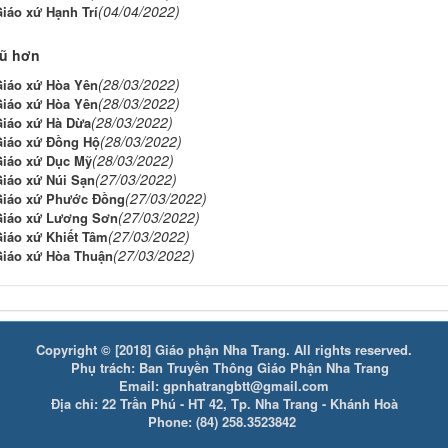
(04/04/2022)
Giáo xứ Hạnh Trí
cũ hơn
(28/03/2022)
Giáo xứ Hòa Yên
(28/03/2022)
Giáo xứ Hòa Yên
(28/03/2022)
Giáo xứ Hà Dừa
(28/03/2022)
Giáo xứ Đồng Hộ
(28/03/2022)
Giáo xứ Dục Mỹ
(27/03/2022)
Giáo xứ Núi Sạn
(27/03/2022)
Giáo xứ Phước Đồng
(27/03/2022)
Giáo xứ Lương Sơn
(27/03/2022)
Giáo xứ Khiết Tâm
(27/03/2022)
Giáo xứ Hòa Thuận
Copyright © [2018] Giáo phận Nha Trang. All rights reserved.
Phụ trách: Ban Truyền Thông Giáo Phận Nha Trang
Email: gpnhatrangbtt@gmail.com
Địa chỉ: 22 Trần Phú - HT 42, Tp. Nha Trang - Khánh Hoà
Phone: (84) 258.3523842