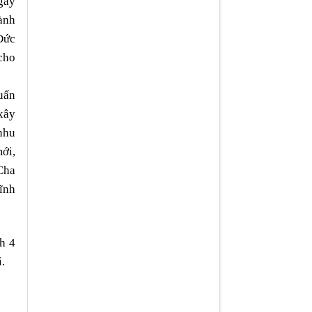
gày
ành
Đức
cho
uấn
xây
nhu
mới,
Cha
ĩnh
h 4
.