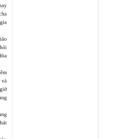
hay
cha
 gia
iáo
hỏi
Hòa
hêm
y và
 giờ
àng
ang
hát