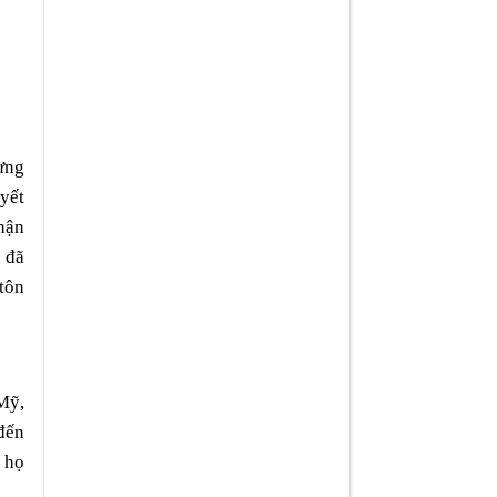
ưng
yết
hận
 đã
tôn
Mỹ,
đến
 họ