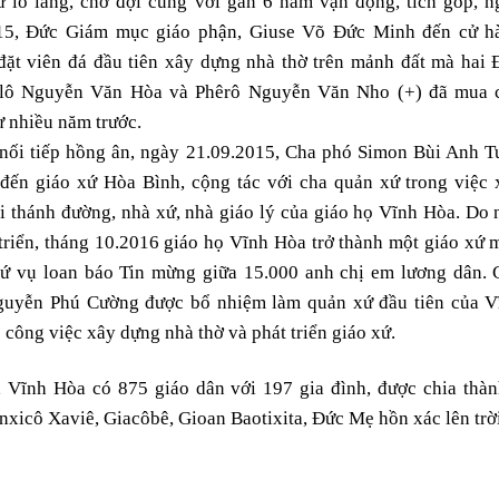
ư lo lắng, chờ đợi cùng với gần 6 năm vận động, tích góp, n
15, Đức Giám mục giáo phận, Giuse Võ Đức Minh đến cử h
 đặt viên đá đầu tiên xây dựng nhà thờ trên mảnh đất mà hai 
lô Nguyễn Văn Hòa và Phêrô Nguyễn Văn Nho (+) đã mua 
ừ nhiều năm trước.
nối tiếp hồng ân, ngày 21.09.2015, Cha phó Simon Bùi Anh T
 đến giáo xứ Hòa Bình, cộng tác với cha quản xứ trong việc 
i thánh đường, nhà xứ, nhà giáo lý của giáo họ Vĩnh Hòa. Do 
triển, tháng 10.2016 giáo họ Vĩnh Hòa trở thành một giáo xứ 
 sứ vụ loan báo Tin mừng giữa 15.000 anh chị em lương dân. 
uyễn Phú Cường được bổ nhiệm làm quản xứ đầu tiên của V
 công việc xây dựng nhà thờ và phát triển giáo xứ.
, Vĩnh Hòa có 875 giáo dân với 197 gia đình, được chia thàn
xicô Xaviê, Giacôbê, Gioan Baotixita, Đức Mẹ hồn xác lên trời