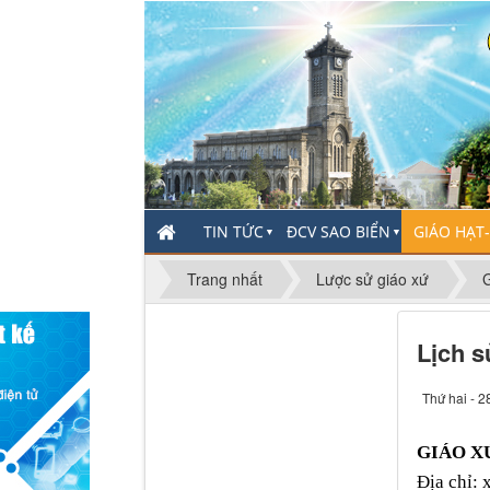
TIN TỨC
ĐCV SAO BIỂN
GIÁO HẠT
▼
▼
Trang nhất
Lược sử giáo xứ
Lịch s
Thứ hai - 2
GIÁO X
Địa chỉ: