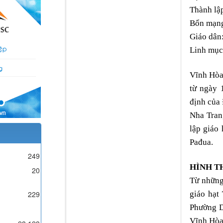
Thành lập
Bổn mạng
Giáo dân
Linh mục
Vĩnh Hòa
từ ngày 
định của
Nha Tran
lập giáo
Pađua.
249
HÌNH T
20
Từ những
229
giáo hạt
Phường D
Vĩnh Hòa 