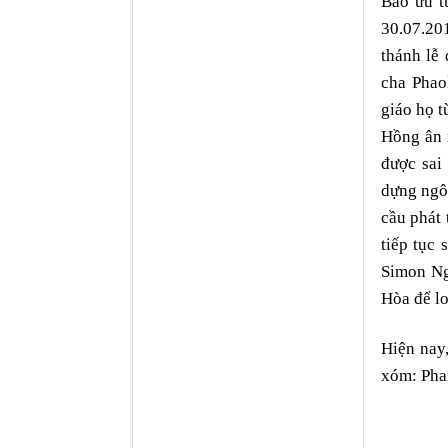
Bao ưu t
30.07.20
thánh lễ
cha Phao
giáo họ t
Hồng ân 
được sai
dựng ngô
cầu phát 
tiếp tục
Simon Ng
Hòa để lo
Hiện nay
xóm: Phan