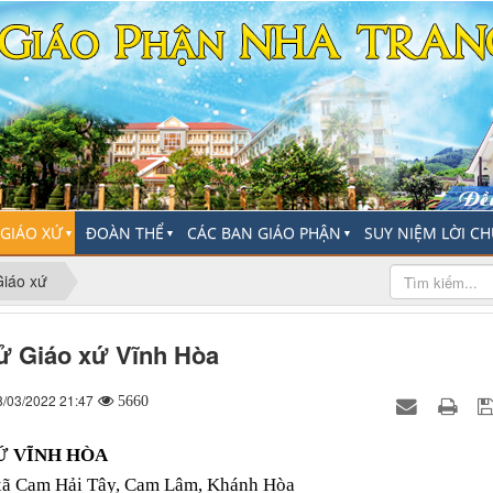
-GIÁO XỨ
ĐOÀN THỂ
CÁC BAN GIÁO PHẬN
SUY NIỆM LỜI C
▼
▼
▼
Giáo xứ
ử Giáo xứ Vĩnh Hòa
8/03/2022 21:47
5660
Ứ VĨNH HÒA
 xã Cam Hải Tây, Cam Lâm, Khánh Hòa