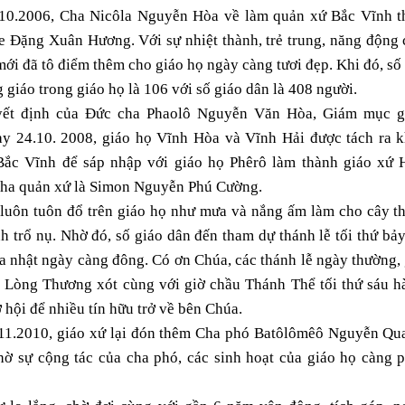
10.2006, Cha Nicôla Nguyễn Hòa về làm quản xứ Bắc Vĩnh t
e Ðặng Xuân Hương. Với sự nhiệt thành, trẻ trung, năng động 
ới đã tô điểm thêm cho giáo họ ngày càng tươi đẹp. Khi đó, số
 giáo trong giáo họ là 106 với số giáo dân là 408 người.
ết định của Đức cha Phaolô Nguyễn Văn Hòa, Giám mục g
ày 24.10. 2008, giáo họ Vĩnh Hòa và Vĩnh Hải được tách ra k
Bắc Vĩnh để sáp nhập với giáo họ Phêrô làm thành giáo xứ 
cha quản xứ là Simon Nguyễn Phú Cường.
luôn tuôn đổ trên giáo họ như mưa và nắng ấm làm cho cây t
h trổ nụ. Nhờ đó, số giáo dân đến tham dự thánh lễ tối thứ bả
 nhật ngày càng đông. Có ơn Chúa, các thánh lễ ngày thường,
i Lòng Thương xót cùng với giờ chầu Thánh Thể tối thứ sáu h
ơ hội để nhiều tín hữu trở về bên Chúa.
11.2010, giáo xứ lại đón thêm Cha phó Batôlômêô Nguyễn Qu
hờ sự cộng tác của cha phó, các sinh hoạt của giáo họ càng p