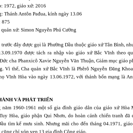
: 1972, giáo xứ: 2016
: Thánh Antôn Pađua, kính ngày 13.06
: 875
 quản xứ: Simon Nguyễn Phú Cường
 trước đây được gọi là Phường Dầu thuộc giáo xứ Tân Bình, nh
13.09.1970 được tách ra nhập vào giáo xứ Bắc Vĩnh theo qu
 Ðức cha Phanxicô Xavie Nguyễn Văn Thuận, Giám mục giáo p
g. Vì thế, Cha quản xứ Bắc Vĩnh là Phêrô Nguyễn Ðăng Khoa
 họ Vĩnh Hòa vào ngày 13.06.1972, với thánh bổn mạng là An
HÀNH VÀ PHÁT TRIỂN
 năm 1960-1961 một số gia đình giáo dân của giáo xứ Hòa 
 Tuy Hòa, giáo phận Qui Nhơn, do hoàn cảnh chiến tranh đã 
ầu tìm kế mưu sinh. Nhưng mãi cho đến tháng 04.1971, giáo
cũng chỉ vỏn vẹn 13 gia đình Công giáo.