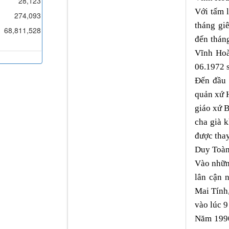
28,123
Với tấm 
274,093
tháng gi
68,811,528
đến thán
Vĩnh Hoà
06.1972 s
Ðến đầu 
quản xứ 
giáo xứ B
cha già 
được tha
Duy Toàn
Vào nhữn
lân cận 
Mai Tính,
vào lúc 9
Năm 1990