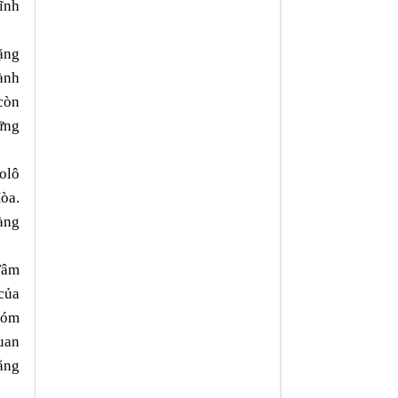
ĩnh
ặng
ành
còn
ững
olô
òa.
càng
Tâm
của
nhóm
quan
ằng