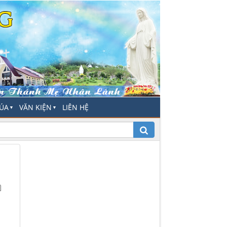
HÚA
VĂN KIỆN
LIÊN HỆ
▼
▼