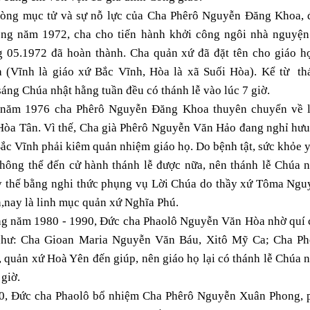
lòng mục tử và sự nỗ lực của Cha Phêrô Nguyễn Đăng Khoa, 
êng năm 1972, cha cho tiến hành khởi công ngôi nhà nguyện
g 05.1972 đã hoàn thành. Cha quản xứ đã đặt tên cho giáo họ
 (Vĩnh là giáo xứ Bắc Vĩnh, Hòa là xã Suối Hòa). Kể từ th
áng Chúa nhật hằng tuần đều có thánh lễ vào lúc 7 giờ.
năm 1976 cha Phêrô Nguyễn Đăng Khoa thuyên chuyển về 
Hòa Tân. Vì thế, Cha già Phêrô Nguyễn Văn Hảo đang nghỉ hưu 
ắc Vĩnh phải kiêm quản nhiệm giáo họ. Do bệnh tật, sức khỏe 
không thể đến cử hành thánh lễ được nữa, nên thánh lễ Chúa n
y thế bằng nghi thức phụng vụ Lời Chúa do thầy xứ Tôma Ngu
,nay là linh mục quản xứ Nghĩa Phú.
g năm 1980 - 1990, Ðức cha Phaolô Nguyễn Văn Hòa nhờ quí 
như: Cha Gioan Maria Nguyễn Văn Báu, Xitô Mỹ Ca; Cha Ph
 quản xứ Hoà Yên đến giúp, nên giáo họ lại có thánh lễ Chúa 
 giờ.
, Ðức cha Phaolô bổ nhiệm Cha Phêrô Nguyễn Xuân Phong, 