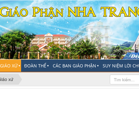
-GIÁO XỨ
ĐOÀN THỂ
CÁC BAN GIÁO PHẬN
SUY NIỆM LỜI C
▼
▼
▼
Giáo xứ