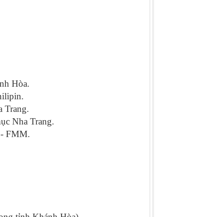
ánh Hòa.
lipin.
 Trang.
ục Nha Trang.
ẹ - FMM.
rong tỉnh Khánh Hòa).