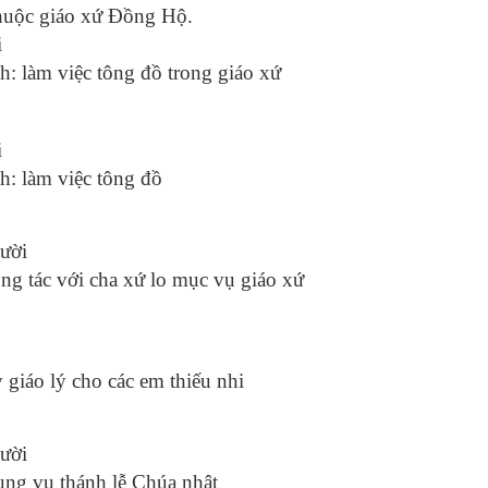
thuộc giáo xứ Đồng Hộ.
i
h: làm việc tông đồ trong giáo xứ
i
h: làm việc tông đồ
gười
ộng tác với cha xứ lo mục vụ giáo xứ
 giáo lý cho các em thiếu nhi
gười
ụng vụ thánh lễ Chúa nhật