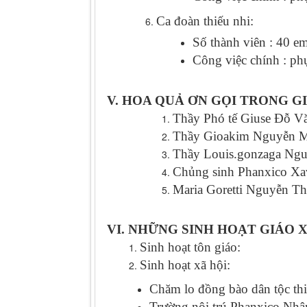
Ca đoàn thiếu nhi:
Số thành viên : 40 e
Công việc chính : ph
V. HOA QUẢ ƠN GỌI TRONG G
Thầy Phó tế Giuse Đỗ V
Thầy Gioakim Nguyễn Min
Thầy Louis.gonzaga Ngu
Chủng sinh Phanxico Xa
Maria Goretti Nguyễn Th
VI. NHỮNG SINH HOẠT GIÁO 
Sinh hoạt tôn giáo:
Sinh hoạt xã hội:
Chăm lo đồng bào dân tộc thi
Trường nội trú Phanxico Nhâ