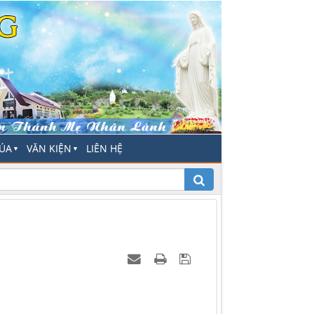
HÚA
VĂN KIỆN
LIÊN HỆ
▼
▼