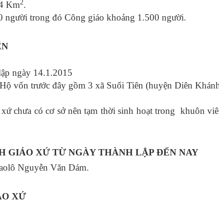
2
,4 Km
.
0 người trong đó Công giáo khoảng 1.500 người.
ỂN
lập ngày 14.1.2015
 Hộ vốn trước đây gồm 3 xã Suối Tiên (huyện Diên Khán
áo xứ chưa có cơ sở nên tạm thời sinh hoạt trong khuôn
CH GIÁO XỨ TỪ NGÀY THÀNH LẬP ĐẾN NAY
Phaolô Nguyễn Văn Dám.
ÁO XỨ