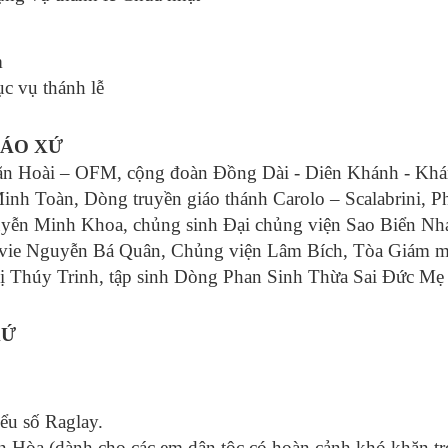
m
ục vụ thánh lễ
IÁO XỨ
ăn Hoài – OFM, cộng đoàn Đồng Dài - Diên Khánh - Kh
h Toàn, Dòng truyền giáo thánh Carolo – Scalabrini, Phi
yễn Minh Khoa, chủng sinh Đại chủng viện Sao Biển Nha
vie Nguyễn Bá Quân, Chủng viện Lâm Bích, Tòa Giám m
ị Thúy Trinh, tập sinh Dòng Phan Sinh Thừa Sai Đức M
XỨ
ểu số Raglay.
n Hòa (dành cho các em dân tộc có hoàn cảnh khó khăn t