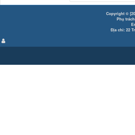
Copyright © [20
Phụ trách:
E
Địa chỉ: 22 