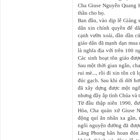
Cha Giuse Nguyễn Quang Hu
thần cho họ.
Ban đầu, vào dịp lễ Giáng 
dân xin chính quyền để dâ
cạnh vườn xoài, dần dần cử
giáo dân đã mạnh dạn mua 
là nghĩa địa với trên 100 
Các sinh hoạt tôn giáo đượ
Sau một thời gian ngắn, cha
rui mè..., rồi đi xin tôn cũ
đúc gạch. Sau khi di dời h
đã xây dựng được một ngôi
nhưng đầy ắp tình Chúa và t
Từ đầu thập niên 1990, đ
Hòa, Cha quản xứ Giuse N
động quí ân nhân xa gần, 
ngôi nguyện đường đã được
Làng Phong hân hoan đón