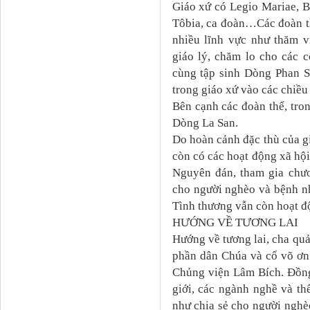
Giáo xứ có Legio Mariae, 
Tôbia, ca đoàn…Các đoàn th
nhiều lĩnh vực như thăm v
giáo lý, chăm lo cho các 
cùng tập sinh Dòng Phan S
trong giáo xứ vào các chiều
Bên cạnh các đoàn thể, tro
Dòng La San.
Do hoàn cảnh đặc thù của gi
còn có các hoạt động xã hội
Nguyên đán, tham gia chươ
cho người nghèo và bệnh n
Tình thương vẫn còn hoạt độn
HƯỚNG VỀ TƯƠNG LAI
Hướng về tương lai, cha qu
phần dân Chúa và cổ võ ơn 
Chủng viện Lâm Bích. Đồng
giới, các ngành nghề và th
như chia sẻ cho người ngh