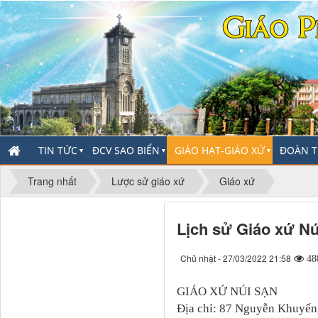
TIN TỨC
ĐCV SAO BIỂN
GIÁO HẠT-GIÁO XỨ
ĐOÀN T
▼
▼
▼
Trang nhất
Lược sử giáo xứ
Giáo xứ
Lịch sử Giáo xứ Nú
Chủ nhật - 27/03/2022 21:58
48
GIÁO XỨ NÚI SẠN
Địa chỉ: 87 Nguyễn Khuyến