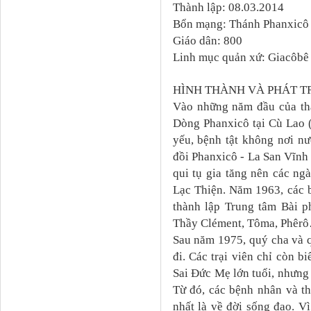
Thành lập: 08.03.2014
Bổn mạng: Thánh Phanxicô A
Giáo dân: 800
Linh mục quản xứ: Giacôb
HÌNH THÀNH VÀ PHÁT T
Vào những năm đầu của thậ
Dòng Phanxicô tại Cù Lao 
yếu, bệnh tật không nơi n
đồi Phanxicô - La San Vĩnh
qui tụ gia tăng nên các ng
Lạc Thiện. Năm 1963, các 
thành lập Trung tâm Bài p
Thầy Clément, Tôma, Phêr
Sau năm 1975, quý cha và 
đi. Các trại viên chỉ còn 
Sai Đức Mẹ lớn tuổi, nhưng 
Từ đó, các bệnh nhân và t
nhất là về đời sống đạo. 