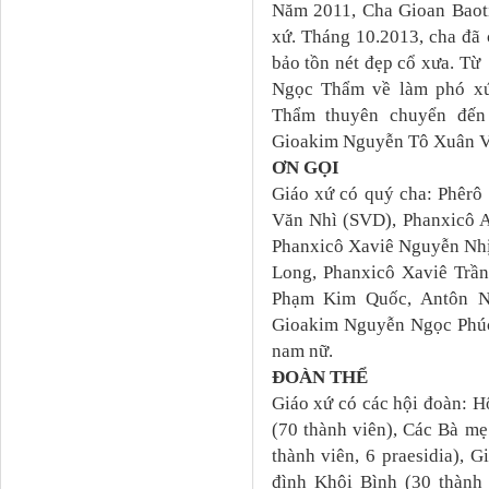
Năm 2011, Cha Gioan Baot
xứ. Tháng 10.2013, cha đã c
bảo tồn nét đẹp cổ xưa. T
Ngọc Thẩm về làm phó xứ
Thẩm thuyên chuyển đế
Gioakim Nguyễn Tô Xuân V
ƠN GỌI
Giáo xứ có quý cha: Phêrô
Văn Nhì (SVD), Phanxicô A
Phanxicô Xaviê Nguyễn Nhị
Long, Phanxicô Xaviê Trầ
Phạm Kim Quốc, Antôn N
Gioakim Nguyễn Ngọc Phúc 
nam nữ.
ĐOÀN THỂ
Giáo xứ có các hội đoàn: H
(70 thành viên), Các Bà mẹ
thành viên, 6 praesidia), G
đình Khôi Bình (30 thành 