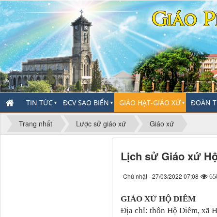
TIN TỨC
ĐCV SAO BIỂN
GIÁO HẠT-GIÁO XỨ
ĐOÀN T
▼
▼
▼
Trang nhất
Lược sử giáo xứ
Giáo xứ
Lịch sử Giáo xứ H
Chủ nhật - 27/03/2022 07:08
65
GIÁO XỨ HỘ DIÊM
Địa chỉ: thôn Hộ Diêm, xã 