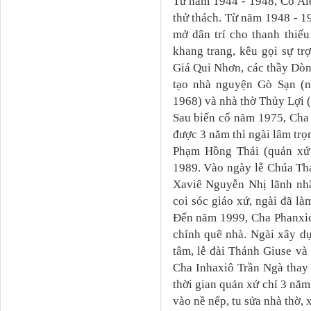
Từ năm 1944 - 1948, C
ố
Ale
thử thách. Từ năm 1948 - 1
mở dân trí cho thanh thiế
khang trang, kêu gọi sự tr
Giá Qui Nhơn, các thầy
D
òn
tạo nhà nguyện Gò Sạn (
1968) và nhà thờ Thủy Lợi 
Sau biến cố
năm
1975, Cha
được 3 năm thì ngài lâm trọ
Phạm Hồng Thái (quản xứ
1989. Vào ngày lễ Chúa T
Xaviê Nguyễn Nhị lãnh nhậ
coi sóc giáo xứ, ngài đã là
Đến năm 1999, Cha Phanxic
chính quê nhà. Ngài xây d
t
âm, lễ đài Thánh Giuse và
Cha Inhaxiô Trần Ngà thay
thời gian quản xứ chỉ 3 năm
vào nề nếp, tu sửa nhà thờ,