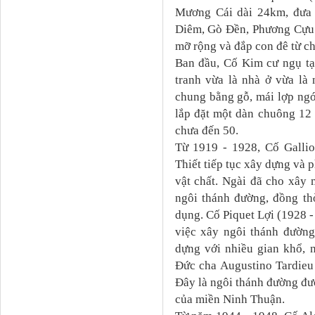
Mương Cái dài 24km, đưa 
Diêm, Gò Đền, Phương Cựu
mỡ
rộng
và
đắp con đê
từ c
Ban đầu, Cố Kim cư ngụ tạ
tranh vừa là nhà ở vừa là
chung bằng gỗ, mái lợp ng
lắp đặt một dàn chuông 12 
chưa đến 50.
Từ 1919 - 1928, Cố Gallio
Thiết tiếp tục xây dựng và p
vật chất. Ngài đã cho xây
ngôi thánh đường, đồng th
dụng. Cố Piquet Lợi (1928 
việc xây ngôi thánh đườn
dựng với nhiều gian khổ, 
Đức
c
ha Augustino Tardieu
Đây là ngôi thánh đường đượ
của miền Ninh Thuận.