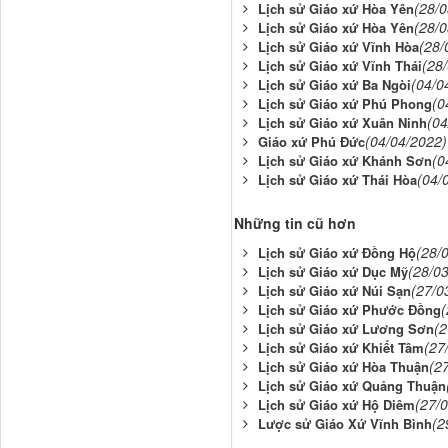
(28/0
Lịch sử Giáo xứ Hòa Yên
(28/0
Lịch sử Giáo xứ Hòa Yên
(28/
Lịch sử Giáo xứ Vĩnh Hòa
(28
Lịch sử Giáo xứ Vĩnh Thái
(04/0
Lịch sử Giáo xứ Ba Ngòi
(0
Lịch sử Giáo xứ Phú Phong
(04
Lịch sử Giáo xứ Xuân Ninh
(04/04/2022)
Giáo xứ Phú Đức
(0
Lịch sử Giáo xứ Khánh Sơn
(04/
Lịch sử Giáo xứ Thái Hòa
Những tin cũ hơn
(28/
Lịch sử Giáo xứ Đồng Hộ
(28/0
Lịch sử Giáo xứ Dục Mỹ
(27/0
Lịch sử Giáo xứ Núi Sạn
(
Lịch sử Giáo xứ Phước Đồng
(2
Lịch sử Giáo xứ Lương Sơn
(27
Lịch sử Giáo xứ Khiết Tâm
(2
Lịch sử Giáo xứ Hòa Thuận
Lịch sử Giáo xứ Quảng Thuận
(27/
Lịch sử Giáo xứ Hộ Diêm
(2
Lược sử Giáo Xứ Vĩnh Bình