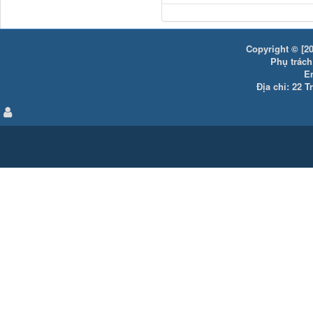
Copyright © [20
Phụ trách:
E
Địa chỉ: 22 