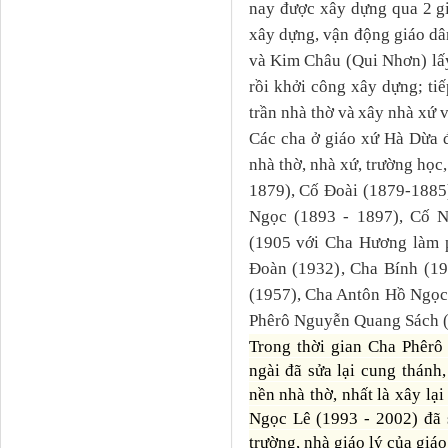
nay được xây dựng qua
2
g
xây dựng,
vận động giáo dâ
và Kim Châu (Qui Nhơn) lấy
rồi khởi công xây dựng
;
tiế
trần nhà thờ
và
xây
nhà xứ v
Các cha ở
gi
áo xứ Hà Dừa đ
nhà thờ, nhà xứ, trường họ
1879), Cố
Đoài (187
9-1885
Ngọc (1893
- 1897
),
Cố N
(1905 với Cha Hương làm 
Đoàn
(1932)
, Cha Bính
(19
(1957)
, Cha Antôn Hồ Ngọ
Phêrô Nguyễn Quang Sách (
Trong thời gian Cha Phêr
ngài đã sửa lại cung thánh
nền nhà thờ, nhất là xây l
Ngọc Lê (199
3
- 2002) đã 
trường, nhà giáo lý
của giáo