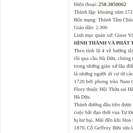
Điện thoại:
258.3850062
Thành lập: khoảng năm 172
Bổn mạng: Thánh Tâm Chúa
Giáo dân: 2.300
Linh mục quản xứ: Giuse V
HÌNH THÀNH VÀ PHÁT 
Theo tỉnh lộ 4 về hướng
t
â
rồi qua cầu Hà Dừa, chúng 
trong những giáo xứ lâu đờ
là những người di cư từ c
1720
bởi phong trào Nam t
Flory thuộc Hội Thừa
s
ai
Hả
Hà Dừa
.
Thánh đường đầu tiên được
cuộc bắt đạo thời vua Tự Đứ
bị hư hại. Mãi đến khi Hoà
1870, Cố Geffroy Bửu
sửa l