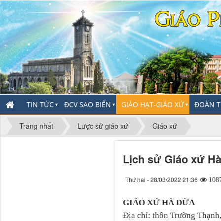
TIN TỨC
ĐCV SAO BIỂN
GIÁO HẠT-GIÁO XỨ
ĐOÀN T
▼
▼
▼
Trang nhất
Lược sử giáo xứ
Giáo xứ
Lịch sử Giáo xứ H
Thứ hai - 28/03/2022 21:36
108
GIÁO XỨ HÀ DỪA
Địa chỉ: thôn Trường Thạnh