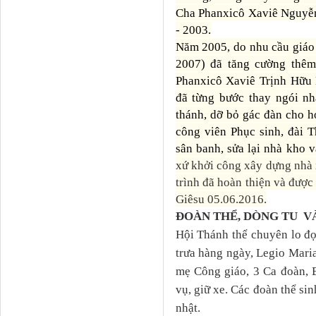
Cha Phanxicô Xaviê Nguyễn
- 2003.
Năm 2005, do nhu cầu giáo
200
7
) đã tăng cường thêm
Phanxicô Xaviê Trịnh Hữu
đã từng bước thay ngói nh
thánh, dỡ bỏ gác đàn cho h
công viên Phục
s
inh, đài 
sân banh, sửa lại nhà kho 
xứ khởi công xây dựng nhà
trình đã hoàn thiện và đượ
Giêsu 05.06.2016.
ĐOÀN THỂ
, DÒNG TU
VÀ
Hội Thánh
t
hể chuyên lo đ
trưa h
à
ng ngày, Legio Mari
mẹ Công giáo, 3 Ca đoàn, B
vụ,
giữ xe
.
Các đoàn thể sin
nhật.