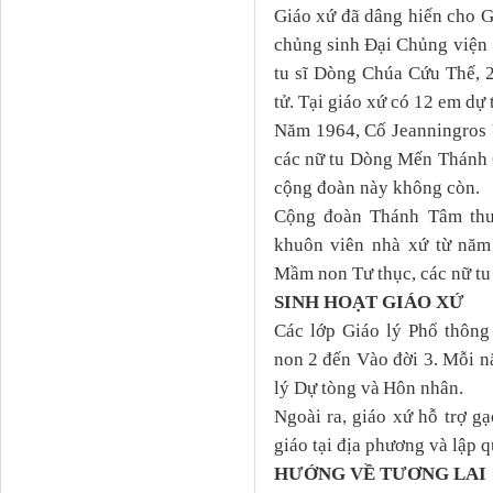
Giáo xứ đã dâng hiến cho 
chủng sinh Đại
C
hủng viện
tu sĩ Dòng Chúa Cứu Thế, 
tử. Tại giáo xứ có 12 em dự 
Năm 1964,
C
ố Jeanningros
các nữ tu
Dòng Mến Thánh 
cộng đoàn này không còn.
Cộng đoàn Thánh Tâm th
khuôn viên nhà xứ từ năm
M
ầm non
Tư thục
, các nữ t
SINH HOẠT GIÁO XỨ
Các lớp
G
iáo lý
P
hổ thông
n
on 2 đến Vào
đ
ời 3. Mỗi 
lý
Dự
tòng
và
H
ôn nhân
.
Ngoài ra, giáo xứ
hỗ trợ
gạ
giáo tại địa phương
và lập q
HƯỚNG VỀ TƯƠNG LAI