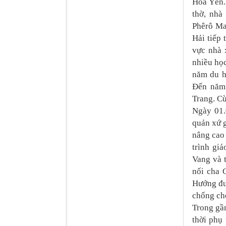
Hoà Yên.
thờ, nhà
Phêrô Ma
Hải tiếp 
vực nhà 
nhiều học
năm du h
Đến năm 
Trang. Cù
Ngày 01
quản xứ g
nâng cao 
trình gi
Vang và 
nối cha 
Hướng đư
chống ch
Trong gầ
thời phụ