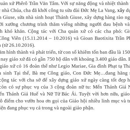
quản xứ Phêrô Trần Văn Tâm. Với sự năng động và nhiệt thành 
 nhà Chúa, cha đã khởi công tu sửa đài Đức Mẹ La Vang,
xây
d
h Giuse, sửa nhà sinh hoạt Thánh Giuse, xây dựng hàng rào ng
hởi xướng chương trình thăm viếng những người đau bệnh và
h khó khăn. Cộng tác với Cha quản xứ có các cha phó: Gi
ông Viên (15.11.2014 – 10.2016) và Gioan Baotixita Trần P
 (từ 26.10.2016).
m hình thành và phát triển, từ con số khiêm tốn ban đầu là 15
 nay giáo xứ đã có gần 750 hộ dân với khoảng 3.400 giáo dân.
giáo xứ có 16 đoàn thể như Legio Mariae, Gia đình Phạt tạ T
n sinh Tại thế, Bà mẹ Công giáo, Con Đức Mẹ…đang hăng 
cộng tác với cha sở để xây dựng giáo xứ ngày càng tốt đẹp h
còn có sự phục vụ của 3 cộng đoàn nữ tu: Mến Thánh Giá 
ến Thánh Giá Huế và Nữ Tử Bác Ái. Tuyệt vời hơn nữa, giáo
ô điểm cho vườn hoa ơn gọi của Giáo hội nhiều linh mục và t
ện đang phục vụ cả trong và ngoài giáo phận.