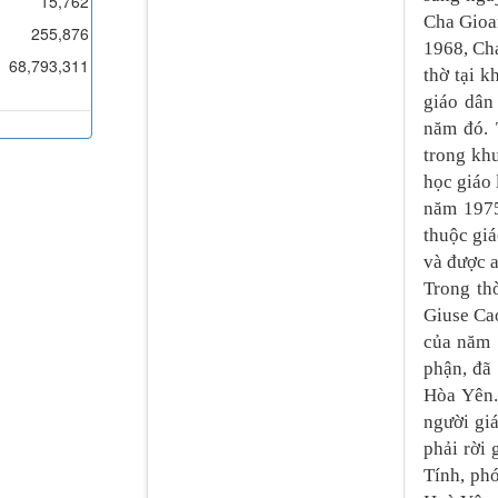
15,762
Cha Gioa
255,876
1968, Cha
68,793,311
thờ tại 
giáo dân
năm đó. 
trong kh
học giáo 
năm 1975
thuộc gi
và được a
Trong th
Giuse Ca
của năm 
phận, đã
Hòa Yên.
người gi
phải rời 
Tính, ph