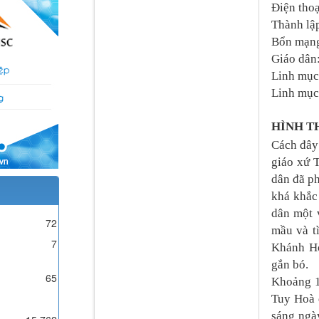
Điện tho
Thành lậ
Bổn mạng
Giáo dân
Linh mục
Linh m
HÌNH T
Cách đây
giáo xứ 
dân đã ph
khá khắc 
dân một 
72
mầu và t
7
Khánh Ho
gắn bó.
65
Khoảng 1
Tuy Hoà 
sáng ngà