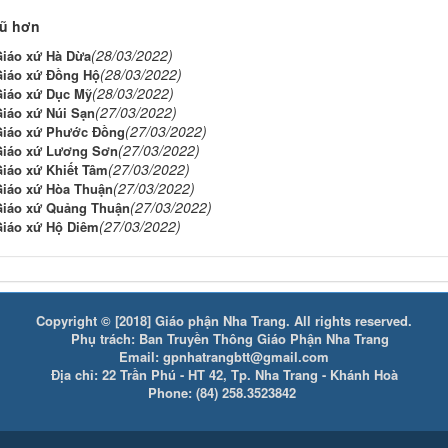
cũ hơn
(28/03/2022)
Giáo xứ Hà Dừa
(28/03/2022)
Giáo xứ Đồng Hộ
(28/03/2022)
Giáo xứ Dục Mỹ
(27/03/2022)
Giáo xứ Núi Sạn
(27/03/2022)
Giáo xứ Phước Đồng
(27/03/2022)
Giáo xứ Lương Sơn
(27/03/2022)
Giáo xứ Khiết Tâm
(27/03/2022)
Giáo xứ Hòa Thuận
(27/03/2022)
Giáo xứ Quảng Thuận
(27/03/2022)
Giáo xứ Hộ Diêm
Copyright © [2018] Giáo phận Nha Trang. All rights reserved.
Phụ trách: Ban Truyền Thông Giáo Phận Nha Trang
Email: gpnhatrangbtt@gmail.com
Địa chỉ: 22 Trần Phú - HT 42, Tp. Nha Trang - Khánh Hoà
Phone: (84) 258.3523842