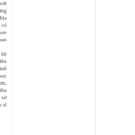
với
ựng
hĩa
 có
use
han
0 hộ
 Bên
hánh
say
ơn.
Nha
 xứ
u sĩ