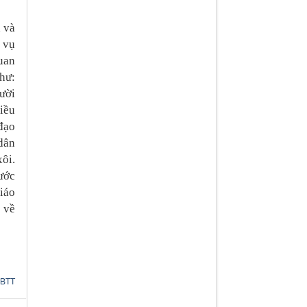
h và
 vụ
quan
hư:
ười
iều
đạo
dân
ôi.
 ước
iáo
 về
:
BTT