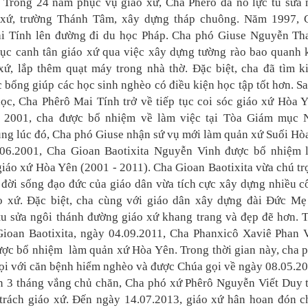
 Trong 24 năm phục vụ giáo xứ, Cha Phêrô đã nỗ lực tu sửa 
 xứ, trường Thánh Tâm, xây dựng tháp chuông. Năm 1997, 
i Tính lên đường đi du học Pháp. Cha phó Giuse Nguyễn Th
tục canh tân giáo xứ qua việc xây dựng tường rào bao quanh
xứ, lắp thêm quạt máy trong nhà thờ. Đặc biệt, cha đã tìm k
 bổng giúp các học sinh nghèo có điều kiện học tập tốt hơn. S
ọc, Cha Phêrô Mai Tính trở về tiếp tục coi sóc giáo xứ Hòa Y
2001, cha được bổ nhiệm về làm việc tại Tòa Giám mục 
ng lúc đó, Cha phó Giuse nhận sứ vụ mới làm quản xứ Suối Hò
.06.2001, Cha Gioan Baotixita Nguyễn Vinh được bổ nhiệm 
iáo xứ Hòa Yên (2001 - 2011). Cha Gioan Baotixita vừa chú tr
đời sống đạo đức của giáo dân vừa tích cực xây dựng nhiều 
áo xứ. Đặc biệt, cha cùng với giáo dân xây dựng đài Đức Mẹ
tu sửa ngôi thánh đường giáo xứ khang trang và đẹp đẽ hơn. T
Gioan Baotixita, ngày 04.09.2011, Cha Phanxicô Xaviê Phan 
ợc bổ nhiệm làm quản xứ Hòa Yên. Trong thời gian này, cha p
ọi với căn bệnh hiểm nghèo và được Chúa gọi về ngày 08.05.20
n 3 tháng vắng chủ chăn, Cha phó xứ Phêrô Nguyễn Viết Duy 
 trách giáo xứ. Đến ngày 14.07.2013, giáo xứ hân hoan đón c