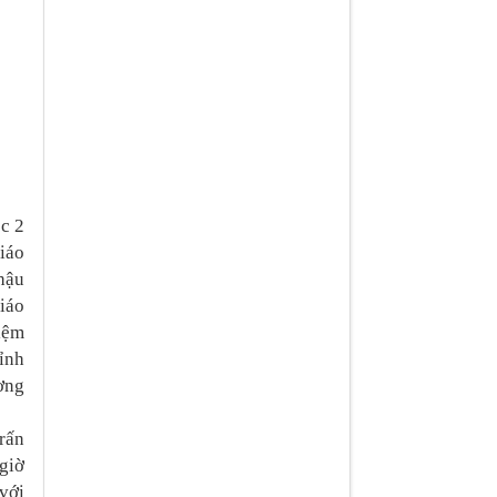
c 2
iáo
 hậu
giáo
iệm
ỉnh
ơng
rấn
giờ
với