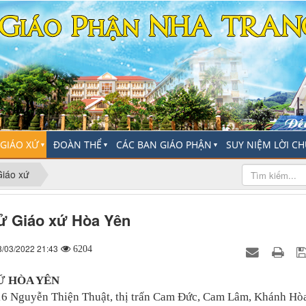
-GIÁO XỨ
ĐOÀN THỂ
CÁC BAN GIÁO PHẬN
SUY NIỆM LỜI C
▼
▼
▼
Giáo xứ
ử Giáo xứ Hòa Yên
8/03/2022 21:43
6204
Ứ HÒA YÊN
 16 Nguyễn Thiện Thuật, thị trấn Cam Đức, Cam Lâm, Khánh Hòa