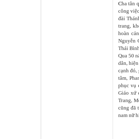
C
ha tân 
công việc
đài Thán
trang, k
hoàn cản
Nguyễn C
Thái Bình
Qua 50 nă
dân, hiện
cạnh đó, 
tâm, Pha
phục vụ 
Giáo xứ 
Trang, M
cũng đã t
nam nữ hi