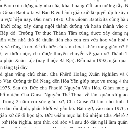
n Baotixita dựng xây nhà cửa, khai hoang đất làm nương rẫy. 
 Gioan Baotixita và Ban Điều hành giáo xứ đã quyết định xây
khu vực hiện nay. Đầu năm 1970, Cha Gioan Baotixita cùng bà 
 khởi công xây dựng ngôi thánh đường và hoàn thành vào c
Tiếp đó, Trường Tư thục Thánh Tâm cũng được xây dựng n
uôn viên nhà thờ để thuận tiện cho con em vừa học văn hoá 
lý và cũng là nơi để tổ chức các sinh hoạt khác trong giáo xứ.
, vì thời cuộc, cha được thuyên chuyển về giáo xứ Thánh 
áo phận Xuân Lộc (nay thuộc Bà Rịa). Đến năm 1992, ngài qua 
n táng tại đây.
ời gian vắng chủ chăn, Cha Phêrô Hoàng Xuân Nghiêm và 
o Văn Cường từ Đà Nẵng đến Hòa Yên giúp mục vụ trong 4 th
1975. Sau đó, Đức cha Phaolô Nguyễn Văn Hòa, Giám mục g
 bổ nhiệm Cha Giuse Nguyễn Thế Thoại về làm quản xứ giáo
 Trong 2 năm coi sóc giáo xứ, Cha Giuse đã làm cho tinh t
áo dân ổn định, phấn khởi và gắn bó. Bất ngờ, vào năm 1976, 
giáo xứ để đi học tập. Đức Giám mục lại bổ nhiệm Cha Phêrô
ó xứ Hòa Nghĩa, tạm thời coi sóc và sau đó đặt ngài làm quản