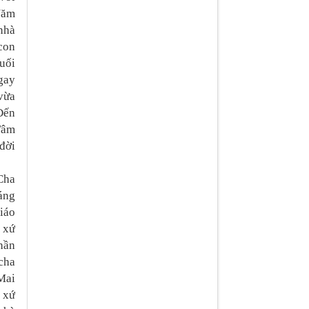
Năm
 nhà
con
uối
gay
vừa
 Đến
Tâm
đời
Cha
áng
iáo
 xứ
hần
cha
 Mai
 xứ