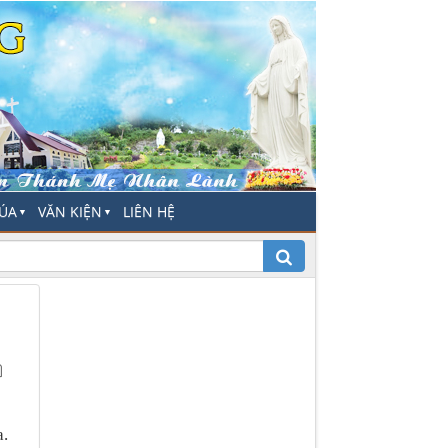
HÚA
VĂN KIỆN
LIÊN HỆ
▼
▼
.