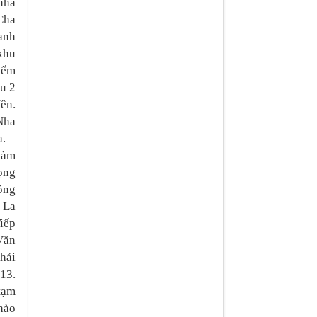
nhà
Cha
anh
 khu
iếm
au 2
ên.
Nha
a.
làm
ọng
công
 La
iếp
Văn
hải
13.
tạm
hào