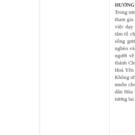
HƯỚNG 
Trong tươ
tham gia
việc dạy 
tâm tổ c
sống gươ
nghèo và
người vê
thánh Ch
Hoà Yên 
Không nhữ
muốn cho
dân Hòa 
tương lai.