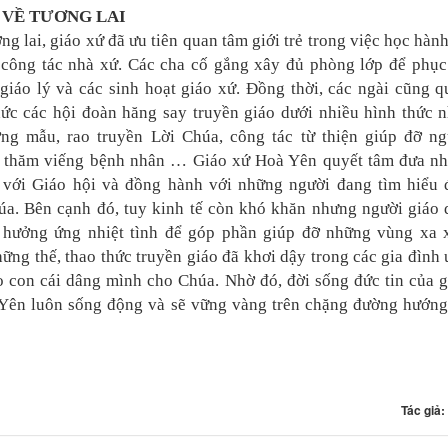
VỀ TƯƠNG LAI
ng lai, giáo xứ đã ưu tiên quan tâm giới trẻ trong việc học hàn
 công tác nhà xứ. Các cha cố gắng xây đủ phòng lớp để phục
giáo lý và các sinh hoạt giáo xứ. Đồng thời, các ngài cũng 
hức các hội đoàn hăng say truyền giáo dưới nhiều hình thức n
ng mẫu, rao truyền Lời Chúa, công tác từ thiện giúp đỡ ng
 thăm viếng bệnh nhân … Giáo xứ Hoà Yên quyết tâm đưa nh
̀ với Giáo hội và đồng hành với những người đang tìm hiểu 
úa. Bên cạnh đó, tuy kinh tế còn khó khăn nhưng người giáo 
hưởng ứng nhiệt tình để góp phần giúp đỡ những vùng xa x
ng thế, thao thức truyền giáo đã khơi dậy trong các gia đình
 con cái dâng mình cho Chúa. Nhờ đó, đời sống đức tin của g
Yên luôn sống động và sẽ vững vàng trên chặng đường hướng
Tác giả