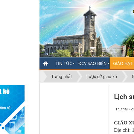
TIN TỨC
ĐCV SAO BIỂN
GIÁO HẠT
▼
▼
Trang nhất
Lược sử giáo xứ
Lịch s
Thứ hai - 2
GIÁO X
Địa chỉ: