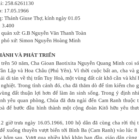
ại: 258.6261130
p: 17.05.1966
: Thánh Giuse Thợ, kính ngày 01.05
: 3.400
 quản xứ: G.B Nguyễn Văn Thanh Toàn
ục phó xứ: Simon Nguyễn Hoàng Minh
HÀNH VÀ PHÁT TRIỂN
 trên 50 năm, Cha Gioan Baotixita Nguyễn Quang Minh coi só
Tân Lập và Hoa Châu (Phú Yên). Vì thời cuộc bất an, cha và g
ải di tản về thị trấn Tuy Hoà, một vùng đất cát khô cằn và khí
nghiệt. Trong tình cảnh đó, cha đã thăm dò để tìm kiếm cho 
vùng đất thuận lợi hơn để làm ăn sinh sống. Trong ý định nh
ình yêu quan phòng, Chúa đã đưa ngài đến Cam Ranh thuộc t
à để bước đầu hình thành một cộng đoàn Kitô hữu yêu thư
2 giờ trưa ngày 16.05.1966, 100 hộ dân đã cùng cha rời thị t
để xuống thuyền vượt biển tới Bình Ba (Cam Ranh) vào lúc 8 
y hôm sau. Vượt qua nhiều khó khăn ban đầu, giáo dân cùng 