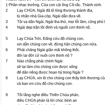
1 Phần nhạc trưởng. Của con cái ông Cô-rắc. Thánh vịnh.
2 Lạy CHÚA, Ngài đã tỏ lòng thương thánh địa,
tù nhân nhà Gia-cóp, Ngài dẫn đưa về.
3 Tội vạ dân Ngài, Ngài tha thứ, mọi lỗi lầm, cũng phủ l
4 Ngài dẹp trận lôi đình và nguôi cơn thịnh nộ.
5 Lạy Chúa Trời, Đấng cứu độ chúng con,
xin dẫn chúng con về, đừng hận chúng con nữa.
6 Phải chăng Ngài giận mãi không thôi,
đời lại đời cứ nuôi cơn thịnh nộ ?
7 Nào chẳng phải chính Ngài
sẽ lại làm cho chúng con được sống
để dân riêng được hoan hỷ trong Ngài ?
8 Lạy CHÚA, xin tỏ cho chúng con thấy tình thương củ
và ban ơn cứu độ cho chúng con.
9 Tôi lắng nghe điều Thiên Chúa phán,
điều CHÚA phán là lời chúc bình an