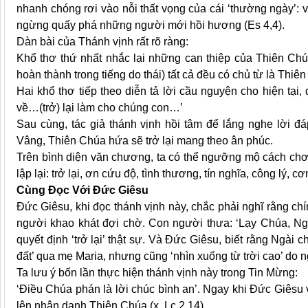
nhanh chóng rơi vào nỗi thất vọng của cái ‘thường ngày’: vi
ngừng quấy phá những người mới hồi hương (Es 4,4).
Dàn bài của Thánh vịnh rất rõ ràng:
Khổ thơ thứ nhất nhắc lại những can thiệp của Thiên Chú
hoàn thành trong tiếng do thái) tất cả đều có chủ từ là Thiê
Hai khổ thơ tiếp theo diễn tả lời cầu nguyện cho hiện tại,
về…(trở) lại làm cho chúng con…’
Sau cùng, tác giả thánh vịnh hồi tâm để lắng nghe lời đ
Vâng, Thiên Chúa hứa sẽ trở lại mang theo ân phúc.
Trên bình diện văn chương, ta có thể ngưỡng mộ cách chơ
lập lại: trở lại, ơn cứu độ, tình thương, tín nghĩa, công lý,
Cùng Đọc Với Đức Giêsu
Đức Giêsu, khi đọc thánh vịnh này, chắc phải nghĩ rằng ch
người khao khát đợi chờ. Con người thưa: ‘Lạy Chúa, Ngà
quyết định ‘trở lại’ thật sự. Và Đức Giêsu, biết rằng Ngài 
đất’ qua mẹ Maria, nhưng cũng ‘nhìn xuống từ trời cao’ do n
Ta lưu ý bốn lần thực hiện thánh vịnh này trong Tin Mừng:
‘Điều Chúa phán là lời chúc bình an’. Ngay khi Đức Giêsu 
lên nhân danh Thiên Chúa (x. Lc 2,14).