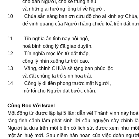
cho dân Người, cho kẻ trung hiếu
và những ai hướng lòng trí về Người.
10 Chúa sẵn sàng ban ơn cứu độ cho ai kính sợ Chúa,
để vinh quang của Người hằng chiếu toả trên đất nướ
11 Tín nghĩa ân tình nay hội ngộ,
hoà bình công lý đã giao duyên.
12 Tín nghĩa mọc lên từ đất thấp,
công lý nhìn xuống tự trời cao.
13 Vâng, chính CHÚA sẽ tặng ban phúc lộc
và đất chúng ta trổ sinh hoa trái.
14 Công lý đi tiền phong trước mặt Người,
mở lối cho Người đặt bước chân.
Cùng Đọc Với Israel
Một động từ được lập lại 5 lần: dẫn về! Thánh vịnh này ho
ràng tình cảnh làm phát sinh lời cầu nguyện này chính l
Người ta dựa trên một biến cố lịch sử, được xem như một
một ân huệ mới. Sau niềm hân hoan của việc đoàn người tù