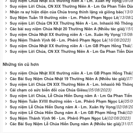
(09/0
Suy niệm Chúa Nhật XIX thường niên A - Lm. Xuân Hy Vọng
Suy niệm Lời Chúa, CN XIX Thường Niên A - Lm Ga Phan Tiến Dũ
(13/
Nhận ra sự hiện diện của Chúa trong thinh lặng và giông bão
(13/08/
Suy Niệm Tuần 19 thường niên - Lm. Phêrô Phạm Ngọc Lê
Suy niệm Lời Chúa CN XX Thường Niên A - Lm. Inhaxiô Hồ Thông
(15/
Các bài suy niệm Chúa Nhật 20 Thường Niên A (Nhiều tác giả)
(15/08
Suy niệm Chúa Nhật XX thường niên A - Lm. Xuân Hy Vọng
(16/08/2023)
Suy Niệm Thánh Vịnh 66 - Lm. Phêrô Phạm Ngọc Lê
(
Suy niệm Chúa Nhật XX thường niên A - Lm GB Phạm Hồng Thái
Suy niệm Lời Chúa, CN XX Thường Niên A - Lm Ga Phan Tiến Dũ
Những tin cũ hơn
Suy niệm Chúa Nhật XIX thường niên A - Lm GB Phạm Hồng Thái
(07
Các Bài Suy Niệm Chúa Nhật 19 Thường Niên A (Nhiều tác giả)
Suy niệm Lời Chúa CN XIX Thường Niên A - Lm. Inhaxiô Hồ Thôn
(05/08/2023)
Cái chạm có sức biến đổi của Chúa Giêsu
Suy niệm Lời Chúa, Lễ Chúa Hiển Dung năm A - Lm Ga Phan Tiến
(05/
Suy Niệm Tuần XVIII thường niên - Lm. Phêrô Phạm Ngọc Lê
(02/08/2
Suy niệm Lễ Chúa Hiển Dung năm A - Lm. Xuân Hy Vọng
(02
Suy niệm Lễ Chúa Hiển Dung năm A - Lm GB Phạm Hồng Thái
(02/08/2023)
Suy Niệm Thánh Vịnh 96 - Lm. Phêrô Phạm Ngọc Lê
(31/07
Các Bài Suy Niệm Lễ Chúa Hiển Dung năm A (Nhiều tác giả)