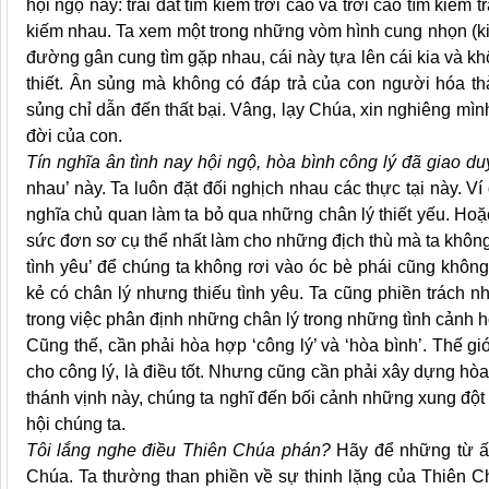
hội ngộ này: trái đất tìm kiếm trời cao và trời cao tìm ki
kiếm nhau. Ta xem một trong những vòm hình cung nhọn (ki
đường gân cung tìm gặp nhau, cái này tựa lên cái kia và k
thiết. Ân sủng mà không có đáp trả của con người hóa t
sủng chỉ dẫn đến thất bại. Vâng, lạy Chúa, xin nghiêng mìn
đời của con.
Tín nghĩa ân tình nay hội ngộ, hòa bình công lý đã giao d
nhau’ này. Ta luôn đặt đối nghịch nhau các thực tại này. Ví
nghĩa chủ quan làm ta bỏ qua những chân lý thiết yếu. Hoặc
sức đơn sơ cụ thể nhất làm cho những địch thù mà ta không 
tình yêu’ để chúng ta không rơi vào óc bè phái cũng khô
kẻ có chân lý nhưng thiếu tình yêu. Ta cũng phiền trách n
trong việc phân định những chân lý trong những tình cảnh h
Cũng thế, cần phải hòa hợp ‘công lý’ và ‘hòa bình’. Thế gi
cho công lý, là điều tốt. Nhưng cũng cần phải xây dựng hò
thánh vịnh này, chúng ta nghĩ đến bối cảnh những xung đột 
hội chúng ta.
Tôi lắng nghe điều Thiên Chúa phán?
Hãy để những từ ấ
Chúa. Ta thường than phiền về sự thinh lặng của Thiên C