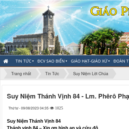
TIN TỨC
ĐCV SAO BIỂN
GIÁO HẠT-GIÁO XỨ
ĐOÀN T
▼
▼
▼
Trang nhất
Tin Tức
Suy Niệm Lời Chúa
Suy Niệm Thánh Vịnh 84 - Lm. Phêrô Ph
Thứ tư - 09/08/2023 04:35
1025
Suy Niệm Thánh Vịnh 84
Thánh vịnh 84 – Xin ơn bình an và cứu độ