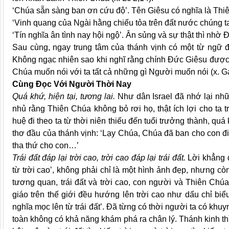
‘Chúa sẵn sàng ban ơn cứu độ’. Tên Giêsu có nghĩa là Thiê
‘Vinh quang của Ngài hằng chiếu tỏa trên đất nước chúng ta’
‘Tín nghĩa ân tình nay hội ngộ’. Ân sủng và sự thật thì nhờ 
Sau cùng, ngay trung tâm của thánh vịnh có một từ ngữ đ
Không ngạc nhiên sao khi nghĩ rằng chính Đức Giêsu được t
Chúa muốn nói với ta tất cả những gì Người muốn nói (x. Ga
Cùng Đọc Với Người Thời Nay
Quá khứ, hiện tại, tương lai.
Như dân Israel đã nhớ lại nhữ
nhủ rằng Thiên Chúa không bỏ rơi họ, thật ích lợi cho ta
huệ đi theo ta từ thời niên thiếu đến tuổi trưởng thành, quá
thơ đầu của thánh vịnh: ‘Lạy Chúa, Chúa đã ban cho con 
tha thứ cho con…’
Trái đất đáp lại trời cao, trời cao đáp lại trái đất.
Lời khẳng đ
từ trời cao’, không phải chỉ là một hình ảnh đẹp, nhưng còn
tương quan, trái đất và trời cao, con người và Thiên Chú
giáo trên thế giới đều hướng lên trời cao như dấu chỉ biể
nghĩa mọc lên từ trái đất’. Đã từng có thời người ta có k
toàn không có khả năng khám phá ra chân lý. Thánh kinh thì