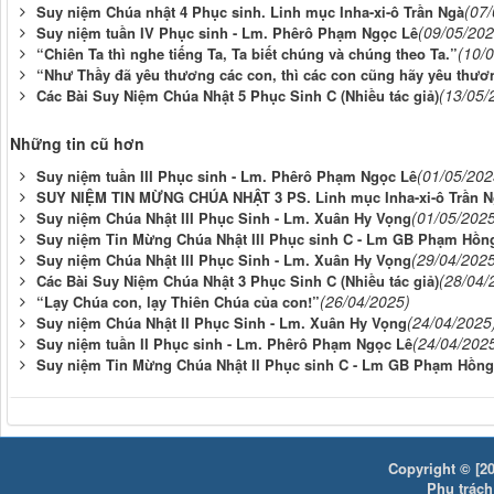
(07
Suy niệm Chúa nhật 4 Phục sinh. Linh mục Inha-xi-ô Trần Ngà
(09/05/202
Suy niệm tuần IV Phục sinh - Lm. Phêrô Phạm Ngọc Lê
(10/
“Chiên Ta thì nghe tiếng Ta, Ta biết chúng và chúng theo Ta.”
“Như Thầy đã yêu thương các con, thì các con cũng hãy yêu thươ
(13/05/
Các Bài Suy Niệm Chúa Nhật 5 Phục Sinh C (Nhiều tác giả)
Những tin cũ hơn
(01/05/202
Suy niệm tuần III Phục sinh - Lm. Phêrô Phạm Ngọc Lê
SUY NIỆM TIN MỪNG CHÚA NHẬT 3 PS. Linh mục Inha-xi-ô Trần N
(01/05/202
Suy niệm Chúa Nhật III Phục Sinh - Lm. Xuân Hy Vọng
Suy niệm Tin Mừng Chúa Nhật III Phục sinh C - Lm GB Phạm Hồn
(29/04/202
Suy niệm Chúa Nhật III Phục Sinh - Lm. Xuân Hy Vọng
(28/04/
Các Bài Suy Niệm Chúa Nhật 3 Phục Sinh C (Nhiều tác giả)
(26/04/2025)
“Lạy Chúa con, lạy Thiên Chúa của con!”
(24/04/2025
Suy niệm Chúa Nhật II Phục Sinh - Lm. Xuân Hy Vọng
(24/04/202
Suy niệm tuần II Phục sinh - Lm. Phêrô Phạm Ngọc Lê
Suy niệm Tin Mừng Chúa Nhật II Phục sinh C - Lm GB Phạm Hồng
Copyright © [20
Phụ trách: