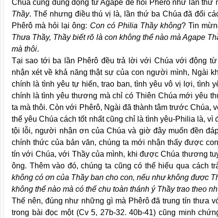
Chúa cũng dùng động từ Agape để hỏi Phêrô như lần thứ n
Thầy
. Thế nhưng điều thú vị là, lần thứ ba Chúa đã đổi cá
Phêrô mà hỏi lại ông:
Con có
Philia Thầy không
? Tin mừng
Thưa Thầy, Thầy biết rõ là con không thể nào mà Agape Thầy
mà thôi
.
Tại sao tới ba lần Phêrô đều trả lời với Chúa với động từ
nhận xét về khả năng thật sự của con người mình, Ngài 
chính là tình yêu tự hiến, trao ban, tình yêu vô vị lợi, tì
chính là tình yêu thương mà chỉ có Thiên Chúa mới yêu t
ta mà thôi. Còn với Phêrô, Ngài đã thành tâm trước Chúa, vớ
thể yêu Chúa cách tốt nhất cũng chỉ là tình yêu-Philia là, vì
tội lỗi, người nhận ơn của Chúa và giờ đây muốn đền đáp 
chính thức của bản văn, chúng ta mới nhận thấy được con
tín với Chúa, với Thầy của mình, khi được Chúa thương t
ông. Thêm vào đó, chúng ta cũng có thể hiểu qua cách trả
không có ơn của Thầy ban cho con, nếu như không được Thầy
không thể nào mà có thể chu toàn thánh ý Thầy trao theo 
Thế nên, đúng như những gì mà Phêrô đã trung tín thưa v
trong bài đọc một (Cv 5, 27b-32. 40b-41) cũng minh chứ