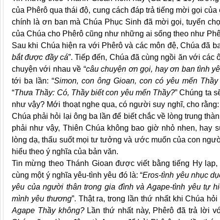
của Phêrô qua thái độ, cung cách đáp trả tiếng mời gọi củ
chính là ơn ban mà Chúa Phục Sinh đã mời gọi, tuyển chọn
của Chúa cho Phêrô cũng như những ai sống theo như Phê
Sau khi Chúa hiện ra với Phêrô và các môn đệ, Chúa đã b
bắt được đầy cá
”. Tiếp đến, Chúa đã cùng ngồi ăn với các 
chuyện với nhau về “
câu chuyện ơn gọi, hay ơn ban tình y
tới ba lần: “
Simon, con ông Gioan, con có yêu mến Thầy
“
Thưa Thầy: Có, Thầy biết con yêu mến Thầy?
” Chúng ta sẽ
như vậy? Mới thoạt nghe qua, có người suy nghĩ, cho rằng: 
Chúa phải hỏi lại ông ba lần để biết chắc về lòng trung t
phải như vậy, Thiên Chúa không bao giờ nhỏ nhen, hay su
lòng dạ, thấu suốt mọi tư tưởng và ước muốn của con người
hiểu theo ý nghĩa của bản văn.
Tin mừng theo Thánh Gioan được viết bằng tiếng Hy lạp, t
cùng một ý nghĩa yêu-tình yêu đó là: “
Eros-tình yêu nhục dục
yêu của người thân trong gia đình và Agape-tình yêu tự h
mình yêu thương
”. Thật ra, trong lần thứ nhất khi Chúa h
Agape Thầy không?
Lần thứ nhất này, Phêrô đã trả lời 