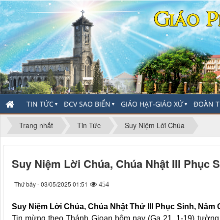
TIN TỨC
ĐCV SAO BIỂN
GIÁO HẠT-GIÁO XỨ
ĐOÀN T
▼
▼
▼
Trang nhất
Tin Tức
Suy Niệm Lời Chúa
Suy Niệm Lời Chúa, Chúa Nhật III Phục 
Thứ bảy - 03/05/2025 01:51
454
Suy Niệm Lời Chúa, Chúa Nhật Thứ III Phục Sinh, Năm 
Tin mừng theo Thánh Gioan hôm nay (Ga 21, 1-19) tường t