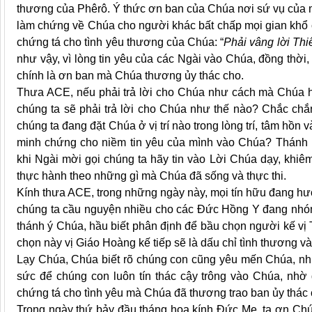
thương của Phêrô. Ý thức ơn ban của Chúa nơi sứ vụ của 
làm chứng về Chúa cho người khác bất chấp mọi gian khổ 
chứng tá cho tình yêu thương của Chúa: “
Phải vâng lời Thi
như vậy, vì lòng tin yêu của các Ngài vào Chúa, đồng thời
chính là ơn ban mà Chúa thương ủy thác cho.
Thưa ACE, nếu phải trả lời cho Chúa như cách mà Chúa h
chúng ta sẽ phải trả lời cho Chúa như thế nào? Chắc chắn
chúng ta đang đặt Chúa ở vị trí nào trong lòng trí, tâm hồn 
minh chứng cho niềm tin yêu của mình vào Chúa? Thánh P
khi Ngài mời gọi chúng ta hãy tin vào Lời Chúa dạy, khi
thực hành theo những gì mà Chúa đã sống và thực thi.
Kính thưa ACE, trong những ngày này, mọi tín hữu đang h
chúng ta cầu nguyện nhiều cho các Đức Hồng Y đang nhóm
thánh ý Chúa, hầu biết phân định để bầu chọn người kế vị
chọn này vị Giáo Hoàng kế tiếp sẽ là dấu chỉ tình thương v
Lạy Chúa, Chúa biết rõ chúng con cũng yêu mến Chúa, nhưn
sức để chúng con luôn tín thác cậy trông vào Chúa, nh
chứng tá cho tình yêu mà Chúa đã thương trao ban ủy thác
Trong ngày thứ bảy đầu tháng hoa kính Đức Mẹ, tạ ơn Ch