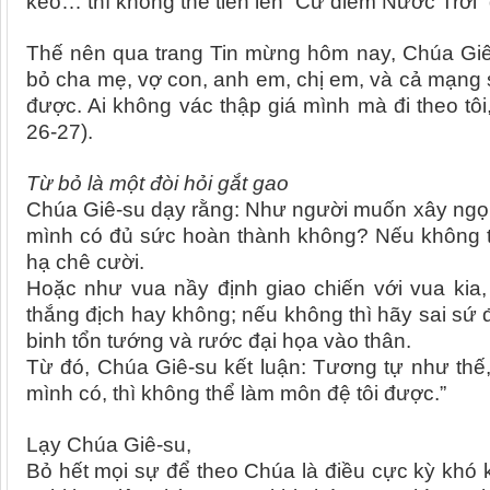
kéo… thì không thể tiến lên “Cứ điểm Nước Trời” đ
Thế nên qua trang Tin mừng hôm nay, Chúa Giê-
bỏ cha mẹ, vợ con, anh em, chị em, và cả mạng 
được. Ai không vác thập giá mình mà đi theo tôi
26-27).
Từ bỏ là một đòi hỏi gắt gao
Chúa Giê-su dạy rằng: Như người muốn xây ngọn 
mình có đủ sức hoàn thành không? Nếu không th
hạ chê cười.
Hoặc như vua nầy định giao chiến với vua kia,
thắng địch hay không; nếu không thì hãy sai sứ 
binh tổn tướng và rước đại họa vào thân.
Từ đó, Chúa Giê-su kết luận: Tương tự như thế,
mình có, thì không thể làm môn đệ tôi được.”
Lạy Chúa Giê-su,
Bỏ hết mọi sự để theo Chúa là điều cực kỳ khó k