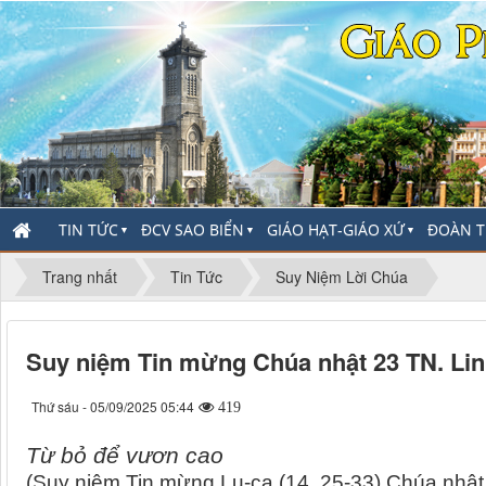
TIN TỨC
ĐCV SAO BIỂN
GIÁO HẠT-GIÁO XỨ
ĐOÀN T
▼
▼
▼
Trang nhất
Tin Tức
Suy Niệm Lời Chúa
Suy niệm Tin mừng Chúa nhật 23 TN. Lin
Thứ sáu - 05/09/2025 05:44
419
Từ bỏ để vươn cao
(Suy niệm Tin mừng Lu-ca (14, 25-33) Chúa nhậ