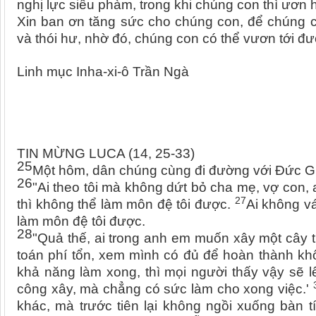
nghị lực siêu phàm, trong khi chúng con thì ươn 
Xin ban ơn tăng sức cho chúng con, để chúng con
và thói hư, nhờ đó, chúng con có thể vươn tới đ
Linh mục Inha-xi-ô Trần Ngà
TIN MỪNG LUCA (14, 25-33)
25
Một hôm, dân chúng cùng đi đường với Đức Gi
26
"Ai theo tôi mà không dứt bỏ cha mẹ, vợ con,
27
thì không thể làm môn đệ tôi được.
Ai không vá
làm môn đệ tôi được.
28
"Quả thế, ai trong anh em muốn xây một cây th
toán phí tổn, xem mình có đủ để hoàn thành k
khả năng làm xong, thì mọi người thấy vậy sẽ 
công xây, mà chẳng có sức làm cho xong việc.'
khác, mà trước tiên lại không ngồi xuống bàn 