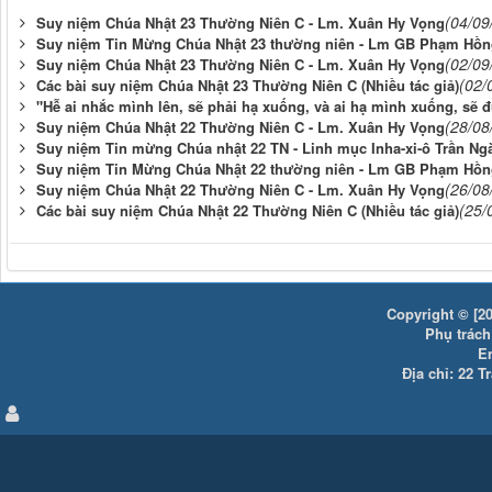
(04/09
Suy niệm Chúa Nhật 23 Thường Niên C - Lm. Xuân Hy Vọng
Suy niệm Tin Mừng Chúa Nhật 23 thường niên - Lm GB Phạm Hồn
(02/09
Suy niệm Chúa Nhật 23 Thường Niên C - Lm. Xuân Hy Vọng
(02/
Các bài suy niệm Chúa Nhật 23 Thường Niên C (Nhiều tác giả)
"Hễ ai nhắc mình lên, sẽ phải hạ xuống, và ai hạ mình xuống, sẽ 
(28/08
Suy niệm Chúa Nhật 22 Thường Niên C - Lm. Xuân Hy Vọng
Suy niệm Tin mừng Chúa nhật 22 TN - Linh mục Inha-xi-ô Trần Ng
Suy niệm Tin Mừng Chúa Nhật 22 thường niên - Lm GB Phạm Hồn
(26/08
Suy niệm Chúa Nhật 22 Thường Niên C - Lm. Xuân Hy Vọng
(25/
Các bài suy niệm Chúa Nhật 22 Thường Niên C (Nhiều tác giả)
Copyright © [20
Phụ trách:
E
Địa chỉ: 22 