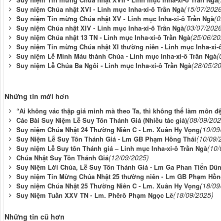
(15/07/202
Suy niệm Chúa nhật XVI - Linh mục Inha-xi-ô Trần Ngà
(0
Suy niệm Tin mừng Chúa nhật XV - Linh mục Inha-xi-ô Trần Ngà
(03/07/202
Suy niệm Chúa nhật XIV - Linh mục Inha-xi-ô Trần Ngà
(25/06/20
Suy niệm Chúa nhật 13 TN - Linh mục Inha-xi-ô Trần Ngà
Suy niệm Tin mừng Chúa nhật XI thường niên - Linh mục Inha-xi-
(
Suy niệm Lễ Mình Máu thánh Chúa - Linh mục Inha-xi-ô Trần Ngà
(28/05/2
Suy niệm Lễ Chúa Ba Ngôi - Linh mục Inha-xi-ô Trần Ngà
Những tin mới hơn
“Ai không vác thập giá mình mà theo Ta, thì không thể làm môn đệ
(08/09/202
Các Bài Suy Niệm Lễ Suy Tôn Thánh Giá (Nhiều tác giả)
(10/09
Suy niệm Chúa Nhật 24 Thường Niên C - Lm. Xuân Hy Vọng
(10/09/
Suy Niệm Lễ Suy Tôn Thánh Giá - Lm GB Phạm Hồng Thái
(10/
Suy niệm Lễ Suy tôn Thánh giá – Linh mục Inha-xi-ô Trần Ngà
(12/09/2025)
Chúa Nhật Suy Tôn Thánh Giá
Suy Niệm Lời Chúa, Lễ Suy Tôn Thánh Giá - Lm Ga Phan Tiến Dũ
Suy niệm Tin Mừng Chúa Nhật 25 thường niên - Lm GB Phạm Hồn
(18/09
Suy niệm Chúa Nhật 25 Thường Niên C - Lm. Xuân Hy Vọng
(18/09/2025)
Suy Niệm Tuần XXV TN - Lm. Phêrô Phạm Ngọc Lê
Những tin cũ hơn