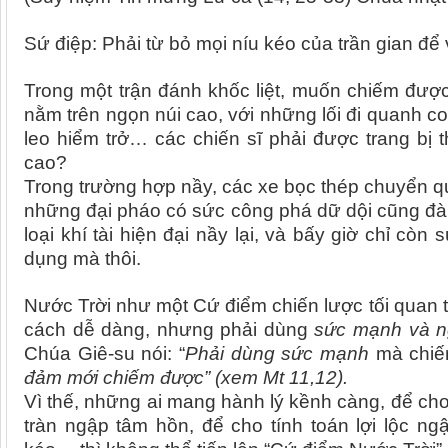
Sứ điệp: Phải từ bỏ mọi níu kéo của trần gian để 
Trong một trận đánh khốc liệt, muốn chiếm đượ
nằm trên ngọn núi cao, với những lối đi quanh c
leo hiểm trở… các chiến sĩ phải được trang bị 
cao?
Trong trường hợp nầy, các xe bọc thép chuyển qu
những đại pháo có sức công phá dữ dội cũng đàn
loại khí tài hiện đại nầy lại, và bấy giờ chỉ cò
dụng mà thôi.
Nước Trời như một Cứ điểm chiến lược tối quan tr
cách dễ dàng, nhưng phải dùng
sức mạnh và ng
Chúa Giê-su nói: “
Phải dùng sức mạnh
mà chiế
đảm mới chiếm được” (xem Mt 11,12).
Vì thế, những ai mang hành lý kềnh càng, để cho
tràn ngập tâm hồn, để cho tính toán lợi lộc ng