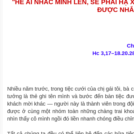
"HỄ AI NHẮC MÌNH LÊN, SẼ PHẢI HẠ 
ĐƯỢC NHẮ
Ch
Hc 3,17–18.20.2
Nhiều năm trước, trong tiệc cưới của chị gái tôi, bà
tưởng là thẻ ghi tên mình và bước đến bàn tiệc đư
khách mời khác — người này là thành viên trong đội 
được ở cùng một nhóm toàn những chàng trai khoản
nhìn thấy cô mình ngồi đó liền nhanh chóng điều chỉn
Tất cả chúng ta đều có thể liên hệ đến các bữa ti