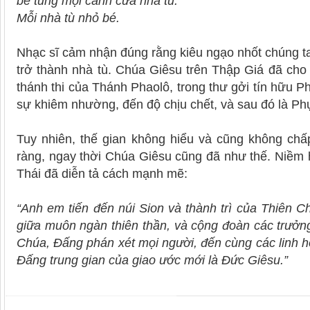
bẻ tung mọi cánh cửa nhà tù.
Mỗi nhà tù nhỏ bé.
Nhạc sĩ cảm nhận đúng rằng kiêu ngạo nhốt chúng ta 
trở thành nhà tù. Chúa Giêsu trên Thập Giá đã cho
thánh thi của Thánh Phaolô, trong thư gởi tín hữu P
sự khiêm nhường, đến độ chịu chết, và sau đó là Ph
Tuy nhiên, thế gian không hiểu và cũng không chấ
ràng, ngay thời Chúa Giêsu cũng đã như thế. Niềm 
Thái đã diễn tả cách mạnh mẽ:
“Anh em tiến đến núi Sion và thành trì của Thiên Ch
giữa muôn ngàn thiên thần, và cộng đoàn các trưởng
Chúa, Ðấng phán xét mọi người, đến cùng các linh 
Ðấng trung gian của giao ước mới là Ðức Giêsu.”