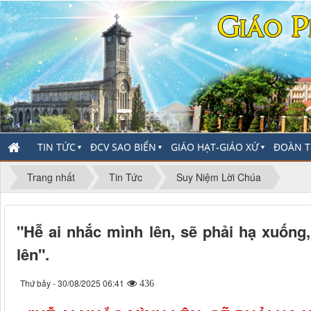
TIN TỨC
ĐCV SAO BIỂN
GIÁO HẠT-GIÁO XỨ
ĐOÀN T
▼
▼
▼
Trang nhất
Tin Tức
Suy Niệm Lời Chúa
"Hễ ai nhắc mình lên, sẽ phải hạ xuống
lên".
Thứ bảy - 30/08/2025 06:41
436