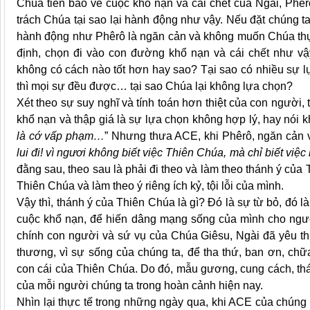
Chúa tiên báo về cuộc khổ nạn và cái chết của Ngài, Phê
trách Chúa tại sao lại hành động như vậy. Nếu đặt chúng ta 
hành động như Phêrô là ngăn cản và không muốn Chúa thực 
định, chọn đi vào con đường khổ nạn và cái chết như v
không có cách nào tốt hơn hay sao? Tại sao có nhiều sự l
thì mọi sự đều được… tại sao Chúa lại không lựa chọn?
Xét theo sự suy nghĩ và tính toán hơn thiệt của con người,
khổ nạn và thập giá là sự lựa chọn không hợp lý, hay nói 
là cớ vấp phạm…
” Nhưng thưa ACE, khi Phêrô, ngăn cản 
lui đi! vì ngươi không biết việc Thiên Chúa, mà chỉ biết việc
đằng sau, theo sau là phải đi theo và làm theo thánh ý của
Thiên Chúa và làm theo ý riêng ích kỷ, tội lỗi của mình.
Vậy thì, thánh ý của Thiên Chúa là gì? Đó là sự từ bỏ, đó l
cuộc khổ nạn, để hiến dâng mạng sống của mình cho ng
chính con người và sứ vụ của Chúa Giêsu, Ngài đã yêu thư
thương, vì sự sống của chúng ta, để tha thứ, ban ơn, ch
con cái của Thiên Chúa. Do đó, mẫu gương, cung cách, th
của mỗi người chúng ta trong hoàn cảnh hiện nay.
Nhìn lại thực tế trong những ngày qua, khi ACE của chúng