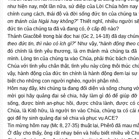
như hiện nay, một lần nữa, sứ điệp của Lời Chúa hôm nay lạ
chính cung cách, thái độ và đời sống đức tin của chúng ta 
ơn thánh của Ngài hay không?
” Thiết nghĩ, nhiều người s
đức tin của chúng ta đã và đang có, ở cấp độ nào?
Thánh Giacôbê trong bài đọc hai (Gc 2, 14-18) đã dạy chúng
theo đức tin, thì nào có ích gì?
” Như vậy, “
hành động theo đ
đó chính là tình yêu thương, là ơn thánh mà chúng ta đã
mình. Lòng tin của chúng ta vào Chúa, phải thúc bách chún
Chúa với tình yêu chân thật, tình yêu này cũng thôi thúc 
vậy, hành động của đức tin chính là hành động đem lại sự 
biệt cho những con người nghèo, người phận nhỏ.
Hôm nay đây, khi chúng ta đang đối diện và sống chung v
mời gọi hãy quảng đại sẻ chia, hãy làm gì đó để giúp 
sống, được bình an-phục hồi, được chữa lành, được có 
Chúa, là Kitô hữu, là người tin vào Chúa, chúng ta có cái
gọi để hy sinh quảng đại sẻ chia và phục vụ ACE?
Tin mừng hôm nay (Mc 8, 27-35) thuật lại, Phêrô đã mau m
Ở đây cho thấy, ông rất nhạy bén và hiểu biết nhiều về C