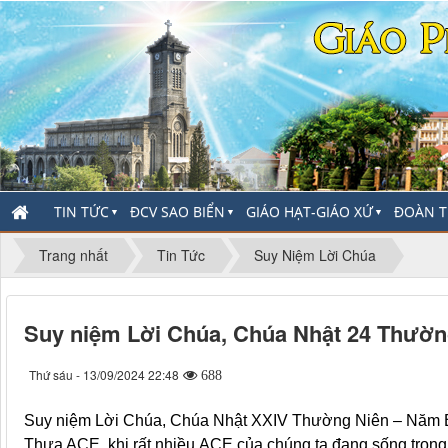
TIN TỨC
ĐCV SAO BIỂN
GIÁO HẠT-GIÁO XỨ
ĐOÀN T
▼
▼
▼
Trang nhất
Tin Tức
Suy Niệm Lời Chúa
Suy niệm Lời Chúa, Chúa Nhật 24 Thườn
Thứ sáu - 13/09/2024 22:48
688
Suy niệm Lời Chúa, Chúa Nhật XXIV Thường Niên – Năm B
Thưa ACE, khi rất nhiều ACE của chúng ta đang sống trong 