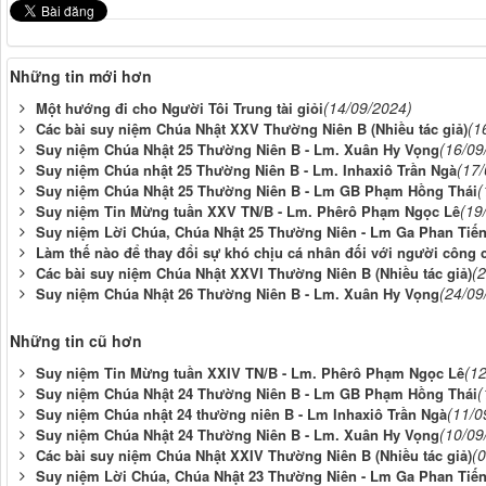
Những tin mới hơn
(14/09/2024)
Một hướng đi cho Người Tôi Trung tài giỏi
(1
Các bài suy niệm Chúa Nhật XXV Thường Niên B (Nhiều tác giả)
(16/09
Suy niệm Chúa Nhật 25 Thường Niên B - Lm. Xuân Hy Vọng
(17
Suy niệm Chúa nhật 25 Thường Niên B - Lm. Inhaxiô Trần Ngà
(
Suy niệm Chúa Nhật 25 Thường Niên B - Lm GB Phạm Hồng Thái
(19
Suy niệm Tin Mừng tuần XXV TN/B - Lm. Phêrô Phạm Ngọc Lê
Suy niệm Lời Chúa, Chúa Nhật 25 Thường Niên - Lm Ga Phan Tiế
Làm thế nào để thay đổi sự khó chịu cá nhân đối với người công
(
Các bài suy niệm Chúa Nhật XXVI Thường Niên B (Nhiều tác giả)
(24/09
Suy niệm Chúa Nhật 26 Thường Niên B - Lm. Xuân Hy Vọng
Những tin cũ hơn
(1
Suy niệm Tin Mừng tuần XXIV TN/B - Lm. Phêrô Phạm Ngọc Lê
(
Suy niệm Chúa Nhật 24 Thường Niên B - Lm GB Phạm Hồng Thái
(11/0
Suy niệm Chúa nhật 24 thường niên B - Lm Inhaxiô Trần Ngà
(10/09
Suy niệm Chúa Nhật 24 Thường Niên B - Lm. Xuân Hy Vọng
(
Các bài suy niệm Chúa Nhật XXIV Thường Niên B (Nhiều tác giả)
Suy niệm Lời Chúa, Chúa Nhật 23 Thường Niên - Lm Ga Phan Tiế