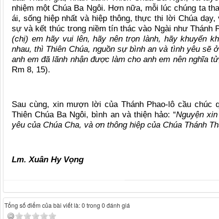
nhiệm một Chúa Ba Ngô
i. H
ơn nữa, mỗi lúc chúng ta th
ái, sống hiệp nhất và hiệp thông, thực thi lờ
i Ch
ú
a d
ạy,
sự và kết thúc trong niềm tín thác vào Ngài như Thánh 
(chị
) em hã
y vui lê
n, h
ã
y nên trọn lành, h
ã
y khuyến kh
nhau, thì Thiên Chúa, nguồn sự bình an và tình yêu sẽ ở
anh em đã lãnh nhận được làm cho anh em nên nghĩa tử,
Rm 8, 15).
Sau c
ù
ng, xin mượn lờ
i c
ủa Thánh Phao-lô cầu chúc q
Thiên Chúa Ba Ngôi, bình an và thiện hả
o:
“
Nguyện xin
yê
u c
ủ
a Ch
ú
a Cha, v
à ơn thông hiệp củ
a Ch
úa Thánh Th
Lm. Xuâ
n Hy V
ọng
Tổng số điểm của bài viết là: 0 trong 0 đánh giá