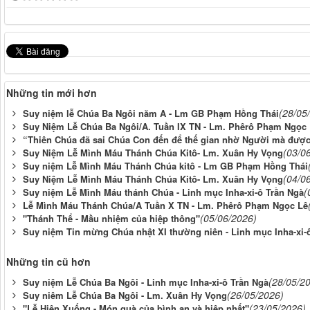
Những tin mới hơn
(28/05
Suy niệm lễ Chúa Ba Ngôi năm A - Lm GB Phạm Hồng Thái
Suy Niệm Lễ Chúa Ba Ngôi/A. Tuần IX TN - Lm. Phêrô Phạm Ngọc
“Thiên Chúa đã sai Chúa Con đến để thế gian nhờ Người mà đượ
(03/0
Suy Niệm Lễ Mình Máu Thánh Chúa Kitô- Lm. Xuân Hy Vọng
Suy niệm Lễ Mình Máu Thánh Chúa kitô - Lm GB Phạm Hồng Thái
(04/0
Suy Niệm Lễ Mình Máu Thánh Chúa Kitô- Lm. Xuân Hy Vọng
(
Suy niệm Lễ Mình Máu thánh Chúa - Linh mục Inha-xi-ô Trần Ngà
Lễ Mình Máu Thánh Chúa/A Tuần X TN - Lm. Phêrô Phạm Ngọc Lê
(05/06/2026)
"Thánh Thể - Mầu nhiệm của hiệp thông"
Suy niệm Tin mừng Chúa nhật XI thường niên - Linh mục Inha-xi-
Những tin cũ hơn
(28/05/2
Suy niệm Lễ Chúa Ba Ngôi - Linh mục Inha-xi-ô Trần Ngà
(26/05/2026)
Suy niêm Lễ Chúa Ba Ngôi - Lm. Xuân Hy Vọng
(23/05/2026)
"Lễ Hiện Xuống - Món quà của bình an và hiệp nhất"