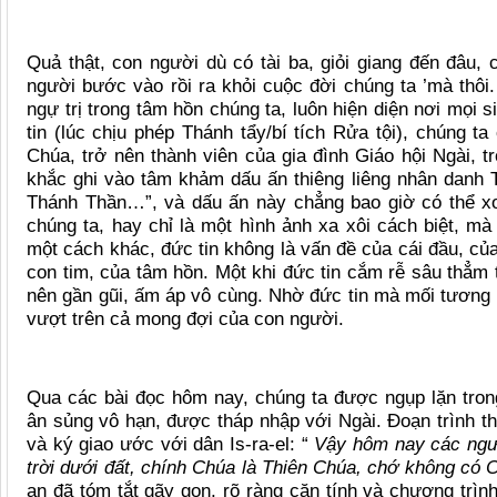
Qu
ả thật, con ngườ
i dù
có tài ba, giỏi giang đến đâu,
người bước vào rồi ra khỏ
i cu
ộc đờ
i ch
úng ta
’
mà thôi
ngự trị trong tâm hồn chúng ta, luôn hiệ
n di
ện nơi mọi s
tin (lúc chịu ph
é
p Thánh tẩy/bí tí
ch R
ửa tộ
i), ch
úng ta 
Ch
úa, trở nên thành viên của gia đình Giá
o h
ội Ngà
i, tr
khắc ghi vào tâm khảm dấu ấn thiêng liêng nhân danh
Thánh Thần…”, và dấu ấn này chẳng bao giờ có thể
x
ch
úng ta, hay chỉ là một hình ảnh xa xô
i c
á
ch bi
ệt, mà
một cách khác, đức tin không là vấn đề củ
a c
ái đầu, của
con tim, của tâm hồn. Một khi đức tin cắm rễ sâu thẳm 
nên gần gũi, ấm á
p v
ô c
ù
ng. Nhờ đức tin mà mối tương
vượt trên cả mong đợ
i c
ủa con ngườ
i.
Qua các bài đọc hôm nay, chúng ta được ngụp lặn tron
ân sủng vô hạn, được tháp nhậ
p v
ới Ngà
i.
Đoạn trình th
và ký giao ước với dân Is-ra-el:
“
Vậy hôm nay các ngươ
trời dưới đất, chính Chúa là Thiên Chúa, chớ không có
an
đã t
ó
m tắt g
ã
y gọ
n, r
õ ràng căn tính và chương trìn