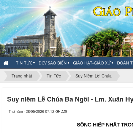
TIN TỨC
ĐCV SAO BIỂN
GIÁO HẠT-GIÁO XỨ
ĐOÀN T
▼
▼
▼
Trang nhất
Tin Tức
Suy Niệm Lời Chúa
Suy niêm Lễ Chúa Ba Ngôi - Lm. Xuân H
Thứ năm - 28/05/2026 07:12
229
SỐNG HIỆP NHẤ
T TRO