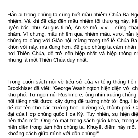
Hẳn ai trong chúng ta cũng biết mầu nhiệm Chúa Ba Ng
nhiệm. Và khi đề cậ
p
đến mầu nhiệm tối thượng này, kể
uyên bác như Â
u-gus-ti-n
ô
, An-se-m
ô, v.v… cũng chạ
phàm. Vì chưng, mầu nhiệ
m qu
á nhiệm mầu, vượt hẳn l
chúng ta c
ù
ng vớ
i Gi
á
o h
ội mừng trọng thể lễ Chúa Ba
khôn vời này, mà đúng hơn, để giúp chúng ta cảm nhận 
nơi Thiên Chúa, để trở nên hiệp nhất và hiệp thông n
nhưng là một Thiên Chúa duy nhất.
Trong cuốn sá
ch
n
ó
i về tiểu sử của vị tổng thống ti
Brookhiser
đã viết:
‘
George Washington hiệ
n di
ện với
ch
khu phố. Từ ngọn núi Rushmore, ông nhìn xuống chúng t
nổi tiếng nhất được xây dựng để tưởng nhớ tới ông. H
để đặt tên cho các trường học, đường xá, thành phố. C
đạ
i c
ủa Hợp chủng quốc Hoa Kỳ. Tuy nhiên, sự hiệ
n di
ệ
nên thân mật. Ông có mặt trong sách giáo khoa, trong ví
hiệ
n di
ện trong tâm hồn chúng ta. Khuyết điểm này một
khoảng cách giữa mình vớ
i d
ân chúng!”