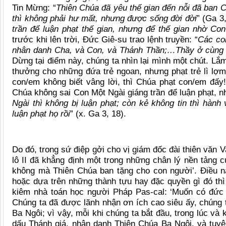
Tin M
ừng:
“
Thiên Chúa đã yêu thế gian đến nỗi đã
ban 
thì không phải hư mất, nhưng được sống đời đời
” (Ga 3,
trần để luận phạt thế gian, nhưng để thế gian nhờ
Con
trước khi lên trời, Đức Giê-su trao lệnh truyền: “
Các co
nhân danh Cha, và Con, và Thánh Thần;…Thầy ở cùng 
Dừng tại điểm này, chúng ta nhìn lại mình một chút. Lắm
thưởng cho những đứa trẻ ngoan, nhưng phạt trẻ lì lợ
m
con/em không biết vâng lời, thì Chúa phạt con/em đấy!
Chúa không sai Con Một Ngài giáng trần để luận phạt, n
Ngài thì không bị luận phạt; còn kẻ không tin thì hành
luận phạt họ rồi
” (x. Ga 3, 18).
Do đó, trong sứ điệ
p g
ởi cho vị giám đốc đài thiên văn 
lô II đã khẳng định một trong những chân lý nền tảng củ
không mà Thiên Chúa ban tặng cho con người
’
. Điều n
hoặc dựa trên những thành tựu hay đặc quyền gì đó th
kiêm nhà toán học người Phá
p Pas
-cal:
‘
Muốn có đức t
Chúng ta đã được l
ã
nh nhận ơn ích cao siêu ấy, chúng 
Ba Ngô
i; v
ì vậy, mỗi khi chúng ta bắt đầu, trong lúc và
dấu Thánh giá, nhân danh Thiên Chúa Ba Ngôi, và tuyê