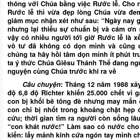
thông với Chúa bằng việc Rước lễ. Cho 
Rước lễ thì vừa đẹp lòng Chúa vừa đem 
giám mục nhận xét như sau: “Ngày nay g
nhưng lại thiếu sự chuẩn bị và cám ơn
vậy có nhiều người tới giờ Rước lễ là x
vô tư đã không có dọn mình và cũng 
chúng ta hãy hồi tâm dọn mình ít phút t
ta ý thức Chúa Giêsu Thánh Thể đang ng
nguyện cùng Chúa trước khi ra về
Câu chuyện
: Tháng 12 năm 1988 xả
độ 6,8 độ Richter khiến 25.000 chết vì
con bị khối bê tông đè nhưng may mắn 
con chỉ bị nhốt trong khoảng chật hẹp
cứu; thời gian tìm ra người còn sống lâu
“con khát nước!” Làm sao có nước cho
kiến: lấy mảnh kính cứa ngón tay mình 