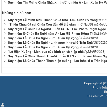
Suy niêm Tin Mừng Chúa Nhật XII thường niên A - Lm. Xuân Hy V
Những tin cũ hơn
(03/0
Suy Niệm Lễ Mình Máu Thánh Chúa Kitô- Lm. Xuân Hy Vọng
“Thiên Chúa đã sai Chúa Con đến để thế gian nhờ Người mà đượ
Suy Niệm Lễ Chúa Ba Ngôi/A. Tuần IX TN - Lm. Phêrô Phạm Ngọc
(28/05
Suy niệm lễ Chúa Ba Ngôi năm A - Lm GB Phạm Hồng Thái
(28/05/2026)
Suy niêm Lễ Chúa Ba Ngôi - Lm. Xuân Hy Vọng
(28/05/2
Suy niệm Lễ Chúa Ba Ngôi - Linh mục Inha-xi-ô Trần Ngà
(26/05/2026)
Suy niêm Lễ Chúa Ba Ngôi - Lm. Xuân Hy Vọng
(23/05/2026)
"Lễ Hiện Xuống - Món quà của bình an và hiệp nhất"
Suy Niệm Lễ Chúa Thánh Thần/A. Tuần 8 TN - Lm. Phêrô Phạm Ng
Suy niệm Lễ Chúa Thánh Thần hiện xuống - Lm Inha-xi-ô Trần Ngà
Copyright © [20
Phụ trách:
E
Địa chỉ: 22 