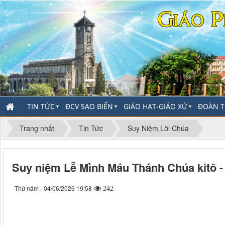
TIN TỨC
ĐCV SAO BIỂN
GIÁO HẠT-GIÁO XỨ
ĐOÀN T
▼
▼
▼
Trang nhất
Tin Tức
Suy Niệm Lời Chúa
Suy niệm Lễ Mình Máu Thánh Chúa kitô 
Thứ năm - 04/06/2026 19:58
242