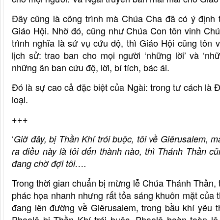
Đây cũng là công trình mà Chúa Cha đã có ý định 
Giáo Hội. Nhờ đó, cũng như Chúa Con tôn vinh Chú
trình nghĩa là sứ vụ cứu độ, thì Giáo Hội cũng tôn 
lịch sử: trao ban cho mọi người ‘những lời’ và ‘
những ân ban cứu độ, lời, bí tích, bác ái.
Đó là sự cao cả đặc biệt của Ngài: trong tư cách là
loại.
+++
‘
Giờ đây, bị Thần Khí trói buộc, tôi về Giêrusalem, m
ra điều này là tôi đến thành nào, thì Thánh Thần cũ
đang chờ đợi tôi….
Trong thời gian chuẩn bị mừng lễ Chúa Thánh Thần, 
phác họa nhanh nhưng rất tỏa sáng khuôn mặt của t
đang lên đường về Giêrusalem, trong bầu khí yêu 
Phaolô bị Thần Khí trói buộc. Phaolô hoàn toàn l