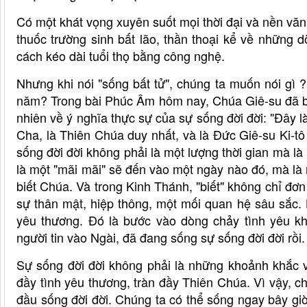
Có một khát vọng xuyên suốt mọi thời đại và nền văn
thuốc trường sinh bất lão, thần thoại kể về những 
cách kéo dài tuổi thọ bằng công nghệ.
Nhưng khi nói "sống bất tử", chúng ta muốn nói g
năm? Trong bài Phúc Âm hôm nay, Chúa Giê-su đã bà
nhiên về ý nghĩa thực sự của sự sống đời đời: "Đây là
Cha, là Thiên Chúa duy nhất, và là Đức Giê-su Ki-t
sống đời đời không phải là một lượng thời gian mà 
là một "mãi mãi" sẽ đến vào một ngày nào đó, mà là m
biết Chúa. Và trong Kinh Thánh, "biết" không chỉ đơn 
sự thân mật, hiệp thông, một mối quan hệ sâu sắc.
yêu thương. Đó là bước vào dòng chảy tình yêu kh
người tin vào Ngài, đã đang sống sự sống đời đời rồi.
Sự sống đời đời không phải là những khoảnh khắc v
đầy tình yêu thương, tràn đầy Thiên Chúa. Vì vậy, c
đầu sống đời đời. Chúng ta có thể sống ngay bây giờ