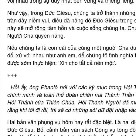
với nhau trong sự duy nhất bền vững và thiêng liêng.
Như vậy, trong Đức Giêsu, chúng ta trở thành nhữn
tràn đầy niềm vui, điều đã nâng đỡ Đức Giêsu trong 
này sẽ mở rộng tâm hồn và cuộc sống chúng ta. Chún
Người Cha quyền năng.
Nếu chúng ta là con cái của cùng một người Cha du
đối xử với nhau như anh em, để chứng tỏ tình nghĩa
được sớm thực hiện: ‘Xin cho tất cả nên một’.
+++
‘
Hồi ấy, ông Phaolô nói với các kỳ mục trong Hội
chính mình và toàn thể đoàn chiên mà Thánh Thần 
Hội Thánh của Thiên Chúa, Hội Thánh Người đã mua
rằng khi tôi đi rồi, thì sẽ có những sói dữ đột nhập 
Hai bản văn phụng vụ hôm nay rất đặc biệt. Là hai diễ
Đức Giêsu. Bối cảnh bản văn sách Công vụ tông đồ 