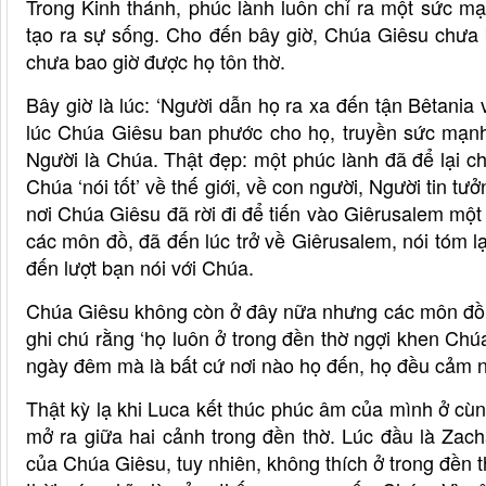
Trong Kinh thánh, phúc lành luôn chỉ ra một sức m
tạo ra sự sống. Cho đến bây giờ, Chúa Giêsu chưa
chưa bao giờ được họ tôn thờ.
Bây giờ là lúc: ‘Người dẫn họ ra xa đến tận Bêtania v
lúc Chúa Giêsu ban phước cho họ, truyền sức mạnh
Người là Chúa. Thật đẹp: một phúc lành đã để lại c
Chúa ‘nói tốt’ về thế giới, về con người, Người tin tưở
nơi Chúa Giêsu đã rời đi để tiến vào Giêrusalem một c
các môn đồ, đã đến lúc trở về Giêrusalem, nói tóm lạ
đến lượt bạn nói với Chúa.
Chúa Giêsu không còn ở đây nữa nhưng các môn đồ lu
ghi chú rằng ‘họ luôn ở trong đền thờ ngợi khen Chú
ngày đêm mà là bất cứ nơi nào họ đến, họ đều cảm n
Thật kỳ lạ khi Luca kết thúc phúc âm của mình ở c
mở ra giữa hai cảnh trong đền thờ. Lúc đầu là Zach
của Chúa Giêsu, tuy nhiên, không thích ở trong đền t