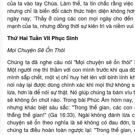
của ta vào tay Chúa. Làm thế, ta tin chắc rằng việc
nhưng chỉ là biến đổi cách thức hiện diện không h
ngày nay; ‘Thầy ở cùng các con mọi ngày cho đến t
mạnh của ta, nhưng đồng thời sự kiên trì và niềm vui
Thứ Hai Tuần VII Phục Sinh
Mọi Chuyện Sẽ Ổn Thôi
Chúng ta đã nghe câu nói "Mọi chuyện sẽ ổn thôi" 
Một người mẹ thì thầm với con mình trước khi qua đờ
mình sắp chết, một vị chỉ huy hét lên với binh lính k
nói này lại được dùng chính xác khi mọi thứ không 
lừa, hơn là để nói sự thật. Nó giúp chúng ta bám víu
sẽ không ổn chút nào. Trong bài Phúc Âm hôm nay, 
nhưng khác biệt sâu sắc: "Trong thế gian, các co
thắng thế gian!" (Ga 16:33). Ngài không đánh lừa 
chuyện sẽ ổn theo nghĩa là sẽ không có đau đớn, b
chúng ta điều hoàn toàn ngược lại: "Trong thế gian