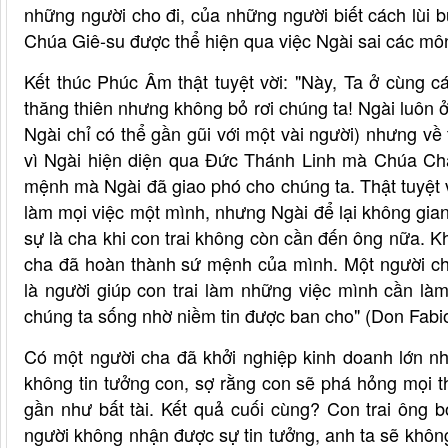
những người cho đi, của những người biết cách lùi
Chúa Giê-su được thể hiện qua việc Ngài sai các môn
Kết thúc Phúc Âm thật tuyệt vời: "Này, Ta ở cùng 
thăng thiên nhưng không bỏ rơi chúng ta! Ngài luôn 
Ngài chỉ có thể gần gũi với một vài người) nhưng về t
vì Ngài hiện diện qua Đức Thánh Linh mà Chúa Cha
mệnh mà Ngài đã giao phó cho chúng ta. Thật tuyệt v
làm mọi việc một mình, nhưng Ngài để lại không gia
sự là cha khi con trai không còn cần đến ông nữa. Khi
cha đã hoàn thành sứ mệnh của mình. Một người cha
là người giúp con trai làm những việc mình cần là
chúng ta sống nhờ niềm tin được ban cho" (Don Fabio
Có một người cha đã khởi nghiệp kinh doanh lớn nh
không tin tưởng con, sợ rằng con sẽ phá hỏng mọi t
gần như bất tài. Kết quả cuối cùng? Con trai ông 
người không nhận được sự tin tưởng, anh ta sẽ không 