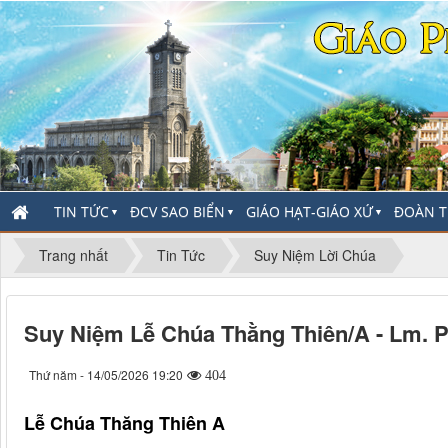
TIN TỨC
ĐCV SAO BIỂN
GIÁO HẠT-GIÁO XỨ
ĐOÀN T
▼
▼
▼
Trang nhất
Tin Tức
Suy Niệm Lời Chúa
Suy Niệm Lễ Chúa Thằng Thiên/A - Lm. 
Thứ năm - 14/05/2026 19:20
404
Lễ Chúa Thăng Thiên A