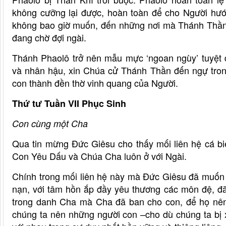
không cưỡng lại được, hoàn toàn để cho Người hư
không bao giờ muốn, đến những nơi mà Thánh Thần c
đang chờ đợi ngài.
Thánh Phaolô trở nên mẫu mực ‘ngoan ngùy’ tuyệt 
và nhân hậu, xin Chúa cử Thánh Thần đến ngự tron
con thành đền thờ vinh quang của Người.
Thứ tư Tuần VII Phục Sinh
Con cùng một Cha
Qua tin mừng Đức Giêsu cho thấy mối liên hệ cá bi
Con Yêu Dấu và Chúa Cha luôn ở với Ngài.
Chính trong mối liên hệ này mà Đức Giêsu đã muốn t
nạn, với tâm hồn ắp đầy yêu thương các môn đệ, đã
trong danh Cha mà Cha đã ban cho con, để họ nên
chúng ta nên những người con –cho dù chúng ta bị xa c