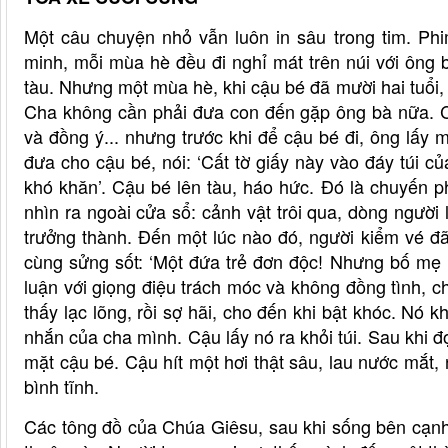
Một câu chuyện nhỏ vẫn luôn in sâu trong tim. Ph
minh, mỗi mùa hè đều đi nghỉ mát trên núi với ông 
tàu. Nhưng một mùa hè, khi cậu bé đã mười hai tuổi, c
Cha không cần phải đưa con đến gặp ông bà nữa. 
và đồng ý... nhưng trước khi để cậu bé đi, ông lấy mộ
đưa cho cậu bé, nói: ‘Cất tờ giấy này vào đáy túi 
khó khăn’. Cậu bé lên tàu, háo hức. Đó là chuyến p
nhìn ra ngoài cửa sổ: cảnh vật trôi qua, dòng người
trưởng thành. Đến một lúc nào đó, người kiểm vé đã
cùng sửng sốt: ‘Một đứa trẻ đơn độc! Nhưng bố mẹ
luận với giọng điệu trách móc và không đồng tình, c
thấy lạc lõng, rồi sợ hãi, cho đến khi bật khóc. Nó k
nhắn của cha mình. Cậu lấy nó ra khỏi túi. Sau khi đ
mặt cậu bé. Cậu hít một hơi thật sâu, lau nước mắt,
bình tĩnh.
Các tông đồ của Chúa Giêsu, sau khi sống bên cạnh