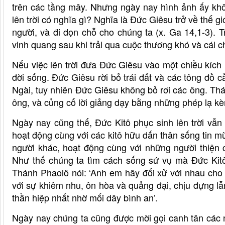
trên các tầng mây. Nhưng ngày nay hình ảnh ấy khô
lên trời có nghĩa gì? Nghĩa là Đức Giêsu trở về thế g
người, và đi dọn chỗ cho chúng ta (x. Ga 14,1-3).
vinh quang sau khi trải qua cuộc thương khó và cái c
Nếu việc lên trời đưa Đức Giêsu vào một chiều kích
đời sống. Đức Giêsu rời bỏ trái đất và các tông đồ
Ngài, tuy nhiên Đức Giêsu không bỏ rơi các ông. Th
ông, và củng cố lời giảng dạy bằng những phép lạ kè
Ngày nay cũng thế, Đức Kitô phục sinh lên trời vẫn
hoạt động cùng với các kitô hữu dấn thân sống tin 
người khác, hoạt động cùng với những người thiện c
Như thế chúng ta tìm cách sống sứ vụ mà Đức Kitô
Thánh Phaolô nói: ‘Anh em hãy đối xử với nhau cho
với sự khiêm nhu, ôn hòa và quảng đại, chịu đựng lẫn
thần hiệp nhất nhờ mối dây bình an’.
Ngày nay chúng ta cũng được mời gọi canh tân các 