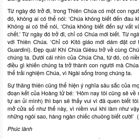
Từ ngày đó trở đi, trong Thiên Chúa có một con ng
đó, không ai có thể nói: ‘Chúa không biết đến đau k
Không ai có thể nói, ‘Chúa không biết đến sự vất v
chết.’ Từ ngày đó trở đi, chỉ có Chúa mới biết. Từ ngày 
với Thiên Chúa. ‘Chỉ có Kitô giáo mới dám đặt cơ
Guardini). Đẹp quá! Khi Chúa Giêsu trở về cùng Ch
chúng ta. Dưới cái nhìn của Chúa Cha, từ đó, có niề
điều gì khiến chúng ta trở thành con người mà Chúa
thể trải nghiệm Chúa, vì Ngài sống trong chúng ta.
Sự thăng thiên cũng thể hiện ý nghĩa sâu sắc của mọ
đoạn kết của Hoàng tử bé: ‘Hôm nay tôi cũng sẽ về n
tự an ủi mình) thì bạn sẽ thấy vui vì đã quen biết tôi
mở cửa sổ như thế này, vì niềm vui khi làm như vậy.
những ngôi sao, hàng ngàn chiếc chuông biết cười’ (
Phúc lành