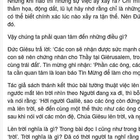
Nhưng khi nào thì những sự việc ấy xảy ra? Chỉ mì
thảm họa, động dất, lũ lụt hãy nhớ rằng chỉ là nhữn
có thể biết chính xác lúc nào xảy ra tận thế. Nên
đó.
Vậy chúng ta phải quan tâm đến những điều gì?
Đức Giêsu trả lời: ‘Các con sẽ nhận được sức mạnh
con sẽ nên chứng nhân cho Thầy tại Giêrusalem, tro
cùng trái đất’. Tin mừng ghi nhận: ‘Phần các ông, cá
ta cần quan tâm là loan báo Tin Mừng để làm cho mọi
Tác giả sách thánh kết thúc bài tường thuật việc lê
ngước mắt lên trời nhìn theo Người đang xa đi, thì 
và nói rằng: ‘Hỡi người Galilê, sao các ông còn đứn
mà lên trời, sẽ đến cùng một thể thức như các ông đã 
sau khi nói với các môn đệ, Chúa Giêsu lên trời, và 
Lên trời nghĩa là gì? Trong bài đọc I cũng như tron
‘trời’. Trời nghĩa là gì? Đã có thời người ta nghĩ rằ