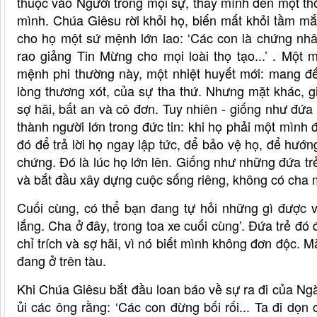
thuộc vào Người trong mọi sự, thấy mình đến một thờ
mình. Chúa Giêsu rời khỏi họ, biến mất khỏi tầm mắt 
cho họ một sứ mệnh lớn lao: ‘Các con là chứng nhâ
rao giảng Tin Mừng cho mọi loài thọ tạo...’ . Một
mệnh phi thường này, một nhiệt huyết mới: mang đ
lòng thương xót, của sự tha thứ. Nhưng mặt khác, g
sợ hãi, bất an và cô đơn. Tuy nhiên - giống như đứa t
thành người lớn trong đức tin: khi họ phải một mình 
đó để trả lời họ ngay lập tức, để bảo vệ họ, để hướ
chứng. Đó là lúc họ lớn lên. Giống như những đứa trẻ
và bắt đầu xây dựng cuộc sống riêng, không có cha
Cuối cùng, có thể bạn đang tự hỏi những gì được vi
lắng. Cha ở đây, trong toa xe cuối cùng’. Đứa trẻ đó đ
chỉ trích và sợ hãi, vì nó biết mình không đơn độc.
đang ở trên tàu.
Khi Chúa Giêsu bắt đầu loan báo về sự ra đi của Ngà
ủi các ông rằng: ‘Các con đừng bối rối... Ta đi dọn