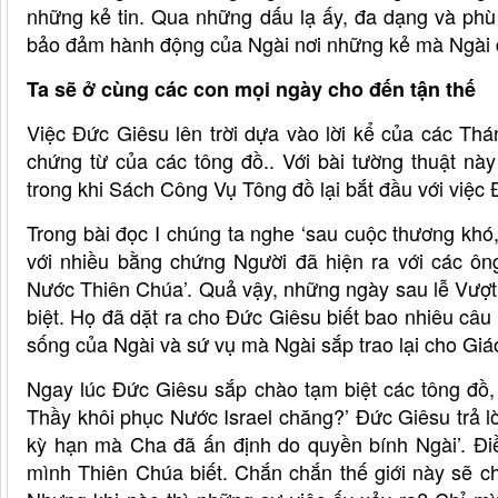
những kẻ tin. Qua những dấu lạ ấy, đa dạng và ph
bảo đảm hành động của Ngài nơi những kẻ mà Ngài đ
Ta sẽ ở cùng các con mọi ngày cho đến tận thế
Việc Đức Giêsu lên trời dựa vào lời kể của các Thá
chứng từ của các tông đồ.. Với bài tường thuật n
trong khi Sách Công Vụ Tông đồ lại bắt đầu với việc Đ
Trong bài đọc I chúng ta nghe ‘sau cuộc thương khó
với nhiều bằng chứng Người đã hiện ra với các ô
Nước Thiên Chúa’. Quả vậy, những ngày sau lễ Vượt 
biệt. Họ đã dặt ra cho Đức Giêsu biết bao nhiêu câ
sống của Ngài và sứ vụ mà Ngài sắp trao lại cho Giáo
Ngay lúc Đức Giêsu sắp chào tạm biệt các tông đồ, 
Thầy khôi phục Nước Israel chăng?’ Đức Giêsu trả lời
kỳ hạn mà Cha đã ấn định do quyền bính Ngài’. Điều
mình Thiên Chúa biết. Chắn chắn thế giới này sẽ ch