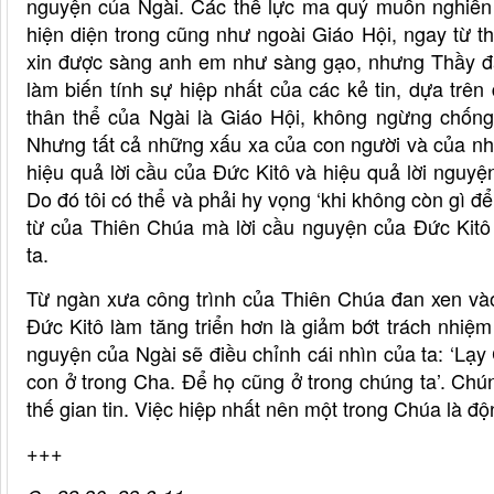
nguyện của Ngài. Các thế lực ma quỷ muốn nghiền n
hiện diện trong cũng như ngoài Giáo Hội, ngay từ t
xin được sàng anh em như sàng gạo, nhưng Thầy đã
làm biến tính sự hiệp nhất của các kẻ tin, dựa trê
thân thể của Ngài là Giáo Hội, không ngừng chống
Nhưng tất cả những xấu xa của con người và của nh
hiệu quả lời cầu của Đức Kitô và hiệu quả lời nguyệ
Do đó tôi có thể và phải hy vọng ‘khi không còn gì 
từ của Thiên Chúa mà lời cầu nguyện của Đức Kitô 
ta.
Từ ngàn xưa công trình của Thiên Chúa đan xen vào
Đức Kitô làm tăng triển hơn là giảm bớt trách nhiệ
nguyện của Ngài sẽ điều chỉnh cái nhìn của ta: ‘Lạy
con ở trong Cha. Để họ cũng ở trong chúng ta’. Chú
thế gian tin. Việc hiệp nhất nên một trong Chúa là đ
+++