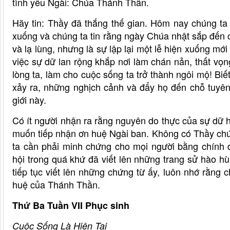
tình yêu Ngài: Chúa Thánh Thần.
Hãy tin: Thầy đã thắng thế gian. Hôm nay chúng ta
xuống và chúng ta tin rằng ngày Chúa nhật sắp đến 
và lạ lùng, nhưng là sự lập lại một lễ hiện xuống mớ
việc sự dữ lan rộng khắp nơi làm chán nản, thất vọn
lòng ta, làm cho cuộc sống ta trở thành ngôi mộ! Bi
xảy ra, những nghịch cảnh và đẩy họ đến chỗ tuyên
giới này.
Có ít người nhận ra rằng nguyên do thực của sự dữ h
muốn tiếp nhận ơn huệ Ngài ban. Không có Thầy chú
ta cần phải minh chứng cho mọi người bằng chính 
hội trong quá khứ đã viết lên những trang sử hào h
tiếp tục viết lên những chứng từ ấy, luôn nhớ rằng
huệ của Thánh Thần.
Thứ Ba Tuần VII Phục sinh
Cuộc Sống Là Hiện Tại