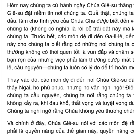
Hôm nay chúng ta cử hành ngày Chúa Giê-su thăng th
Giê-su đặt niềm tin nơi chúng ta. Quả thật, chúng 
đầu: làm cho tình yêu của Chúa Cha được biết đến v
chúng ta (không có nghĩa là rời bỏ trái đất này mà
chúng ta. Trước hết, các môn đệ đi đến Ga-li-lê, đ
này cho chúng ta biết rằng có những nơi chúng ta
thường không có thói quen tốt là vun đắp và chăm s
bận rộn của những việc phải làm thường cướp mất t
lễ, cầu nguyện—chúng ta luôn có lý do để trì hoãn mọ
Thay vào đó, các môn đệ đi đến nơi Chúa Giê-su đã 
thấy Ngài, họ phủ phục, nhưng họ vẫn nghi ngờ! Điề
chúng ta cầu nguyện, chúng ta nói rằng chúng ta 
không xảy ra, khi đau khổ, thất vọng và tuyệt vọng 
Chúng ta nghi ngờ rằng Chúa không yêu thương chún
Và chính ở đây, Chúa Giê-su nói với các môn đệ r
phải là quyền năng của thế gian này, quyền năng 