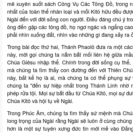
mẽ xuyên suốt sách Công Vụ Các Tông Đồ, trong n
nhất của toàn thể nhân loại và mỗi Kitô hữu đều được
Ngài đến với đời sống con người. Điều đáng chú ý tr
ông đến gặp các tông đồ, họ ngơ ngác và ngẩng cao đầu
phải nhìn xuống đất, nhìn vào những gì đang xảy ra 
Trong bài đọc thứ hai, Thánh Phaolô đưa ra một các
này, mời gọi chúng ta nắm bắt mối liên hệ giữa m
Chúa Giêsu nhập thể. Chính trong đời sống cụ thể, 
mà chúng ta tìm thấy con đường đến với Thiên Chú
này, bất kể họ là ai, mà chúng ta có thể phụng s
chúng ta "đến sự hiệp nhất trong Thánh Linh nhờ 
phép rửa tội. Mọi sự bắt đầu từ Chúa Kitô, mọi sự đ
Chúa Kitô và hội tụ về Ngài.
Trong Phúc Âm, chúng ta tìm thấy sứ mệnh mà Chúa
long trọng của Ngài rằng Ngài sẽ luôn ở cùng chúng
hơn là một sự tuyên xưng đức tin mới mẻ vào Đấn