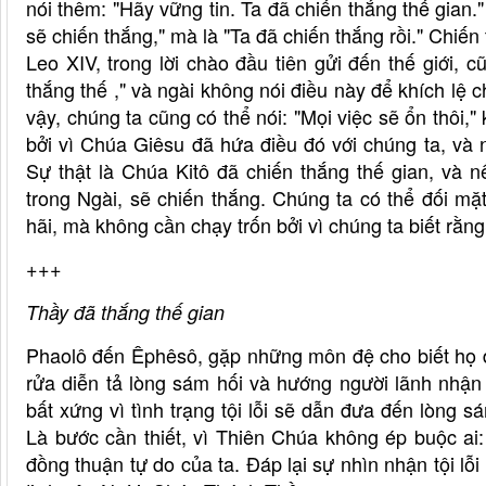
nói thêm: "Hãy vững tin. Ta đã chiến thắng thế gian.
sẽ chiến thắng," mà là "Ta đã chiến thắng rồi." Chi
Leo XIV, trong lời chào đầu tiên gửi đến thế giới, 
thắng thế ," và ngài không nói điều này để khích lệ c
vậy, chúng ta cũng có thể nói: "Mọi việc sẽ ổn thôi,"
bởi vì Chúa Giêsu đã hứa điều đó với chúng ta, và 
Sự thật là Chúa Kitô đã chiến thắng thế gian, và n
trong Ngài, sẽ chiến thắng. Chúng ta có thể đối m
hãi, mà không cần chạy trốn bởi vì chúng ta biết rằng 
+++
Thầy đã thắng thế gian
Phaolô đến Êphêsô, gặp những môn đệ cho biết họ 
rửa diễn tả lòng sám hối và hướng người lãnh nhậ
bất xứng vì tình trạng tội lỗi sẽ dẫn đưa đến lòng 
Là bước cần thiết, vì Thiên Chúa không ép buộc ai
đồng thuận tự do của ta. Đáp lại sự nhìn nhận tội l