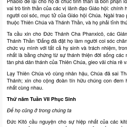
Phaolô để lại cho họ di chúc tinh thần là bổn phận 
vai trò tinh thần của các vị lãnh đạo Giáo hội: chín
người coi sóc, mục tử của Giáo hội Chúa. Ngài trao 
thuộc Thiên Chúa và Thánh Thần, và họ phải tỉnh thứ
Ta cầu xin cho Đức Thánh Cha Phanxicô, các Giám
Thánh Thần ‘Đấng đã đặt họ làm người coi sóc chăn 
chức vụ mình với tất cả hy sinh và trách nhiệm, tr
nhất là bằng chứng từ sự thánh thiện đời sống các 
tàn phá dân thánh của Thiên Chúa, gieo vãi chia rẽ v
Lạy Thiên Chúa vô cùng nhân hậu, Chúa đã sai Th
Thánh; xin cho cộng đoàn tín hữu chúng con đem h
nhất cùng nhau.
Thứ năm Tuần VII Phục Sinh
Để họ cũng ở trong chúng ta
Đức Kitô cầu nguyện cho sự hiệp nhất của các kit