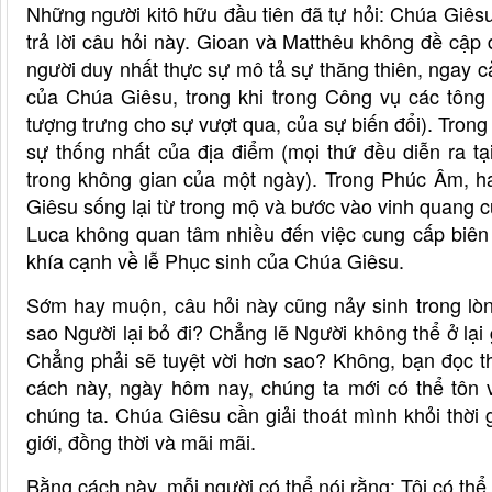
Những người kitô hữu đầu tiên đã tự hỏi: Chúa Giês
trả lời câu hỏi này. Gioan và Matthêu không đề cập
người duy nhất thực sự mô tả sự thăng thiên, ngay c
của Chúa Giêsu, trong khi trong Công vụ các tông
tượng trưng cho sự vượt qua, của sự biến đổi). Tron
sự thống nhất của địa điểm (mọi thứ đều diễn ra tạ
trong không gian của một ngày). Trong Phúc Âm, ha
Giêsu sống lại từ trong mộ và bước vào vinh quang c
Luca không quan tâm nhiều đến việc cung cấp biên
khía cạnh về lễ Phục sinh của Chúa Giêsu.
Sớm hay muộn, câu hỏi này cũng nảy sinh trong lòng
sao Người lại bỏ đi? Chẳng lẽ Người không thể ở lạ
Chẳng phải sẽ tuyệt vời hơn sao? Không, bạn đọc t
cách này, ngày hôm nay, chúng ta mới có thể tôn 
chúng ta. Chúa Giêsu cần giải thoát mình khỏi thời 
giới, đồng thời và mãi mãi.
Bằng cách này, mỗi người có thể nói rằng: Tôi có thể