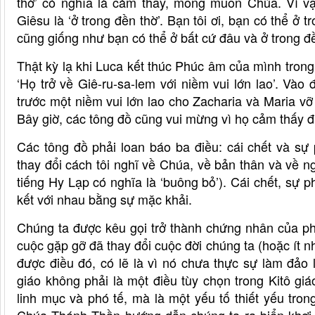
thờ’ có nghĩa là cảm thấy, mong muốn Chúa. Vì vậ
Giêsu là ‘ở trong đền thờ’. Bạn tôi ơi, bạn có thể ở
cũng giống như bạn có thể ở bất cứ đâu và ở trong đ
Thật kỳ lạ khi Luca kết thúc Phúc âm của mình trong
‘Họ trở về Giê-ru-sa-lem với niềm vui lớn lao’. Vào
trước một niềm vui lớn lao cho Zacharia và Maria vỡ
Bây giờ, các tông đồ cũng vui mừng vì họ cảm thấy 
Các tông đồ phải loan báo ba điều: cái chết và sự
thay đổi cách tôi nghĩ về Chúa, về bản thân và về ngườ
tiếng Hy Lạp có nghĩa là ‘buông bỏ’). Cái chết, sự 
kết với nhau bằng sự mặc khải.
Chúng ta được kêu gọi trở thành chứng nhân của ph
cuộc gặp gỡ đã thay đổi cuộc đời chúng ta (hoặc ít 
được điều đó, có lẽ là vì nó chưa thực sự làm đảo 
giáo không phải là một điều tùy chọn trong Kitô gi
linh mục và phó tế, mà là một yếu tố thiết yếu tro