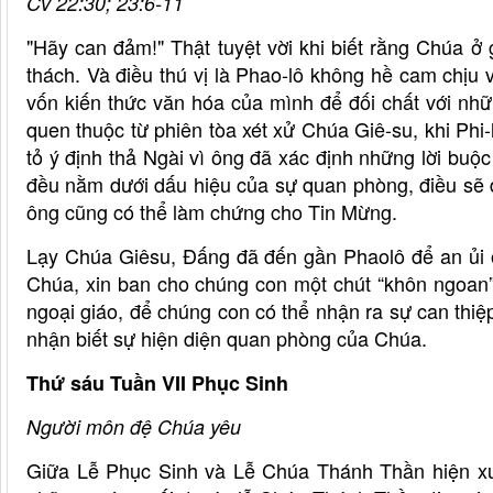
Cv 22:30; 23:6-11
"Hãy can đảm!" Thật tuyệt vời khi biết rằng Chúa ở
thách. Và điều thú vị là Phao-lô không hề cam chịu 
vốn kiến ​​thức văn hóa của mình để đối chất với nh
quen thuộc từ phiên tòa xét xử Chúa Giê-su, khi Phi-
tỏ ý định thả Ngài vì ông đã xác định những lời buộc 
đều nằm dưới dấu hiệu của sự quan phòng, điều sẽ
ông cũng có thể làm chứng cho Tin Mừng.
Lạy Chúa Giêsu, Đấng đã đến gần Phaolô để an ủi ô
Chúa, xin ban cho chúng con một chút “khôn ngoan” 
ngoại giáo, để chúng con có thể nhận ra sự can thiệ
nhận biết sự hiện diện quan phòng của Chúa.
Thứ sáu Tuần VII Phục Sinh
Người môn đệ Chúa yêu
Giữa Lễ Phục Sinh và Lễ Chúa Thánh Thần hiện xu