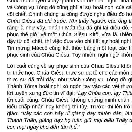
Cuộc trò chuyện xoay quanh vấn đề hoài nghi. Nhà h
và Công vụ Tông đồ cũng ghi lại sự hoài nghi của c
cõi chết. Chính chúng ta cũng được nghe điều đó h
Chúa Giêsu đã chỉ trước. Khi thấy Người, các ông th
ràng là như vậy. Thánh Mátthêu đã ghi lại điều đó
phục thế giới về một Chúa Giêsu Kitô, vừa là Thiên
dậy từ cõi chết, thì việc đưa vào chi tiết sự hoài 
Tin mừng Máccô cũng kết thúc bằng một loạt các tì
phục sinh của Chúa Giêsu. Tuy nhiên, nghi ngờ không
Lời cuối cùng về sự phục sinh của Chúa Giêsu không
tri thức học. Chúa Giêsu thực sự đã tỏ cho các môn
thực sự đã trỗi dậy, như sách Công vụ Tông đồ g
Thánh Tôma hoài nghi xỏ ngón tay vào các vết thư
lời tuyên xưng đức tin vĩ đại:
“Lạy Chúa con, lạy Thi
lời cuối cùng. Chúa Giêsu không chứng minh chân 
kiểu chấp nhận hay không thì tùy. Trước khi lên trờ
giáo:
“Vậy các con hãy đi giảng dạy muôn dân, l
Thánh Thần, giảng dạy họ tuân giữ mọi điều Thầy 
con mọi ngày cho đến tận thế.”