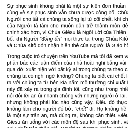
Sự phục sinh không phải là một sự kiện đơn thuần m
cùng về sự phục sinh vẫn chưa được công bố. Chúa
Người cho tất cả chúng ta sống lại từ cõi chết, khi 
của Người là làm cho muôn dân trở thành môn đệ,
chính xác hơn, vì Chúa Giêsu là Ngôi Lời của Thiê
bố, khi Người
“đóng ấn”
mọi thực tại trong Chúa Kit
và Chúa Kitô đón nhận hiền thê của Người là Giáo hộ
Trong cuộc trò chuyện trên YouTube mà tôi đã xem v
phản bác các luận điểm của nhà hoài nghi bằng vài
qua đời xuất hiện với bất kỳ ai trong chúng ta theo
chúng ta có nghi ngờ không? Chúng ta biết cái chết l
ra với chúng ta từ bên kia nấm mồ thường chỉ xuất
này đã xảy ra trong gia đình tôi, cũng như trong nh
nói đôi lời an ủi nhanh chóng với những người ở lại
nhưng không phải lúc nào cũng vậy. Điều đó thực
không làm cho người đó bớt
“chết”
đi. Họ không hề 
là một sự trấn an, mà đúng ra, không cần thiết. Điề
Giêsu ăn uống với các môn đệ sau khi phục sinh, và