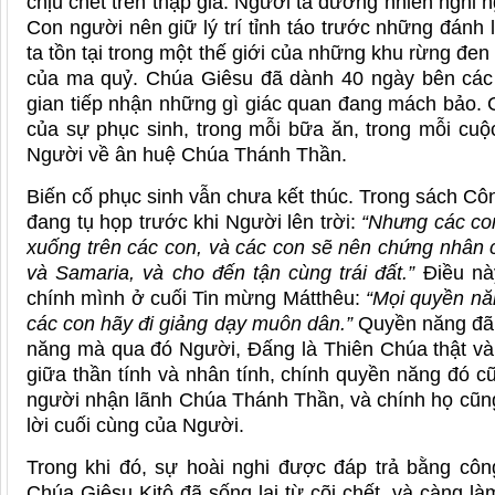
chịu chết trên thập giá. Người ta đương nhiên nghi ngờ 
Con người nên giữ lý trí tỉnh táo trước những đánh
ta tồn tại trong một thế giới của những khu rừng đe
của ma quỷ. Chúa Giêsu đã dành 40 ngày bên các m
gian tiếp nhận những gì giác quan đang mách bảo.
của sự phục sinh, trong mỗi bữa ăn, trong mỗi cuộc 
Người về ân huệ Chúa Thánh Thần.
Biến cố phục sinh vẫn chưa kết thúc. Trong sách C
đang tụ họp trước khi Người lên trời:
“Nhưng các co
xuống trên các con, và các con sẽ nên chứng nhân c
và Samaria, và cho đến tận cùng trái đất.”
Điều này
chính mình ở cuối Tin mừng Mátthêu:
“Mọi quyền năn
các con hãy đi giảng dạy muôn dân.”
Quyền năng đã l
năng mà qua đó Người, Đấng là Thiên Chúa thật và 
giữa thần tính và nhân tính, chính quyền năng đó c
người nhận lãnh Chúa Thánh Thần, và chính họ cũng 
lời cuối cùng của Người.
Trong khi đó, sự hoài nghi được đáp trả bằng côn
Chúa Giêsu Kitô đã sống lại từ cõi chết, và càng 