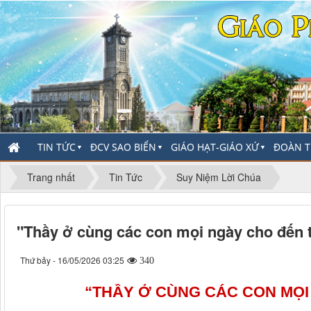
TIN TỨC
ĐCV SAO BIỂN
GIÁO HẠT-GIÁO XỨ
ĐOÀN T
▼
▼
▼
Trang nhất
Tin Tức
Suy Niệm Lời Chúa
"Thầy ở cùng các con mọi ngày cho đến t
Thứ bảy - 16/05/2026 03:25
340
“THẦY Ở CÙNG CÁC CON MỌI