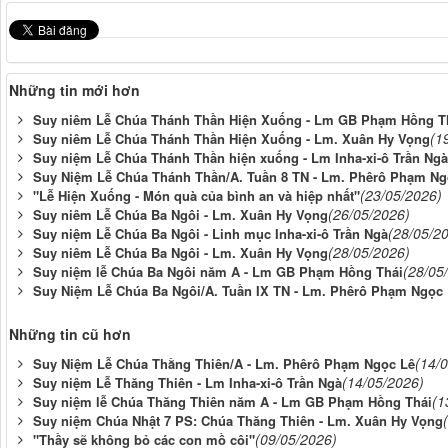
Những tin mới hơn
Suy niêm Lễ Chúa Thánh Thần Hiện Xuống - Lm GB Phạm Hồng T
(1
Suy niêm Lễ Chúa Thánh Thần Hiện Xuống - Lm. Xuân Hy Vọng
Suy niệm Lễ Chúa Thánh Thần hiện xuống - Lm Inha-xi-ô Trần Ngà
Suy Niệm Lễ Chúa Thánh Thần/A. Tuần 8 TN - Lm. Phêrô Phạm Ng
(23/05/2026)
"Lễ Hiện Xuống - Món quà của bình an và hiệp nhất"
(26/05/2026)
Suy niêm Lễ Chúa Ba Ngôi - Lm. Xuân Hy Vọng
(28/05/2
Suy niệm Lễ Chúa Ba Ngôi - Linh mục Inha-xi-ô Trần Ngà
(28/05/2026)
Suy niêm Lễ Chúa Ba Ngôi - Lm. Xuân Hy Vọng
(28/05
Suy niệm lễ Chúa Ba Ngôi năm A - Lm GB Phạm Hồng Thái
Suy Niệm Lễ Chúa Ba Ngôi/A. Tuần IX TN - Lm. Phêrô Phạm Ngọc
Những tin cũ hơn
(14/
Suy Niệm Lễ Chúa Thằng Thiên/A - Lm. Phêrô Phạm Ngọc Lê
(14/05/2026)
Suy niệm Lễ Thăng Thiên - Lm Inha-xi-ô Trần Ngà
(1
Suy niệm lễ Chúa Thăng Thiên năm A - Lm GB Phạm Hồng Thái
Suy niệm Chúa Nhật 7 PS: Chúa Thăng Thiên - Lm. Xuân Hy Vọng
(09/05/2026)
"Thầy sẽ không bỏ các con mồ côi"