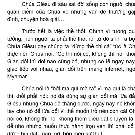
Chúa Giêsu đi sâu sát đời sống con người ch
quan điểm của Chúa về những vấn đề thường gặp
đình,
chuyện hoà giải…
Trước hết là việc thề thốt. Chính vì tương q
tưởng, nên người ta phải thề thốt rồi từ đó sinh ra bội
Chúa Giêsu dạy chúng ta “đừng thề chi cả” tức là 
thực nên Chúa nói: “Có thì nói có, không thì nói kh
Gian dối thì đời nào cũng có, nhưng có lẽ ngày nay 
giao tiếp với nhau, gian dối trên mạng internet, 
Myamar…
Chúa nói là “bởi ma quỉ mà ra” vì ma quỉ là ch
thì khỏi phải nói: nó đã dùng sự gian dối mà lừa
Giêsu nhưng Chúa đã thắng được, ngày nay nó không
tay cho nó để lừa dối vì thế muốn trở nên con cái C
nói có, không thì nói không thêm điều đặt chuyện là 
dễ nhớ nhưng muốn thực hành trọn vẹn thì phải cố 
đừng bịa đặt, mập mờ, bóp méo sự thật…