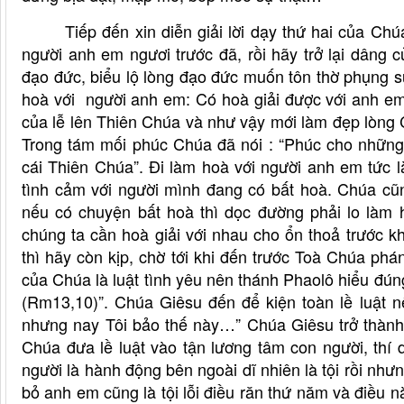
Tiếp đến xin diễn giải lời dạy thứ hai của Ch
người anh em ngươi trước đã, rồi hãy trở lại dâng c
đạo đức, biểu lộ lòng đạo đức muốn tôn thờ phụng 
hoà với
người anh em: Có hoà giải được với anh e
của lễ lên Thiên Chúa và như vậy mới làm đẹp lòng 
Trong tám mối phúc Chúa đã nói : “Phúc cho những 
cái Thiên Chúa”. Đi làm hoà với người anh em tức là g
tình cảm với người mình đang có bất hoà. Chúa cũ
nếu có chuyện bất hoà thì dọc đường phải lo làm 
chúng ta cần hoà giải với nhau cho ổn thoả trước k
thì hãy còn kịp, chờ tới khi đến trước Toà Chúa phá
của Chúa là luật tình yêu nên thánh Phaolô hiểu đúng
(Rm13,10)”. Chúa Giêsu đến để kiện toàn lề luật nê
nhưng nay Tôi bảo thế này…” Chúa Giêsu trở thành 
Chúa đưa lề luật vào tận lương tâm con người, thí 
người là hành động bên ngoài dĩ nhiên là tội rồi như
bỏ anh em cũng là tội lỗi điều răn thứ năm và điều này