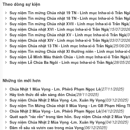
Theo dòng sự kiện
Suy niệm Tin mừng Chúa nhật 19 TN - Linh mục Inha-xi-ô Trần Ng
Suy niệm Tin mừng Chúa nhật 18 TN - Linh mục Inha-xi-ô Trần Ng
Suy niệm Tin mừng Chúa nhật XVII - Linh mục Inha-xi-ô Trần Ngà
(15/07/202
Suy niệm Chúa nhật XVI - Linh mục Inha-xi-ô Trần Ngà
(0
Suy niệm Tin mừng Chúa nhật XV - Linh mục Inha-xi-ô Trần Ngà
(03/07/202
Suy niệm Chúa nhật XIV - Linh mục Inha-xi-ô Trần Ngà
(25/06/20
Suy niệm Chúa nhật 13 TN - Linh mục Inha-xi-ô Trần Ngà
Suy niệm Tin mừng Chúa nhật XI thường niên - Linh mục Inha-xi-
(
Suy niệm Lễ Mình Máu thánh Chúa - Linh mục Inha-xi-ô Trần Ngà
(28/05/2
Suy niệm Lễ Chúa Ba Ngôi - Linh mục Inha-xi-ô Trần Ngà
Những tin mới hơn
(27/11/2025)
Chúa Nhật 1 Mùa Vọng - Lm. Phêrô Phạm Ngọc Lê
(29/11/2025)
Hãy tỉnh thức để sẵn sàng đón Chúa
(03/12/2025)
Suy niệm Chúa Nhật 2 Mùa Vọng -Lm. Xuân Hy Vọng
Suy niệm Tin Mừng Chúa nhật II Mùa Vọng - Lm GB Phạm Hồng T
(04/12/2025)
Chúa Nhật 2 Mùa Vọng - Lm. Phêrô Phạm Ngọc Lê
Quét sạch "rác rến" trong tâm hồn. Suy niệm Chúa nhật 2 Mùa Vọ
(04/12/2025)
Suy niệm Chúa Nhật 2 Mùa Vọng -Lm. Xuân Hy Vọng
(06/12/2025)
Đâm rễ sâu và vươn cao trong mùa Vọng