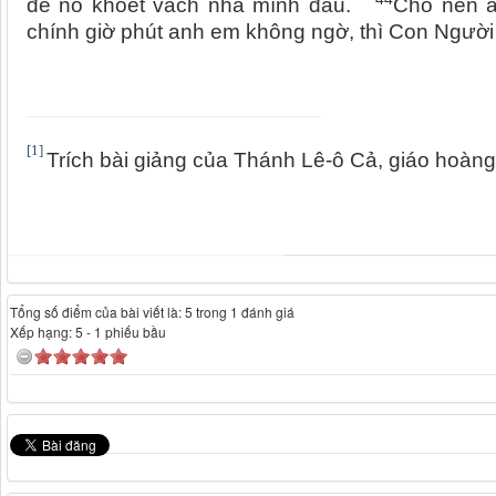
để nó khoét vách nhà mình đâu.
Cho nên a
chính giờ phút anh em không ngờ, thì Con Người
[1]
Trích bài giảng của Thánh Lê-ô Cả, giáo hoàng
Tổng số điểm của bài viết là: 5 trong 1 đánh giá
Xếp hạng:
5
-
1
phiếu bầu