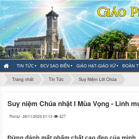
TIN TỨC
ĐCV SAO BIỂN
GIÁO HẠT-GIÁO XỨ
ĐOÀN T
▼
▼
▼
Trang nhất
Tin Tức
Suy Niệm Lời Chúa
Suy niệm Chúa nhật I Mùa Vọng - Linh mụ
Thứ tư - 26/11/2025 21:13
427
Đừng đánh mất phẩm chất cao đẹp của mình