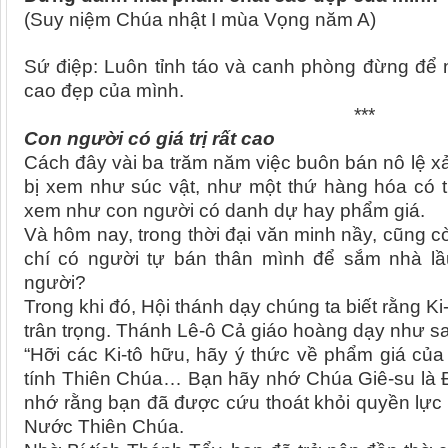
(Suy niệm Chúa nhật I mùa Vọng năm A)
Sứ điệp: Luôn tỉnh táo và canh phòng đừng để
cao đẹp của mình.
***
Con người có giá trị rất cao
Cách đây vài ba trăm năm việc buôn bán nô lệ xả
bị xem như súc vật, như một thứ hàng hóa có 
xem như con người có danh dự hay phẩm giá.
Và hôm nay, trong thời đại văn minh nầy, cũng c
chí có người tự bán thân mình để sắm nhà lầ
người?
Trong khi đó, Hội thánh dạy chúng ta biết rằng K
trân trọng. Thánh Lê-ô Cả giáo hoàng dạy như s
“Hỡi các Ki-tô hữu, hãy ý thức về phẩm giá củ
tính Thiên Chúa… Bạn hãy nhớ Chúa Giê-su là Đ
nhớ rằng bạn đã được cứu thoát khỏi quyền lực 
Nước Thiên Chúa.