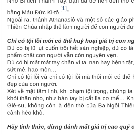
Nhờ Bí tích Thánh Tẩy, bạn đã trở nên đền thờ
[1]
bằng Máu Đức Ki-tô.
”
Ngoài ra, thánh Athanasiô và một số các giáo 
Thiên Chúa nhập thể làm người để con người đ
Chỉ có tội lỗi mới có thể huỷ hoại giá trị con n
Dù có bị lũ lụt cuốn trôi hết sản nghiệp, dù có l
phẩm chất con người vẫn còn nguyên vẹn.
Dù có bị mất mát tay chân vì tai nạn hay bệnh tật
sứt mẻ, hao mòn…
Chỉ có tội lỗi và chỉ có tội lỗi mà thôi mới có 
đẹp của con người.
Xét về mặt tâm linh, khi phạm tội trọng, chúng ta
khỏi thân nho, như bàn tay bị cắt lìa cơ thể… K
Giê-su, không còn là đền thờ của Ba Ngôi Thiên
cành héo khô.
Hãy tỉnh thức, đừng đánh mất giá trị cao quý