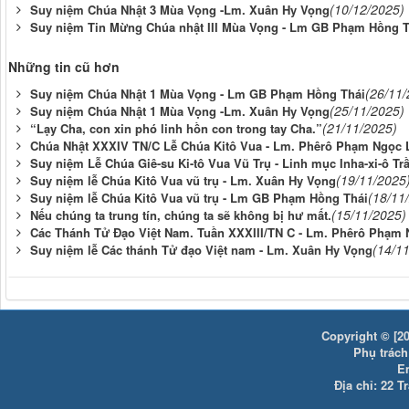
(10/12/2025)
Suy niệm Chúa Nhật 3 Mùa Vọng -Lm. Xuân Hy Vọng
Suy niệm Tin Mừng Chúa nhật III Mùa Vọng - Lm GB Phạm Hồng T
Những tin cũ hơn
(26/11/
Suy niệm Chúa Nhật 1 Mùa Vọng - Lm GB Phạm Hồng Thái
(25/11/2025)
Suy niệm Chúa Nhật 1 Mùa Vọng -Lm. Xuân Hy Vọng
(21/11/2025)
“Lạy Cha, con xin phó linh hồn con trong tay Cha.”
Chúa Nhật XXXIV TN/C Lễ Chúa Kitô Vua - Lm. Phêrô Phạm Ngọc 
Suy niệm Lễ Chúa Giê-su Ki-tô Vua Vũ Trụ - Linh mục Inha-xi-ô Tr
(19/11/2025
Suy niệm lễ Chúa Kitô Vua vũ trụ - Lm. Xuân Hy Vọng
(18/11
Suy niệm lễ Chúa Kitô Vua vũ trụ - Lm GB Phạm Hồng Thái
(15/11/2025)
Nếu chúng ta trung tín, chúng ta sẽ không bị hư mất.
Các Thánh Tử Đạo Việt Nam. Tuần XXXIII/TN C - Lm. Phêrô Phạm 
(14/1
Suy niệm lễ Các thánh Tử đạo Việt nam - Lm. Xuân Hy Vọng
Copyright © [20
Phụ trách:
E
Địa chỉ: 22 