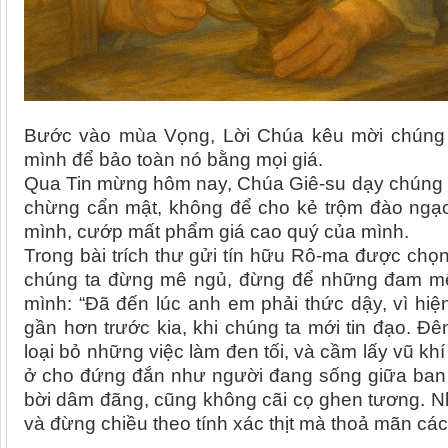
Bước vào mùa Vọng, Lời Chúa kêu mời chúng ta
mình để bảo toàn nó bằng mọi giá.
Qua Tin mừng hôm nay, Chúa Giê-su dạy chúng 
chừng cẩn mật, không để cho kẻ trộm đào ngạc
mình, cướp mất phẩm giá cao quý của mình.
Trong bài trích thư gửi tín hữu Rô-ma được chọ
chúng ta đừng mê ngủ, đừng để những đam mê
mình: “Đã đến lúc anh em phải thức dậy, vì hi
gần hơn trước kia, khi chúng ta mới tin đạo. Đ
loại bỏ những việc làm đen tối, và cầm lấy vũ k
ở cho đứng đắn như người đang sống giữa ban 
bời dâm đãng, cũng không cãi cọ ghen tương. N
và đừng chiều theo tính xác thịt mà thoả mãn cá