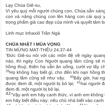
Lạy Chúa Giê-su,
Vì yêu quý mỗi người chúng con, Chúa sẵn sàn
con và nâng chúng con lên hàng con cái quý y
trọng phẩm giá cao đẹp của mình và quyết tâm b
Linh mục Inhaxiô Trần Ngà
CHÚA NHẬT I MÙA VỌNG
TIN MỪNG MAT-THÊU 24,37-44
“Đức Giê-su nói với các môn đệ về ngày quan
nào, thì ngày Con Người quang lâm cũng sẽ
hồng thuỷ, thiên hạ vẫn ăn uống, cưới vợ lấy 
39
Họ không hay biết gì, cho đến khi nạn hồng t
40
quang lâm cũng sẽ như vậy.
Bấy giờ, hai n
41
được đem đi, một người bị bỏ lại;
hai người đ
đem đi, một người bị bỏ lại.
42
"Vậy anh em hãy canh thức, vì anh em không
em hãy biết điều này: nếu chủ nhà biết vào canh
44