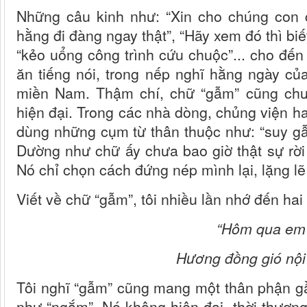
Những câu kinh như: “Xin cho chúng con c
hằng đi đàng ngay thật”, “Hãy xem đó thì bi
“kẻo uổng công trình cứu chuộc”... cho đến
ăn tiếng nói, trong nếp nghĩ hằng ngày c
miền Nam. Thậm chí, chữ “gẫm” cũng chư
hiện đại. Trong các nhà dòng, chủng viện hay
dùng những cụm từ thân thuộc như: “suy gẫ
Dường như chữ ấy chưa bao giờ thật sự rời
Nó chỉ chọn cách đứng nép mình lại, lặng lẽ
Viết về chữ “gẫm”, tôi nhiều lần nhớ đến hai
“Hôm qua em đ
Hương đồng gió nội b
Tôi nghĩ “gẫm” cũng mang một thân phận g
như “ngắm”. Nó không hiện đại, thời thượ