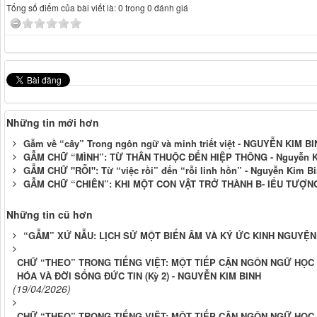
Tổng số điểm của bài viết là: 0 trong 0 đánh giá
Những tin mới hơn
Gẫm về “cây” Trong ngôn ngữ và minh triết việt - NGUYỄN KIM B
GẪM CHỮ “MÌNH”: TỪ THÂN THUỘC ĐẾN HIỆP THÔNG - Nguyễn K
GẪM CHỮ "RỖI": Từ “việc rồi” đến “rỗi linh hồn” - Nguyễn Kim B
GẪM CHỮ “CHIÊN”: KHI MỘT CON VẬT TRỞ THÀNH B- IỂU TƯỢNG
Những tin cũ hơn
“GẪM” XỨ NẪU: LỊCH SỬ MỘT BIẾN ÂM VÀ KÝ ỨC KINH NGUYỆ
CHỮ “THEO” TRONG TIẾNG VIỆT: MỘT TIẾP CẬN NGÔN NGỮ HỌC 
HÓA VÀ ĐỜI SỐNG ĐỨC TIN (Kỳ 2) - NGUYỄN KIM BINH
(19/04/2026)
CHỮ “THEO” TRONG TIẾNG VIỆT: MỘT TIẾP CẬN NGÔN NGỮ HỌC 