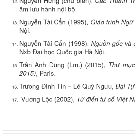
Nguyễn Hưng (chủ biên),
Các Thánh Tr
âm lưu hành nội bộ.
Nguyễn Tài Cẩn (1995),
Giáo trình Ngữ 
Nội.
Nguyễn Tài Cẩn (1998),
Nguồn gốc và q
Nxb Đại học Quốc gia Hà Nội.
Trần Anh Dũng (Lm.) (2015),
Thư mục
2015)
, Paris.
Trương Đình Tín – Lê Quý Ngưu,
Đại T
Vương Lộc (2002),
Từ điển từ cổ Việt 