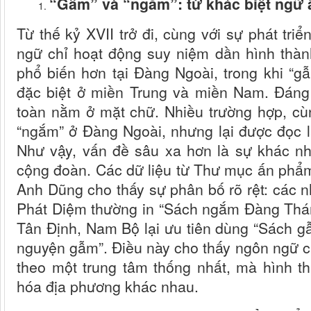
“Gẫm” và “ngắm”: từ khác biệt ngữ
Từ thế kỷ XVII trở đi, cùng với sự phát tri
ngữ chỉ hoạt động suy niệm dần hình thà
phổ biến hơn tại Đàng Ngoài, trong khi “
đặc biệt ở miền Trung và miền Nam. Đáng
toàn nằm ở mặt chữ. Nhiều trường hợp, 
“ngắm” ở Đàng Ngoài, nhưng lại được đọc l
Như vậy, vấn đề sâu xa hơn là sự khác n
cộng đoàn. Các dữ liệu từ Thư mục ấn phẩ
Anh Dũng cho thấy sự phân bố rõ rệt: các 
Phát Diệm thường in “Sách ngắm Đàng Thán
Tân Định, Nam Bộ lại ưu tiên dùng “Sách 
nguyện gẫm”. Điều này cho thấy ngôn ngữ cầ
theo một trung tâm thống nhất, mà hình t
hóa địa phương khác nhau.