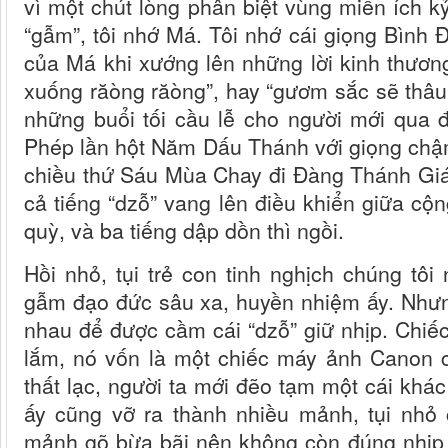
vì một chút lòng phân biệt vùng miền ích kỷ
“gẫm”, tôi nhớ Má. Tôi nhớ cái giọng Bình 
của Má khi xướng lên những lời kinh thương
xuống răòng răòng”, hay “gươm sắc sẽ thâu q
những buổi tối cầu lễ cho người mới qua 
Phép lần hột Năm Dấu Thánh với giọng chậm
chiều thứ Sáu Mùa Chay đi Đàng Thánh Gi
cả tiếng “dzỗ” vang lên điều khiển giữa cộng
quỳ, và ba tiếng dập dồn thì ngồi.
Hồi nhỏ, tụi trẻ con tinh nghịch chúng tôi
gẫm đạo đức sâu xa, huyền nhiệm ấy. Nhưn
nhau để được cầm cái “dzỗ” giữ nhịp. Chiếc 
lắm, nó vốn là một chiếc máy ảnh Canon 
thất lạc, người ta mới đẽo tạm một cái khác
ấy cũng vỡ ra thành nhiều mảnh, tụi nhỏ
mảnh gõ bừa bãi nên không còn đúng nhịp 