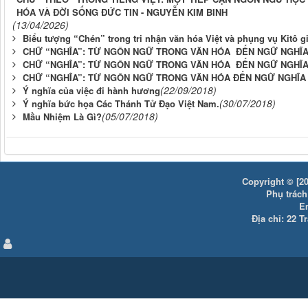
HÓA VÀ ĐỜI SỐNG ĐỨC TIN - NGUYỄN KIM BINH
(13/04/2026)
Biểu tượng “Chén” trong tri nhận văn hóa Việt và phụng vụ Kitô g
CHỮ “NGHĨA”: TỪ NGÔN NGỮ TRONG VĂN HÓA ĐẾN NGỮ NGHĨA 
CHỮ “NGHĨA”: TỪ NGÔN NGỮ TRONG VĂN HÓA ĐẾN NGỮ NGHĨA 
CHỮ “NGHĨA”: TỪ NGÔN NGỮ TRONG VĂN HÓA ĐẾN NGỮ NGHĨA 
(22/09/2018)
Ý nghĩa của việc đi hành hương
(30/07/2018)
Ý nghĩa bức họa Các Thánh Tử Đạo Việt Nam.
(05/07/2018)
Mầu Nhiệm Là Gì?
Copyright © [20
Phụ trách:
E
Địa chỉ: 22 