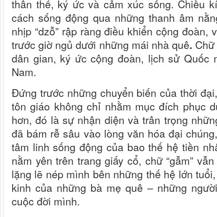
thân thể, ký ức và cảm xúc sống. Chiều k
cách sống động qua những thanh âm nằng
nhịp “dzỗ” rập ràng điều khiển cộng đoàn, 
trước giờ ngủ dưới những mái nhà quê
.
Chữ “
dân gian, ký ức cộng đoàn, lịch sử Quốc 
Nam.
Đứng trước những chuyển biến của thời đại, 
tôn giáo không chỉ nhằm mục đích phục dự
hơn, đó là sự nhận diện và trân trọng nhữn
đã bám rễ sâu vào lòng văn hóa đại chúng, 
tâm linh sống động của bao thế hệ tiền nhâ
nằm yên trên trang giấy cổ, chữ “gẫm” vẫn 
lặng lẽ nép mình bên những thế hệ lớn tuổi, 
kinh của những bà mẹ quê – những người
cuộc đời mình.