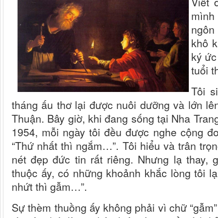
Viết 
mình 
ngôn 
khô k
ký ức
tuổi 
Tôi 
tháng ấu thơ lại được nuôi dưỡng và lớn lê
Thuận. Bây giờ, khi đang sống tại Nha Tran
1954, mỗi ngày tôi đều được nghe cộng đo
“Thứ nhất thì ngắm…”. Tôi hiểu và trân trọ
nét đẹp đức tin rất riêng. Nhưng lạ thay, 
thuộc ấy, có những khoảnh khắc lòng tôi lại
nhứt thì gẫm…”.
Sự thèm thuồng ấy không phải vì chữ “gẫm