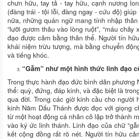
chưn hữu, tay tả - tay hữu, cạnh nương lon
(đàng trái - tội lỗi, đàng ngay - cứu độ) gi
nữa, những quán ngữ mang tính nhập thân
“lưỡi gươm thâu vào lòng ruột”, “máu chảy 
đạo được cảm bằng thân thể. Người tín h
khái niệm trừu tượng, mà bằng chuyển động
và tiếng khóc.
“Gẫm” như một hình thức linh đạo 
Trong thực hành đạo đức bình dân phương Na
thể: quỳ, đứng, đáp kinh, và đặc biệt là tro
qua đời. Trong các giờ kinh cầu cho người 
kinh Năm Dấu Thánh được đọc với giọng ch
từ một hoạt động cá nhân cô lập trở thành 
vào ký ức linh thánh. Linh đạo của chữ “g
kết cộng đồng rất rõ nét. Người tín hữu 