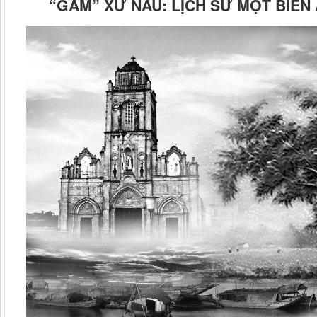
“GẪM” XỨ NẪU: LỊCH SỬ MỘT BI