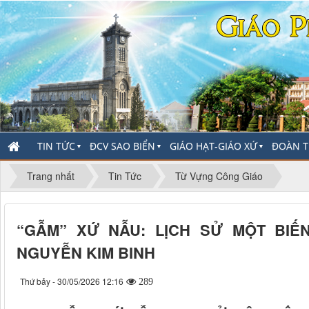
TIN TỨC
ĐCV SAO BIỂN
GIÁO HẠT-GIÁO XỨ
ĐOÀN T
▼
▼
▼
Trang nhất
Tin Tức
Từ Vựng Công Giáo
“GẪM” XỨ NẪU: LỊCH SỬ MỘT BIẾ
NGUYỄN KIM BINH
Thứ bảy - 30/05/2026 12:16
289