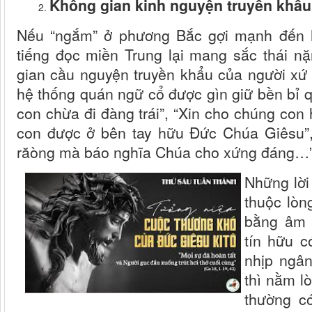
Không gian kinh nguyện truyền khẩ
Nếu “ngắm” ở phương Bắc gợi mạnh đến h
tiếng đọc miền Trung lại mang sắc thái n
gian cầu nguyện truyền khẩu của người xứ
hệ thống quán ngữ cổ được gìn giữ bền bỉ 
con chừa đi đàng trái”, “Xin cho chúng con 
con được ở bên tay hữu Đức Chúa Giêsu”,
răòng mà báo nghĩa Chúa cho xứng đáng…”
Những lời
thuộc lòn
bằng âm 
tín hữu c
nhịp ngân
thì nằm l
thường có