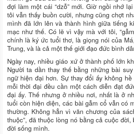
đợi làm một cái “dzỗ” mới. Giờ ngồi nhớ lạ
tôi vẫn thấy buồn cười, nhưng cũng chợt nhậ
mình đã lớn lên và thành hình giữa tiếng 
mạc như thế. Có lẽ vì vậy mà với tôi, “gẫm
chính là ký ức tuổi thơ, là giọng nói của M
Trung, và là cả một thế giới đạo đức bình d
Ngày nay, nhiều giáo xứ ở thành phố lớn k
Người ta dần thay thế bằng những bài suy
ngữ hiện đại hơn. Sự thay đổi ấy không hề s
mỗi thời đại đều cần một cách diễn đạt đức
đại ấy. Thế nhưng ở nhiều nơi, nhất là ở 
tuổi còn hiện diện, các bài gẫm cổ vẫn có 
thường. Không hẳn vì văn chương của sác
thuộc”, đã thuộc lòng nó bằng cả cuộc đời,
đời sống mình.