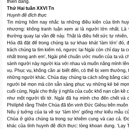
thiên đàng.
Thứ Hai tuần XXVI Tn
Huynh đệ đích thực
Tin mừng hôm nay nhắc ta những điều kiện của tình huyn
nhượng: không tranh luận xem ai là người lớn nhất. Là 
thường quay lại vần đề này. Thật là điều hết sức tự nhiên
Hóa đã đặt để trong chúng ta sự khao khát ‘làm lớn’ đó, 
trách chúng ta tìm kiếm nó, ngược lại Ngài còn chỉ dạy ta 
nhất trong anh em’, Ngài phê chuẩn ước muốn của ta và chỉ 
sánh người này người kia với nhau và muốn nâng mình lên 
vụ. Phục vụ, không cần ai biết đến, có thể bị xem thường,
những người khác. Chúa dạy chúng ta cách sống bằng cách
người bé mọn mà còn sẵn sàng phục vụ những kẻ bé mọn 
cuối cùng, Ngài cho thấy ý nghĩa của cuộc khổ nạn cận kề 
như một người tôi tớ. Ngài đã hạ mình cho đến chết và ch
Philíphê rằng Thiên Chúa đã tôn vinh Đức Giêsu trên muôn 
Nếu ý tuởng của ta về sự ‘làm lớn’ giống như kiểu mẫu c
Chúa ở giữa chúng ta trong sự khiêm cung và cao cả. Đoạ
khác của tình huynh đệ đích thực: lòng khoan dung. ‘Lạy