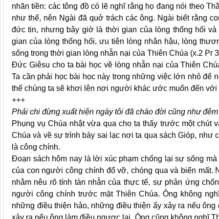
nhãn tiền: các tông đồ có lẽ nghĩ rằng họ đang nói theo 
như thế, nên Ngài đã quở trách các ông. Ngài biết rằng c
đức tin, nhưng bây giờ là thời gian của lòng thống hối và
gian của lòng thống hối, ưu tiên lòng nhân hậu, lòng thư
sống trong thời gian lòng nhẫn nại của Thiên Chúa (x.2 Pr 3,
Đức Giêsu cho ta bài học về lòng nhẫn nại của Thiên Chúa
Ta cần phải học bài học này trong những việc lớn nhỏ để 
thế chúng ta sẽ khơi lên nơi người khác ước muốn đến với t
+++
Phải chi đừng xuất hiện ngày tôi đã chào đời cũng như đêm
Phụng vụ Chúa nhật vừa qua cho ta thấy trước một chút v
Chúa và về sự trình bày sai lạc nơi ta qua sách Gióp, như c
là công chính.
Đoạn sách hôm nay là lời xúc phạm chống lại sự sống mà s
của con người công chính đổ vỡ, chóng qua và biến mất. N
nhằm nêu rõ tính tàn nhẫn của thực tế, sự phản ứng chống
người công chính trước mặt Thiên Chúa. Ông không ngh
những điều thiện hảo, những điều thiện ấy xảy ra nếu ôn
xảy ra nếu ông làm điều ngược lại. Ông cũng không nghĩ T