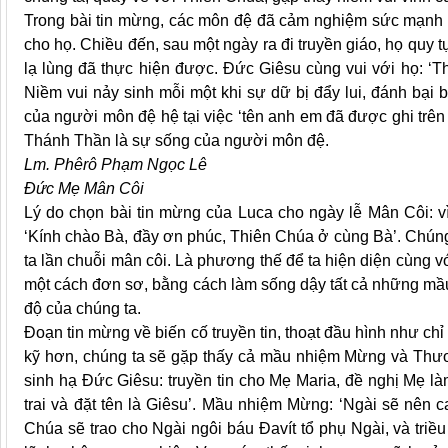
Trong bài tin mừng, các môn đệ đã cảm nghiệm sức mạnh 
cho họ. Chiều đến, sau một ngày ra đi truyền giáo, họ quy t
lạ lùng đã thực hiện được. Đức Giêsu cùng vui với họ: ‘Th
Niềm vui nảy sinh mỗi một khi sự dữ bị đẩy lui, đánh bại 
của người môn đệ hệ tại việc ‘tên anh em đã được ghi trên
Thánh Thần là sự sống của người môn đệ.
Lm. Phêrô Phạm Ngọc Lê
Đức Mẹ Mân Côi
Lý do chọn bài tin mừng của Luca cho ngày lễ Mân Côi: v
‘Kính chào Bà, đầy ơn phúc, Thiên Chúa ở cùng Bà’. Chúng t
ta lần chuỗi mân côi. Là phương thế để ta hiện diện cùng 
một cách đơn sơ, bằng cách làm sống dậy tất cả những m
độ của chúng ta.
Đoạn tin mừng về biến cố truyền tin, thoạt đầu hình như ch
kỹ hơn, chúng ta sẽ gặp thấy cả mầu nhiệm Mừng và Thươn
sinh hạ Đức Giêsu: truyền tin cho Mẹ Maria, đề nghị Mẹ l
trai và đặt tên là Giêsu’. Mầu nhiệm Mừng: ‘Ngài sẽ nên 
Chúa sẽ trao cho Ngài ngôi báu Đavít tổ phụ Ngài, và triều