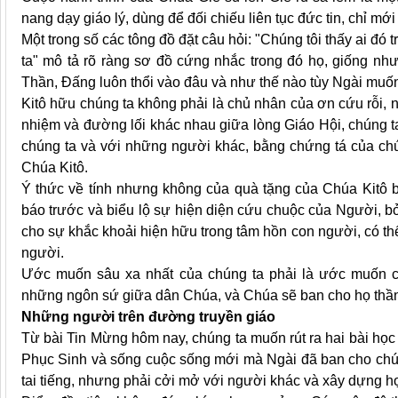
nang dạy giáo lý, dùng để đối chiếu liên tục đức tin, chỉ m
Một trong số các tông đồ đặt câu hỏi: "Chúng tôi thấy ai đó
ta" mô tả rõ ràng sơ đồ cứng nhắc trong đó họ, giống n
Thần, Đấng luôn thổi vào đâu và như thế nào tùy Ngài muố
Kitô hữu chúng ta không phải là chủ nhân của ơn cứu rỗi,
nhiệm và đường lối khác nhau giữa lòng Giáo Hội, chúng ta 
chúng ta và với những người khác, bằng chứng tá của chún
Chúa Kitô.
Ý thức về tính nhưng không của quà tặng của Chúa Kitô bu
báo trước và biểu lộ sự hiện diện cứu chuộc của Người, bởi
cho sự khắc khoải hiện hữu trong tâm hồn con người, có t
người.
Ước muốn sâu xa nhất của chúng ta phải là ước muốn của
những ngôn sứ giữa dân Chúa, và Chúa sẽ ban cho họ thần
Những người trên đường truyền giáo
Từ bài Tin Mừng hôm nay, chúng ta muốn rút ra hai bài họ
Phục Sinh và sống cuộc sống mới mà Ngài đã ban cho chúng
tai tiếng, nhưng phải cởi mở với người khác và xây dựng h