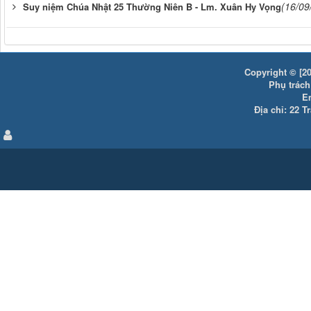
(16/09
Suy niệm Chúa Nhật 25 Thường Niên B - Lm. Xuân Hy Vọng
Copyright © [20
Phụ trách:
E
Địa chỉ: 22 