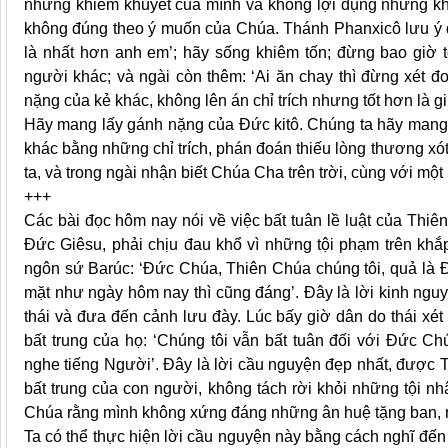
những khiếm khuyết của mình và không lợi dụng những khi
không đúng theo ý muốn của Chúa. Thánh Phanxicô lưu ý đi
là nhất hơn anh em’; hãy sống khiêm tốn; đừng bao giờ 
người khác; và ngài còn thêm: ‘Ai ăn chay thì đừng xét đ
nặng của kẻ khác, không lên án chỉ trích nhưng tốt hơn là g
Hãy mang lấy gánh nặng của Đức kitô. Chúng ta hãy mang
khác bằng những chỉ trích, phán đoán thiếu lòng thương xót
ta, và trong ngài nhận biết Chúa Cha trên trời, cùng với mộ
+++
Các bài đọc hôm nay nói về việc bất tuân lề luật của Thiên
Đức Giêsu, phải chịu đau khổ vì những tội phạm trên khắp
ngôn sứ Barúc: ‘Đức Chúa, Thiên Chúa chúng tôi, quả là Đ
mặt như ngày hôm nay thì cũng đáng’. Đây là lời kinh nguy
thái và đưa đến cảnh lưu đày. Lúc bấy giờ dân do thái xé
bất trung của họ: ‘Chúng tôi vẫn bất tuân đối với Đức C
nghe tiếng Người’. Đây là lời cầu nguyện đẹp nhất, được
bất trung của con người, không tách rời khỏi những tội n
Chúa rằng mình không xứng đáng những ân huệ tặng ban, 
Ta có thể thực hiện lời cầu nguyện này bằng cách nghĩ đến 