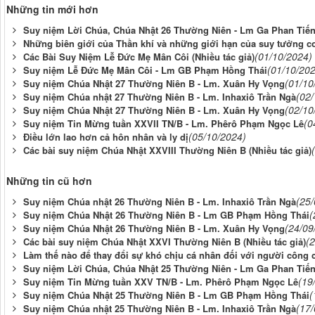
Những tin mới hơn
Suy niệm Lời Chúa, Chúa Nhật 26 Thường Niên - Lm Ga Phan Tiế
Những biên giới của Thần khí và những giới hạn của suy tưởng c
(01/10/2024)
Các Bài Suy Niệm Lễ Đức Mẹ Mân Côi (Nhiều tác giả)
(01/10/20
Suy niệm Lễ Đức Mẹ Mân Côi - Lm GB Phạm Hồng Thái
(01/10
Suy niệm Chúa Nhật 27 Thường Niên B - Lm. Xuân Hy Vọng
(02
Suy niệm Chúa nhật 27 Thường Niên B - Lm. Inhaxiô Trần Ngà
(02/10
Suy niệm Chúa Nhật 27 Thường Niên B - Lm. Xuân Hy Vọng
(0
Suy niệm Tin Mừng tuần XXVII TN/B - Lm. Phêrô Phạm Ngọc Lê
(05/10/2024)
Điều lớn lao hơn cả hôn nhân và ly dị
Các bài suy niệm Chúa Nhật XXVIII Thường Niên B (Nhiều tác giả)
Những tin cũ hơn
(25
Suy niệm Chúa nhật 26 Thường Niên B - Lm. Inhaxiô Trần Ngà
(
Suy niệm Chúa Nhật 26 Thường Niên B - Lm GB Phạm Hồng Thái
(24/09
Suy niệm Chúa Nhật 26 Thường Niên B - Lm. Xuân Hy Vọng
(
Các bài suy niệm Chúa Nhật XXVI Thường Niên B (Nhiều tác giả)
Làm thế nào để thay đổi sự khó chịu cá nhân đối với người công
Suy niệm Lời Chúa, Chúa Nhật 25 Thường Niên - Lm Ga Phan Tiế
(19
Suy niệm Tin Mừng tuần XXV TN/B - Lm. Phêrô Phạm Ngọc Lê
(
Suy niệm Chúa Nhật 25 Thường Niên B - Lm GB Phạm Hồng Thái
(17
Suy niệm Chúa nhật 25 Thường Niên B - Lm. Inhaxiô Trần Ngà