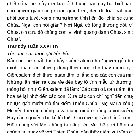
ghét nổ ra nơi này nơi kia cách hung bạo gây hại biết bao
cho người giàu càng muốn giàu hơn, đến đủ loại bất luân
phải trong tuyệt vọng nhưng trong tình liên đới chia sẻ cùn
Chúa, Ngài còn nổi giận? Nơi Ngài có lòng thương xót, v
Chúa, ơn cứu độ chúng con, vì vinh quang danh Chúa, xin c
Chúa’.
Thứ bảy Tuần XXVI Tn
Tên anh em được ghi trên trời
Bài đọc thứ nhất, trình bày Giêrusalem như ‘người góa bụ
mình phạm tội’ nhưng đồng thời cũng cho thấy niềm hy 
Giêrusalem đích thực, quan tâm lo lắng cho các con của mìn
Những lần hiện ra của Mẹ đều bày tỏ tình mẫu tử thương x
thống hối như Giêrusalem đã làm: ‘Các con ơi, can đảm lê
họa sẽ lại nhớ đến các con. Xưa các con chỉ nghĩ đến chuyệ
nỗ lực gấp mười mà tìm kiếm Thiên Chúa’. Mẹ Maria kêu gọi
Mẹ yêu thương chúng ta và mong muốn chúng ta vui sướng
Hãy cầu nguyện cho kẻ tội lỗi!’. Con đường sám hối là con 
Hiệp cùng với Mẹ, chúng ta dâng lên Mẹ thế giới hôm nay
chúng ta, quay về với Thiên Chúa, gặp thấy niềm vui vĩnh c