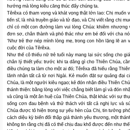
hướng mà lòng kiêu căng thúc đẩy chúng ta.
Têrêxa có tham vọng và khát vọng thật lớn lao: Chị muốn v
tiến sĩ, là nhà truyền giáo và tử đạo, và Chị viết rằng chị 
chỉ có một con đường làm vui lòng Chúa: khiêm nhượng 
đơn sơ, chân thành và phó thác như em bé đối với cha nó. 
‘Như trẻ thơ nép mình lòng mẹ, trong con hồn lặng lẽ an
cuộc đời của Têrêxa.
Như thế cô thiếu nữ trẻ tuổi này mang lại sức sống cho gi
chân lý thiết yếu: trước khi ta dâng gì cho Thiên Chúa, c
điều chúng ta làm cho một ai đó; Têrêxa đã hiểu rằng Thiê
lãnh nhận tất cả từ nơi Ngài. Kẻ muốn đặt sự quảng đại c
Chúa, là một người kiêu ngạo; kẻ đón nhận điều Thiên Chúa
thánh thiện: bằng lòng với việc chẳng biết làm gì và đón nhậ
và cũng là một ân huệ của Thiên Chúa, thật khác với sự th
sống cơn đau bệnh và thử thách với tất cả nghị lực và 
Chúa được tỏ hiện trong sự yếu hèn của Chị, tin tưởng phó
cách diệu kỳ biến đổi thập giá thành yêu thương, một thánh
không tin rằng chị đã có thể chịu đau khổ được đến như thế