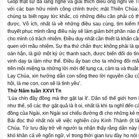
Gióp thật sự đã lắng nghe và giải thích điều ông nghĩ về
với các bạn hữu mình công chính trước mặt Thiên Chúa: 
chúng ta biết ngay tức khắc, có những điều cần phải có t
được. Vô ích, nhất là về những điều sau cùng, tìm kiếm 
thuyết phục mình rằng điều này sẽ làm giảm bớt phần nào đa
cho mình có trách nhiệm. Điều duy nhất cần thiết là khẩn cầ
quen với mầu nhiệm. Sự tha thứ chân thực không phải là q
oán hận, là giữ một ký ức thanh sạch, được biến đổi do tì
vịnh dạy ta làm như thế. Điều ấy ban cho ta những đôi mắt
trên môi miệng ta những lời mới để tụng ca, cảm tạ và thuậ
Lạy Chúa, xin hướng dẫn con sống theo lời nguyện cầu củ
hội, là mẹ con, con sẽ là tình yêu’.
Thứ Năm tuần XXVI Tn
‘Lúa chín đầy đồng mà thợ gặt lại ít’. Dân số thế giới h
như thế, số các thợ gặt quả là ít oi, nhất là khi ta nghĩ đến
đồng của Ngài, xin Ngài soi chiếu đường đi cho những kẻ 
Bài đọc thứ nhất nói về việc nghiên cứu Kinh Thánh (ít là
Chúa. Từ lưu đày trở về người ta nhận thấy rằng dân này 
khó khăn cả về ngôn ngữ, vì trong thời gian lưu đày họ nói t