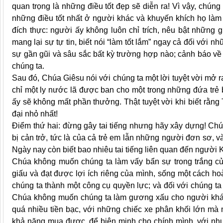
quan trọng là những điều tốt đẹp sẽ diễn ra! Vì vậy, chún
những điều tốt nhất ở người khác và khuyến khích họ làm 
đích thực: người ấy không luôn chỉ trích, nêu bật những g
mang lại sự tự tin, biết nói “làm tốt lắm” ngay cả đối với
sự gần gũi và sâu sắc bất kỳ trường hợp nào; cảnh báo về 
chúng ta.
Sau đó, Chúa Giêsu nói với chúng ta một lời tuyệt vời mở 
chỉ một ly nước lã được ban cho một trong những đứa trẻ 
ấy sẽ không mất phần thưởng. Thật tuyệt vời khi biết rằ
đại nhỏ nhất!
Điểm thứ hai: đừng gây tai tiếng nhưng hãy xây dựng! Ch
bị cản trở, tức là của cả trẻ em lẫn những người đơn sơ, và
Ngày nay còn biết bao nhiêu tai tiếng liên quan đến người 
Chúa không muốn chúng ta làm vấy bẩn sự trong trắng của
giấu và đạt được lợi ích riêng của mình, sống một cách ho
chúng ta thành một công cụ quyền lực; và đối với chúng ta
Chúa không muốn chúng ta làm gương xấu cho người khác 
quá nhiều tiền bạc, với những chiếc xe phân khối lớn mà 
khả năng mua được, để biện minh cho chính mình. với nhu