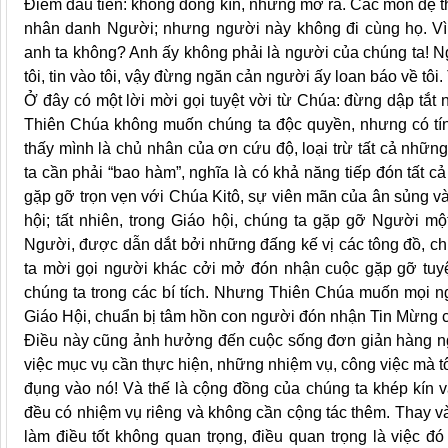
Điểm đầu tiên: không đóng kín, nhưng mở ra. Các môn đệ t
nhân danh Người; nhưng người này không đi cùng họ. Vì 
anh ta không? Anh ấy không phải là người của chúng ta! N
tôi, tin vào tôi, vậy đừng ngăn cản người ấy loan báo về tô
Ở đây có một lời mời gọi tuyệt vời từ Chúa: đừng dập tắt
Thiên Chúa không muốn chúng ta độc quyền, nhưng có tí
thấy mình là chủ nhân của ơn cứu độ, loại trừ tất cả nhữn
ta cần phải “bao hàm”, nghĩa là có khả năng tiếp đón tất 
gặp gỡ trọn vẹn với Chúa Kitô, sự viên mãn của ân sủng v
hội; tất nhiên, trong Giáo hội, chúng ta gặp gỡ Người mộ
Người, được dẫn dắt bởi những đấng kế vị các tông đồ, ch
ta mời gọi người khác cởi mở đón nhận cuộc gặp gỡ tuyệt
chúng ta trong các bí tích. Nhưng Thiên Chúa muốn mọi 
Giáo Hội, chuẩn bị tâm hồn con người đón nhận Tin Mừng 
Điều này cũng ảnh hưởng đến cuộc sống đơn giản hàng ngà
việc mục vụ cần thực hiện, những nhiệm vụ, công việc mà t
đụng vào nó! Và thế là cộng đồng của chúng ta khép kín v
đều có nhiệm vụ riêng và không cần cộng tác thêm. Thay v
làm điều tốt không quan trọng, điều quan trọng là việc 