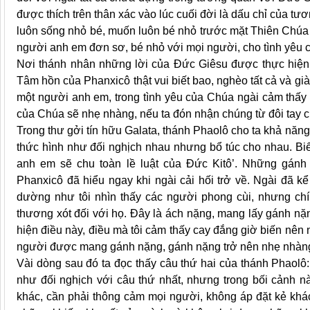
được thích trên thân xác vào lúc cuối đời là dấu chỉ của tư
luôn sống nhỏ bé, muốn luôn bé nhỏ trước mặt Thiên Chúa 
người anh em đơn sơ, bé nhỏ với mọi người, cho tình yêu 
Nơi thánh nhân những lời của Đức Giêsu được thực hiện: ‘
Tâm hồn của Phanxicô thật vui biết bao, nghèo tất cả và già
một người anh em, trong tình yêu của Chúa ngài cảm thấy 
của Chúa sẽ nhẹ nhàng, nếu ta đón nhận chúng từ đôi tay 
Trong thư gởi tín hữu Galata, thánh Phaolô cho ta khả năng
thức hình như đối nghịch nhau nhưng bổ túc cho nhau. Bi
anh em sẽ chu toàn lề luật của Đức Kitô’. Những gán
Phanxicô đã hiểu ngay khi ngài cải hối trở về. Ngài đã kể 
dường như tôi nhìn thấy các người phong cùi, nhưng chí
thương xót đối với họ. Đây là ách nặng, mang lấy gánh nặn
hiện điều này, điều mà tôi cảm thấy cay đắng giờ biến nên n
người được mang gánh nặng, gánh nặng trở nên nhẹ nhàn
Vài dòng sau đó ta đọc thấy câu thứ hai của thánh Phaolô
như đối nghịch với câu thứ nhất, nhưng trong bối cảnh này
khác, cần phải thông cảm mọi người, không áp đặt kẻ khác