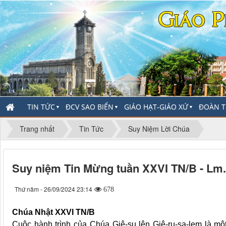
TIN TỨC
ĐCV SAO BIỂN
GIÁO HẠT-GIÁO XỨ
ĐOÀN T
▼
▼
▼
Trang nhất
Tin Tức
Suy Niệm Lời Chúa
Suy niệm Tin Mừng tuần XXVI TN/B - Lm
Thứ năm - 26/09/2024 23:14
678
Chúa Nhật XXVI TN/B
Cuộc hành trình của Chúa Giê-su lên Giê-ru-sa-lem là m