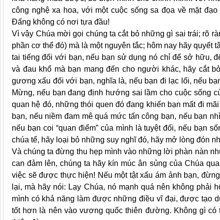
công nghệ xa hoa, với một cuộc sống sa đọa về mặt đạo 
Đấng không có nơi tựa đầu!
Vì vậy Chúa mời gọi chúng ta cắt bỏ những gì sai trái; rõ rà
phần cơ thể đó) mà là một nguyên tắc; hôm nay hãy quyết tâ
tai tiếng đối với bạn, nếu bạn sử dụng nó chỉ để sở hữu, 
và đau khổ mà bạn mang đến cho người khác, hãy cắt bỏ
gương xấu đối với bạn, nghĩa là, nếu bạn đi lạc lối, nếu b
Mừng, nếu bạn đang định hướng sai lầm cho cuộc sống củ
quan hệ đó, những thói quen đó đang khiến bạn mất đi mãi m
bạn, nếu niềm đam mê quá mức tấn công bạn, nếu bạn nhìn
nếu bạn coi “quan điểm” của mình là tuyệt đối, nếu bạn sống
chúa tể, hãy loại bỏ những suy nghĩ đó, hãy mở lòng đón nh
Và chúng ta đừng thu hẹp mình vào những lời phàn nàn như
can đảm lên, chúng ta hãy kín múc ân sủng của Chúa qua 
việc sẽ được thực hiện! Nếu một tật xấu ám ảnh bạn, đừng
lại, mà hãy nói: Lạy Chúa, nó mạnh quá nên không phải h
mình có khả năng làm được những điều vĩ đại, được tạo d
tốt hơn là nên vào vương quốc thiên đường. Không gì có 