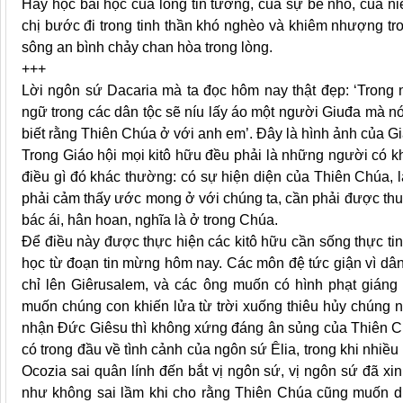
Hãy học bài học của lòng tin tưởng, của sự bé nhỏ, của ni
chị bước đi trong tinh thần khó nghèo và khiêm nhượng tr
sông an bình chảy chan hòa trong lòng.
+++
Lời ngôn sứ Dacaria mà ta đọc hôm nay thật đẹp: ‘Trong
ngữ trong các dân tộc sẽ níu lấy áo một người Giuđa mà nó
biết rằng Thiên Chúa ở với anh em’. Đây là hình ảnh của Gi
Trong Giáo hội mọi kitô hữu đều phải là những người có k
điều gì đó khác thường: có sự hiện diện của Thiên Chúa, l
phải cảm thấy ước mong ở với chúng ta, cần phải được thu 
bác ái, hân hoan, nghĩa là ở trong Chúa.
Để điều này được thực hiện các kitô hữu cần sống thực ti
học từ đoạn tin mừng hôm nay. Các môn đệ tức giận vì dân
chỉ lên Giêrusalem, và các ông muốn có hình phạt giáng
muốn chúng con khiến lửa từ trời xuống thiêu hủy chúng 
nhận Đức Giêsu thì không xứng đáng ân sủng của Thiên Chú
có trong đầu về tình cảnh của ngôn sứ Êlia, trong khi nhiều 
Ocozia sai quân lính đến bắt vị ngôn sứ, vị ngôn sứ đã xin
như không sai lầm khi cho rằng Thiên Chúa cũng muốn d