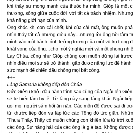
khi thấy sự mong manh của thuộc hạ mình. Gióp là một 
thương, sống giữa cuộc đời với tất cả trách nhiệm. Nhưn
khả năng giới hạn của mình.
Ông khóc khi con cái chết, khi của cải mất, ông muốn ph
nhìn thấy tất cả những điều này…nhưng rồi ông hồi tâm 
mình vào một hành trình tưởng tượng của một vũ trụ trong 
khát vọng của ông…cho một ý nghĩa mới và một phong nhiê
Lạy Chúa, cũng như Gióp chúng con muốn dừng lại trước m
nhìn điều mọi sự sẽ trở thành, gặp được năng lực để hành 
sức mạnh để chiến đấu chống mọi bất công.
+++
Làng Samaria không tiếp đón Chúa
Đức Giêsu khởi đầu hành trình sau cùng của Ngài lên Giêr
sẽ tự hiến làm hy lễ. Từ làng này sang làng khác Ngài ti
gọi mọi người sám hối ăn năn. Các môn đệ được sai đi trư
từ khước tiếp đón và lập tức các Tông đồ tức giận. Những 
‘Thưa Thầy, Thầy có muốn chúng con khiến lửa từ trời x
các ông. Sự hăng hái của các ông là giả tạo. Không được c