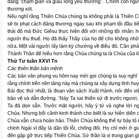
đấng ‘chậm giận và giàu lòng yêu thương’. Chính con ngườ
thương xót.
Nếu nghĩ rằng Thiên Chúa chúng ta không phải là Thiên Chú
sẽ bị phạt cách đáng thương ngay sau khi phạm tội đầu t
thái độ mà Đức Giêsu thực hiện đối với những tội nhân: h
người thu thuế. Họ đã thấy Thầy của họ để cho không nh
nữa. Một vài người lấy làm kỳ chướng về điều đó. Cần phải n
Thánh Thần để hiểu hơn rằng Chúa chúng ta là Chúa của lò
Thứ Tư tuần XXVI Tn
Các thiên thần bản mệnh
Các bản văn phụng vụ hôm nay mời gọi chúng ta suy nghĩ v
rằng chính trên nền tảng này mà chúng ta xây dựng tình huy
Bài đọc thứ nhất, là đoạn văn sách Xuất Hành, nói đến v
bảo vệ và dẫn đường. ‘Này Ta sai thiên sứ đi trước ngươi
Ta đã dọn sẵn. Trước mặt người, hãy ý tứ và nghe lời ng
Chúa. Nhưng bối cảnh kinh thánh cho biết là sự hiện diện 
Chúa vẫn chưa hoàn hảo. Thiên Chúa không thể tự bày tỏ mì
chính Ngài vì đây là dân tội lỗi, chống đối. Họ chỉ mới ở 
đến gặp gỡ trực tiếp Thiên Chúa. Sứ thần là vị trung gian g