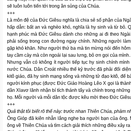
sẽ luôn luôn tiến tới trong ân sủng của Chúa.
+++
Là môn đệ của Đức Giêsu nghĩa là chia sẻ số phận của Ngà
hấp dẫn: bất an và nghèo khó, nghĩa là hy sinh và từ bỏ. Q
hạnh phúc mà Đức Giêsu dành cho những ai đi theo Ngài.
phải sống trong con đường ngay chính. Những người làm
gặp khó khăn. Như người thứ ba mà tin mừng nói đến hôm n
tay cầm cày mà còn ngoái lại sau lưng, bỏ ơn gọi của mìn
Nhưng vẫn có không ít người tiếp tục hy sinh chính mình
nước Chúa. Dân Croát nhiều thế kỷ trước đã phải đối diện
kitô giáo, đã hy sinh mạng sống và những tử đạo kitô, để b
người kính phục (được Đức Giáo Hoàng Lêo X gọi là thành l
dân Xlavơ lãnh nhận bí tích thánh tẩy và chính trong những
họ. Mỗi người và mỗi dân tộc được kêu mời theo Đức Giêsu
+++
Quả thật tôi biết rõ thế này: trước nhan Thiên Chúa, phàm 
Ông Gióp đã kiên nhẫn lắng nghe ba người bạn của ông. 
ông về Thiên Chúa và tìm cách giải thích những điều xảy ra