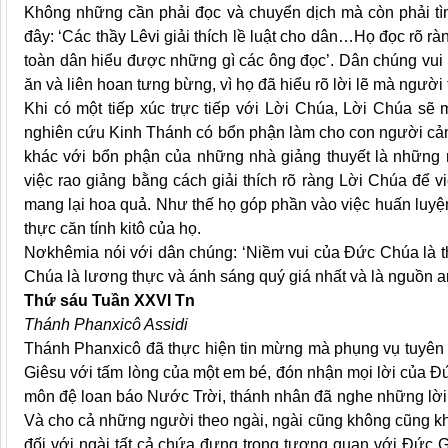
Không những cần phải đọc và chuyển dịch mà còn phải tìm
đây: ‘Các thầy Lêvi giải thích lề luật cho dân…Họ đọc rõ r
toàn dân hiểu được những gì các ông đọc’. Dân chúng vui 
ăn và liên hoan tưng bừng, vì họ đã hiểu rõ lời lẽ mà người 
Khi có một tiếp xúc trực tiếp với Lời Chúa, Lời Chúa sẽ
nghiên cứu Kinh Thánh có bổn phận làm cho con người cảm
khác với bổn phận của những nhà giảng thuyết là những n
việc rao giảng bằng cách giải thích rõ ràng Lời Chúa để v
mang lại hoa quả. Như thế họ góp phần vào việc huấn luyện
thực căn tính kitô của họ.
Nơkhêmia nói với dân chúng: ‘Niềm vui của Đức Chúa là th
Chúa là lương thực và ánh sáng quý giá nhất và là nguồn an 
Thứ sáu Tuần XXVI Tn
Thánh Phanxicô Assidi
Thánh Phanxicô đã thực hiện tin mừng mà phụng vụ tuyên 
Giêsu với tấm lòng của một em bé, đón nhận mọi lời của 
môn đệ loan báo Nước Trời, thánh nhân đã nghe những lời 
Và cho cả những người theo ngài, ngài cũng không cũng kh
đối với ngài tất cả chứa đựng trong tương quan với Đức Gi