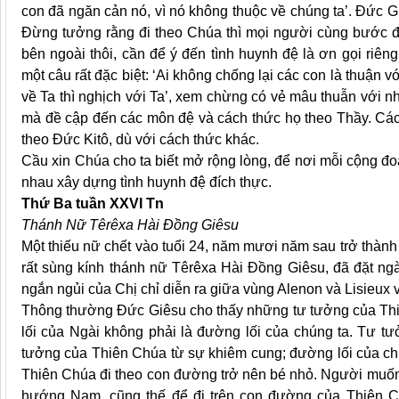
con đã ngăn cản nó, vì nó không thuộc về chúng ta’. Đức 
Đừng tưởng rằng đi theo Chúa thì mọi người cùng bước đi
bên ngoài thôi, cần để ý đến tình huynh đệ là ơn gọi riên
một câu rất đặc biệt: ‘Ai không chống lại các con là thuận v
về Ta thì nghịch với Ta’, xem chừng có vẻ mâu thuẫn với n
mà đề cập đến các môn đệ và cách thức họ theo Thầy. Các
theo Đức Kitô, dù với cách thức khác.
Cầu xin Chúa cho ta biết mở rộng lòng, để nơi mỗi cộng đo
nhau xây dựng tình huynh đệ đích thực.
Thứ Ba tuần XXVI Tn
Thánh Nữ Têrêxa Hài Đồng Giêsu
Một thiếu nữ chết vào tuổi 24, năm mươi năm sau trở thàn
rất sùng kính thánh nữ Têrêxa Hài Đồng Giêsu, đã đặt ng
ngắn ngủi của Chị chỉ diễn ra giữa vùng Alenon và Lisieux 
Thông thường Đức Giêsu cho thấy những tư tưởng của Thi
lối của Ngài không phải là đường lối của chúng ta. Tư tư
tưởng của Thiên Chúa từ sự khiêm cung; đường lối của chún
Thiên Chúa đi theo con đường trở nên bé nhỏ. Người muốn đ
hướng Nam, cũng thế để đi trên con đường của Thiên Ch