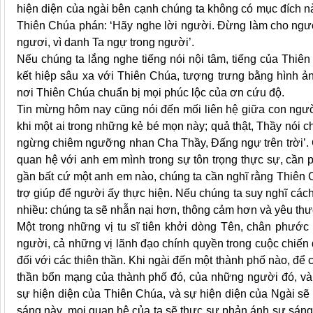
hiện diện của ngài bên cạnh chúng ta không có mục đích nà
Thiên Chúa phán: ‘Hãy nghe lời người. Đừng làm cho người
ngươi, vì danh Ta ngự trong người’.
Nếu chúng ta lắng nghe tiếng nói nội tâm, tiếng của Thi
kết hiệp sâu xa với Thiên Chúa, tượng trưng bằng hình ản
nơi Thiên Chúa chuẩn bị mọi phúc lộc của ơn cứu độ.
Tin mừng hôm nay cũng nói đến mối liên hệ giữa con ngườ
khi một ai trong những kẻ bé mọn này; quả thật, Thầy nói ch
ngừng chiêm ngưỡng nhan Cha Thầy, Đấng ngự trên trời’. 
quan hệ với anh em mình trong sự tôn trọng thực sự, cần 
gần bất cứ một anh em nào, chúng ta cần nghĩ rằng Thiên 
trợ giúp để người ấy thực hiện. Nếu chúng ta suy nghĩ cách
nhiều: chúng ta sẽ nhẫn nại hơn, thông cảm hơn và yêu th
Một trong những vị tu sĩ tiên khởi dòng Tên, chân phước
người, cả những vị lãnh đạo chính quyền trong cuộc chiến đấ
đối với các thiên thần. Khi ngài đến một thành phố nào, để c
thần bổn mạng của thành phố đó, của những người đó, và 
sự hiện diện của Thiên Chúa, và sự hiện diện của Ngài sẽ
sáng này, mọi quan hệ của ta sẽ thực sự phản ánh sự sáng