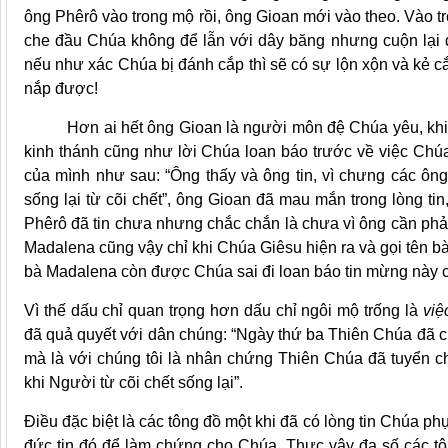
ông Phêrô vào trong mộ rồi, ông Gioan mới vào theo. Vào t
che đầu Chúa không để lẫn với dây băng nhưng cuộn lại đ
nếu như xác Chúa bị đánh cắp thì sẽ có sự lộn xộn và kẻ 
nắp được!
Hơn ai hết ông Gioan là người môn đệ Chúa yêu, khi đư
kinh thánh cũng như lời Chúa loan báo trước về việc Chúa s
của mình như sau: “Ông thấy và ông tin, vì chưng các ông
sống lại từ cõi chết”, ông Gioan đã mau mắn trong lòng ti
Phêrô đã tin chưa nhưng chắc chắn là chưa vì ông cần phả
Madalena cũng vậy chỉ khi Chúa Giêsu hiện ra và gọi tên bà
bà Madalena còn được Chúa sai đi loan báo tin mừng này c
Vì thế dấu chỉ quan trọng hơn dấu chỉ ngôi mộ trống là
việ
đã quả quyết với dân chúng: “Ngày thứ ba Thiên Chúa đã ch
mà là với chúng tôi là nhân chứng Thiên Chúa đã tuyển c
khi Người từ cõi chết sống lại”.
Điều đặc biệt là các tông đồ một khi đã có lòng tin Chúa ph
đức tin đó để làm chứng cho Chúa. Thực vậy đa số các t