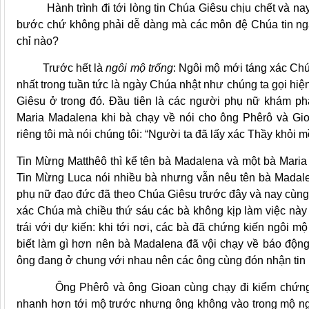
Hành trình đi tới lòng tin Chúa Giêsu chịu chết và nay 
bước chứ không phải dễ dàng mà các môn đệ Chúa tin ng
chỉ nào?
Trước hết là
ngôi mộ trống
: Ngôi mộ mới táng xác Ch
nhất trong tuần tức là ngày Chúa nhật như chúng ta gọi hiệ
Giêsu ở trong đó. Đầu tiên là các người phụ nữ khám phá
Maria Madalena khi bà chạy về nói cho ông Phêrô và Gio
riêng tôi mà nói chúng tôi: “Người ta đã lấy xác Thầy khỏi 
Tin Mừng Matthêô thì kể tên bà Madalena và một bà Mari
Tin Mừng Luca nói nhiều bà nhưng vẫn nêu tên bà Madal
phụ nữ đạo đức đã theo Chúa Giêsu trước đây và nay cùng
xác Chúa mà chiều thứ sáu các bà không kịp làm việc này
trái với dự kiến: khi tới nơi, các bà đã chứng kiến ngôi
biết làm gì hơn nên bà Madalena đã vội chạy về báo độn
ông đang ở chung với nhau nên các ông cùng đón nhận tin
Ông Phêrô và ông Gioan cùng chạy đi kiểm chứng xe
nhanh hơn tới mộ trước nhưng ông không vào trong mộ ngay