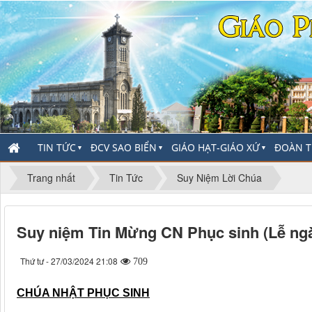
TIN TỨC
ĐCV SAO BIỂN
GIÁO HẠT-GIÁO XỨ
ĐOÀN T
▼
▼
▼
Trang nhất
Tin Tức
Suy Niệm Lời Chúa
Suy niệm Tin Mừng CN Phục sinh (Lễ ng
Thứ tư - 27/03/2024 21:08
709
CHÚA NHẬT PHỤC SINH