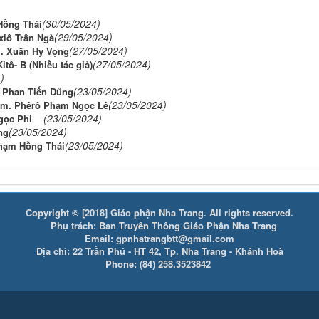
(30/05/2024)
Hồng Thái
(29/05/2024)
xiô Trần Ngà
(27/05/2024)
m. Xuân Hy Vọng
(27/05/2024)
ô- B (Nhiều tác giả)
)
(23/05/2024)
 Phan Tiến Dũng
(23/05/2024)
 Lm. Phêrô Phạm Ngọc Lê
(23/05/2024)
 Ngọc Phi
(23/05/2024)
ng
(23/05/2024)
hạm Hồng Thái
Copyright © [2018] Giáo phận Nha Trang. All rights reserved.
Phụ trách: Ban Truyền Thông Giáo Phận Nha Trang
Email: gpnhatrangbtt@gmail.com
Địa chỉ: 22 Trần Phú - HT 42, Tp. Nha Trang - Khánh Hoà
Phone: (84) 258.3523842