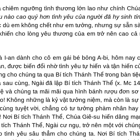
a
chi
êm ngưỡng tình thương lớn lao như chính Chú
u nào cao quý hơn tình yêu của người đã hy sinh t
ặc dù em không chết như em tưởng, nhưng sự sẵn s
ã khiến cho lòng yêu thương củ
a em tr
ở nên cao cả
à I-an dành cho cô em gái bé bỏng A-bi, hôm nay 
, được biến đổi nhờ tình yêu tự hiến và tận hiến 
ống cho chúng ta qua Bí tích Thánh Thể trong bàn ti
 sau cùng, Ngài đã lập Bí tích Thánh Thể (x. Mc 14
đệ và chúng ta mãi mãi qua hình bánh rượu đơn sơ
o! Không những là kỷ vật tưởng niệm, mà còn là sự l
 cùng tuyệt vời, chẳng có tư tưởng phàm nhân hay
c! Nơi Bí tích Thánh Thể, Chúa Giê-su hiến dâng m
 tích Thánh Thể, Ngài cư ngụ, trở nên một với chúng
ao tình yêu sâu thẳm cho chúng ta. Nơi Bí tích Th