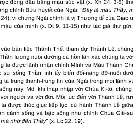
ợc đóng dấu bằng máu súc vật (x. Xh 24, 3-8) th
ằng chính Bửu huyết của Ngài: “
Đây là máu Thầy, 
 24), vì chưng Ngài chính là vị Thượng tế của Giao 
máu của mình (x. Dt 9, 11-15) như tác giả thư gửi
ự vào bàn tiệc Thánh Thể, tham dự Thánh Lễ, chún
 Thần lương nuôi dưỡng cả hồn lẫn xác chúng ta vớ
úng ta được lãnh nhận chính Mình và Máu Thánh Chú
c sự sống Thần linh ấy biến đổi-nâng đỡ-nuôi dư
g tá trung thành-trung tín của Ngài trong mọi lãnh 
sống này. Mỗi khi tháp nhập với Chúa Ki-tô, chúng
với người và với đời. Mỗi lúc đến với Thánh Lễ, r
a được thúc giục tiếp tục ‘cử hành’ Thánh Lễ giữa
hoàn cảnh sống và bậc sống như chính Chúa Giê-s
y mà nhớ đến Thầy
” (x. Lc 22, 19).