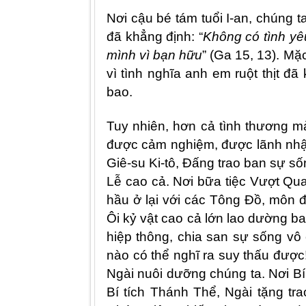
Nơ
i c
ậu b
é
tám tuổi I-an, chúng t
“
đã khẳng định:
Không có tình yê
mình vì bạn hữu
” (Ga 15, 13). M
vì tình nghĩa anh em ruột thịt đ
bao.
Tuy nhiên, hơn cả tình thương m
được cảm nghiệm, được lãnh nhận
Giê-su Ki-tô, Đấng trao ban sự s
Lễ cao cả. Nơi bữa tiệc Vượt Qua
hầu ở lại với các Tông Đồ, môn 
Ôi kỷ vật cao cả lớn lao dường ba
hiệp thông, chia san sự sống vô
nào có thể nghĩ ra suy thấu đượ
Ngài nuôi dưỡng chúng ta. Nơi Bí
Bí tích Thánh Thể, Ngài tặng tr