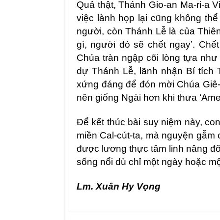
Quả thật, Thánh
Gio
-an Ma-ri-a
V
việc lành họp lạ
i c
ũng không th
ngườ
i, c
òn Thánh Lễ là của Thiên
gì, người đó sẽ chết ngay’. Chế
Chúa tràn ngậ
p
cõi lòng tựa như
dự Thánh Lễ, lãnh nhận Bí tích
xứng đáng để đón mời Chúa Giê-su 
nên giống Ngài hơn khi thưa ‘Amen
Để kết thúc bài suy niệm này, c
miền Cal-cút-ta, mà nguyện gẫm c
được lương thực tâm linh nâng đỡ
sống nổ
i dù
chỉ một ngày hoặc một
Lm. Xuân Hy Vọng