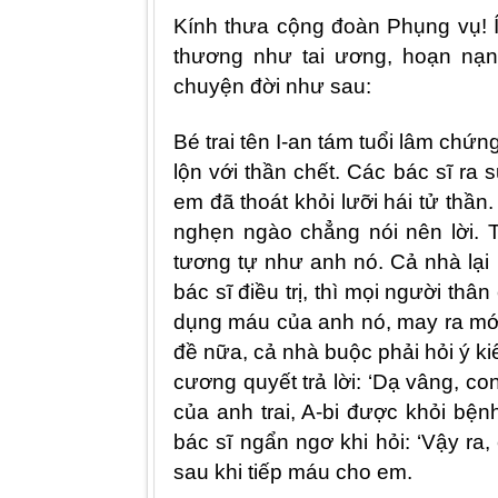
Kính thưa cộng đoàn Phụng vụ! Í
thương như tai ương, hoạn nạn
chuyện đời như sau:
B
é
trai tên I-an tám tuổi lâm chứ
l
ộn với thần chết. Các bác sĩ ra s
em đã thoát khỏi lưỡi hái tử thần
nghẹn ngào chẳng nói nên lời. 
tương tự như anh n
ó
. Cả nhà lại 
bác sĩ điều trị, thì mọi người th
dụng má
u c
ủa anh nó, may ra mớ
đề nữa, cả nhà buộc phải hỏi ý ki
cương quyết trả lờ
i:
‘Dạ vâng, co
của anh trai, A-bi được khỏi bện
bác sĩ ngẩn ngơ khi hỏ
i:
‘Vậy ra
sau khi tiế
p m
áu cho em.