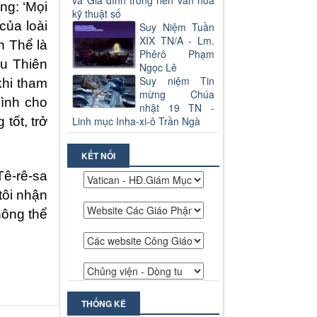
và Gia đình trong nền văn hoá
ng: ‘Mọi
kỹ thuật số
của loài
Suy Niệm Tuần
XIX TN/A - Lm.
h Thể là
Phêrô Phạm
êu Thiên
Ngọc Lê
Suy niệm Tin
khi tham
mừng Chúa
mình cho
nhật 19 TN -
tốt, trở
Linh mục Inha-xi-ô Trần Ngà
KẾT NỐI
Tê-rê-sa
tôi nhận
hông thể
THỐNG KÊ