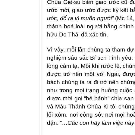
Chúa Giê-su biến giao ước cũ đư
ước mới, giao ước được ký kết b
ước, đổ ra vì muôn người”
(Mc 14,
thánh hoá loài người bằng chính 
hữu Do Thái đã xác tín.
Vì vậy, mỗi lần chúng ta tham d
nghiệm sâu sắc Bí tích Tình yêu,
lòng cảm tạ. Mỗi khi rước lễ, ch
được trở nên một với Ngài, đượ
bách chúng ta ra đi trở nên chứn
như trong mọi trạng huống cuộc 
được mời gọi “bẻ bánh” chia san 
và Máu Thánh Chúa Ki-tô, chúng t
lối xóm, nơi công sở, nơi mọi 
dặn: “…
Các con hãy làm việc nà