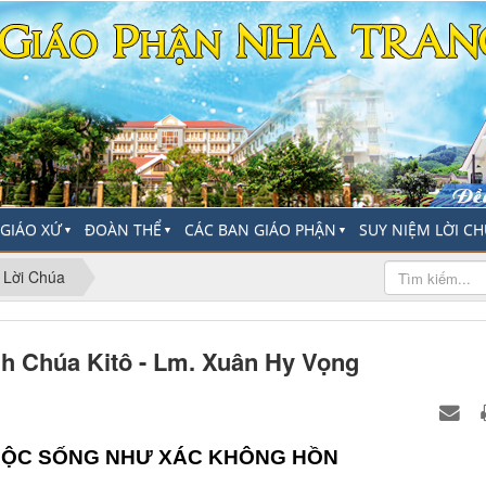
-GIÁO XỨ
ĐOÀN THỂ
CÁC BAN GIÁO PHẬN
SUY NIỆM LỜI C
▼
▼
▼
 Lời Chúa
h Chúa Kitô - Lm. Xuân Hy Vọng
UỘC SỐNG NHƯ XÁC KHÔNG HỒN