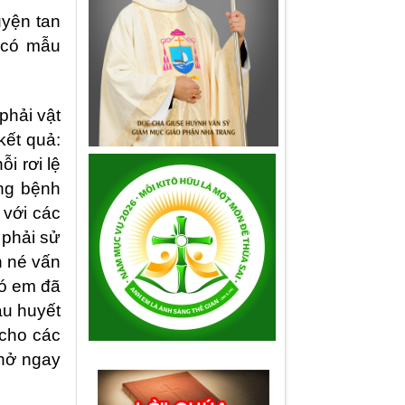
uyện tan
 có mẫu
phải vậ
t
kết quả:
i rơi lệ
ng bệnh
 với các
 phải sử
h n
é
vấn
đó em đã
áu huyết
 cho các
thở ngay