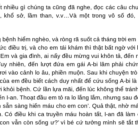
t nhiều gì chúng ta cũng đã nghe, đọc các câu ch
, khổ sở, lầm than, v.v…Và một trong vô số đó,
ng bệnh hiểm nghèo, và ròng rã suốt cả tháng trờ
i em
ức điều trị, và cho em tái khám thì thật bất ngờ với 
. Em và gia đình, ai nấy đều mừng vui khôn tả, đến nỗ
Tuy nhiên, đến lượt đứa
em g
ái A-bi lâm phả
i ch
ứ
rơi và
o c
ảnh lo âu, phiền muộn. Sau khi chuyện trò
ân của em đều biết cách duy nhất để cứu sống A-bi là
i khỏi bệ
nh.
Cứ lần lựa mãi, đến lúc không thể trán
ến I-an. Thoạt đầ
u em t
ỏ
ra lo l
ắng lắm, nhưng sau 
n sẵn sàng hiến máu cho em con’.
Qu
ả thật, nhờ m
h. Có điều khi ca truyền máu hoàn tất, I-an đã làm
, con vẫn còn sống ư
?
’ vì bé cứ tưởng mình sẽ tắt 