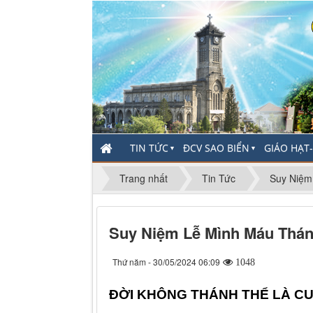
TIN TỨC
ĐCV SAO BIỂN
GIÁO HẠT
▼
▼
Trang nhất
Tin Tức
Suy Niệm
Suy Niệm Lễ Mình Máu Thán
Thứ năm - 30/05/2024 06:09
1048
ĐỜI KHÔNG THÁNH THỂ LÀ C