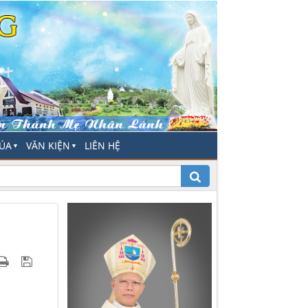
HÚA
VĂN KIỆN
LIÊN HỆ
▼
▼