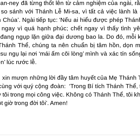
ia
n-ney đã từng thốt lên từ cảm nghiệm của ngài, rằ
ể
so s
ánh với Thánh Lễ Mi-sa, vì tất cả việc lành là 
 Chúa’. Ngài tiếp tục: ‘Nếu ai hiểu được ph
é
p Thán
t ngay vì
qu
á hạnh phúc; chết ngay vì thấy tình y
 đang ngụp lặn giữa đạ
i d
ương bao la. Do đó, mỗi 
 Thánh Thể, chúng ta nên chuẩn bị tâm hồn, dọn 
ngụ lại nơi ‘mái ấm cõi lòng’ mình và xác tín sống 
’ lúc rước lễ.
on xin mượn những lời đầy tâm huyết của Mẹ Thánh 
ùng với quý cộng đoàn: ‘Trong Bí tích Thánh Thể, 
 tôi trong mọ
i c
ông việc. Không có Thánh Thể, tôi k
 giờ trong đời tôi’. Amen!