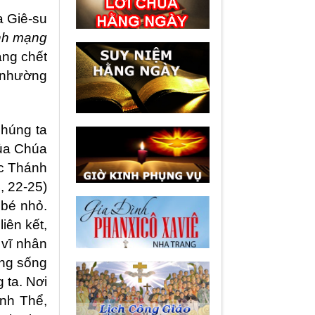
a Giê-su
ính mạng
àng chết
 nhường
chúng ta
của Chúa
ệc Thánh
, 22-25)
 bé nhỏ.
iên kết,
 vĩ nhân
ạng sống
 ta. Nơi
ánh Thể,