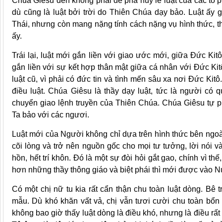
Chúa Giêsu đến không phải để phá huỷ lề luật của các tổ ph
dù cũng là luật bởi trời do Thiên Chúa dạy bảo. Luật ấy
Thái, nhưng còn mang nặng tính cách nặng vụ hình thức, t
ấy.
Trái lại, luật mới gắn liền với giao ước mới, giữa Đức Kit
gắn liền với sự kết hợp thân mật giữa cá nhân với Đức Kitô
luật cũ, vì phải có đức tin và tình mến sâu xa nơi Đức Kit
điều luật. Chúa Giêsu là thầy dạy luật, tức là người có q
chuyển giao lệnh truyền của Thiên Chúa. Chúa Giêsu tự 
Ta bảo với các ngươi.
Luật mới của Người không chỉ dựa trên hình thức bên ngoài,
cõi lòng và trở nên nguồn gốc cho mọi tư tưởng, lời nói 
hồn, hết trí khôn. Đó là một sự đòi hỏi gắt gao, chính vì th
hơn những thầy thông giáo và biệt phái thì mới được vào N
Có một chị nữ tu kia rất cẩn thận chu toàn luật dòng. Bê
mẫu. Dù khó khăn vất vả, chị vẫn tươi cười chu toàn bổn ph
không bao giờ thấy luật dòng là điều khó, nhưng là điều rấ