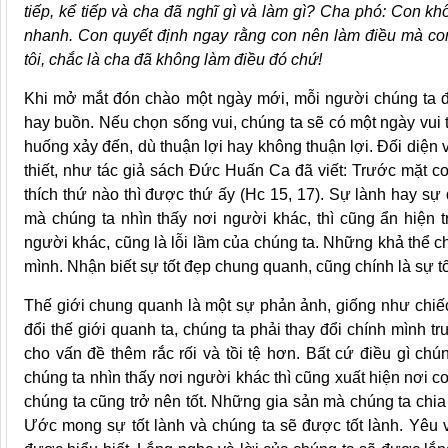
tiếp, kể tiếp và cha đã nghĩ gì và làm gì? Cha phó: Con k
nhanh. Con quyết định ngay rằng con nên làm điều mà con
tôi, chắc là cha đã không làm điều đó chứ!
Khi mở mắt đón chào một ngày mới, mỗi người chúng ta đ
hay buồn. Nếu chọn sống vui, chúng ta sẽ có một ngày vui 
huống xảy đến, dù thuận lợi hay không thuận lợi. Đối diện 
thiết, như tác giả sách Đức Huấn Ca đã viết: Trước mặt c
thích thứ nào thì được thứ ấy (Hc 15, 17). Sự lành hay sự
mà chúng ta nhìn thấy nơi người khác, thì cũng ẩn hiện t
người khác, cũng là lỗi lầm của chúng ta. Những khả thể ch
mình. Nhận biết sự tốt đẹp chung quanh, cũng chính là sự t
Thế giới chung quanh là một sự phản ảnh, giống như chiế
đổi thế giới quanh ta, chúng ta phải thay đổi chính mình t
cho vấn đề thêm rắc rối và tồi tệ hơn. Bất cứ điều gì chú
chúng ta nhìn thấy nơi người khác thì cũng xuất hiện nơi c
chúng ta cũng trở nên tốt. Những gia sản mà chúng ta chia
Ước mong sự tốt lành và chúng ta sẽ được tốt lành. Yêu 