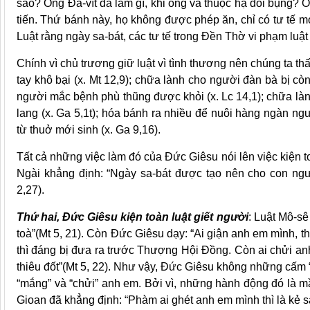
sao? Ông Đa-vít đã làm gì, khi ông và thuộc hạ đói bụng?
tiến. Thứ bánh này, họ không được phép ăn, chỉ có tư tế 
Luật rằng ngày sa-bát, các tư tế trong Đền Thờ vi phạm luật
Chính vì chủ trương giữ luật vì tình thương nên chúng ta t
tay khô bại (x. Mt 12,9); chữa lành cho người đàn bà bị c
người mắc bệnh phù thũng được khỏi (x. Lc 14,1); chữa là
lang (x. Ga 5,1t); hóa bánh ra nhiều để nuôi hàng ngàn ng
từ thuở mới sinh (x. Ga 9,16).
Tất cả những việc làm đó của Đức Giêsu nói lên việc kiện t
Ngài khẳng định: “Ngày sa-bát được tạo nên cho con ngư
2,27).
Thứ hai, Đức Giêsu kiện toàn luật giết người
: Luật Mô-sê
toà”(Mt 5, 21). Còn Đức Giêsu dạy: “Ai giận anh em mình, t
thì đáng bị đưa ra trước Thượng Hội Đồng. Còn ai chửi an
thiêu đốt”(Mt 5, 22). Như vậy, Đức Giêsu không những cấm 
“mắng” và “chửi” anh em. Bởi vì, những hành động đó là m
Gioan đã khẳng định: “Phàm ai ghét anh em mình thì là kẻ s