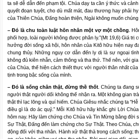
ta sẽ dễ dẫn đến phạm tội. Chúa dạy ta cần ý thức và cảnh
quyết đoạn tuyệt, cho dù mất mát, đau thương hay phải hy s
của Thiên Chúa, Đấng hoàn thiện, Ngài không muốn chúng 
– Đó là chu toàn luật hôn nhân một vợ một chồng
. Hô
phối hợp, loài người không được phân ly.”(Mt 19,6) Giá trị 
hưởng đời sống xã hội, hôn nhân của Kitô hữu hiện nay đa
chung thủy. Những nguy cơ dẫn đến ly dị là sự ngoại tình,
không đủ kiên nhẫn, cảm thông và tha thứ. Thế nên, với gia 
của Chúa, thể hiện cách thiết thực với người thân nhất của 
tịnh trong bậc sống của mình.
– Đó là sống chân thật, đừng thề thốt
. Chúng ta đang s
người thật người dối không thể nhận ra. Một không gian trà
thật thì lạc lõng và quí hiếm. Chúa Giêsu nhắc chúng ta “Hễ 
điều gì là do ác quỷ.” Mỗi Kitô hữu hãy khắc ghi Lời Chú
hôm nay. Hãy làm chứng cho Chúa và Tin Mừng bằng đời sốn
Sự Thật, Đấng đến làm chứng cho Sự Thật. Theo Chúa, chún
động đối với tha nhân. Hành xử thật thà trong cách sống; th