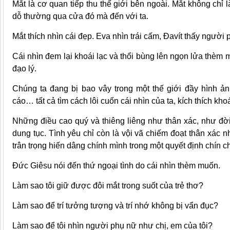
Mắt là cơ quan tiếp thu thế giới bên ngoài. Mắt không chỉ
dỗ thường qua cửa đó mà đến với ta.
Mắt thích nhìn cái đẹp. Eva nhìn trái cấm, Đavít thấy người
Cái nhìn đem lại khoái lạc và thổi bùng lên ngọn lửa thèm
đạo lý.
Chúng ta đang bị bao vây trong một thế giới đầy hình ảnh
cáo… tất cả tìm cách lôi cuốn cái nhìn của ta, kích thích kho
Những điều cao quý và thiêng liêng như thân xác, như đời
dung tục. Tình yêu chỉ còn là vội vã chiếm đoạt thân xác 
trân trọng hiến dâng chính mình trong một quyết định chín c
Đức Giêsu nói đến thứ ngoại tình do cái nhìn thèm muốn.
Làm sao tôi giữ được đôi mắt trong suốt của trẻ thơ?
Làm sao để trí tưởng tượng và trí nhớ không bị vẩn đục?
Làm sao để tôi nhìn người phụ nữ như chị, em của tôi?