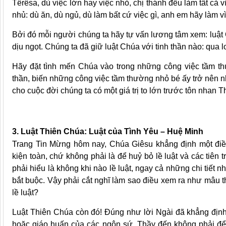
Têrêsa, dù việc lớn hay việc nhỏ, chị thánh đều làm tất cả
nhủ: dù ăn, dù ngủ, dù làm bất cứ việc gì, anh em hãy làm v
Bởi đó mỗi người chúng ta hãy tự vấn lương tâm xem: luật 
dịu ngọt. Chúng ta đã giữ luật Chúa với tinh thần nào: qua 
Hãy đặt tình mến Chúa vào trong những công việc tầm th
thần, biến những công việc tầm thường nhỏ bé ấy trở nên n
cho cuộc đời chúng ta có một giá trị to lớn trước tôn nhan 
3. Luật Thiên Chúa: Luật của Tình Yêu – Huệ Minh
Trang Tin Mừng hôm nay, Chúa Giêsu khẳng định một điều
kiện toàn, chứ không phải là để huỷ bỏ lề luật và các tiên 
phải hiểu là không khi nào lề luật, ngay cả những chi tiết n
bắt buộc. Vậy phải cắt nghĩ làm sao điều xem ra như mâu t
lề luật?
Luật Thiên Chúa còn đó! Đúng như lời Ngài đã khẳng địn
hoặc giáo huấn của các ngôn sứ. Thầy đến không phải để b