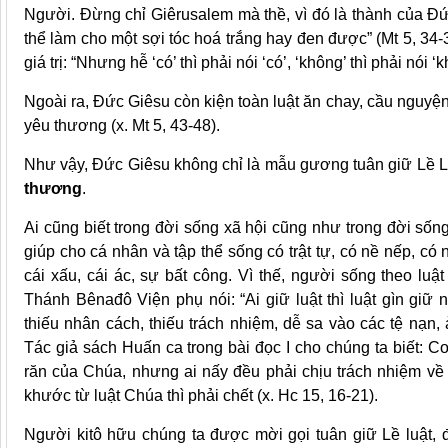
Người. Đừng chỉ Giêrusalem mà thề, vì đó là thành của Đứ
thể làm cho một sợi tóc hoá trắng hay đen được” (Mt 5, 34-3
giá trị: “Nhưng hễ ‘có’ thì phải nói ‘có’, ‘không’ thì phải nói 
Ngoài ra, Đức Giêsu còn kiện toàn luật ăn chay, cầu nguyện, bố
yêu thương (x. Mt 5, 43-48).
Như vậy, Đức Giêsu không chỉ là mẫu gương tuân giữ Lề 
thương
.
Ai cũng biết trong đời sống xã hội cũng như trong đời sống 
giúp cho cá nhân và tập thể sống có trật tự, có nề nếp, c
cái xấu, cái ác, sự bất công. Vì thế, người sống theo luật
Thánh Bênađô Viện phụ nói: “Ai giữ luật thì luật gìn giữ 
thiếu nhân cách, thiếu trách nhiệm, dễ sa vào các tệ nạn,
Tác giả sách Huấn ca trong bài đọc I cho chúng ta biết: 
răn của Chúa, nhưng ai nấy đều phải chịu trách nhiệm về
khước từ luật Chúa thì phải chết (x. Hc 15, 16-21).
Người kitô hữu chúng ta được mời gọi tuân giữ Lề luật, đặ