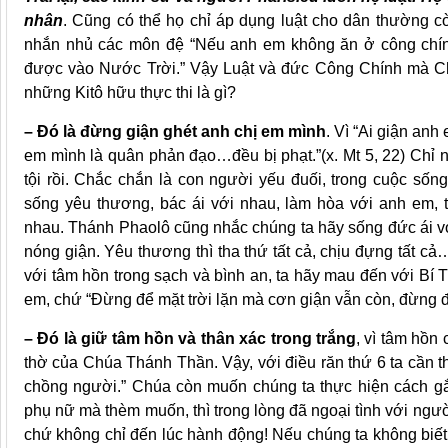
nhân
. Cũng có thể họ chỉ áp dụng luật cho dân thường cò
nhắn nhủ các môn đệ “Nếu anh em không ăn ở công chính
được vào Nước Trời.” Vậy Luật và đức Công Chính mà Ch
những Kitô hữu thực thi là gì?
– Đó là đừng giận ghét anh chị em mình
. Vì “Ai giận an
em mình là quân phản đạo…đều bị phạt.”(x. Mt 5, 22) Chỉ
tội rồi. Chắc chắn là con người yếu đuối, trong cuộc số
sống yêu thương, bác ái với nhau, làm hòa với anh em, t
nhau. Thánh Phaolô cũng nhắc chúng ta hãy sống đức ái v
nóng giận. Yêu thương thì tha thứ tất cả, chịu đựng tất c
với tâm hồn trong sạch và bình an, ta hãy mau đến với Bí 
em, chứ “Đừng để mặt trời lặn mà cơn giận vẫn còn, đừng đ
– Đó là giữ tâm hồn và thân xác trong trắng
, vì tâm hồn
thờ của Chúa Thánh Thần. Vậy, với điều răn thứ 6 ta cần 
chồng người.” Chúa còn muốn chúng ta thực hiện cách gắ
phụ nữ mà thèm muốn, thì trong lòng đã ngoại tình với người 
chứ không chỉ đến lúc hành động! Nếu chúng ta không biết k