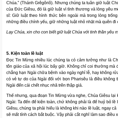
Chúa.” (Thánh Grêgôriô). Nhưng chúng ta tuân giữ luật Chú
của Đức Giêsu, đó là giữ luật vì tình thương và lòng yêu mến
sĩ: Giữ luật theo hình thức bên ngoài mà trong lòng trố
những điều chính yếu, giữ những luật nhỏ nhặt mà quên đi 
Lạy Chúa, xin cho con biết giữ luật Chúa với tinh thần yêu
5. Kiện toàn lề luật
Đọc Tin Mừng nhiều lúc chúng ta có cảm tưởng như là Ch
tôn giáo của xã hội lúc bấy giờ. Không chỉ coi thường mà đ
chẳng hạn Ngài chữa bệnh vào ngày nghỉ lễ, hay không rửa t
có vẻ tự do của Ngài đối với bọn Pharisêu là điều không
Ngài đến cái chết nhục nhã trên thập giá.
Thế nhưng, qua đoạn Tin Mừng vừa nghe, Chúa Giêsu lại k
Ngài: Ta đến để kiện toàn, chứ không phải là để huỷ bỏ lề l
Giêsu, chúng ta phải hiểu là không khi nào lề luật, ngay cả 
sẽ mất tính cách bắt buộc. Vậy phải cắt nghĩ làm sao điều