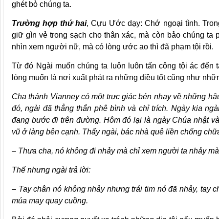
ghét bỏ chúng ta.
Trường hợp thứ hai
, Cựu Ước dạy: Chớ ngoại tình. Tro
giữ gìn vẻ trong sạch cho thân xác, mà còn bảo chúng ta p
nhìn xem người nữ, mà có lòng ước ao thì đã phạm tội rồi.
Từ đó Ngài muốn chúng ta luôn luôn tấn công tội ác đến tậ
lòng muốn là nơi xuất phát ra những điều tốt cũng như nhữ
Cha thánh Vianney có một trực giác bén nhạy về những hậ
đó, ngài đã thẳng thắn phê bình và chỉ trích. Ngày kia n
đang bước đi trên đường. Hôm đó lại là ngày Chúa nhật và
vũ ở làng bên cạnh. Thấy ngài, bác nhà quê liền chống chữ
– Thưa cha, nó không đi nhảy mà chỉ xem người ta nhảy mà 
Thế nhưng ngài trả lời:
– Tay chân nó không nhảy nhưng trái tim nó đã nhảy, tay
múa may quay cuồng.