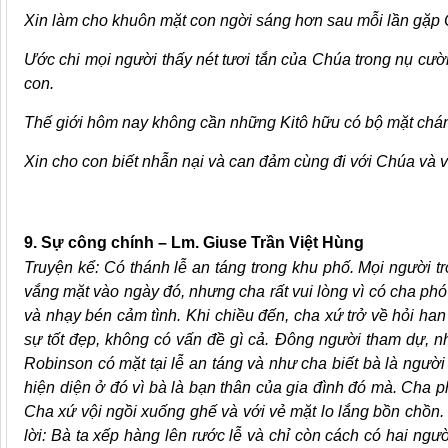
Xin làm cho khuôn mặt con ngời sáng hơn sau mỗi lần gặp
Ước chi mọi người thấy nét tươi tắn của Chúa trong nụ cười
con.
Thế giới hôm nay không cần những Kitô hữu có bộ mặt chán
Xin cho con biết nhẫn nại và can đảm cùng đi với Chúa và
9. Sự công chính – Lm. Giuse Trần Việt Hùng
Truyện kể: Có thánh lễ an táng trong khu phố. Mọi người 
vắng mặt vào ngày đó, nhưng cha rất vui lòng vì có cha phó
và nhạy bén cảm tình. Khi chiều đến, cha xứ trở về hỏi han
sự tốt đẹp, không có vấn đề gì cả. Đông người tham dự, 
Robinson có mặt tại lễ an táng và như cha biết bà là người
hiện diện ở đó vì bà là bạn thân của gia đình đó mà. Cha p
Cha xứ vội ngồi xuống ghế và với vẻ mặt lo lắng bồn chồn. 
lời: Bà ta xếp hàng lên rước lễ và chỉ còn cách có hai ngư