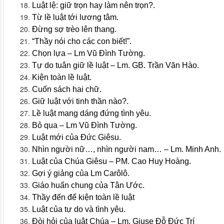
Luật lệ: giữ trọn hay làm nên trọn?.
Từ lề luật tới lương tâm.
Đừng sợ trèo lên thang.
“Thầy nói cho các con biết!”.
Chọn lựa – Lm Vũ Đình Tường.
Tự do tuân giữ lề luật – Lm. GB. Trần Văn Hào.
Kiện toàn lề luật.
Cuốn sách hai chữ.
Giữ luật với tinh thần nào?.
Lề luật mang dáng đứng tình yêu.
Bỏ qua – Lm Vũ Đình Tường.
Luật mới của Đức Giêsu.
Nhìn người nữ…, nhìn người nam… – Lm. Minh Anh.
Luật của Chúa Giêsu – PM. Cao Huy Hoàng.
Gợi ý giảng của Lm Carôlô.
Giáo huấn chung của Tân Ước.
Thầy đến để kiện toàn lề luật
Luật của tự do và tình yêu.
Đòi hỏi của luật Chúa – Lm. Giuse Đỗ Đức Trí