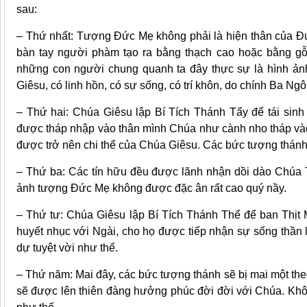
sau:
– Thứ nhất: Tượng Đức Mẹ không phải là hiện thân của Đứ
bàn tay người phàm tạo ra bằng thạch cao hoặc bằng gỗ 
những con người chung quanh ta đây thực sự là hình ản
Giêsu, có linh hồn, có sự sống, có trí khôn, do chính Ba N
– Thứ hai: Chúa Giêsu lập Bí Tích Thánh Tẩy để tái sinh
được tháp nhập vào thân mình Chúa như cành nho tháp vào t
được trở nên chi thể của Chúa Giêsu. Các bức tượng thán
– Thứ ba: Các tín hữu đều được lãnh nhận dồi dào Chúa 
ảnh tượng Đức Mẹ không được đặc ân rất cao quý nầy.
– Thứ tư: Chúa Giêsu lập Bí Tích Thánh Thể để ban Thịt 
huyết nhục với Ngài, cho họ được tiếp nhận sự sống thần
dự tuyệt vời như thế.
– Thứ năm: Mai đây, các bức tượng thánh sẽ bị mai một the
sẽ được lên thiên đàng hưởng phúc đời đời với Chúa. Kh