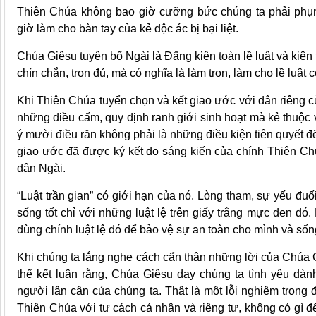
Thiên Chúa không bao giờ cưỡng bức chúng ta phải phụn
giờ làm cho bàn tay của kẻ độc ác bị bại liệt.
Chúa Giêsu tuyên bố Ngài là Đấng kiện toàn lề luật và kiện 
chín chắn, trọn đủ, mà có nghĩa là làm trọn, làm cho lề luật 
Khi Thiên Chúa tuyển chọn và kết giao ước với dân riêng c
những điều cấm, quy định ranh giới sinh hoạt mà kẻ thuộc
ý mười điều răn không phải là những điều kiện tiên quyết để
giao ước đã được ký kết do sáng kiến của chính Thiên Ch
dân Ngài.
“Luật trần gian” có giới hạn của nó. Lòng tham, sự yếu đu
sống tốt chỉ với những luật lệ trên giấy trắng mực đen đó. 
dùng chính luật lệ đó để bảo vệ sự an toàn cho mình và sống
Khi chúng ta lắng nghe cách cẩn thận những lời của Chúa 
thể kết luận rằng, Chúa Giêsu dạy chúng ta tình yêu dàn
người lân cận của chúng ta. Thật là một lỗi nghiêm trọng
Thiên Chúa với tư cách cá nhân và riêng tư, không có gì đ