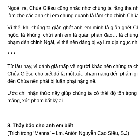
Ngoài ra, Chúa Giêsu cũng nhắc nhở chúng ta rằng tha nhâ
làm cho các anh chị em chung quanh là làm cho chính Chúa
Vì thế, khi chúng ta giận ghét anh em mình là giận ghét C
ngốc, là khùng, chửi anh em là quân phản đạo… là chúng 
phạm đến chính Ngài, vì thế nên đáng bị vạ lửa địa ngục n
* * *
Từ lâu nay, vì đánh giá thấp về người khác nên chúng ta c
Chúa Giêsu cho biết đó là một xúc phạm nặng đến phẩm gi
đến Chúa nên phải bị luận phạt nặng nề.
Ước chi nhận thức nầy giúp chúng ta có thái độ tôn trọng
mắng, xúc phạm bất kỳ ai.
8. Thầy bảo cho anh em biết
(Trích trong ‘Manna’ – Lm. Antôn Nguyễn Cao Siêu, S.J)