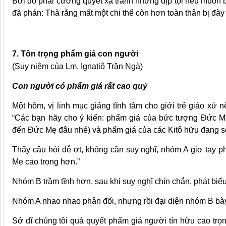
Bởi đó phải cương quyết xa tránh những dịp tội nếu muốn b
đã phán: Thà rằng mất một chi thể còn hơn toàn thân bị đày
7. Tôn trọng phẩm giá con người
(Suy niệm của Lm. Ignatiô Trần Ngà)
Con người có phẩm giá rất cao quý
Một hôm, vị linh mục giảng tĩnh tâm cho giới trẻ giáo xứ 
“Các bạn hãy cho ý kiến: phẩm giá của bức tượng Đức 
đến Đức Mẹ đâu nhé) và phẩm giá của các Kitô hữu đang s
Thấy câu hỏi dễ ợt, không cần suy nghĩ, nhóm A giơ tay p
Mẹ cao trọng hơn.”
Nhóm B trầm tĩnh hơn, sau khi suy nghĩ chín chắn, phát biể
Nhóm A nhao nhao phản đối, nhưng rồi đại diện nhóm B bày
Sở dĩ chúng tôi quả quyết phẩm giá người tín hữu cao tr