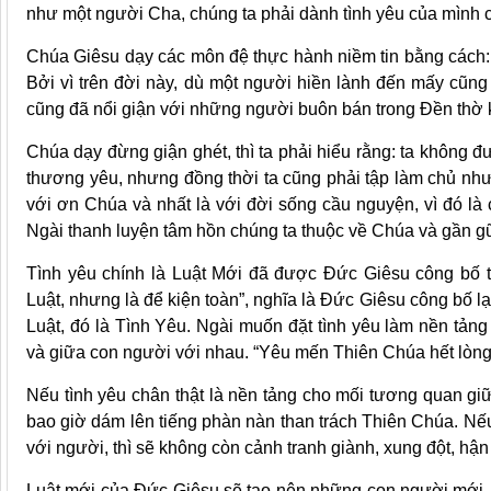
như một người Cha, chúng ta phải dành tình yêu của mình c
Chúa Giêsu dạy các môn đệ thực hành niềm tin bằng cách:
Bởi vì trên đời này, dù một người hiền lành đến mấy cũng
cũng đã nổi giận với những người buôn bán trong Đền thờ 
Chúa dạy đừng giận ghét, thì ta phải hiểu rằng: ta không đượ
thương yêu, nhưng đồng thời ta cũng phải tập làm chủ nh
với ơn Chúa và nhất là với đời sống cầu nguyện, vì đó là
Ngài thanh luyện tâm hồn chúng ta thuộc về Chúa và gần gũ
Tình yêu chính là Luật Mới đã được Đức Giêsu công bố tr
Luật, nhưng là để kiện toàn”, nghĩa là Đức Giêsu công bố 
Luật, đó là Tình Yêu. Ngài muốn đặt tình yêu làm nền tả
và giữa con người với nhau. “Yêu mến Thiên Chúa hết lòng
Nếu tình yêu chân thật là nền tảng cho mối tương quan gi
bao giờ dám lên tiếng phàn nàn than trách Thiên Chúa. Nế
với người, thì sẽ không còn cảnh tranh giành, xung đột, hận
Luật mới của Đức Giêsu sẽ tạo nên những con người mới, m