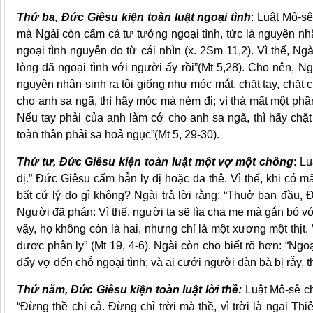
Thứ ba, Đức Giêsu kiện toàn luật ngoại tình
: Luật Mô-s
mà Ngài còn cấm cả tư tưởng ngoại tình, tức là nguyên nhân
ngoại tình nguyên do từ cái nhìn (x. 2Sm 11,2). Vì thế, Ng
lòng đã ngoại tình với người ấy rồi”(Mt 5,28). Cho nên, N
nguyên nhân sinh ra tội giống như móc mắt, chặt tay, chặt 
cho anh sa ngã, thì hãy móc mà ném đi; vì thà mất một phầ
Nếu tay phải của anh làm cớ cho anh sa ngã, thì hãy chặt
toàn thân phải sa hoả ngục”(Mt 5, 29-30).
Thứ tư, Đức Giêsu kiện toàn luật một vợ một chồng
: L
dị.” Đức Giêsu cấm hẳn ly dị hoặc đa thê. Vì thế, khi có 
bất cứ lý do gì không? Ngài trả lời rằng: “Thuở ban đầu
Người đã phán: Vì thế, người ta sẽ lìa cha mẹ mà gắn bó vớ
vậy, họ không còn là hai, nhưng chỉ là một xương một thịt
được phân ly” (Mt 19, 4-6). Ngài còn cho biết rõ hơn: “Ngo
đẩy vợ đến chỗ ngoại tình; và ai cưới người đàn bà bị rẫy, th
Thứ năm, Đức Giêsu kiện toàn luật lời thề:
Luật Mô-sê ch
“Đừng thề chi cả. Đừng chỉ trời mà thề, vì trời là ngai Th