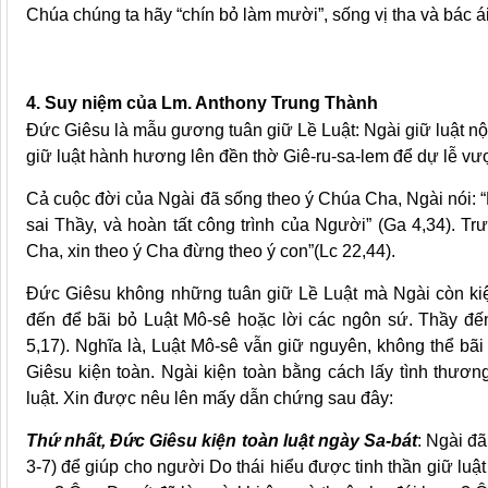
Chúa chúng ta hãy “chín bỏ làm mười”, sống vị tha và bác á
4. Suy niệm của Lm. Anthony Trung Thành
Đức Giêsu là mẫu gương tuân giữ Lề Luật: Ngài giữ luật nộp
giữ luật hành hương lên đền thờ Giê-ru-sa-lem để dự lễ vượt
Cả cuộc đời của Ngài đã sống theo ý Chúa Cha, Ngài nói: 
sai Thầy, và hoàn tất công trình của Người” (Ga 4,34). Tr
Cha, xin theo ý Cha đừng theo ý con”(Lc 22,44).
Đức Giêsu không những tuân giữ Lề Luật mà Ngài còn kiệ
đến để bãi bỏ Luật Mô-sê hoặc lời các ngôn sứ. Thầy đến
5,17). Nghĩa là, Luật Mô-sê vẫn giữ nguyên, không thể b
Giêsu kiện toàn. Ngài kiện toàn bằng cách lấy tình thươn
luật. Xin được nêu lên mấy dẫn chứng sau đây:
Thứ nhất, Đức Giêsu kiện toàn luật ngày Sa-bát
: Ngài đ
3-7) để giúp cho người Do thái hiểu được tinh thần giữ luậ