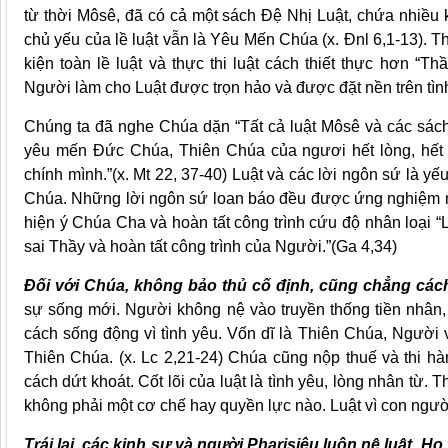
từ thời Môsê, đã có cả một sách Đệ Nhị Luật, chứa nhiều 
chủ yếu của lề luật vẫn là Yêu Mến Chúa (x. Đnl 6,1-13). 
kiện toàn lề luật và thực thi luật cách thiết thực hơn “T
Người làm cho Luật được trọn hảo và được đặt nền trên tìn
Chúng ta đã nghe Chúa dặn “Tất cả luật Môsê và các sách
yêu mến Đức Chúa, Thiên Chúa của ngươi hết lòng, hết l
chính mình.”(x. Mt 22, 37-40) Luật và các lời ngôn sứ là y
Chúa. Những lời ngôn sứ loan báo đều được ứng nghiệm nơ
hiện ý Chúa Cha và hoàn tất công trình cứu độ nhân loại 
sai Thầy và hoàn tất công trình của Người.”(Ga 4,34)
Đối với Chúa, không bảo thủ cố định, cũng chẳng cách
sự sống mới. Người không nệ vào truyền thống tiền nhân
cách sống động vì tình yêu. Vốn dĩ là Thiên Chúa, Người 
Thiên Chúa. (x. Lc 2,21-24) Chúa cũng nộp thuế và thi hà
cách dứt khoát. Cốt lõi của luật là tình yêu, lòng nhân từ
không phải một cơ chế hay quyền lực nào. Luật vì con ngườ
Trái lại, các kinh sư và người Pharisiêu luôn nệ luật. Họ