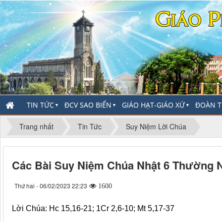
TIN TỨC
ĐCV SAO BIỂN
GIÁO HẠT-GIÁO XỨ
ĐOÀN T
▼
▼
▼
Trang nhất
Tin Tức
Suy Niệm Lời Chúa
Các Bài Suy Niệm Chúa Nhật 6 Thường Ni
Thứ hai - 06/02/2023 22:23
1600
Lời Chúa: Hc 15,16-21; 1Cr 2,6-10; Mt 5,17-37