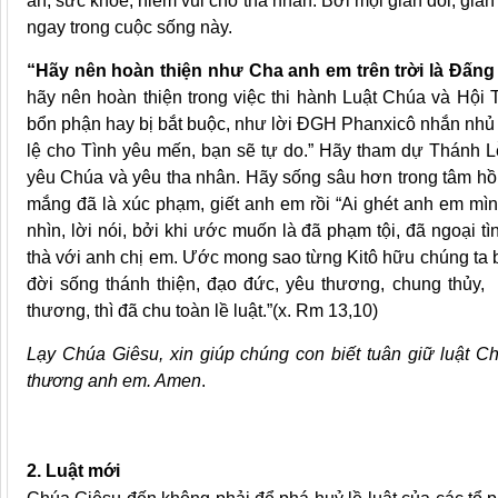
an, sức khỏe, niềm vui cho tha nhân. Bởi mọi gian dối, gian 
ngay trong cuộc sống này.
“Hãy nên hoàn thiện như Cha anh em trên trời là Đấng 
hãy nên hoàn thiện trong việc thi hành Luật Chúa và Hội 
bổn phận hay bị bắt buộc, như lời ĐGH Phanxicô nhắn nhủ 
lệ cho Tình yêu mến, bạn sẽ tự do.” Hãy tham dự Thánh Lễ,
yêu Chúa và yêu tha nhân. Hãy sống sâu hơn trong tâm hồn,
mắng đã là xúc phạm, giết anh em rồi “Ai ghét anh em mình,
nhìn, lời nói, bởi khi ước muốn là đã phạm tội, đã ngoại t
thà với anh chị em. Ước mong sao từng Kitô hữu chúng ta
đời sống thánh thiện, đạo đức, yêu thương, chung thủy, 
thương, thì đã chu toàn lề luật.”(x. Rm 13,10)
Lạy Chúa Giêsu, xin giúp chúng con biết tuân giữ luật C
thương anh em. Amen
.
2. Luật mới