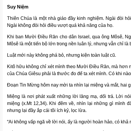
Suy Niệm
Thiên Chúa là một nhà giáo đầy kinh nghiệm. Ngài đòi hỏ
Ngài không đòi hỏi điều vượt quá khả năng của họ.
Khi ban Mười Điều Răn cho dân Israel, qua ông Môsê, Ngài
Môsê là một tiến bộ lớn trong nền luân lý, nhưng vẫn chỉ l
Luật mới này không phá bỏ, nhưng kiện toàn luật cũ.
Kitô hữu không chỉ xét mình theo Mười Điều Răn, mà hơn nữ
của Chúa Giêsu phải là thước đo để ta xét mình. Có khi n
Đoạn Tin Mừng hôm nay mời ta nhìn lại miệng và mắt, hai 
Miệng là nơi phát xuất những lời lăng mạ, dối trá. Lời nó
miệng (x.Mt 12,34). Khi đêm về, nhìn lại những gì mình đã
nhưng lại đầy ắp cái tôi ích kỷ, lọc lừa.
“Ai không vấp ngã về lời nói, ấy là người hoàn hảo, có khả