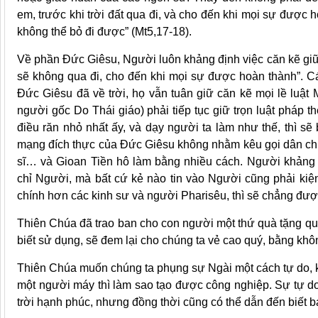
em, trước khi trời đất qua đi, và cho đến khi mọi sự được 
không thể bỏ đi được” (Mt5,17-18).
Về phần Đức Giêsu, Người luôn khảng định việc căn kẽ giữ l
sẽ không qua đi, cho đến khi mọi sự được hoàn thành”. Cá
Đức Giêsu đã về trời, họ vẫn tuân giữ căn kẽ mọi lề luật
người gốc Do Thái giáo) phải tiếp tục giữ trọn luật pháp t
điều răn nhỏ nhất ấy, và dạy người ta làm như thế, thì sẽ 
mạng đích thực của Đức Giêsu không nhằm kêu gọi dân chún
sĩ… và Gioan Tiền hô làm bằng nhiều cách. Người khảng 
chỉ Người, mà bất cứ kẻ nào tin vào Người cũng phải kiệ
chính hơn các kinh sư và người Pharisêu, thì sẽ chẳng đượ
Thiên Chúa đã trao ban cho con người một thứ quà tặng quý
biết sử dụng, sẽ đem lại cho chúng ta vẻ cao quý, bằng khô
Thiên Chúa muốn chúng ta phụng sự Ngài một cách tự do, k
một người máy thì làm sao tạo được công nghiệp. Sự tự d
trời hạnh phúc, nhưng đồng thời cũng có thể dẫn đến biết ba