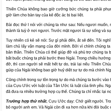
Thiên Chúa không bao giờ cưỡng bức chúng ta phải phụn
giờ làm cho bàn tay của kẻ độc ác bị bại liệt.
Bài đọc thứ I nói với chúng ta như sau: Nếu ngươi muốn, n
thành là tuỳ ở nơi ngươi. Trước mặt ngươi là sự sống và sự
Tuy nhiên có kẻ sẽ nói: Sự gì phải đến, ắt sẽ đến. Tôi ngh
làm chủ lấy vận mạng của đời mình. Bởi vì chính chúng t
bản thân. Thiên Chúa có thể giúp đỡ và phù trợ chúng ta 
bắt buộc chúng ta phải bước theo Ngài. Trong chiều hướng
đỡ, thì con người sẽ mất hết tự do, trái lại nếu Thiên Ch
gúip của Ngài không bao giờ huỷ diệt sự tự do mà chính Ngà
Cũng chính trong sự tôn trọng tự do mà chúng ta bước vào l
của Cựu Ước với luật của Tân Ước là luật của tình yêu. Ng
đã đưa ra nhiều trường hợp cụ thể. Chúng ta chỉ nhắc lại n
Trường hợp thứ nhất
, Cựu Ước dạy: Chớ giết người. Tr
bỏ người anh em. Và Ngài còn đi xa hơn nữa khi đòi buộc 