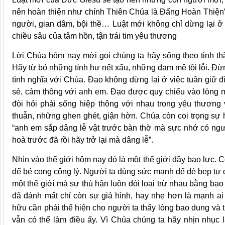
nên hoàn thiện như chính Thiên Chúa là Đấng Hoàn Thiện”
người, gian dâm, bội thề… Luật mới không chỉ dừng lại ở 
chiều sâu của tâm hồn, tận trái tim yêu thương
Lời Chúa hôm nay mời gọi chúng ta hãy sống theo tinh th
Hãy từ bỏ những tính hư nết xấu, những đam mê tội lỗi. Đừn
tình nghĩa với Chúa. Đạo không dừng lại ở việc tuân giữ đi
sẻ, cảm thông với anh em. Đạo được quy chiếu vào lòng 
đòi hỏi phải sống hiệp thông với nhau trong yêu thương 
thuẫn, những ghen ghét, giận hờn. Chúa còn coi trọng sự h
“anh em sắp dâng lễ vật trước bàn thờ mà sực nhớ có ngườ
hoà trước đã rồi hãy trở lại mà dâng lễ”.
Nhìn vào thế giới hôm nay đó là một thế giới đầy bạo lực. 
để bẻ cong công lý. Người ta dùng sức mạnh để đè bẹp tự
một thế giới mà sự thù hận luôn đòi loại trừ nhau bằng bạ
đã đánh mất chỉ còn sự giả hình, hay nhẹ hơn là mạnh ai n
hữu cần phải thể hiện cho người ta thấy lòng bao dung và th
vẫn có thể làm điều ấy. Vì Chúa chúng ta hãy nhịn nhục 