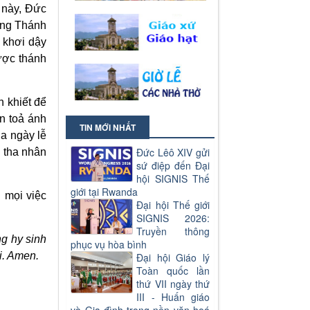
 này, Đức
ấng Thánh
 khơi dậy
ược thánh
h khiết để
n toả ánh
TIN MỚI NHẤT
a ngày lễ
Đức Lêô XIV gửi
o tha nhân
sứ điệp đến Đại
hội SIGNIS Thế
giới tại Rwanda
 mọi việc
Đại hội Thế giới
SIGNIS 2026:
Truyền thông
ng hy sinh
phục vụ hòa bình
i. Amen.
Đại hội Giáo lý
Toàn quốc lần
thứ VII ngày thứ
III - Huấn giáo