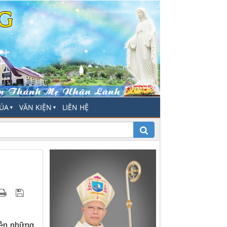
HÚA
VĂN KIỆN
LIÊN HỆ
▼
▼
nên những