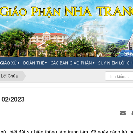
-GIÁO XỨ
ĐOÀN THỂ
CÁC BAN GIÁO PHẬN
SUY NIỆM LỜI C
▼
▼
▼
 Lời Chúa
 02/2023
xứ, biết đặt sự hiệp thông làm trung tâm, để ngày càng trở 