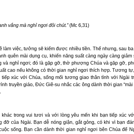
anh vắng mà nghỉ ngơi đôi chút.”
(Mc 6,31)
ê làm việc, tưởng sẽ kiếm được nhiều tiền. Thế nhưng, sau b
, anh quên mài dụng cụ, khiến năng suất càng ngày càng giảm
ng và nghỉ ngơi; đó là gặp gỡ, thờ phượng Chúa và gặp gỡ, ph
uất cao nếu không có thời gian nghỉ ngơi thích hợp. Tương tự
 tiếp xúc với Chúa, sống mối tương giao thân tình với Ngài t
rình truyền giáo, Đức Giê-su nhắc các ông dành thời gian “mài
.
 khác trong vui tươi và với lòng yêu mến khi bạn tiếp xúc vớ
đỡ của Ngài. Bạn dễ nóng giận, gắt gỏng, có khi vì bạn đá
 cuộc sống. Bạn cần dành thời gian nghỉ ngơi bên Chúa để Ngà