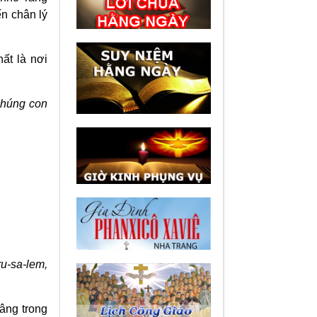
n chân lý
ất là nơi
chúng con
ru-sa-lem,
âng trong