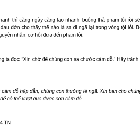
hanh thì càng ngày càng lao nhanh, buông thả phạm tội rồi sẽ
đau đớn cho thấy thế nào là sa đi ngã lại trong vòng tội lỗi. B
là nguyên nhân, cơ hội đưa đến phạm tội.
ng ta đọc: “Xin chớ để chúng con sa chước cám dỗ.” Hãy tránh
cám dỗ hấp dẫn, chúng con thường té ngã. Xin ban cho chúng
 để có thể vượt qua được cơn cám dỗ.
4 TN