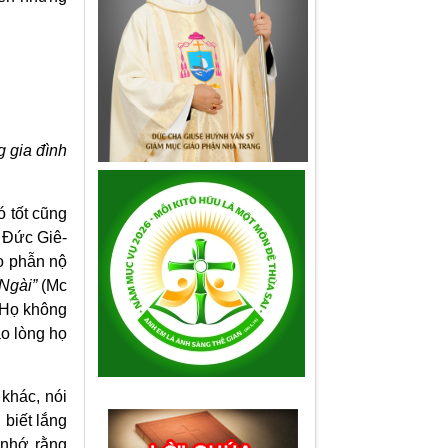
g gia đình
ó tốt cũng
a Đức Giê-
ọ phẫn nộ
 Ngài”
(Mc
. Họ không
ào lòng họ
 khác, nói
 biết lắng
 nhớ rằng