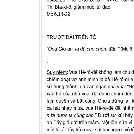
Th. Bla-xi-ô, giám mục, tử đạo
Mc 6,14-29
TRƯỢT DÀI TRÊN TỘI
“Ông Gio-an, ta đã cho chém đầu.”
(Mc 6,
Suy niệm
: Vua Hê-rô-đê không làm chủ đ
chiếm đoạt vợ anh mình là bà Hê-rô-đi-a 
sứ trung thành, đã can ngăn nhà vua: “Ng
xấu hổ của nhà vua, đã đụng chạm đến t
lạm quyền và bất công. Chưa dừng lại, tộ
ca hát nhảy múa, vua Hê-rô-đê đã nhắm 
nửa nước ta cũng cho.”
Dưới sự xúi bẩy 
an Tẩy giả đặt trên mâm. Một lần nữa vì 
một tội ác tày trời nữa: sát hại người vô t