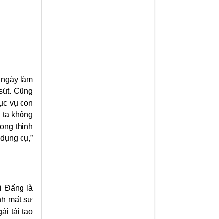
a ngày làm
 sút. Cũng
ục vụ con
, ta không
rong thinh
 dụng cụ,”
i Đấng là
nh mất sự
i tái tạo