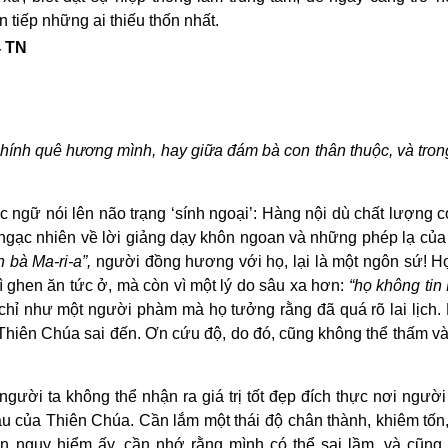
 tiếp những ai thiếu thốn nhất.
 TN
ở chính quê hương mình, hay giữa đám bà con thân thuộc, và tron
ục ngữ nói lên não trạng ‘sính ngoại’: Hàng nội dù chất lượng c
 ngạc nhiên về lời giảng dạy khôn ngoan và những phép lạ củ
n bà Ma-ri-a”,
người đồng hương với họ, lại là một ngôn sứ! H
vì ghen ăn tức ở, mà còn vì một lý do sâu xa hơn:
“họ không tin
i chỉ như một người phàm mà họ tưởng rằng đã quá rõ lai lịch
 Thiên Chúa sai đến. Ơn cứu độ, do đó, cũng không thể thấm v
người ta không thể nhận ra giá trị tốt đẹp đích thực nơi người
u của Thiên Chúa. Cần lắm một thái độ chân thành, khiêm tốn,
iến nguy hiểm ấy, cần nhớ rằng mình có thể sai lầm, và cũng