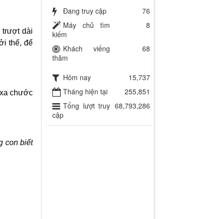
Đang truy cập
76
Máy chủ tìm
8
 trượt dài
kiếm
ởi thế, để
Khách viếng
68
thăm
Hôm nay
15,737
Tháng hiện tại
255,851
 xa chước
Tổng lượt truy
68,793,286
cập
 con biết