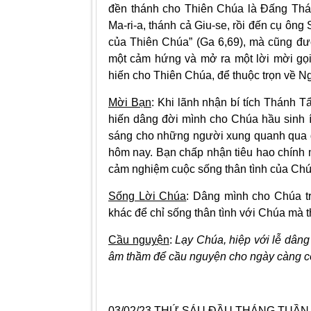
đền thánh cho Thiên Chúa là Đấng Thá
Ma-ri-a, thánh cả Giu-se, rồi đến cụ ô
của Thiên Chúa” (Ga 6,69), mà cũng đư
một cảm hứng và mở ra một lời mời gọi
hiến cho Thiên Chúa, để thuộc trọn về Ngà
Mời Bạn
: Khi lãnh nhận bí tích Thánh 
hiến dâng đời mình cho Chúa hầu sinh
sáng cho những người xung quanh qua đờ
hôm nay. Bạn chấp nhận tiêu hao chính m
cảm nghiệm cuộc sống thân tình của Chú
Sống Lời Chúa
: Dâng mình cho Chúa tr
khác để chỉ sống thân tình với Chúa mà t
Cầu nguyện
:
Lạy Chúa, hiệp với lễ dâng
âm thầm để cầu nguyện cho ngày càng c
03/02/23 THỨ SÁU ĐẦU THÁNG TUẦN 