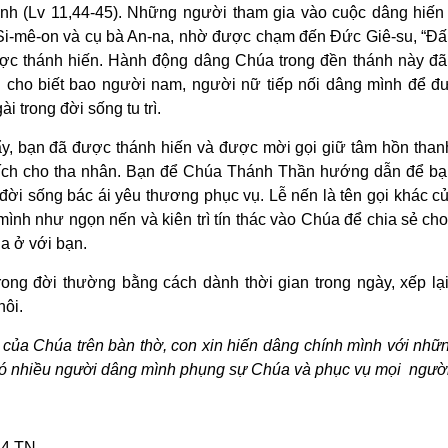
nh (Lv 11,44-45). Những người tham gia vào cuộc dâng hiến
ng Si-mê-on và cụ bà An-na, nhờ được chạm đến Đức Giê-su, “Đ
ợc thánh hiến. Hành động dâng Chúa trong đền thánh này đã
 cho biết bao người nam, người nữ tiếp nối dâng mình để đ
i trong đời sống tu trì.
Tẩy, bạn đã được thánh hiến và được mời gọi giữ tâm hồn than
 ích cho tha nhân. Bạn để Chúa Thánh Thần hướng dẫn để bạ
i sống bác ái yêu thương phục vụ. Lễ nến là tên gọi khác củ
ình như ngọn nến và kiên trì tín thác vào Chúa để chia sẻ ch
a ở với bạn.
ong đời thường bằng cách dành thời gian trong ngày, xếp lại
hôi.
 của Chúa trên bàn thờ, con xin hiến dâng chính mình với nhữ
ó nhiều người dâng mình phụng sự Chúa và phục vụ mọi ngườ
4 TN