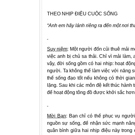
THEO NHỊP ĐIỆU CUỘC SỐNG
“Anh em hãy lánh riêng ra đến một nơi th
Suy niệm
: Một người đốn củi thuê mải m
việc anh bị chủ sa thải. Chỉ vì mải làm
vậy, đời sống gồm có hai nhịp: hoạt độ
người. Ta không thể làm việc với năng s
thể sống đạo tốt nếu không có thời gian
lặng. Sau khi các môn đệ kết thúc hành t
để hoạt động tông đồ được khởi sắc hơn
Mời Bạn
: Bạn chỉ có thể phục vụ người
nguồn sự sống, để nhận sức mạnh nâng 
quân bình giữa hai nhịp điệu này trong