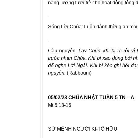
năng lượng tươi trẻ cho hoạt động tông đ
Sống Lời Chúa
: Luôn dành thời gian mỗi
Cầu nguyện
:
Lạy Chúa, khi bị rã rời vì
trước nhan Chúa. Khi bị xao động bởi nh
để nghe Lời Ngài. Khi bị kéo ghì bởi đ
nguyện.
(Rabbouni)
05/02/23 CHÚA NHẬT TUẦN 5 TN – A
Mt 5,13-16
SỨ MỆNH NGƯỜI KI-TÔ HỮU