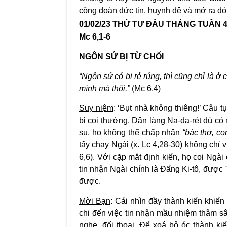
cộng đoàn đức tin, huynh đệ và mở ra đón
01/02/23 THỨ TƯ ĐẦU THÁNG TUẦN 4
Mc 6,1-6
NGÔN SỨ BỊ TỪ CHỐI
“Ngôn sứ có bị rẻ rúng, thì cũng chỉ là 
mình mà thôi.”
(Mc 6,4)
Suy niệm
: ‘Bụt nhà không thiêng!’ Câu t
bị coi thường. Dân làng Na-da-rét dù có
su, họ không thể chấp nhận
“bác thợ, co
tẩy chay Ngài (x. Lc 4,28-30) không chỉ 
6,6). Với cặp mắt định kiến, họ coi Ngà
tin nhận Ngài chính là Đấng Ki-tô, được
được.
Mời Bạn
: Cái nhìn đầy thành kiến khiến 
chi đến việc tin nhận mầu nhiệm thâm sâ
nghe, đối thoại. Để xoá bỏ óc thành k