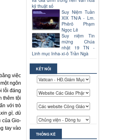
và Gia đình trong nền văn hoá
kỹ thuật số
Suy Niệm Tuần
XIX TN/A - Lm.
Phêrô Phạm
Ngọc Lê
Suy niệm Tin
mừng Chúa
nhật 19 TN -
Linh mục Inha-xi-ô Trần Ngà
KẾT NỐI
 bằng việc
à một ngôn
i lỗi đáng
 thêm tội
ẩn với trò
in gì, dù
 của Gio-
ng tay vào
THỐNG KÊ