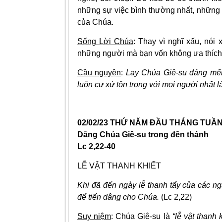
những sự việc bình thường nhất, những 
của Chúa.
Sống Lời Chúa
: Thay vì nghĩ xấu, nói
những người mà bạn vốn không ưa thích
Cầu nguyện
:
Lạy Chúa Giê-su đáng mến
luôn cư xử tôn trọng với mọi người nhất 
02/02/23 THỨ NĂM ĐẦU THÁNG TUẦN
Dâng Chúa Giê-su trong đền thánh
Lc 2,22-40
LỄ VẬT THANH KHIẾT
Khi đã đến ngày lễ thanh tẩy của các ng
để tiến dâng cho Chúa.
(Lc 2,22)
Suy niệm
: Chúa Giê-su là
“lễ vật thanh k