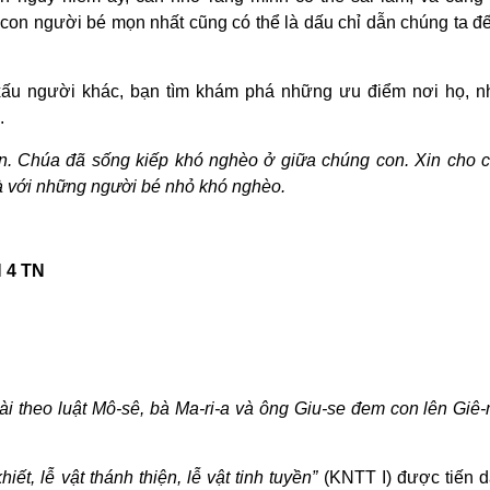
con người bé mọn nhất cũng có thể là dấu chỉ dẫn chúng ta đế
 xấu người khác, bạn tìm khám phá những ưu điểm nơi họ, nh
.
. Chúa đã sống kiếp khó nghèo ở giữa chúng con. Xin cho 
là với những người bé nhỏ khó nghèo.
 4 TN
ài theo luật Mô-sê, bà Ma-ri-a và ông Giu-se đem con lên Giê-
hiết, lễ vật thánh thiện, lễ vật tinh tuyền”
(KNTT I) được tiến d