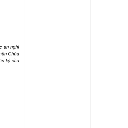
c an nghỉ
 chân Chúa
ần kỳ cầu