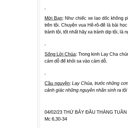
Mời Bạn
: Như chiếc xe lao dốc không p
trên tội. Chuyện vua Hê-rô-đê là bài học 
tránh tội, tốt nhất hãy xa tránh dịp tội, 
Sống Lời Chúa
: Trong kinh Lạy Cha chú
cám dỗ để khỏi sa vào cám dỗ.
Cầu nguyện
:
Lạy Chúa, trước những cơn 
cảnh giác những nguyên nhân sinh ra tội
04/02/23 THỨ BẢY ĐẦU THÁNG TUẦN 
Mc 6,30-34