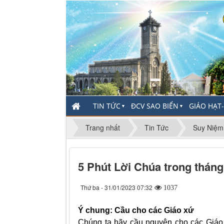
TIN TỨC
ĐCV SAO BIỂN
GIÁO HẠT
▼
▼
Trang nhất
Tin Tức
Suy Niệm
5 Phút Lời Chúa trong tháng
Thứ ba - 31/01/2023 07:32
1037
Ý chung: Cầu cho các Giáo xứ
Chúng ta hãy cầu nguyện cho các Giáo 