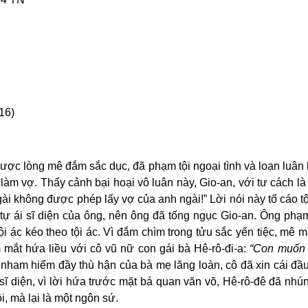
16)
ược lòng mê đắm sắc dục, đã phạm tội ngoại tình và loạn luân
làm vợ. Thấy cảnh bại hoại vô luân này, Gio-an, với tư cách l
ài không được phép lấy vợ của anh ngài!” Lời nói này tố cáo tộ
ự ái sĩ diện của ông, nên ông đã tống ngục Gio-an. Ông phạm
i ác kéo theo tội ác. Vì đắm chìm trong tửu sắc yến tiệc, mê m
mắt hứa liều với cô vũ nữ con gái bà Hê-rô-đi-a:
“Con muốn x
nham hiểm đầy thù hận của bà mẹ lăng loàn, cô đã xin cái đầu
sĩ diện, vì lời hứa trước mặt bá quan văn võ, Hê-rô-đê đã nhú
ội, mà lại là một ngôn sứ.