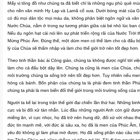
Mấy vị tông đồ như chúng ta đã biết chỉ là những ngu phủ quê mùa
cho nền văn minh Hy Lạp và Lamã cổ xưa. Dưới bóng mát của Gi
có đủ mọi dân tộc mọi màu da, không phân biệt ngôn ngữ và vă
Nước Chúa, nằm ở trong sự tương phản giữa cái bé nhỏ lúc ban đầu
Nếu dụ ngôn hạt cải nói lên sự phát triển rộng rãi của Nước Trời 
Mừng Phúc Âm. Đúng thế, một dúm men có thể làm cho cả đấu bột
lý của Chúa sẽ thấm nhập và làm cho thế giới trở nên tốt đẹp hơn. 
Theo tinh thần bác ái Công giáo, chúng ta không được nghĩ tới việ
làm cho cả đấu bột dậy lên. Chúng ta cũng là men của Chúa, chú
môi trường chúng ta sống trở nên tốt đẹp hơn. Tuy nhiên nếu men m
hỏng cả bánh. Bổn phận của chúng ta là phải đem tinh thần Ph
chúng ta phải là men biến đổi thế giới trong môi trường sống của 
Người ta kể lại trong trận thế giới đại chiến lần thứ hai. Những bi
cực và bị đối xử tàn nhẫn. Lúc đầu những người Anh còn giữ được
miếng ăn, vì cực nhọc, họ đã trở nên hung dữ, đối xử với nhau th
đức tin mạnh mẽ, với đức ái sâu xa, họ đã là men của Phúc Âm, 
yêu đó không gì làm phai mờ được. Họ đã sống phần nào câu nói củ