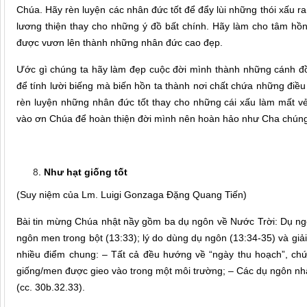
Chúa. Hãy rèn luyện các nhân đức tốt để đẩy lùi những thói xấu 
lương thiện thay cho những ý đồ bất chính. Hãy làm cho tâm h
được vươn lên thành những nhân đức cao đẹp.
Ước gì chúng ta hãy làm đẹp cuộc đời mình thành những cánh đồ
để tính lười biếng mà biến hồn ta thành nơi chất chứa những điều 
rèn luyện những nhân đức tốt thay cho những cái xấu làm mất vẻ
vào ơn Chúa để hoàn thiện đời mình nên hoàn hảo như Cha chúng 
Như hạt giống tốt
(Suy niệm của Lm. Luigi Gonzaga Đặng Quang Tiến)
Bài tin mừng Chúa nhật nầy gồm ba dụ ngôn về Nước Trời: Dụ ngôn
ngôn men trong bột (13:33); lý do dùng dụ ngôn (13:34-35) và giải
nhiều điểm chung: – Tất cả đều hướng về “ngày thu hoạch”, chứ 
giống/men được gieo vào trong một môi trường; – Các dụ ngôn n
(cc. 30b.32.33).