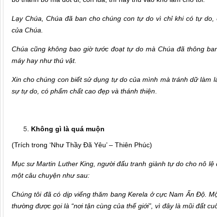
Lạy Chúa, Chúa đã ban cho chúng con tự do vì chỉ khi có tự do, 
của Chúa.
Chúa cũng không bao giờ tước đoạt tự do mà Chúa đã thông ba
máy hay như thú vật.
Xin cho chúng con biết sử dụng tự do của mình mà tránh dữ làm l
sự tự do, có phẩm chất cao đẹp và thánh thiện
.
Không gì là quá muộn
(Trích trong ‘Như Thầy Đã Yêu’ – Thiên Phúc)
Mục sư Martin Luther King, người đấu tranh giành tự do cho nô lệ
một câu chuyện như sau:
Chúng tôi đã có dịp viếng thăm bang Kerela ở cực Nam Ấn Độ. Một
thường được gọi là “nơi tận cùng của thế giới”, vì đây là mũi đất c