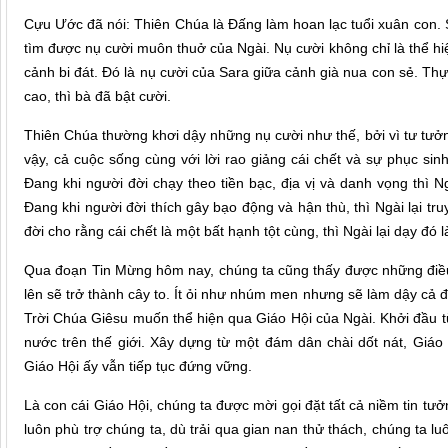
Cựu Ước đã nói: Thiên Chúa là Đấng làm hoan lạc tuổi xuân con. Sở
tìm được nụ cười muôn thuở của Ngài. Nụ cười không chỉ là thể hi
cảnh bi đát. Đó là nụ cười của Sara giữa cảnh già nua con sẻ. Thực
cao, thì bà đã bật cười.
Thiên Chúa thường khơi dậy những nụ cười như thế, bởi vì tư tưởng
vậy, cả cuộc sống cùng với lời rao giảng cái chết và sự phục sin
Đang khi người đời chạy theo tiền bạc, địa vị và danh vọng thì N
Đang khi người đời thích gây bạo động và hận thù, thì Ngài lại t
đời cho rằng cái chết là một bất hạnh tột cùng, thì Ngài lại dạy đó
Qua đoạn Tin Mừng hôm nay, chúng ta cũng thấy được những điều
lên sẽ trở thành cây to. Ít ỏi như nhúm men nhưng sẽ làm dậy cả 
Trời Chúa Giêsu muốn thể hiện qua Giáo Hội của Ngài. Khởi đầu 
nước trên thế giới. Xây dựng từ một đám dân chài dốt nát, Giáo 
Giáo Hội ấy vẫn tiếp tục đứng vững.
Là con cái Giáo Hội, chúng ta được mời gọi đặt tất cả niềm tin t
luôn phù trợ chúng ta, dù trải qua gian nan thử thách, chúng ta l