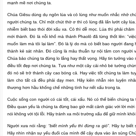
mạnh mẽ nơi chúng ta.
Chúa Giêsu dùng dụ ngôn lúa và cỏ lùng như muốn nhắc nhở chúng
người chúng ta. Chỉ một chút thờ ơ thì cỏ lùng đã lấn lướt cây lú
nhiễm biết bao thói đời xấu xa. Cỏ thì dễ mọc. Lúa thì phải chăm
mới thành. Đó là nỗi khổ mà thánh Phaolô đã từng thốt lên: “việc
muốn làm mà tôi lại làm”. Đó là lý do mà có biết bao người đang
thành kẻ sát nhân. Đó cũng là mâu thuẫn tự nội tâm con người
Chúa bảo chúng ta đừng lo lắng hay thất vọng. Hãy tin tưởng và
điều tốt đẹp nơi chúng ta. Tựa như một cây cải nhỏ bé tưởng chừ
đó nó sẽ trở thành cây cao bóng cả. Hay việc tốt chúng ta làm 
làm cho tất cả đều phải dạy men. Hãy kiên nhẫn rèn luyện nhâ
thượng hơn hầu khống chế những tính hư nết xấu trong ta.
Cuộc sống con người có cái tốt, cái xấu. Nó có thể biến chúng ta
Điều quan yếu là chúng ta đừng bao giờ mất cảnh giác với lời mời
nói không với tội lỗi. Hãy tránh xa môi trường xấu để giữ mình khỏi 
Người xưa nói rằng:
“biết mình yếu thì đừng ra gió”
. Hãy tự biết
Hãy nhìn nhận sự yếu đuối của mình để cậy dựa vào ân sủng Chú