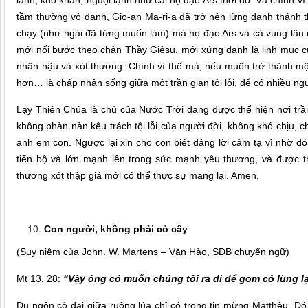
lánh, khô khan, nguội lạnh như cái họ đạo Ars thời đó. Và chính vì 
tầm thường vô danh, Gio-an Ma-ri-a đã trở nên lừng danh thánh th
chạy (như ngài đã từng muốn làm) mà họ đạo Ars và cả vùng lân 
mới nối bước theo chân Thầy Giêsu, mới xứng danh là linh mục 
nhân hậu và xót thương. Chính vì thế mà, nếu muốn trở thành một
hơn… là chấp nhận sống giữa một trần gian tội lỗi, để có nhiều ng
Lạy Thiên Chúa là chủ của Nước Trời đang được thể hiện nơi trần
không phàn nàn kêu trách tội lỗi của người đời, không khó chịu, 
anh em con. Ngược lại xin cho con biết dâng lời cảm tạ vì nhờ 
tiến bộ và lớn mạnh lên trong sức mạnh yêu thương, và được t
thương xót thập giá mới có thể thực sự mang lại. Amen.
Con người, không phải cỏ cây
(Suy niệm của John. W. Martens – Văn Hào, SDB chuyển ngữ)
Mt 13, 28:
“Vậy ông có muốn chúng tôi ra đi để gom cỏ lùng l
Dụ ngôn cỏ dại giữa ruộng lúa chỉ có trong tin mừng Matthêu. Đó