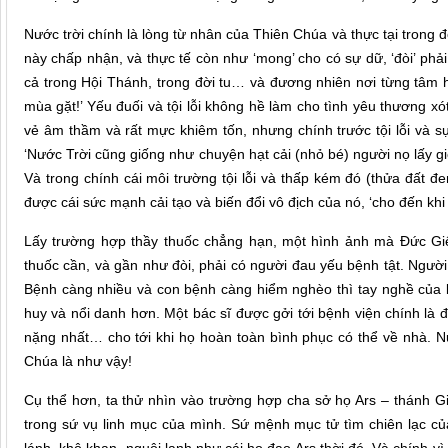
Nước trời chính là lòng từ nhân của Thiên Chúa và thực tại trong 
này chấp nhận, và thực tế còn như ‘mong’ cho có sự dữ, ‘đòi’ phải 
cả trong Hội Thánh, trong đời tu… và đương nhiên nơi từng tâm hồ
mùa gặt!’ Yếu đuối và tội lỗi không hề làm cho tình yêu thương xót
vẻ âm thầm và rất mực khiêm tốn, nhưng chính trước tội lỗi và
‘Nước Trời cũng giống như chuyện hạt cải (nhỏ bé) người nọ lấy
Và trong chính cái môi trường tội lỗi và thấp kém đó (thửa đất đ
được cái sức mạnh cải tạo và biến đổi vô địch của nó, ‘cho đến khi 
Lấy trường hợp thầy thuốc chẳng hạn, một hình ảnh mà Đức Gi
thuốc cần, và gần như đòi, phải có người đau yếu bệnh tật. Người 
Bệnh càng nhiều và con bệnh càng hiểm nghèo thì tay nghề của 
huy và nổi danh hơn. Một bác sĩ được gởi tới bệnh viện chính là 
nặng nhất… cho tới khi họ hoàn toàn bình phục có thể về nhà. N
Chúa là như vậy!
Cụ thể hơn, ta thử nhìn vào trường hợp cha sở họ Ars – thánh G
trong sứ vụ linh mục của mình. Sứ mệnh mục tử tìm chiên lạc củ