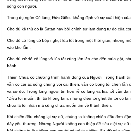
sống con người.
Trong dụ ngôn Cỏ lùng, Đức Giêsu khẳng định về sự xuất hiện của c
Cho dù kẻ thù đó là Satan hay bởi chính sự lạm dụng tự do của con
Cho dù cỏ lùng có bóp nghẹt lúa tốt trong một thời gian, nhưng mùa
vào kho lẫm.
Cho dù cứ để cỏ lùng và lúa tốt cùng lớn lên cho đến mùa gặt, nh
hành.
Thiên Chúa có chương trình hành động của Người: Trong hành trìn
vẫn có cái ác sống chung với cái thiện, vẫn có bóng tối chen lẫn
và sự dữ. Trong lòng người tín hữu rễ cỏ lùng và lúa tốt vẫn đan
“Điều tôi muốn, thì tôi không làm, nhưng điều tôi ghét thì tôi cứ l
chưa là tội nhân mà cũng chưa muốn tìm về thánh thiện.
Khi chiến đấu chống lại sự dữ, chúng ta không chiến đấu đơn độ
đầy yêu thương. Nhưng Người không can thiệp để tiêu diệt sự dữ 
bởi chúng ta là những con người có trách nhiệm. Sự dữ nào cũng 