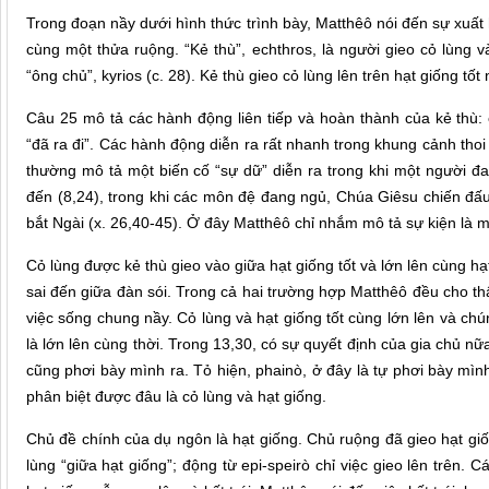
Trong đoạn nầy dưới hình thức trình bày, Matthêô nói đến sự xuất 
cùng một thửa ruộng. “Kẻ thù”, echthros, là người gieo cỏ lùng và
“ông chủ”, kyrios (c. 28). Kẻ thù gieo cỏ lùng lên trên hạt giống tố
Câu 25 mô tả các hành động liên tiếp và hoàn thành của kẻ thù: è
“đã ra đi”. Các hành động diễn ra rất nhanh trong khung cảnh thoi
thường mô tả một biến cố “sự dữ” diễn ra trong khi một người đ
đến (8,24), trong khi các môn đệ đang ngủ, Chúa Giêsu chiến đấu
bắt Ngài (x. 26,40-45). Ở đây Matthêô chỉ nhắm mô tả sự kiện là m
Cỏ lùng được kẻ thù gieo vào giữa hạt giống tốt và lớn lên cùng hạ
sai đến giữa đàn sói. Trong cả hai trường hợp Matthêô đều cho th
việc sống chung nầy. Cỏ lùng và hạt giống tốt cùng lớn lên và ch
là lớn lên cùng thời. Trong 13,30, có sự quyết định của gia chủ nữa
cũng phơi bày mình ra. Tỏ hiện, phainò, ở đây là tự phơi bày mình 
phân biệt được đâu là cỏ lùng và hạt giống.
Chủ đề chính của dụ ngôn là hạt giống. Chủ ruộng đã gieo hạt giố
lùng “giữa hạt giống”; động từ epi-speirò chỉ việc gieo lên trên.