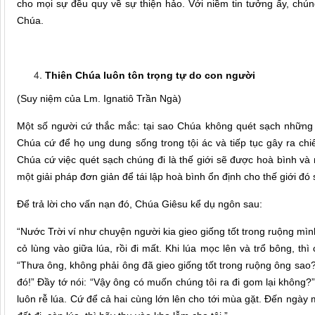
cho mọi sự đều quy về sự thiện hảo. Với niềm tin tưởng ấy, ch
Chúa.
Thiên Chúa luôn tôn trọng tự do con người
(Suy niệm của Lm. Ignatiô Trần Ngà)
Một số người cứ thắc mắc: tại sao Chúa không quét sạch những 
Chúa cứ để họ ung dung sống trong tội ác và tiếp tục gây ra chiế
Chúa cứ việc quét sạch chúng đi là thế giới sẽ được hoà bình và
một giải pháp đơn giản để tái lập hoà bình ổn định cho thế giới đó
Để trả lời cho vấn nạn đó, Chúa Giêsu kể dụ ngôn sau:
“Nước Trời ví như chuyện người kia gieo giống tốt trong ruộng mìn
cỏ lùng vào giữa lúa, rồi đi mất. Khi lúa mọc lên và trổ bông, th
“Thưa ông, không phải ông đã gieo giống tốt trong ruộng ông sao?
đó!” Đầy tớ nói: “Vậy ông có muốn chúng tôi ra đi gom lại không?
luôn rễ lúa. Cứ để cả hai cùng lớn lên cho tới mùa gặt. Đến ngày 