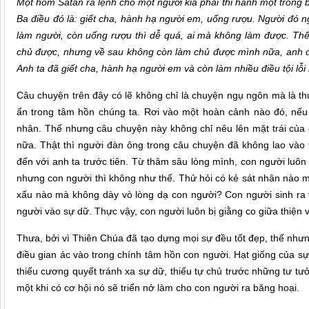
Một hôm Satan ra lệnh cho một người kia phải thi hành một trong 
Ba điều đó là: giết cha, hành hạ người em, uống rượu. Người đó ng
làm người, còn uống rượu thì dễ quá, ai mà không làm được. Thế 
chủ được, nhưng về sau không còn làm chủ được mình nữa, anh đã
Anh ta đã giết cha, hành hạ người em và còn làm nhiều điều tội lỗi
Câu chuyện trên đây có lẽ không chỉ là chuyện ngụ ngôn mà là thự
ẩn trong tâm hồn chúng ta. Rơi vào một hoàn cảnh nào đó, nếu 
nhân. Thế nhưng câu chuyện này không chỉ nêu lên mặt trái của c
nữa. Thật thì người đàn ông trong câu chuyện đã không lao vào 
đến với anh ta trước tiên. Từ thâm sâu lòng mình, con người luôn 
nhưng con người thì không như thế. Thử hỏi có kẻ sát nhân nào m
xấu nào mà không dày vò lòng dạ con người? Con người sinh ra v
người vào sự dữ. Thực vậy, con người luôn bị giằng co giữa thiện v
Thưa, bởi vì Thiên Chúa đã tạo dựng mọi sự đều tốt đẹp, thế nhưn
điều gian ác vào trong chính tâm hồn con người. Hạt giống của s
thiếu cương quyết tránh xa sự dữ, thiếu tự chủ trước những tư tư
một khi có cơ hội nó sẽ triển nở làm cho con người ra băng hoại.