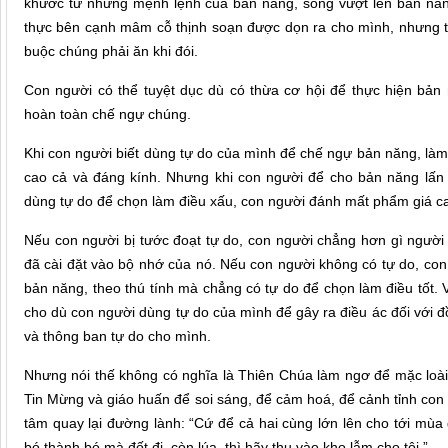
khước từ những mệnh lệnh của bản năng, sống vượt lên bản năn
thực bên cạnh mâm cỗ thịnh soạn được dọn ra cho mình, nhưng th
buộc chúng phải ăn khi đói.
Con người có thể tuyệt dục dù có thừa cơ hội để thực hiện bản 
hoàn toàn chế ngự chúng.
Khi con người biết dùng tự do của mình để chế ngự bản năng, làm 
cao cả và đáng kính. Nhưng khi con người để cho bản năng lấn
dùng tự do để chọn làm điều xấu, con người đánh mất phẩm giá c
Nếu con người bị tước đoạt tự do, con người chẳng hơn gì người
đã cài đặt vào bộ nhớ của nó. Nếu con người không có tự do, con 
bản năng, theo thú tính mà chẳng có tự do để chọn làm điều tốt. 
cho dù con người dùng tự do của mình để gây ra điều ác đối với 
và thông ban tự do cho mình.
Nhưng nói thế không có nghĩa là Thiên Chúa làm ngơ để mặc loài
Tin Mừng và giáo huấn để soi sáng, để cảm hoá, để cảnh tỉnh con 
tâm quay lại đường lành: “Cứ để cả hai cùng lớn lên cho tới mùa 
bó thành bó mà đốt đi, còn lúa, thì hãy thu vào kho lẫm cho tôi.”