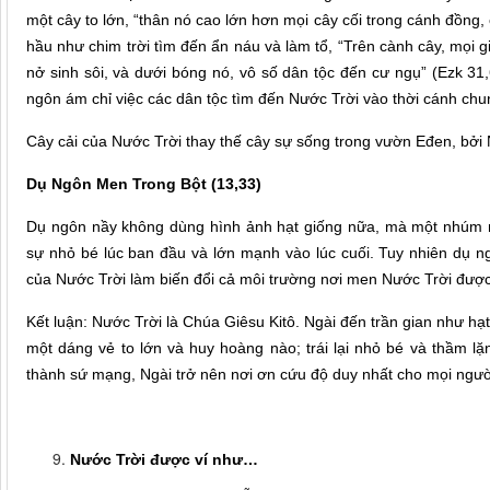
một cây to lớn, “thân nó cao lớn hơn mọi cây cối trong cánh đồng, 
hầu như chim trời tìm đến ẩn náu và làm tổ, “Trên cành cây, mọi g
nở sinh sôi, và dưới bóng nó, vô số dân tộc đến cư ngụ” (Ezk 31,
ngôn ám chỉ việc các dân tộc tìm đến Nước Trời vào thời cánh ch
Cây cải của Nước Trời thay thế cây sự sống trong vườn Eđen, bởi
Dụ Ngôn Men Trong Bột (13,33)
Dụ ngôn nầy không dùng hình ảnh hạt giống nữa, mà một nhúm 
sự nhỏ bé lúc ban đầu và lớn mạnh vào lúc cuối. Tuy nhiên dụ 
của Nước Trời làm biến đổi cả môi trường nơi men Nước Trời được
Kết luận: Nước Trời là Chúa Giêsu Kitô. Ngài đến trần gian như hạt
một dáng vẻ to lớn và huy hoàng nào; trái lại nhỏ bé và thầm lặ
thành sứ mạng, Ngài trở nên nơi ơn cứu độ duy nhất cho mọi ngườ
Nước Trời được ví như…