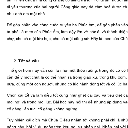
tìm Thiên Chúa mà cũng chẳng có tiếng trả lời. Tôi đi tìm người a
ái yêu thương của hai người Công giáo này đã cảm hoá được cả
như anh em một nhà.
Để góp phần vào công cuộc truyền bá Phúc Âm, để góp phần vào 
ta phải là men của Phúc Âm, làm dậy lên vẻ bác ái và thánh thiệ
chợ, cho cả một lớp học, cho cả một công sở. Hãy là men của Chú
Tốt và xấu
Thế giới hôm nay vẫn còn là như một thửa ruộng, trong đó có cỏ lùn
cần để ý một chút là có thể nhận ra trong giáo xứ, trong khu xóm
nữa, cùng một con người, nhưng có lúc hành động tốt và có lúc h
Chọn cái tốt và làm điều tốt cũng như ghét cái xấu và tiêu diệt c
mọi nơi và trong mọi lúc. Bài học này nói thì dễ nhưng áp dụng và
cố gắng liên tục, cố gắng không ngừng.
Tuy nhiên cái đích mà Chúa Giêsu nhắm tới không phải chỉ là nh
nóng nảy, bởi vì dụ ngôn trên kêu gọi sự nhẫn nại. Nhẫn nại với 