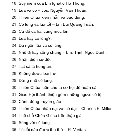
Suy niệm của Lm Ignatiô Hồ Thông.
Lúa và cỏ – Jos. Nguyễn Văn Thuần.
Thiên Chúa kiên nhẫn và bao dung.
Cỏ lùng và lúa tốt – Lm Bùi Quang Tuấn.
Cứ để cả hai cùng mọc lên.
Lúa hay cỏ lùng?.
Dụ ngôn lúa và cỏ lùng.
Nhổ đi hay sống chung – Lm. Trịnh Ngọc Danh.
Nhận diện sự dữ.
Tất cả là hồng ân.
Không được loại trừ.
Đừng nhổ cỏ lùng.
Thiên Chúa luôn cho ta cơ hội để hoán cải
Giáo Hội thánh thiện gồm những người có tội.
Cánh đồng truyền giáo.
Thiên Chúa nhẫn nại với cỏ dại – Charles E. Miller.
Thế chỗ Chúa Giêsu trên thập giá.
Sống với cỏ lùng.
Tội lỗi nào được tha thứ – R. Veritas.