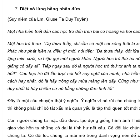
Diệt cỏ lùng bằng nhân đức
(Suy niệm của Lm. Giuse Tạ Duy Tuyền)
Một nhà hiền triết dẫn các học trò đến trên bãi cỏ hoang và hỏi cá
Một học trò thưa: “Dạ thưa thầy, chỉ cần có một cái xẻng thôi là x
khác như phát hiện ra điều gì mới, nói tiếp: “Dạ thưa thầy, đốt lửa
lặng mỉm cười, ra hiệu gọi một người khác. Người học trò thứ ba nó:
giống cỏ đấy ạ!”. Tiếp ngay sau đó là người học trò thứ tư anh ta n
hết!”. Các học trò đã lần lượt nói hết suy nghĩ của mình, nhà hiền
cách hay nhất, đó là hãy trồng cấy mùa màng lên đấy.
Cũng như v
duy nhất là hãy chiếm cứ nó bằng những đức tính tốt”.
Đây là một câu chuyện thật ý nghĩa. Ý nghĩa vì nó rút cho chúng t
thì không phải chỉ bỏ tật xấu mà quan yếu là tập thói quen tốt mới 
Con người chúng ta mặc dầu được tạo dựng giống hình ảnh Thiê
gieo vào hồn ta những cỏ dại là tính hư nết xấu. Có đôi lúc c
chúng ta. Có đôi lúc chúng ta mải mê trong danh vọng nên để cho