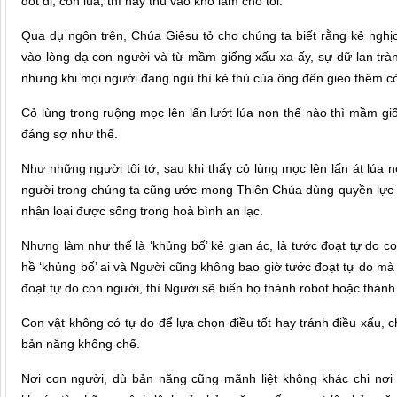
đốt đi, còn lúa, thì hãy thu vào kho lẫm cho tôi.”
Qua dụ ngôn trên, Chúa Giêsu tỏ cho chúng ta biết rằng kẻ ngh
vào lòng dạ con người và từ mầm giống xấu xa ấy, sự dữ lan tràn 
nhưng khi mọi người đang ngủ thì kẻ thù của ông đến gieo thêm cỏ
Cỏ lùng trong ruộng mọc lên lấn lướt lúa non thế nào thì mầm g
đáng sợ như thế.
Như những người tôi tớ, sau khi thấy cỏ lùng mọc lên lấn át lúa n
người trong chúng ta cũng ước mong Thiên Chúa dùng quyền lực c
nhân loại được sống trong hoà bình an lạc.
Nhưng làm như thế là ‘khủng bố’ kẻ gian ác, là tước đoạt tự do 
hề ‘khủng bố’ ai và Người cũng không bao giờ tước đoạt tự do mà
đoạt tự do con người, thì Người sẽ biến họ thành robot hoặc thành t
Con vật không có tự do để lựa chọn điều tốt hay tránh điều xấu, 
bản năng khống chế.
Nơi con người, dù bản năng cũng mãnh liệt không khác chi nơi