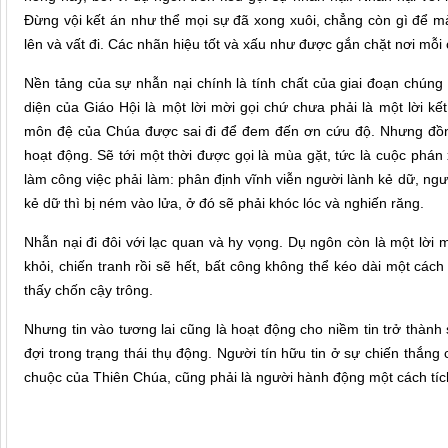
Đừng vội kết án như thể mọi sự đã xong xuôi, chẳng còn gì để mà
lên và vất đi. Các nhãn hiệu tốt và xấu như được gắn chặt nơi mỗi
Nền tảng của sự nhẫn nại chính là tính chất của giai đoạn chúng t
diện của Giáo Hội là một lời mời gọi chứ chưa phải là một lời kết
môn đệ của Chúa được sai đi để đem đến ơn cứu độ. Nhưng đồng 
hoạt động. Sẽ tới một thời được gọi là mùa gặt, tức là cuộc phán
làm công việc phải làm: phân định vĩnh viễn người lành kẻ dữ, ngư
kẻ dữ thì bị ném vào lửa, ở đó sẽ phải khóc lóc và nghiến răng.
Nhẫn nại đi đôi với lạc quan và hy vọng. Dụ ngôn còn là một lời m
khỏi, chiến tranh rồi sẽ hết, bất công không thể kéo dài một cách 
thấy chốn cậy trông.
Nhưng tin vào tương lai cũng là hoạt động cho niềm tin trở thành
đợi trong trạng thái thụ động. Người tín hữu tin ở sự chiến thắng c
chuộc của Thiên Chúa, cũng phải là người hành động một cách tích