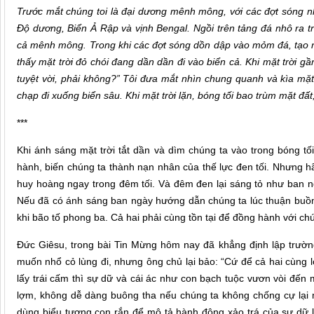
Trước mắt chúng toi là đại dương mênh mông, với các đợt sóng nh
Độ dương, Biển Ả Rập và vịnh Bengal. Ngồi trên tảng đá nhô ra t
cả mênh mông. Trong khi các đợt sóng dồn dập vào mỏm đá, tạo nê
thấy mặt trời đỏ chói đang dần dần đi vào biển cả. Khi mặt trời gần
tuyệt vời, phải không?” Tôi đưa mắt nhìn chung quanh và kìa mặt 
chạp đi xuống biển sâu. Khi mặt trời lặn, bóng tối bao trùm mặt đấ
***
Khi ánh sáng mặt trời tắt dần và dìm chúng ta vào trong bóng tối
hành, biến chúng ta thành nạn nhân của thế lực đen tối. Nhưng h
huy hoàng ngay trong đêm tối. Và đêm đen lại sáng tỏ như ban ng
Nếu đã có ánh sáng ban ngày hướng dẫn chúng ta lúc thuận buồm
khi bão tố phong ba. Cả hai phải cùng tồn tại để đồng hành với c
Đức Giêsu, trong bài Tin Mừng hôm nay đã khẳng định lập trườn
muốn nhổ cỏ lùng đi, nhưng ông chủ lại bảo: “Cứ để cả hai cùng lớ
lấy trái cấm thì sự dữ và cái ác như con bạch tuộc vươn vòi đến 
lợm, không dễ dàng buông tha nếu chúng ta không chống cự lại 
dùng biểu tượng con rắn để mô tả hành động xảo trá của sự dữ l