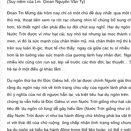
(Suy niệm của Lm. Gioan Nguyễn Văn Ty)
Đoạn Tin Mừng dài hôm nay chỉ có một chủ đề duy nhất: qua một 
thù mà, thoạt tiên xem ra rời rạc nhưng nhìn kĩ chúng bổ sung c
hơn, tôi thiết nghĩ cần phải đầu tư đội chút suy nghĩ. Hai dụ ngô
Nước Trời được ví như hạt cải, tuy nhỏ bé nhưng lại mọc thành 
men, vì đó là sức mạnh của chân thiện mỹ, mà chân thiện mỹ thì k
trên suy luận lô-gic, thực tế cho thấy: ngay cả giữa các tu sĩ n
hơn là tin tưởng vào sức mạnh của gương lành hay nhân đức. Ngay
nhiều khi cũng còn run sợ, lép vế trước các thói đời, lạc thuyết
hệ tại ở một điều gì khác lắm…
Dụ ngôn thứ ba thì Đức Giêsu kể, rồi lại được chính Người giải 
rằng dụ ngôn này nói về tình trạng chịu vậy của người lành phải 
thì ý nghĩa của nó đi ngược hẳn lại, và triệt tiêu hai dụ ngôn tr
chúng ta vẫn hiểu là Đức Giêsu ví von Nước Trời giống như hạt c
tiêu đề ‘dụ ngôn cỏ lùng’ dễ gây hiểu lầm (Nước Trời giống như c
đây Nước Trời được ví như ba hành động chứ không phải ba vật thể
ví với thái độ của chủ ruộng: ông chấp nhận tình trạng sống chun
ba dụ ngôn và hiểu ba hành động trong thế liên hoàn, có thể ý ngh