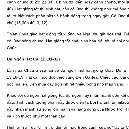
cánh chung (8,29; 21,34). Chính đợi đến ngày cánh chung, mọi sự 
46). Hạt giống tốt thì sinh hạt, còn cỏ lùng thì không; như thế ông
tôi tớ biết cách phân biệt và hành động trong ngày gặt. Cỏ lùng th
chủ (13,30b.40; 3, 12).
Thiên Chúa gieo hạt giống tốt xuống, và Ngài thu gặt hoa trái. T
cỏ lùng sống chung. Hạt giống tốt phải sinh hoa trái tốt, vì chỉ
Chúa.
Dụ Ngôn Hạt Cải (13,31-32)
Lần nữa Chúa Giêsu nói về dụ ngôn một hạt giống khác. Đó là h
13,18-19. Hạt cải mọc dọc theo vùng Biển Galilêa. Chiều cao loại
gốc mà lên. Đến mùa cây trổ sinh rất nhiều bông nhỏ màu vàng. H
Khác với dụ ngôn hạt giống tốt, dụ ngôn nầy nhấn mạnh đến kết qu
đầu. Tính cách tương phản nầy được diễn tả bởi hai tính từ mikrot
nầy nhấn mạnh sự sống lớn mạnh và năng động của Nước Trời. Hạt 
và kích thước như một thân cây.
Hình ảnh ẩn dụ “chim trời đến ẩn náu trong cành của nó” lấy từ 