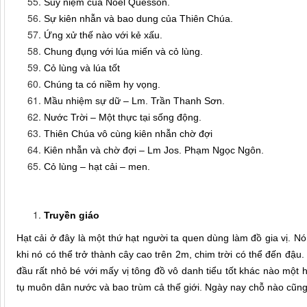
Suy niệm của Noel Quesson.
Sự kiên nhẫn và bao dung của Thiên Chúa.
Ứng xử thế nào với kẻ xấu.
Chung đụng với lúa miến và cỏ lùng.
Cỏ lùng và lúa tốt
Chúng ta có niềm hy vọng.
Mầu nhiệm sự dữ – Lm. Trần Thanh Sơn.
Nước Trời – Một thực tại sống động.
Thiên Chúa vô cùng kiên nhẫn chờ đợi
Kiên nhẫn và chờ đợi – Lm Jos. Phạm Ngọc Ngôn.
Cỏ lùng – hạt cải – men.
Truyền giáo
Hạt cải ở đây là một thứ hạt người ta quen dùng làm đồ gia vị. N
khi nó có thể trở thành cây cao trên 2m, chim trời có thể đến đậ
đầu rất nhỏ bé với mấy vị tông đồ vô danh tiểu tốt khác nào một 
tụ muôn dân nước và bao trùm cả thế giới. Ngày nay chỗ nào cũng