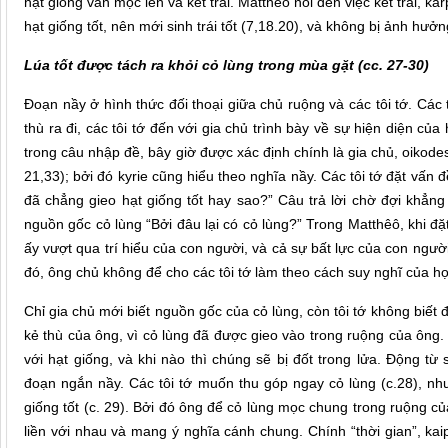
hạt giống vẫn mọc lên và kết trái. Matthêo nói đến việc kết trái, ka
hạt giống tốt, nên mới sinh trái tốt (7,18.20), và không bị ảnh hưởn
Lúa tốt được tách ra khỏi cỏ lùng trong mùa gặt (cc. 27-30)
Đoạn nầy ở hình thức đối thoại giữa chủ ruộng và các tôi tớ. Các t
thù ra đi, các tôi tớ đến với gia chủ trình bày về sự hiện diện của
trong câu nhập đề, bây giờ được xác định chính là gia chủ, oikode
21,33); bởi đó kyrie cũng hiểu theo nghĩa nầy. Các tôi tớ đặt vấn
đã chẳng gieo hạt giống tốt hay sao?” Câu trả lời chờ đợi khẳng đ
nguồn gốc cỏ lùng “Bởi đâu lại có cỏ lùng?” Trong Matthêô, khi đ
ấy vượt qua trí hiểu của con người, và cả sự bất lực của con người
đó, ông chủ không để cho các tôi tớ làm theo cách suy nghĩ của họ 
Chỉ gia chủ mới biết nguồn gốc của cỏ lùng, còn tôi tớ không biết 
kẻ thù của ông, vì cỏ lùng đã được gieo vào trong ruộng của ông.
với hạt giống, và khi nào thì chúng sẽ bị đốt trong lửa. Động từ 
đoạn ngắn nầy. Các tôi tớ muốn thu góp ngay cỏ lùng (c.28), nh
giống tốt (c. 29). Bởi đó ông để cỏ lùng mọc chung trong ruộng củ
liền với nhau và mang ý nghĩa cánh chung. Chính “thời gian”, kai