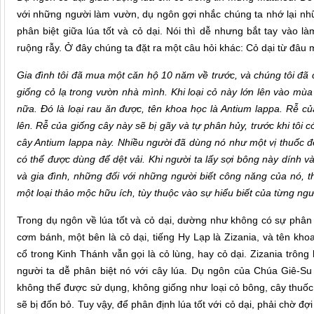
với những người làm vườn, dụ ngôn gợi nhắc chúng ta nhớ lại nhữ
phân biệt giữa lúa tốt và cỏ dại. Nói thì dễ nhưng bắt tay vào là
ruộng rẫy. Ở đây chúng ta đặt ra một câu hỏi khác: Cỏ dại từ đâu 
Gia đình tôi đã mua một căn hộ 10 năm về trước, và chúng tôi đã
giống cỏ lạ trong vườn nhà mình. Khi loại cỏ này lớn lên vào mùa
nữa. Đó là loại rau ăn được, tên khoa học là Antium lappa. Rễ củ
lên. Rễ của giống cây này sẽ bị gãy và tự phân hủy, trước khi tôi c
cây Antium lappa này. Nhiều người đã dùng nó như một vị thuốc 
có thể được dùng để dệt vải. Khi người ta lấy sợi bông này dính vào 
và gia đình, những đối với những người biết công năng của nó, th
một loại thảo mộc hữu ích, tùy thuộc vào sự hiểu biết của từng ngư
Trong dụ ngôn về lúa tốt và cỏ dại, dường như không có sự phân đị
cơm bánh, một bên là cỏ dại, tiếng Hy Lạp là Zizania, và tên kh
cổ trong Kinh Thánh vẫn gọi là cỏ lùng, hay cỏ dại. Zizania trông
người ta dễ phân biệt nó với cây lúa. Dụ ngôn của Chúa Giê-Su 
không thể được sử dụng, không giống như loại cỏ bông, cây thuốc 
sẽ bị đốn bỏ. Tuy vậy, để phân định lúa tốt với cỏ dại, phải chờ đ