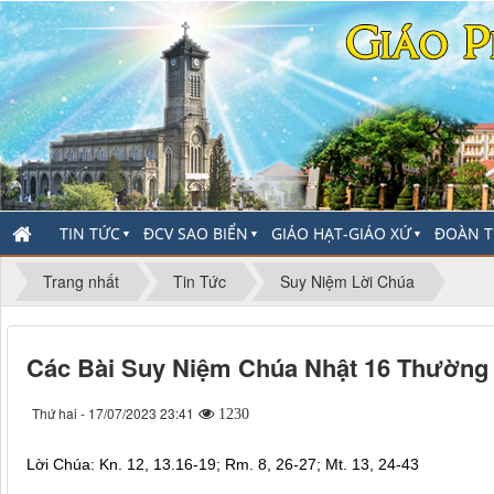
TIN TỨC
ĐCV SAO BIỂN
GIÁO HẠT-GIÁO XỨ
ĐOÀN T
▼
▼
▼
Trang nhất
Tin Tức
Suy Niệm Lời Chúa
Các Bài Suy Niệm Chúa Nhật 16 Thường N
Thứ hai - 17/07/2023 23:41
1230
Lời Chúa: Kn. 12, 13.16-19; Rm. 8, 26-27; Mt. 13, 24-43