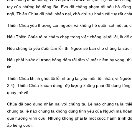
tay của những kẻ đồng lõa. Eva đã chẳng phạm tội nếu bà đừng đ
ngã, Thiên Chúa đã phải nhẫn nại, chờ đợi sự hoán cải tuy rất ch
Thiên Chúa yêu thương con người, và không hề quên sót một ai, c
Nếu Thiên Chúa tỏ ra chậm chạp trong việc chống lại tội lỗi, là để
Nếu chúng ta yếu đuối lầm lỗi, thì Người sẽ ban cho chúng ta sức
Nếu phải bước đi trong bóng đêm tối tăm vì mất niềm hy vọng, th
tin.
Thiên Chúa khinh ghét tội lỗi nhưng lại yêu mến tội nhân, vì Ngườ
2,4). Thiên Chúa khoan dung, độ lượng không phải để dung túng c
quay trở về.
Chúa đã bao dung nhẫn nại với chúng ta. Lẽ nào chúng ta lại thi
chúng ta, lẽ nào chúng ta không dùng tình yêu của Người mà hó
quê hương vĩnh cửu. Nhưng không phải là một cuộc hành trình đơn 
ắp tiếng cười.