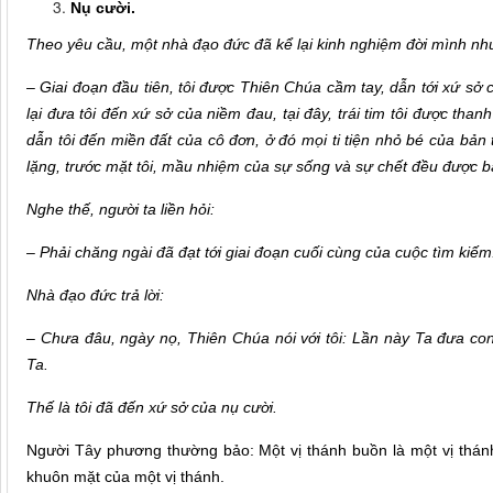
Nụ cười.
Theo yêu cầu, một nhà đạo đức đã kể lại kinh nghiệm đời mình nh
– Giai đoạn đầu tiên, tôi được Thiên Chúa cầm tay, dẫn tới xứ sở c
lại đưa tôi đến xứ sở của niềm đau, tại đây, trái tim tôi được than
dẫn tôi đến miền đất của cô đơn, ở đó mọi ti tiện nhỏ bé của bản th
lặng, trước mặt tôi, mầu nhiệm của sự sống và sự chết đều được b
Nghe thế, người ta liền hỏi:
– Phải chăng ngài đã đạt tới giai đoạn cuối cùng của cuộc tìm kiếm
Nhà đạo đức trả lời:
– Chưa đâu, ngày nọ, Thiên Chúa nói với tôi: Lần này Ta đưa co
Ta.
Thế là tôi đã đến xứ sở của nụ cười.
Người Tây phương thường bảo: Một vị thánh buồn là một vị thánh
khuôn mặt của một vị thánh.