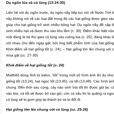
Dụ ngôn lúa và cỏ lùng (13:24-30)
Liên hệ với dụ ngôn trước, dụ ngôn nầy tiếp tục nói về Nước Trời
nầy không nói về các loại đất trong đó các hạt giống được gieo vào
giúp cho hạt giống trổ sinh nhiều bông hạt. Dụ ngôn nầy đề cập đế
sinh nhiều hạt và được thu vào kho lẫm (c. 30). Điểm khác biệt nữa
một đàng là kẻ thù gieo cỏ lùng vào ruộng lúa (c. 25); đàng khác 
với nhau cho đến ngày gặt, bởi ông biết phẩm tính của hạt giống
Khởi điểm về hạt giống tốt (c. 24); – Hạt giống lớn lên chung với c
mùa gặt (cc. 27-30)
Khởi điểm về hạt giống tốt (c. 24)
Matthêô dùng tĩnh từ kalos, “tốt” trong một số hình ảnh ẩn dụ như tr
giống tốt (13,24), hạt ngọc tốt (13,45), cá tốt (13,48). Các hình
chung. Đến thời sau cùng, cây nào sinh trái tốt thì được giữ lại, c
vào lửa; cá tốt sẽ được bỏ vào giỏ, còn cá xấu thì bị quăng ra ngo
cỏ lùng sẽ bị gom góp lại thành bó và bị đốt đi.
Hạt giống lớn lên chung với cỏ lùng (cc. 25-26)