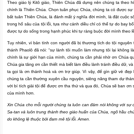
Theo giáo lý Kitô giáo, Thiên Chúa đã dựng nên chúng ta theo hì
chính là Thiên Chúa. Chọn tuân phục Chúa, chúng ta có được sự t
bất tuân Thiên Chúa, là đánh mất ý nghĩa đời mình, là đặt cuộc 
trong hố sâu của tội lỗi, tựa như cánh diều chỉ có thể tự do bay b
được tự do sống trong hạnh phúc khi tự ràng buộc đời mình theo lề
Tuy nhiên, vì bản tính con người đã bị thương tích do tội nguyên 
thánh Phaolô đã nói: “sự lành tôi muốn làm nhưng tôi lại không l
chính là sự giới hạn của mình, chúng ta cần phải nhờ ơn Chúa qu
Chúa gia tăng ơn cần thiết mà biết làm điều lành tránh điều dữ, và
ta gọi là ơn thánh hoá và ơn trợ giúp. Vì vậy, để gìn giữ vẻ đẹ
chúng ta cần thường xuyên cầu nguyện, siêng năng tham dự thán
với bí tích giải tội để được ơn tha thứ và qua đó, Chúa sẽ ban ơn
của mình hơn.
Xin Chúa cho mỗi người chúng ta luôn can đảm nói không với sự
Sa-tan và luôn trung thành theo giáo huấn của Chúa, ngõ hầu chún
do không lệ thuộc bởi đam mê tội lỗi. Amen
.