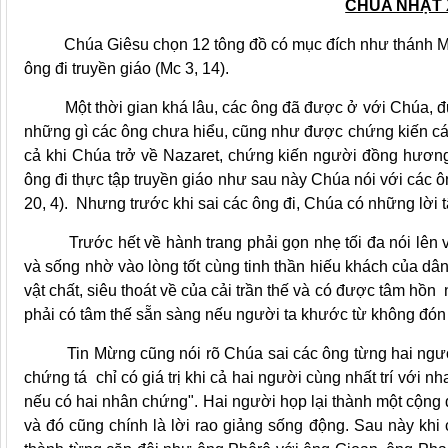
CHÚA NHẬT 
Chúa Giêsu chọn 12 tông đồ có mục đích như thánh Marc
ông đi truyền giáo (Mc 3, 14).
Một thời gian khá lâu, các ông đã được ở với Chúa, đượ
những gì các ông chưa hiểu, cũng như được chứng kiến c
cả khi Chúa trở về Nazaret, chứng kiến người đồng hương
ông đi thực tập truyền giáo như sau này Chúa nói với các 
20, 4). Nhưng trước khi sai các ông đi, Chúa có những lời 
Trước hết về hành trang phải gọn nhẹ tối đa nói lên vi
và sống nhờ vào lòng tốt cùng tinh thần hiếu khách của d
vật chất, siêu thoát về của cải trần thế và có được tâm h
phải có tâm thế sẵn sàng nếu người ta khước từ không đón 
Tin Mừng cũng nói rõ Chúa sai các ông từng hai người: 
chứng tá chỉ có giá trị khi cả hai người cùng nhất trí với nh
nếu có hai nhân chứng". Hai người họp lại thành một cộng 
và đó cũng chính là lời rao giảng sống động. Sau này khi 