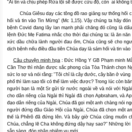
"Ai tin và chịu phép Rửa tội sẽ được cứu độ, còn ai không tin
Chúa Giêsu dạy các tông đồ rao giảng sự thống hối cũn
hối và tin vào Tin Mừng" (Mc 1,15). Vậy chúng ta hãy đón
bệnh Covid đang lây lan mạnh phải chăng đó cũng là dấu
lệnh Đức Mẹ Fatima nhắc cho thời đại chúng ta: là ăn năn
xức dầu chữa lành người đau ốm, Chúa cũng sẽ cho người
dịch bệnh nếu điều đầu tiên Chúa dạy là sám hối và tin và
Câu chuyện minh họa
: Đức Hồng Y GB Phạm minh Mẫn 
Cần Thơ thì nhận được sắc phong của Tòa Thánh chọn Ng
sức lo sợ và nói rằng: "Tôi chỉ là cây đước, cây bần ở vùn
phố thì làm sao tôi có thể làm việc được? Trong lúc còn bă
người bạn là một Sr gửi từ nước ngoài về và nói với Ngà
cho dân riêng của Ngài thì Ngài đã chọn Apbraham, và Ap
đạo dân riêng của Ngài, Chúa đã gọi một anh chàng nói ng
người đứng đầu Giáo Hội của Ngài, Chúa đã chọn một anh
thế là Phêrô đã đứng lên. Và bây giờ Chúa cũng muốn c
Chúa, chẳng lẽ Cha không đứng dậy hay sao?" Những lời
sẵn sàng đón nhận nhiệm vụ mới.