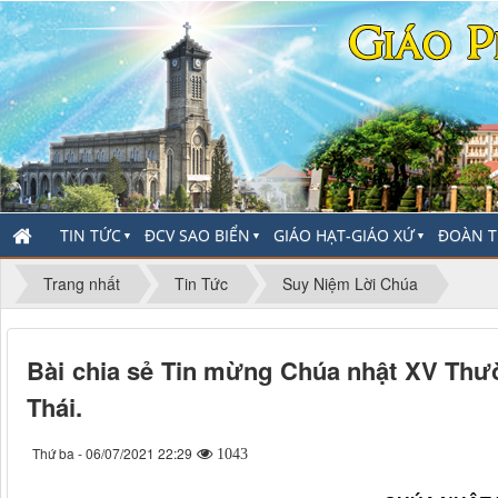
TIN TỨC
ĐCV SAO BIỂN
GIÁO HẠT-GIÁO XỨ
ĐOÀN T
▼
▼
▼
Trang nhất
Tin Tức
Suy Niệm Lời Chúa
Bài chia sẻ Tin mừng Chúa nhật XV Th
Thái.
Thứ ba - 06/07/2021 22:29
1043