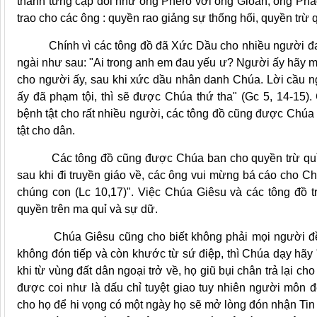
thành từng cặp đôi như ông Phêrô với ông Gioan, ông Phao
trao cho các ông : quyền rao giảng sự thống hối, quyền trừ
Chính vì các tông đồ đã Xức Dầu cho nhiều người đau 
ngài như sau: "Ai trong anh em đau yếu ư? Người ấy hãy m
cho người ấy, sau khi xức dầu nhân danh Chúa. Lời cầu ng
ấy đã phạm tội, thì sẽ được Chúa thứ tha" (Gc 5, 14-15)
bệnh tật cho rất nhiều người, các tông đồ cũng được Chúa
tật cho dân.
Các tông đồ cũng được Chúa ban cho quyền trừ quỉ nh
sau khi đi truyền giáo về, các ông vui mừng bá cáo cho C
chúng con (Lc 10,17)". Việc Chúa Giêsu và các tông đồ 
quyền trên ma quỉ và sự dữ.
Chúa Giêsu cũng cho biết không phải mọi người đều 
không đón tiếp và còn khước từ sứ điệp, thì Chúa dạy hãy "
khi từ vùng đất dân ngoại trở về, họ giũ bụi chân trả lại ch
được coi như là dấu chỉ tuyệt giao tuy nhiên người môn 
cho họ để hi vọng có một ngày họ sẽ mở lòng đón nhận Tin 