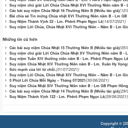
Suy niệm chú giải Lời Chúa Chúa Nhật XVI Thường Niên năm B - 
(12/
Các bài suy niệm Chúa Nhật 16 Thường Niên B (Nhiều tác giả)
Bài chia sẻ Tin mừng Chúa nhật XVI Thường Niên năm B - Lm GB
(14/07/2021)
Suy Niệm Thánh Vịnh 22 - Lm. Phêrô Phạm Ngọc Lê
Suy niệm Lời Chúa, Chúa Nhật XVI Thường Niên – Năm B - Lm Gi
Những tin cũ hơn
(05/
Các bài suy niệm Chúa Nhật 15 Thường Niên B (Nhiều tác giả)
Suy niệm chú giải Lời Chúa Chúa Nhật XV Thường Niên năm B - 
Suy niệm Tuần XIV thường niên năm B - Lm. Phêrô Phạm Ngọc L
Suy niệm Chúa Nhật XIV Thường Niên năm B - Lm. Xuân Hy Vọng
(01/07/2021)
Sức mạnh của lời từ chối.
Suy niệm Lời Chúa, Chúa Nhật XIV Thường Niên – Năm B - Lm Gi
(30/06/2021)
5 Phút Lời Chúa Mỗi Ngày – Tháng 07/2021
Suy niệm Chúa Nhật XIV Thường Niên năm B - Lm GB Phạm Hồng 
(29/
Các bài suy niệm Chúa Nhật 14 Thường Niên B (Nhiều tác giả)
(29/06/2021)
Suy Niệm Thánh Vịnh 122 - Lm. Phêrô Phạm Ngọc Lê
Copyright © [20