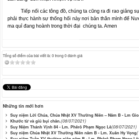
Tiếp nối các tông đồ, chúng ta cũng ra đi rao giảng sự 
phải thực hành sự thống hối này nơi bản thân mình để Nư
ma quỉ đang hoành trong thời đại chúng ta. Amen
Tổng số điểm của bài viết là: 0 trong 0 đánh giá
Những tin mới hơn
Suy niệm Lời Chúa, Chúa Nhật XV Thường Niên – Năm B - Lm Gi
(08/07/2021)
Khước từ và giũ bụi chân.
(08/07/2021)
Suy Niệm Thánh Vịnh 84 - Lm. Phêrô Phạm Ngọc Lê
(
Suy niệm Chúa Nhật XV Thường Niên năm B - Lm. Xuân Hy Vọng
Suy niệm Tuần XV thường niên năm B - Lm. Phêrô Phạm Ngọc Lê