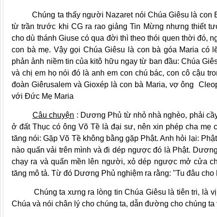
Chúng ta thấy người Nazaret nói Chúa Giêsu là con Bà M
từ trần trước khi CG ra rao giảng Tin Mừng nhưng thiết tưở
cho dù thánh Giuse có qua đời thì theo thói quen thời đó, 
con bà mẹ. Vậy gọi Chúa Giêsu là con bà góa Maria có l
phản ảnh niềm tin của kitô hữu ngay từ ban đầu: Chúa Giê
và chị em họ nói đó là anh em con chú bác, con cô cậu tr
đoàn Giêrusalem và Gioxép là con bà Maria, vợ ông Cle
với Đức Mẹ Maria
Câu chuyện
: Dương Phủ từ nhỏ nhà nghèo, phải cầ
ở đất Thục có ông Võ Tề là đại sư, nên xin phép cha mẹ 
tăng nói: Gặp Võ Tề không bằng gặp Phật. Anh hỏi lại: Phậ
nào quấn vải trên mình và đi dép ngược đó là Phật. Dương 
chạy ra và quấn mền lên người, xỏ dép ngược mở cửa ch
tăng mô tả. Từ đó Dương Phủ nghiệm ra rằng: "Tu đâu cho b
Chúng ta xưng ra lòng tin Chúa Giêsu là tiên tri, là vị
Chúa và nói chân lý cho chúng ta, dẫn đường cho chúng t