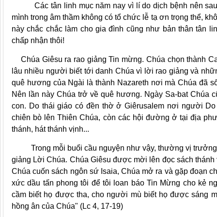
Các tân linh mục năm nay vì lí do dịch bệnh nên sau kh
mình trong âm thầm không có tổ chức lễ tạ ơn trọng thể, khô
này chắc chắc làm cho gia đình cũng như bản thân tân lin
chấp nhận thôi!
Chúa Giêsu ra rao giảng Tin mừng. Chúa chọn thành Cap
lâu nhiều người biết tới danh Chúa vì lời rao giảng và 
quê hương của Ngài là thành Nazareth nơi mà Chúa đã sống
Nên lần này Chúa trở về quê hương. Ngày Sa-bat Chúa c
con. Do thái giáo có đền thờ ở Giêrusalem nơi người Do 
chiên bò lên Thiên Chúa, còn các hội đường ở tại địa phư
thánh, hát thánh vịnh...
Trong mỗi buổi cầu nguyện như vậy, thường vị trưởng h
giảng Lời Chúa. Chúa Giêsu được mời lên đọc sách thánh v
Chúa cuốn sách ngôn sứ Isaia, Chúa mở ra và gặp đoạn ch
xức dầu tấn phong tôi để tôi loan báo Tin Mừng cho kẻ ng
cầm biết họ được tha, cho người mù biết họ được sáng mắ
hồng ân của Chúa" (Lc 4, 17-19)