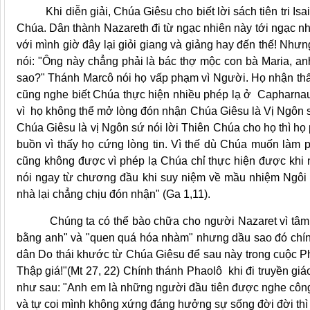
Khi diễn giải, Chúa Giêsu cho biết lời sách tiên tri Isa
Chúa. Dân thành Nazareth đi từ ngạc nhiên này tới ngạc 
với mình giờ đây lại giỏi giang và giảng hay đến thế! Nhưn
nói: "Ông này chẳng phải là bác thợ mộc con bà Maria, an
sao?" Thánh Marcô nói họ vấp phạm vì Người. Họ nhận thấy
cũng nghe biết Chúa thực hiện nhiều phép lạ ở Capharn
vì họ không thể mở lòng đón nhận Chúa Giêsu là Vị Ngôn 
Chúa Giêsu là vị Ngôn sứ nói lời Thiên Chúa cho họ thì họ 
buồn vì thấy họ cứng lòng tin. Vì thế dù Chúa muốn làm 
cũng không được vì phép lạ Chúa chỉ thực hiện được khi n
nói ngay từ chương đầu khi suy niệm về mầu nhiệm Ngôi
nhà lại chẳng chịu đón nhận" (Ga 1,11).
Chúng ta có thể bào chữa cho người Nazaret vì tâm lí
bằng anh" và "quen quá hóa nhàm" nhưng dầu sao đó chính
dân Do thái khước từ Chúa Giêsu để sau này trong cuộc Ph
Thập giá!"(Mt 27, 22) Chính thánh Phaolô khi đi truyền gi
như sau: "Anh em là những người đầu tiên được nghe công
và tự coi mình không xứng đáng hưởng sự sống đời đời thì