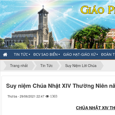
TIN TỨC
ĐCV SAO BIỂN
GIÁO HẠT-GIÁO XỨ
ĐOÀN T
▼
▼
▼
Trang nhất
Tin Tức
Suy Niệm Lời Chúa
Suy niệm Chúa Nhật XIV Thường Niên n
Thứ ba - 29/06/2021 22:47
1303
CHÚA NHẬT XIV T