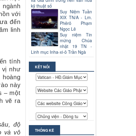
và Gia đình trong nền văn hoá
n ngành
kỹ thuật số
Suy Niệm Tuần
hồn với
XIX TN/A - Lm.
đưa đến
Phêrô Phạm
Ngọc Lê
âm linh
Suy niệm Tin
mừng Chúa
nhật 19 TN -
Linh mục Inha-xi-ô Trần Ngà
ến tính
KẾT NỐI
 vị như
o hoàng
rào này
s – một
h vẽ ra
sâu, độ
THỐNG KÊ
o và vô