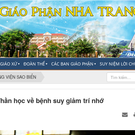
-GIÁO XỨ
ĐOÀN THỂ
CÁC BAN GIÁO PHẬN
SUY NIỆM LỜI C
▼
▼
▼
NG VIỆN SAO BIỂN
hần học về bệnh suy giảm trí nhớ