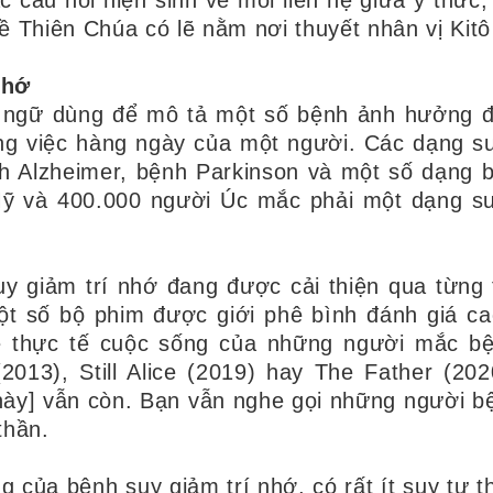
c câu hỏi hiện sinh về mối liên hệ giữa ý thức,
ề Thiên Chúa có lẽ nằm nơi thuyết nhân vị Kitô
nhớ
ật ngữ dùng để mô tả một số bệnh ảnh hưởng 
ng việc hàng ngày của một người. Các dạng s
h Alzheimer, bệnh Parkinson và một số dạng 
Mỹ và 400.000 người Úc mắc phải một dạng s
uy giảm trí nhớ đang được cải thiện qua từng 
t số bộ phim được giới phê bình đánh giá ca
ề thực tế cuộc sống của những người mắc b
2013), Still Alice (2019) hay The Father (202
 này] vẫn còn. Bạn vẫn nghe gọi những người b
thần.
 của bệnh suy giảm trí nhớ, có rất ít suy tư t