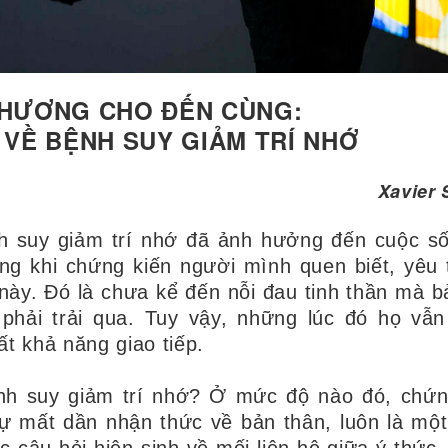
THƯƠNG CHO ĐẾN CÙNG:
VỀ BỆNH SUY GIẢM TRÍ NHỚ
Xavier
h suy giảm trí nhớ
đã ảnh hưởng đến cuộc s
ng khi chứng kiến ​​người mình quen biết, yêu
này. Đó là chưa kể đến nỗi đau tinh thần mà b
hải trải qua. Tuy vậy, những lúc đó họ vẫn
t khả năng giao tiếp.
ệnh suy giảm trí nhớ? Ở mức độ nào đó, chứ
sự mất dần nhận thức về bản thân, luôn là một