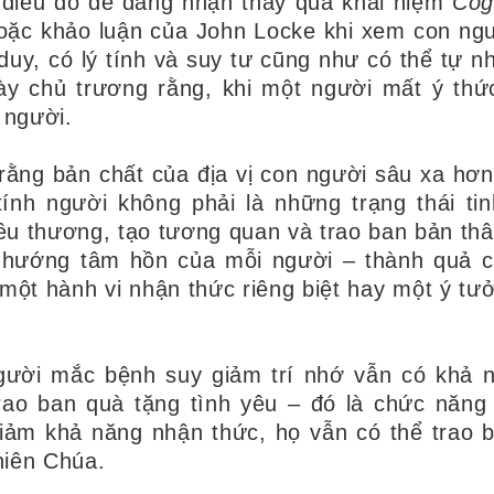
, điều đó dễ dàng nhận thấy qua khái niệm
C
og
oặc khảo luận của John Locke khi xem con ng
 duy, có lý tính và suy tư cũng như có thể tự n
này chủ trương rằng, khi một người mất ý thức
 người.
 rằng bản chất của địa vị con người sâu xa hơn
tính người không phải là những trạng thái tin
êu thương, tạo tương quan và trao ban bản thâ
 hướng tâm hồn của mỗi người – thành quả 
 một hành vi nhận thức riêng biệt hay một ý tư
gười mắc bệnh suy giảm trí nhớ vẫn có khả 
rao ban quà tặng tình yêu – đó là chức năng
iảm khả năng nhận thức, họ vẫn có thể trao 
hiên Chúa.