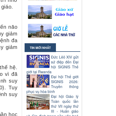
 trí nhớ
 giáo.
đến não
uy giảm
bệnh đa
uy giảm
TIN MỚI NHẤT
Đức Lêô XIV gửi
sứ điệp đến Đại
hội SIGNIS Thế
thế hệ.
giới tại Rwanda
o vì đã
Đại hội Thế giới
ệnh suy
SIGNIS 2026:
Truyền thông
0). Tuy
phục vụ hòa bình
ệnh suy
Đại hội Giáo lý
Toàn quốc lần
thứ VII ngày thứ
III - Huấn giáo
hần học