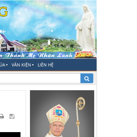
HÚA
VĂN KIỆN
LIÊN HỆ
▼
▼