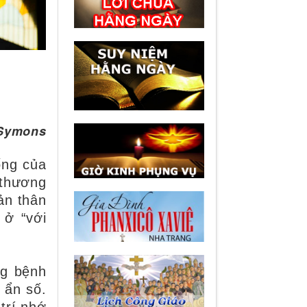
 Symons
ống của
 thương
ản thân
 ở “với
ng bệnh
 ẩn số.