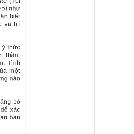
ito
(Tôi
ười như
hận biết
 và trí
 ý thức
h thần,
n. Tình
của một
ởng nào
năng có
 để xác
ban bản