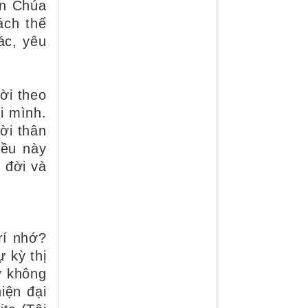
ên Chúa
ách thế
ác, yêu
ời theo
i mình.
ời thân
iều này
c đời và
rí nhớ?
 kỳ thị
ớ không
iện đại