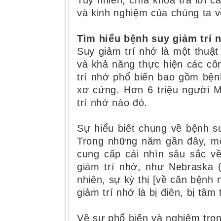
Tuy nhiên, chìa khóa trả lời cá
và kinh nghiệm của chúng ta v
Tìm hiểu bệnh suy giảm trí 
Suy giảm trí nhớ là một thu
và khả năng thực hiện các cô
trí nhớ phổ biến bao gồm bện
xơ cứng. Hơn 6 triệu người 
trí nhớ nào đó.
Sự hiểu biết chung về bệnh s
Trong những năm gần đây, mộ
cung cấp cái nhìn sâu sắc v
giảm trí nhớ, như Nebraska (
nhiên, sự kỳ thị [về căn bệnh
giảm trí nhớ là bị điên, bị tâm 
Về sự phổ biến và nghiêm trọng