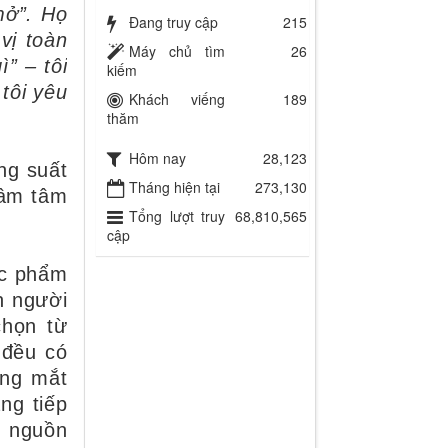
mở”. Họ
Đang truy cập
215
vị toàn
Máy chủ tìm
26
” – tôi
kiếm
 tôi yêu
Khách viếng
189
thăm
Hôm nay
28,123
ng suất
Tháng hiện tại
273,130
hâm tâm
Tổng lượt truy
68,810,565
cập
tác phẩm
n người
chọn từ
 đều có
ong mắt
ng tiếp
à nguồn