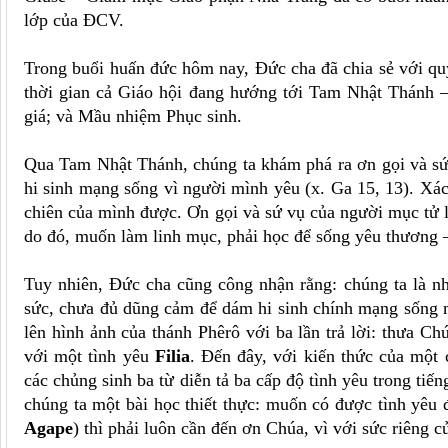
lớp của ĐCV.
Trong buổi huấn đức hôm nay, Đức cha đã chia sẻ với qu
thời gian cả Giáo hội đang hướng tới Tam Nhật Thánh –
giá; và Mầu nhiệm Phục sinh.
Qua Tam Nhật Thánh, chúng ta khám phá ra ơn gọi và s
hi sinh mạng sống vì người mình yêu (x. Ga 15, 13). Xá
chiên của mình được. Ơn gọi và sứ vụ của người mục tử l
do đó, muốn làm linh mục, phải học để sống yêu thương 
Tuy nhiên, Đức cha cũng công nhận rằng: chúng ta là n
sức, chưa đủ dũng cảm để dám hi sinh chính mạng sống m
lên hình ảnh của thánh Phêrô với ba lần trả lời: thưa Ch
với một tình yêu
Filia
. Đến đây, với kiến thức của một
các chủng sinh ba từ diễn tả ba cấp độ tình yêu trong tiế
chúng ta một bài học thiết thực: muốn có được tình yêu 
Agape
) thì phải luôn cần đến ơn Chúa, vì với sức riêng 