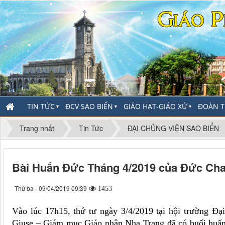
TIN TỨC
ĐCV SAO BIỂN
GIÁO HẠT-GIÁO XỨ
ĐOÀN T
▼
▼
▼
Trang nhất
Tin Tức
ĐẠI CHỦNG VIỆN SAO BIỂN
Bài Huấn Đức Tháng 4/2019 của Đức Cha
Thứ ba - 09/04/2019 09:39
1453
Vào lúc 17h15, thứ tư ngày 3/4/2019 tại hội trường 
Giuse – Giám mục Giáo phận Nha Trang đã có buổi huấn đ