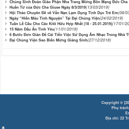
Chủng Sinh Đoàn Giáo Phận Nha Trang Mừng Bổn Mạng Đức Cha 
(13/03/2019)
Huấn Từ của Đức Cha Giuse Ngày 8/3/2019
(06/0
Hội Thảo Chuyên Đề về Vấn Nạn Lạm Dụng Tình Dục Trẻ Em
(24/02/2019)
Ngày “Hiến Máu Tình Nguyện” Tại Đại Chủng Viện
(17/01/2
Tuần Lễ Cầu Cho Các Kitô Hữu Hợp Nhất (18 - 25.01.2019)
(11/01/2019)
15 Năm Dấu Ấn Tình Yêu
6 Bước Đơn Giản Để Cải Tiến Việc Sử Dụng Âm Nhạc Trong Nhà 
(27/12/2018)
Đại Chủng Viện Sao Biển Mừng Giáng Sinh
Copyright © [20
Phụ trách:
E
Địa chỉ: 22 