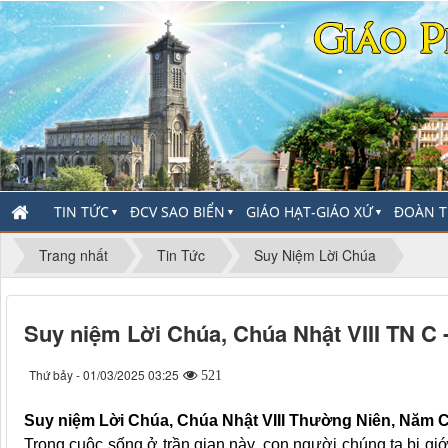
TIN TỨC
ĐCV SAO BIỂN
GIÁO HẠT-GIÁO XỨ
ĐOÀN T
▼
▼
▼
Trang nhất
Tin Tức
Suy Niệm Lời Chúa
Suy niệm Lời Chúa, Chúa Nhật VIII TN C
Thứ bảy - 01/03/2025 03:25
521
Suy niệm Lời Chúa, Chúa Nhật VIII Thường Niên, Năm 
Trong cuộc sống ở trần gian này, con người chúng ta bị giới