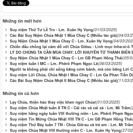
Những tin mới hơn
(01/03/2025)
Suy niệm Thứ Tư Lễ Tro - Lm. Xuân Hy Vọng
(04/03/
Các Bài Suy Niệm Chúa Nhật 1 Mùa Chay C (Nhiều tác giả)
(04/03/202
Suy Niệm Chúa Nhật 1 Mùa Chay C - Lm. Xuân Hy Vọng
Chiến đấu chống lại cám dỗ với Chúa Giêsu - Linh mục Inha-xi-ô 
LÝ DO CHÚNG TA CẦN MÙA CHAY: LỜI KHUYÊN TỪ THÁNH BIỂN
(05/0
Suy Niệm Chúa Nhật 1 Mùa Chay C - Lm GB Phạm Hồng Thái
(06/03/2025)
Suy niệm tuần I MC – Lm. Phêrô Phạm Ngọc Lê
Người ta không phải chỉ sống bằng cơm bánh, mà còn bằng Lời 
Suy niệm Lời Chúa, Chúa Nhật I Mùa Chay C - Lm Ga Phan Tiến D
(11/03/
Các Bài Suy Niệm Chúa Nhật II Mùa Chay C (Nhiều tác giả)
Những tin cũ hơn
(01/03/2025)
Lạy Chúa, thiện hảo thay việc khen ngợi Chúa!
(
Suy niệm Chúa Nhật tuần 8 TN C - Cái rác và cái xà - Lm. Mi Trầm
Suy niệm hằng ngày tuần VIII thường niên - Lm. Phêrô Phạm Ngọ
Suy niệm Tin Mừng Chúa Nhật VIII TN C - Lm GB Phạm Hồng Thái
Suy niệm Thứ Bảy tuần 7 TN - Chúa Giê-su và trẻ em - Lm. Mi Trầ
(27/02
Suy niệm Chúa Nhật VIII thường niên C - Lm. Xuân Hy Vọng