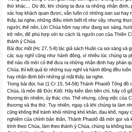
thứ khác… Do đó, khi chúng ta đưa ra những nhận định, p
xác hay khách quan được, vẫn luôn có những oan sai hay 
thấy, tai nghe, những điều mình biết rõ như vậy, nhưng thực
người, thế nên, Lời Chúa hôm nay như đang soi sáng, hướ
trở nên, để phù hợp với tư cách là người con của Thiên C
thánh ý Chúa.
Bài đọc một (Hc 27, 5-8) tác giả sách Huấn ca soi sáng và g
các suy nghĩ cũng như hành động, vì nhiều lúc chúng ta p
thế nào rồi mới có thể đưa ra những nhận định hay phán qu
Chúa, thì kết quả từ những suy nghĩ và hành động đều luôn
hay nhận định bởi những gì mắt thấy, tai nghe.
Trong bài đọc hai (1 Cr 15, 54-58) Thánh Phaolô Tông đồ 
Chúa, là môn đệ Đức Kitô: Hãy kiên tâm bền chí, hãy cố g
thương tín nhiệm, ủy thác cho. Thế nhưng, công việc của C
thương và tha thứ. Tuy nhiên, ngay cả khi chúng ta làm n
cũng không thể tránh khỏi những khó khăn, đau khổ, ngay 
nghiệm của chính bản thân, Thánh Phaolô đã mời gọi và k
trình theo Chúa, làm theo thánh ý Chúa, chúng ta không bao