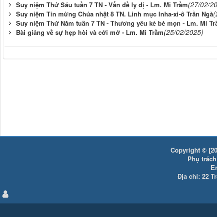
(27/02/2
Suy niệm Thứ Sáu tuần 7 TN - Vấn đề ly dị - Lm. Mi Trầm
(
Suy niệm Tin mừng Chúa nhật 8 TN. Linh mục Inha-xi-ô Trần Ngà
Suy niệm Thứ Năm tuần 7 TN - Thương yêu kẻ bé mọn - Lm. Mi T
(25/02/2025)
Bài giảng về sự hẹp hòi và cởi mở - Lm. Mi Trầm
Copyright © [20
Phụ trách:
E
Địa chỉ: 22 