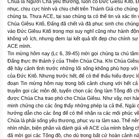
Chúa là Người Cha yêu thương, luôn có Đức Giêsu Kitô, Đấ
nhục, chịu cực hình và chịu chết trên Thánh Giá cho chúng
chúng ta. Thưa ACE, tại sao chúng ta có thể tin và xác 
Chúa Giêsu Kitô, Đấng đã chết và đã phục sinh cho chúng t
vào Đức Giêsu Kitô trong mọi suy nghĩ cũng như hành độn
không vô ích, nhưng đem lại kết quả tốt đẹp cho chính sự 
ACE mình.
Tin mừng hôm nay (Lc 6, 39-45) mời gọi chúng ta chú tâm
Đấng thực thi thánh ý của Thiên Chúa Cha. Khi Chúa Giêsu
đệ hãy cảnh tỉnh trước những lối sống không phù hợp vớ
của Đức Kitô. Nhưng trước hết, để có thể thấu hiểu được l
đoạn Tin mừng hôm nay trong bối cảnh chung với hết cả
truyền gọi các môn đệ, tuyển chọn các ông làm Tông đồ ch
được Chúa Cha trao phó cho Chúa Giêsu. Như vậy, nơi hành
minh chứng cho các ông thấy những phép lạ cả thể, Ngài đ
hướng dẫn cho các ông để có thể nhận ra các mối phúc v
Chúa là phải sống yêu thương, phục vụ ra làm sao. Thế nê
nhìn nhận, biện phân và đánh giá về ACE của mình bằng c
đã mời gọi các Tông đồ, cho dù trong bất cứ hoàn cảnh nà