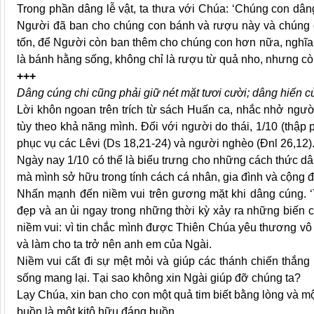
Trong phần dâng lễ vật, ta thưa với Chúa: ‘Chúng con dân
Người đã ban cho chúng con bánh và rượu này và chúng 
tốn, để Người còn ban thêm cho chúng con hơn nữa, nghĩa 
là bánh hằng sống, không chỉ là rượu từ quả nho, nhưng cò
+++
Dâng cúng chi cũng phải giữ nét mặt tươi cười; dâng hiến c
Lời khôn ngoan trên trích từ sách Huấn ca, nhắc nhở người
tùy theo khả năng mình. Đối với người do thái, 1/10 (thập
phục vụ các Lêvi (Ds 18,21-24) và người nghèo (Đnl 26,12)
Ngày nay 1/10 có thể là biểu trưng cho những cách thức dâ
mà mình sở hữu trong tính cách cá nhân, gia đình và cộng 
Nhấn mạnh đến niềm vui trên gương mặt khi dâng cúng. ‘
đẹp và an ủi ngay trong những thời kỳ xảy ra những biến 
niềm vui: vì tin chắc mình được Thiên Chúa yêu thương 
và làm cho ta trở nên anh em của Ngài.
Niềm vui cất đi sự mệt mỏi và giúp các thánh chiến thắn
sống mang lại. Tại sao không xin Ngài giúp đỡ chúng ta?
Lạy Chúa, xin ban cho con một quả tim biết bằng lòng và mộ
buồn là một kitô hữu đáng buồn.