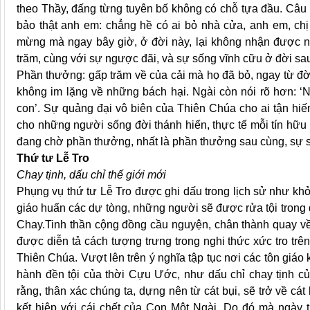
theo Thầy, đấng từng tuyên bố không có chỗ tựa đầu. Câu t
bảo thật anh em: chẳng hề có ai bỏ nhà cửa, anh em, chị 
mừng mà ngay bây giờ, ở đời này, lại không nhận được nh
trăm, cùng với sự ngược đãi, và sự sống vĩnh cữu ở đời sau
Phần thưởng: gấp trăm về của cải mà họ đã bỏ, ngay từ đờ
không im lặng về những bách hại. Ngài còn nói rõ hơn: ‘N
con’. Sự quảng đại vô biên của Thiên Chúa cho ai tận hiế
cho những người sống đời thánh hiến, thực tế mỗi tín hữu
đang chờ phần thưởng, nhất là phần thưởng sau cùng, sự 
Thứ tư Lễ Tro
Chay tịnh, dấu chỉ thế giới mới
Phụng vụ thứ tư Lễ Tro được ghi dấu trong lịch sử như khởi
giáo huấn các dự tòng, những người sẽ được rửa tội trong
Chay.Tinh thần cộng đồng cầu nguyện, chân thành quay về
được diễn tả cách tượng trưng trong nghi thức xức tro trên
Thiên Chúa. Vượt lên trên ý nghĩa tập tục nơi các tôn giáo
hành đền tội của thời Cựu Ước, như dấu chỉ chay tịnh củ
rằng, thân xác chúng ta, dựng nên từ cát bụi, sẽ trở về cá
kết hiệp với cái chết của Con Một Ngài. Do đó mà ngày t