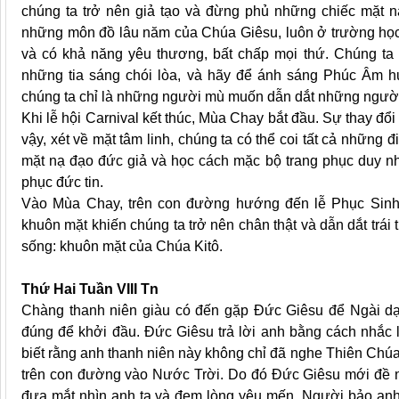
chúng ta trở nên giả tạo và đừng phủ những chiếc mặt nạ 
những môn đồ lâu năm của Chúa Giêsu, luôn ở trường học
và có khả năng yêu thương, bất chấp mọi thứ. Chúng ta 
những tia sáng chói lòa, và hãy để ánh sáng Phúc Âm h
chúng ta chỉ là những người mù muốn dẫn dắt những ngườ
Khi lễ hội Carnival kết thúc, Mùa Chay bắt đầu. Sự thay đ
vậy, xét về mặt tâm linh, chúng ta có thể coi tất cả những 
mặt nạ đạo đức giả và học cách mặc bộ trang phục duy nhấ
phục đức tin.
Vào Mùa Chay, trên con đường hướng đến lễ Phục Sinh, 
khuôn mặt khiến chúng ta trở nên chân thật và dẫn dắt trái 
sống: khuôn mặt của Chúa Kitô.
Thứ Hai Tuần VIII Tn
Chàng thanh niên giàu có đến gặp Đức Giêsu để Ngài dạ
đúng để khởi đầu. Đức Giêsu trả lời anh bằng cách nhắc l
biết rằng anh thanh niên này không chỉ đã nghe Thiên Chú
trên con đường vào Nước Trời. Do đó Đức Giêsu mới đề 
đưa mắt nhìn anh ta và đem lòng yêu mến. Người bảo anh t