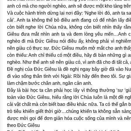
anh có mà cho người nghèo, anh sẽ được một kho tàng trên t
Và cuộc hành trình dừng lại nơi đây: ‘Nghe lời đó, anh ta s
cải’. Anh ta không thể bỏ điều anh đang có để nhận lấy đi
còn biết nghe lời Chúa nữa, không còn biết nhìn thấy rằn
Giêsu đưa mắt nhìn anh ta và đem lòng yêu mến…Anh chỉ
nghèo đi mà Đức Giêsu nói điều ấy, không phải vì nghiê
nên giàu có thực sự. Đức Giêsu muốn mở mắt cho anh thấy 
còn thiếu: Anh chỉ thiếu có một điều, hãy đi bán những gì
nghèo. Như thế anh sẽ nên giàu có, vì anh đã cho đi tất cả, a
Đề nghị của Đức Giêsu là đề nghị ngay bây giờ đã vào Nướ
đi vào sống thân tình với Ngài: Rồi hãy đến theo tôi. Sự 
làm chậm bước chân anh, ngăn cản anh.
Đây là bài học ta cần phải học lấy vì thông thường ‘sự ‘gi
toàn vào Đức Giêsu, hiểu rằng lời Chúa luôn là một đề ngh
cải vật chất mà còn biết bao điều khác nữa. Ta có thể gắn 
trò tiêu khiển giết thời giờ…chúng khiến ta không sẵn sàn
được mời gọi để đơn giản hóa cuộc sống của mình và nên b
theo Đức Giêsu