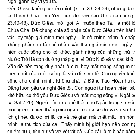
Ngài gánh lấy vì yêu ta.
Đức Giêsu không tự cứu mình (x. Lc 23, 34-39), nhưng đã c
là Thiên Chúa Tình Yêu, liên đới với đau khổ của chúng
23,40-43). Đức Giêsu mời gọi: Ai muốn theo Ta.. là một 
Chúa Cha. Để chung chia số phận của Đức Giêsu trên hành 
vác lấy thập giá mình mỗi ngày. Từ bỏ chính mình là ch
không phải như là chủ nhân, vác thập giá mình mỗi ngày 
hiến cuộc sống cho kẻ khác, gánh nặng của những thử t
Nước Trời là con đường thập giá, vì Đức Kitô và vì các kitô
Vấn đề nền tảng duy nhất là cứu hay mất mạng sống mình
then chốt của cuộc sống: là vấn đề sinh tử. Con người kh
sống cho chính mình. Không phải là Đấng Tạo Hóa nhưng 
Đấng luôn yêu và nghĩ đến tôi. Con người tự hoàn thiện b
kitô hữu có thể yêu Đức Giêsu và mất mạng sống vì Ngài bởi
(x. Gal 2,20). Người tín hữu phó thác cho Ngài, trong sự sốn
mọi người, chiến thắng mọi ngăn trở của sự dữ và sự sợ hã
Ích gì nếu được lời lãi cả và thế gian mà thiệt mất linh 
mình là thu tích của cải. Thấy mình bị giới hạn nên con
chiếm hữu, tích trữ và vơ vét tất cả. Của cải là thứ bảo đả