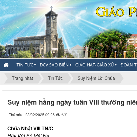
TIN TỨC
ĐCV SAO BIỂN
GIÁO HẠT-GIÁO XỨ
ĐOÀN T
▼
▼
▼
Trang nhất
Tin Tức
Suy Niệm Lời Chúa
Suy niệm hằng ngày tuần VIII thường ni
Thứ sáu - 28/02/2025 09:26
691
Chúa Nhật VIII TN/C
Hãy Vứt Bỏ Mặt Nạ