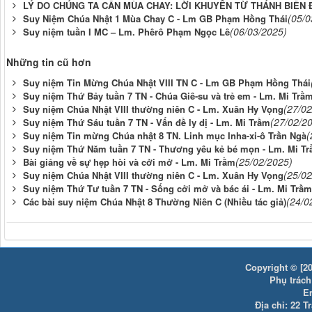
LÝ DO CHÚNG TA CẦN MÙA CHAY: LỜI KHUYÊN TỪ THÁNH BIỂN
(05/0
Suy Niệm Chúa Nhật 1 Mùa Chay C - Lm GB Phạm Hồng Thái
(06/03/2025)
Suy niệm tuần I MC – Lm. Phêrô Phạm Ngọc Lê
Những tin cũ hơn
Suy niệm Tin Mừng Chúa Nhật VIII TN C - Lm GB Phạm Hồng Thái
Suy niệm Thứ Bảy tuần 7 TN - Chúa Giê-su và trẻ em - Lm. Mi Trầ
(27/02
Suy niệm Chúa Nhật VIII thường niên C - Lm. Xuân Hy Vọng
(27/02/2
Suy niệm Thứ Sáu tuần 7 TN - Vấn đề ly dị - Lm. Mi Trầm
(
Suy niệm Tin mừng Chúa nhật 8 TN. Linh mục Inha-xi-ô Trần Ngà
Suy niệm Thứ Năm tuần 7 TN - Thương yêu kẻ bé mọn - Lm. Mi T
(25/02/2025)
Bài giảng về sự hẹp hòi và cởi mở - Lm. Mi Trầm
(25/02
Suy niệm Chúa Nhật VIII thường niên C - Lm. Xuân Hy Vọng
Suy niệm Thứ Tư tuần 7 TN - Sống cởi mở và bác ái - Lm. Mi Trầm
(24/0
Các bài suy niệm Chúa Nhật 8 Thường Niên C (Nhiều tác giả)
Copyright © [20
Phụ trách:
E
Địa chỉ: 22 