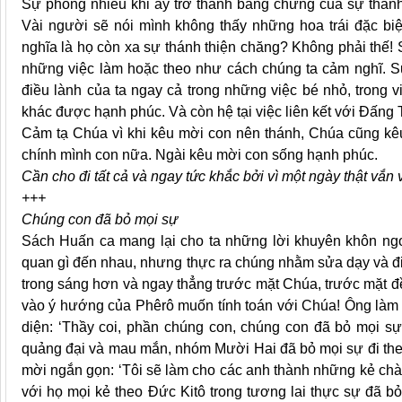
Sự phong nhiêu khi ấy trở thành bằng chứng của sự thánh 
Vài người sẽ nói mình không thấy những hoa trái đặc biệ
nghĩa là họ còn xa sự thánh thiện chăng? Không phải thế!
những việc làm hoặc theo như cách chúng ta cảm nghĩ. 
điều lành của ta ngay cả trong những việc bé nhỏ, trong 
khác được hạnh phúc. Và còn hệ tại việc liên kết với Đấng 
Cảm tạ Chúa vì khi kêu mời con nên thánh, Chúa cũng kêu
chính mình con nữa. Ngài kêu mời con sống hạnh phúc.
Cần cho đi tất cả và ngay tức khắc bởi vì một ngày thật vắn v
+++
Chúng con đã bỏ mọi sự
Sách Huấn ca mang lại cho ta những lời khuyên khôn ngo
quan gì đến nhau, nhưng thực ra chúng nhằm sửa dạy và đ
trong sáng hơn và ngay thẳng trước mặt Chúa, trước mặt đ
vào ý hướng của Phêrô muốn tính toán với Chúa! Ông làm 
diện: ‘Thầy coi, phần chúng con, chúng con đã bỏ mọi sự
quảng đại và mau mắn, nhóm Mười Hai đã bỏ mọi sự đi theo
mời ngắn gọn: ‘Tôi sẽ làm cho các anh thành những kẻ chà
với họ mọi kẻ theo Đức Kitô trong tương lai thực sự đã bỏ