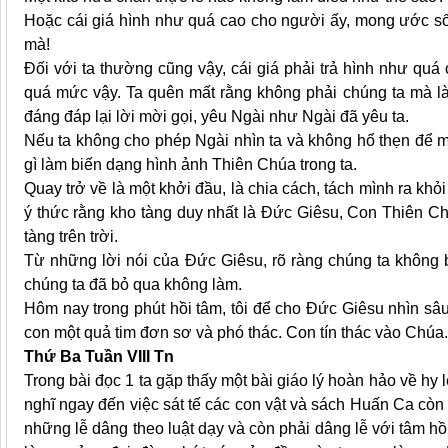
Hoặc cái giá hình như quá cao cho người ấy, mong ước sốn
mà!
Đối với ta thường cũng vậy, cái giá phải trả hình như quá 
quá mức vậy. Ta quên mất rằng không phải chúng ta mà là
đáng đáp lại lời mời gọi, yêu Ngài như Ngài đã yêu ta.
Nếu ta không cho phép Ngài nhìn ta và không hổ thẹn để m
gì làm biến dạng hình ảnh Thiên Chúa trong ta.
Quay trở về là một khởi đầu, là chia cách, tách mình ra khỏ
ý thức rằng kho tàng duy nhất là Đức Giêsu, Con Thiên C
tàng trên trời.
Từ những lời nói của Đức Giêsu, rõ ràng chúng ta không b
chúng ta đã bỏ qua không làm.
Hôm nay trong phút hồi tâm, tôi để cho Đức Giêsu nhìn sâu
con một quả tim đơn sơ và phó thác. Con tín thác vào Chúa.
Thứ Ba Tuần VIII Tn
Trong bài đọc 1 ta gặp thấy một bài giáo lý hoàn hảo về hy l
nghĩ ngay đến việc sát tế các con vật và sách Huấn Ca cò
những lễ dâng theo luật dạy và còn phải dâng lễ với tâm h