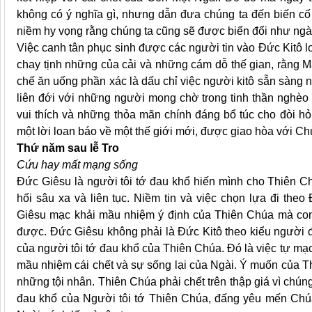
không có ý nghĩa gì, nhưng dẫn đưa chúng ta đến biến c
niềm hy vọng rằng chúng ta cũng sẽ được biến đổi như ngà
Việc canh tân phục sinh được các người tin vào Đức Kitô l
chay tịnh những của cải và những cám dỗ thế gian, rằng Ma 
chế ăn uống phần xác là dấu chỉ việc người kitô sẵn sàng
liên đới với những người mong chờ trong tinh thần nghèo 
vui thích và những thỏa mãn chính đáng bổ túc cho đòi hỏi
một lời loan báo về một thế giới mới, được giao hòa với Ch
Thứ năm sau lễ Tro
Cứu hay mất mạng sống
Đức Giêsu là người tôi tớ đau khổ hiến mình cho Thiên Ch
hối sâu xa và liên tục. Niềm tin và việc chọn lựa đi theo
Giêsu mạc khải mầu nhiệm ý định của Thiên Chúa mà con
được. Đức Giêsu không phải là Đức Kitô theo kiểu người 
của người tôi tớ đau khổ của Thiên Chúa. Đó là việc tự mạc 
mầu nhiệm cái chết và sự sống lại của Ngài. Ý muốn của Thi
những tội nhân. Thiên Chúa phải chết trên thập giá vì chún
đau khổ của Người tôi tớ Thiên Chúa, đấng yêu mến Chú