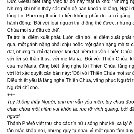
Đức Giêsu biết rằng việc từ bỏ này thật là khó: ‘Những 
Nhưng khi nhìn thấy các môn đệ băn khoăn lo lắng, Ngài 
lòng tin. Phương thuốc trị liệu không phải do ta cố gắn
hành động: ‘Đối với loài người thì không thể được, nhưng đ
Chúa mọi sự đều có thể’.
Ta trở lại điểm xuất phát. Luôn cần trở lại điểm xuất phát
qua, một gánh nặng phải chịu hoặc một gánh nặng mà ta cầ
đạt, nhưng ta chỉ đạt được khi đặt niềm tin vào Thiên Chú
với lời sứ thần thưa với mẹ Maria: ‘Đối với Thiên Chúa, 
của mẹ Maria, đấng biết lắng nghe lời Thiên Chúa, lắng n
với lời xác quyết căn bản này: ‘Đối với Thiên Chúa mọi sự 
Điều thiết yếu là lắng nghe Thiên Chúa, vâng phục Người t
Người chỉ cho.
+++
Tuy không thấy Người, anh em vẫn yêu mến, tuy chưa được
chan chứa một niềm vui khôn tả, rực rỡ vinh quang, bởi đ
người
Thánh Phêrô viết thư cho các tín hữu sống như kẻ ‘xa lạ’ 
tản mác khắp nơi, nhưng quy tụ nhau vì một quan tâm duy 