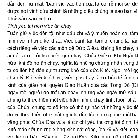
dẫn đến hư mất: ‘bám víu vào tiền của là cội rễ mọi sự d
được nơi vĩnh cửu chính là những điều chúng ta trao ban vì
Thứ sáu sau lễ Tro
Tình yêu thì hơn việc ăn chay
Tuân giữ việc đền tội như dấu chỉ và ý muốn hoán cải tâm h
mình với những kẻ khác. Việc canh tân tâm trí chúng ta n
cách riêng về việc các môn đệ Đức Giêsu không ăn chay, bở
ai đó, vượt trội hơn việc giữ chay: Chúa Giêsu. Khi Ngài 
nữa, khi đó họ ăn chay, nghĩa là những chứng nhân trung t
ta có liên hệ đến sự thương khó của đức Kitô. Ngài mời g
chân lý. Đối với kitô hữu, việc giữ chay là cơ hội để làm 
kính của giáo hội, quyển Giáo Huấn của các Tông Đồ (Di
ngày mà người do thái ăn chay, nhưng vào ngày thứ sáu
chúng ta thực hiện một việc hãm mình, chay tịnh, luôn phải 
của Chúa, chúng ta sẽ khó có thể tự hào vì những việc t
được thực hiện như một nghi lễ đền tội, nhưng như một h
vâng phục Chúa Cha vừa là cử chỉ yêu thương tột đỉnh, li
Kitô tháo cởi những xiềng xích bất công, ích kỷ và kiêu c
với kẻ cơ bần. Hãy múc lấy nơi Đức Kitô lòng mến chân th