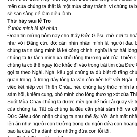
mến của chúng ta thật là một mùa chay thánh, vì chúng ta 
sẽ sẵn sàng để làm điều lành.
Thứ bảy sau lễ Tro
Ý thức mình là tội nhân
Đoạn tin mừng hôm nay cho thấy Đức Giêsu chờ đợi ta hoán
như với Đấng cứu độ; cần nhìn nhận mình là người đau b
chúng ta tin rằng mình là kẻ công chính, nghĩa là tự hài lòn
chúng ta tự tách mình xa khỏi lòng thương xót của Thiên 
chúng ta có thể ngay tức khắc đi vào trong trái tim của Đứ
gọi ta theo Ngài. Ngài kêu gọi chúng ta dù biết rõ rằng c
quan trọng là trong đáy lòng ta vẫn còn liên kết với Ngài.
việc kết hiệp với Thiên Chúa, nếu chúng ta ý thức mình là
sám hối, khiêm cung, phó mình cho lòng thương xót của Th
Suốt Mùa Chay chúng ta được mời gọi để hối cải quay về 
của chúng ta. Tất cả chúng ta đều cần phải sám hối và c
Đức Giêsu đón nhận chúng ta như thế ấy. Với ánh mắt nhâ
lên án như người con trưởng trong dụ ngôn đứa con hoang 
bao la của Cha dành cho những đứa con lỗi tội.