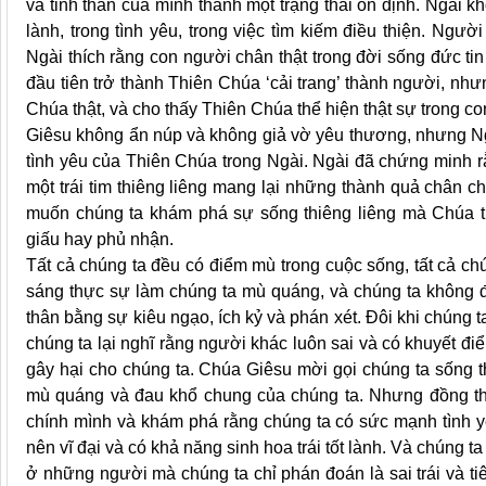
và tinh thần của mình thành một trạng thái ổn định. Ngài k
lành, trong tình yêu, trong việc tìm kiếm điều thiện. Ngư
Ngài thích rằng con người chân thật trong đời sống đức tin
đầu tiên trở thành Thiên Chúa ‘cải trang’ thành người, như
Chúa thật, và cho thấy Thiên Chúa thể hiện thật sự trong c
Giêsu không ẩn núp và không giả vờ yêu thương, nhưng Ngà
tình yêu của Thiên Chúa trong Ngài. Ngài đã chứng minh r
một trái tim thiêng liêng mang lại những thành quả chân ch
muốn chúng ta khám phá sự sống thiêng liêng mà Chúa t
giấu hay phủ nhận.
Tất cả chúng ta đều có điểm mù trong cuộc sống, tất cả ch
sáng thực sự làm chúng ta mù quáng, và chúng ta không 
thân bằng sự kiêu ngạo, ích kỷ và phán xét. Đôi khi chúng 
chúng ta lại nghĩ rằng người khác luôn sai và có khuyết đ
gây hại cho chúng ta. Chúa Giêsu mời gọi chúng ta sống 
mù quáng và đau khổ chung của chúng ta. Nhưng đồng thờ
chính mình và khám phá rằng chúng ta có sức mạnh tình y
nên vĩ đại và có khả năng sinh hoa trái tốt lành. Và chúng 
ở những người mà chúng ta chỉ phán đoán là sai trái và t