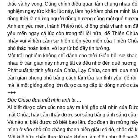
thác và hy vọng. Cũng chính điều quan tâm chung nhau đó 
nghiệm ngay tức khắc lúc này, làm họ khám phá ra mình là 
đồng thời là những người đồng hương cùng một quê hương
Anh em yêu mến, thánh Phêrô nói, không phải vì anh em đ
yêu mến ngay cả lúc còn trong tội lỗi nữa, để Thiên Ch
nhảy vui vì tiên cảm sự hiện diện yêu mến của Thiên Chúa
phó thác hoàn toàn, với sự từ bỏ đầy tin tưởng.
Một trải nghiệm không chỉ dành cho thời Giáo hội sơ khai
nhau ở trần gian này nhưng tất cả đều nhớ đến quê hương c
Phát xuất từ tình yêu của Chúa, Lạy Chúa, con trải qua nh
trần gian phong phú bằng cách làm tỏa lan tình yêu, để rồ
mà là một giòng sông lớn được cung cấp từ dòng nước của
+++
Đức Giêsu đưa mắt nhìn anh ta …
Ai biết được cảm xúc nào xảy ra khi gặp cái nhìn của Đức
mắt Chúa, hãy cảm thấy được soi sáng bằng ánh sáng của
Và nào ai biết được có biết bao lần, đọc đoạn tin mừng này
mình ở vào chỗ của chàng thanh niên giàu có đó, chắc đã k
Một kitô hữu chân thực lẽ nào không làm điều như thế sao?