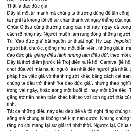
Thật là đạo đức giả!
Đây là một từ mạnh mà chúng ta thường dùng để tấn công 
ta nghĩ là không tốt về sự chân thành và ngay thẳng của n
Chúa Giêsu cũng thường dùng câu nói này, ngay cả trong
cách rõ ràng này, Người muốn làm rung động những người 
Từ ‘đạo đức giả’ bắt nguồn từ thuật ngữ Hy Lạp
‘hypokrit
người bắt chước, giống như một diễn viên, những giá trị m
đạo đức giả
‘giảng điều lành nhưng làm điều dữ’
, theo một
Đây là thời điểm [trước lễ Tro] diễn ra lễ hội Carnival [lễ 
chơi đùa với mặt nạ, từ người trẻ nhất đến người già nhất.
pháp hóa việc giả vờ thành người khác bằng cách cải trang.
chúng ta đều trở thành ‘kẻ đạo đức giả’, nhưng theo nghĩa
trong vài ngày, hoặc trong một buổi tối hay một bữa tiệc. 
gắng trở nên hoàn toàn khác biệt so với con người thật của
tính.
Tất cả những điều này đều đẹp đẽ và tôi nghĩ rằng chúng t
sống mà chúng ta không thể kìm nén được. Nhưng chúng ta 
rằng nó chỉ mang lại sự giải trí nhất thời. Ngược lại, Chú