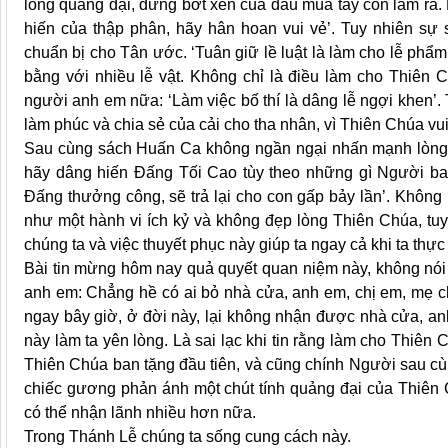
lòng quảng đại, đừng bớt xén của đầu mùa tay con làm ra. 
hiến của thập phân, hãy hân hoan vui vẻ’. Tuy nhiên sự 
chuẩn bị cho Tân ước. ‘Tuân giữ lề luật là làm cho lễ phẩm
bằng với nhiều lễ vật. Không chỉ là điều làm cho Thiên 
người anh em nữa: ‘Làm việc bố thí là dâng lễ ngợi khen’. 
làm phúc và chia sẻ của cải cho tha nhân, vì Thiên Chúa vui
Sau cùng sách Huấn Ca không ngần ngại nhấn mạnh lòng q
hãy dâng hiến Đấng Tối Cao tùy theo những gì Người ban
Đấng thưởng công, sẽ trả lại cho con gấp bảy lần’. Không n
như một hành vi ích kỷ và không đẹp lòng Thiên Chúa, tu
chúng ta và việc thuyết phục này giúp ta ngay cả khi ta thự
Bài tin mừng hôm nay quả quyết quan niệm này, không nói 
anh em: Chẳng hề có ai bỏ nhà cửa, anh em, chị em, mẹ ch
ngay bây giờ, ở đời này, lại không nhận được nhà cửa, an
này làm ta yên lòng. Là sai lạc khi tin rằng làm cho Thiên
Thiên Chúa ban tặng đầu tiên, và cũng chính Người sau cù
chiếc gương phản ánh một chút tính quảng đại của Thiên C
có thể nhận lãnh nhiều hơn nữa.
Trong Thánh Lễ chúng ta sống cung cách này.