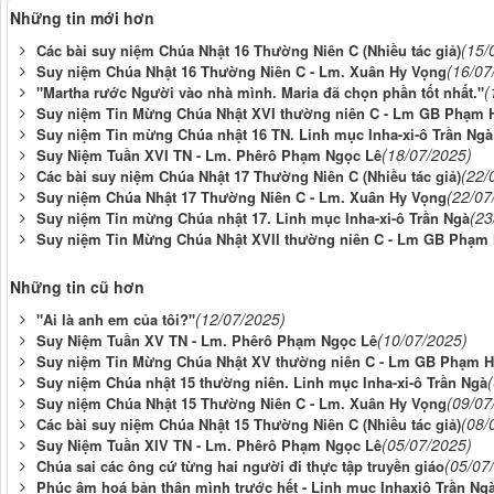
Những tin mới hơn
(15/
Các bài suy niệm Chúa Nhật 16 Thường Niên C (Nhiều tác giả)
(16/07
Suy niệm Chúa Nhật 16 Thường Niên C - Lm. Xuân Hy Vọng
(
"Martha rước Người vào nhà mình. Maria đã chọn phần tốt nhất."
Suy niệm Tin Mừng Chúa Nhật XVI thường niên C - Lm GB Phạm 
Suy niệm Tin mừng Chúa nhật 16 TN. Linh mục Inha-xi-ô Trần Ngà
(18/07/2025)
Suy Niệm Tuần XVI TN - Lm. Phêrô Phạm Ngọc Lê
(22/
Các bài suy niệm Chúa Nhật 17 Thường Niên C (Nhiều tác giả)
(22/07
Suy niệm Chúa Nhật 17 Thường Niên C - Lm. Xuân Hy Vọng
(23
Suy niệm Tin mừng Chúa nhật 17. Linh mục Inha-xi-ô Trần Ngà
Suy niệm Tin Mừng Chúa Nhật XVII thường niên C - Lm GB Phạm
Những tin cũ hơn
(12/07/2025)
"Ai là anh em của tôi?"
(10/07/2025)
Suy Niệm Tuần XV TN - Lm. Phêrô Phạm Ngọc Lê
Suy niệm Tin Mừng Chúa Nhật XV thường niên C - Lm GB Phạm H
Suy niệm Chúa nhật 15 thường niên. Linh mục Inha-xi-ô Trần Ngà
(09/07
Suy niệm Chúa Nhật 15 Thường Niên C - Lm. Xuân Hy Vọng
(08/
Các bài suy niệm Chúa Nhật 15 Thường Niên C (Nhiều tác giả)
(05/07/2025)
Suy Niệm Tuần XIV TN - Lm. Phêrô Phạm Ngọc Lê
(05/07
Chúa sai các ông cứ từng hai người đi thực tập truyền giáo
Phúc âm hoá bản thân mình trước hết - Linh mục Inhaxiô Trần Ng