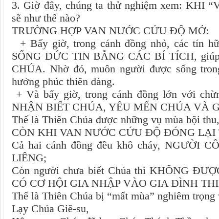
3. Giờ đây, chúng ta thử nghiệm xem: KH
sẽ như thế nào?
TRƯỜNG HỢP VAN NƯỚC CỨU ĐỘ MỞ:
+ Bấy giờ, trong cánh đồng nhỏ, các tín
SỐNG ĐỨC TIN BẰNG CÁC BÍ TÍCH, gi
CHÚA. Nhờ đó, muôn người được sống trong
hưởng phúc thiên đàng.
+ Và bấy giờ, trong cánh đồng lớn với chừn
NHẬN BIẾT CHÚA, YÊU MẾN CHÚA VÀ GIA
Thế là Thiên Chúa được những vụ mùa bội thu, 
CÒN KHI VAN NƯỚC CỨU ĐỘ ĐÓNG LẠI 
Cả hai cánh đồng đều khô cháy, NGƯỜ
LIÊNG;
Còn người chưa biết Chúa thì KHÔNG 
CÓ CƠ HỘI GIA NHẬP VÀO GIA ĐÌNH TH
Thế là Thiên Chúa bị “mất mùa” nghiêm trọng v
Lạy Chúa Giê-su,