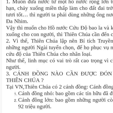
1. Muốn đưa nước từ một hồ nước rộng lớn 
hạn, chảy xuống miền thấp làm cho đất đai trở
tươi tốt… thì người ta phải dùng những ống nư
Đa Nhim.
Vậy thì muốn cho Hồ nước Cứu Độ bao la và k
xuống cho con người, thì Thiên Chúa cần đến c
2. Vì thế, Thiên Chúa lập nên Bí tích Truyề
những người Ngài tuyển chọn, để họ phục vụ n
cứu độ của Thiên Chúa cho nhân loại.
Như thế, linh mục có vai trò rất cao trọng v
người.
3. CÁNH ĐỒNG NÀO CẦN ĐƯỢC ĐÓ
THIÊN CHÚA ?
Tại VN,Thiên Chúa có 2 cánh đồng: Cánh đồng
Cánh đồng nhỏ: bao gồm các tín hữu đã đư
Cánh đồng lớn: bao gồm những người còn
92 triệu người.