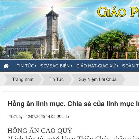
TIN TỨC
ĐCV SAO BIỂN
GIÁO HẠT-GIÁO XỨ
ĐOÀN T
▼
▼
▼
Trang nhất
Tin Tức
Suy Niệm Lời Chúa
Hồng ân linh mục. Chia sẻ của linh mục I
Thứ bảy - 12/07/2025 14:05
585
HỒNG ÂN CAO QUÝ
“Linh hồn tôi ngợi khen Thiên Chúa, thần trí 