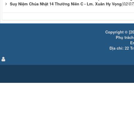
(02/07
Suy Niệm Chúa Nhật 14 Thường Niên C - Lm. Xuân Hy Vọng
Copyright © [20
Phụ trách:
E
Địa chỉ: 22 