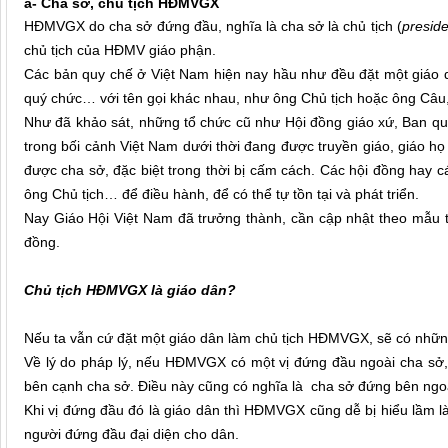
a- Cha sở, chủ tịch HĐMVGX
HĐMVGX do cha sở đứng đầu, nghĩa là cha sở là chủ tịch (
preside
chủ tịch của HĐMV giáo phận.
Các bản quy chế ở Việt Nam hiện nay hầu như đều đặt một giáo d
quý chức… với tên gọi khác nhau, như ông Chủ tịch hoặc ông Câ
Như đã khảo sát, những tổ chức cũ như Hội đồng giáo xứ, Ban qu
trong bối cảnh Việt Nam dưới thời đang được truyền giáo, giáo h
được cha sở, đặc biệt trong thời bị cấm cách. Các hội đồng hay c
ông Chủ tịch… để điều hành, để có thể tự tồn tại và phát triển.
Nay Giáo Hội Việt Nam đã trưởng thành, cần cập nhật theo mẫu 
đồng.
Chủ tịch HĐMVGX là giáo dân?
Nếu ta vẫn cứ đặt một giáo dân làm chủ tịch HĐMVGX, sẽ có những
Về lý do pháp lý, nếu HĐMVGX có một vị đứng đầu ngoài cha sở, t
bên cạnh cha sở. Điều này cũng có nghĩa là cha sở đứng bên n
Khi vị đứng đầu đó là giáo dân thì HĐMVGX cũng dễ bị hiểu lầm là
người đứng đầu đại diện cho dân.