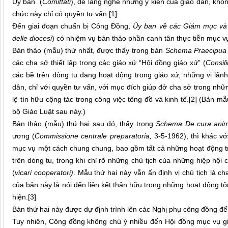
Ủy ban (
Comittati
), để lắng nghe những ý kiến của giáo dân, khô
chức này chỉ có quyền tư vấn.
[1]
Đến giai đoạn chuẩn bị Công Đồng,
Ủy ban về các Giám mục và
delle diocesi
) có nhiệm vụ bàn thảo phần canh tân thực tiễn mục v
Bản thảo (mẫu) thứ nhất, được thấy trong bản
Schema
Praecipua
các cha sở thiết lập trong các giáo xứ “Hội đồng giáo xứ” (
Consil
các bề trên dòng tu đang hoạt động trong giáo xứ, những vị lãn
dân, chỉ với quyền tư vấn, với mục đích giúp đở cha sở trong nhữn
lệ tín hữu cộng tác trong công việc tông đồ và kinh tế.
[2]
(Bản mẫu
bộ Giáo Luật sau này.)
Bản thảo (mẫu) thứ hai sau đó, thấy trong
Schema De cura ani
ương (
Commissione centrale preparatoria,
3-5-1962), thì khác v
mục vụ một cách chung chung, bao gồm tất cả những hoạt động tr
trên dòng tu, trong khi chỉ rõ những chủ tịch của những hiệp hội 
(
vicari cooperatori)
. Mẫu thứ hai này vẫn ấn định vị chủ tịch là c
của bản này là nói đến liên kết thân hữu trong những hoạt động t
hiện.
[3]
Bản thứ hai này được dự định trình lên các Nghị phụ công đồng để 
Tuy nhiên, Công đồng không chú ý nhiều đến Hội đồng mục vụ gi