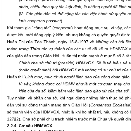
phán, chiếu theo quy tắc luật định, là những người đã lãnh 
§2. Các giáo dân có thể cộng tác vào việc hành sử quyền nà
iuris cooperari possunt
).
Khi tham gia “cộng tác” (
cooperari
) hoạt động mục vụ, vì vậy, c
được kêu mời đóng góp ý kiến, nhưng không có quyền quyết định: 
Huấn Thị của Tòa Thánh, ngày 15-8-1997 về
Những câu hỏi li
thánh trong Thừa tác vụ thánh của các tư tế
đã kể ra HĐMVGX và 
của giáo dân trong Giáo Hội. Huấn thị nhấn mạnh ở mục 5 số 3 rằ
Chính cha sở chủ trì (preside) HĐMVGX. Sẽ là vô hiệu, và vì
(hoặc quyết định) bởi HĐMVGX mà không có sự chủ trì của c
Huấn thị “
Linh mục, mục tử và người lãnh đạo của cộng đoàn giáo
Vì vậy, không được coi HĐMV như là một cơ quan thay cho c
kiến của đa số, kiềm hãm việc lãnh đạo giáo xứ của cha sở
”.
Tuy nhiên, về phần cha sở, khi ngài dùng những hình thức bỏ phi
đắn với sự đồng thuận mang tính Giáo Hội (
Consensus
Ecclesiae
số thành viên của HĐMVGX, nhất là khi họ nhất trí, nếu không có 
127§2). Cha sở phải chịu trách nhiệm trước mặt Chúa về quyết định 
2.2.4. Cơ cấu HĐMVGX