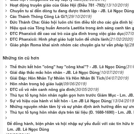
(13/10/2019)
Hoạt động truyền giáo của Giáo Hội (Điều 781 -792)
Chuyển tu sĩ đến dòng tu đang được thành lập - JB. Lê Ngọc Dũng
(29/10/2019)
Các Thánh Thông Công Là Gì?
Đức Thánh Cha: Giáo hội luôn chỉ tìm điều tốt cho các gia đình bị
Hiệu quả của Tông huấn Amoris Laetitia trong ánh sáng canh tân g
(07/
ĐTC Phanxicô đề cao vai trò của gia đình trong việc giáo dục
(21/02/2020)
ĐTC Phanxicô: Hình phạt giáo luật luôn để chữa lành
(2
Giáo phận Roma khai sinh nhóm các chuyên gia tư vấn pháp lý
Những tin cũ hơn
(31/
Thể thức kết hôn "công" hay "công khai"? - JB. Lê Ngọc Dũng
(10/07/2019)
Giải đáp thắc mắc hôn nhân - JB. Lê Ngọc Dũng
(04/07/2019)
Giải Đáp: Hôn Nhân Tự Nhiên Và Hôn Nhân Bí Tích
(09/06/2019)
Hôn nhân trong bộ giáo luật
(30/05/2019)
ĐTC cổ võ nền canh nông gia đình
Thủ tục tố tụng hôn nhân ngắn gọn hơn trước Giám Mục - Lm. JB
(13/04/2019
Sự vô hiệu của hành vi kết hôn - Lm JB Lê Ngọc Dũng
Những nguyên nhân tâm lý và sự phân định ảnh hưởng đến sự ưng
Thủ tục tố tụng hôn nhân dựa trên tài liệu (Đ. 1688-1690) - Lm. JB
Để đồng hành, biện phân và hội nhập sự yếu đuối với các tín hữu tro
Lm. JB. Lê Ngọc Dũng