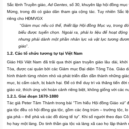
Sắc lệnh Truyền giáo,
Ad Gentes
, số 30, khuyên lập hội đồng mục
Mừng, trong đó có giáo dân tham gia cộng tác. Tuy nhiên Sắc lệ
riêng cho HĐMVGX
“
Giám mục nếu có thể, thiết lập Hội đồng Mục vụ, trong đó
biểu được tuyển chọn. Ngoài ra, phải lo liệu để hoạt động
nhưng phải dành một phần nhân lực và vật lực tương đươn
giáo
”.
1.2. Các tổ chức tương tự tại Việt Nam
Giáo Hội Việt Nam đã trãi qua thời gian truyền giáo lâu dài, khở
Tòa, được cai quản bởi các Giám mục Đại diện Tông Tòa. Giáo d
hình thành từng nhóm nhỏ và phát triển dần dần thành những giáo 
mục, bị cấm cách, bị bách hại. Để có thể duy trì và thăng tiến đờ
giáo xứ, thích ứng với hoàn cảnh riêng biệt, không giống với các 
1.2.1. Giai đoạn 1670-1880
Tác giả Peter Tâm Thành trong bài “Tìm hiểu Hội đồng Giáo xứ” đ
gia tộc đều có hội đồng gia tộc, gồm các ông trùm – trưởng tộc, lo
gia phả – thế phả và các đồ dùng tế tự”. Khi số người theo đạo C
họ hay một làng. Do tinh thần gia tộc và làng xã cao họ lập thành