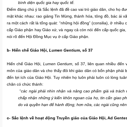
bình diện quốc gia hay quốc tế.
Điểm đáng chú ý là Sắc lệnh đã đề cao vai trò giáo dân, cho họ đượ
mặt khác nhau: rao giảng Tin Mừng, thánh hóa, tông đồ, bác ái xã
ra một cách rất là tổng quát: “những hội đồng” (consilia), ở nhiề
cấp Giáo phận hay Giáo xứ, và ngay cả còn nói đến cấp quốc gia,
nói rõ đến Hội Đồng Mục vụ ở cấp Giáo phận.
b- Hiến chế Giáo Hội,
Lumen Gentium
,
số 37
Hiến chế Giáo Hội,
Lumen Gentium,
số 37, liên quan nhiều đến v
môn của giáo dân và cho thấy đôi khi giáo dân có bổn phận phải b
đến lợi ích của Giáo Hội. Tuy nhiên họ luôn phải luôn có lòng tuâ
chăn có chức thánh:
“
các ngài phải nhìn nhận và nâng cao phẩm giá và trách 
chấp nhận những ý kiến khôn ngoan của họ, tin cẩn giao ph
do và quyền hạn để hành động; hơn nữa, các ngài cũng nên
c- Sắc lệnh về hoạt động Truyền giáo của Giáo Hội, Ad Gentes