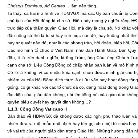
Christus Dominus
,
Ad Gentes
… làm nền tảng.
Ta thấy, cả hai mô hình về HĐMVGX mà các Ủy ban chuẩn bị Công
chủ tịch của Hội đồng là cha sở. Điều này mang ý nghĩa rằng H
trực tiếp của thẩm quyền Giáo Hội, mà đây là cha sở. Nó khác với
đầu riêng có thể là tu sĩ hay linh mục nào đó, hay không nhất thi
hay tự quyết nào đó, như là các phong trào, hội đoàn, hiệp hội, 
Các mô hình tổ chức ở Việt Nam, như Ban Hành Giáo, Ban Quý 
đầu, ít là trên danh nghĩa, là ông Trùm, ông Câu, ông Chánh T
cạnh cha sở. Liệu Công Đồng có chấp nhận bàn luận về mô hình 
Có lẽ là không, vì có nhiều khía cạnh chưa được minh giải cho h
nhiệm vụ của Hội Đồng đích thực là gì (tư vấn hay hoạt động tông
giống, có gì khác với các tổ chức đã có, đang hoạt động trong Gi
đại diện của giáo dân không, nói lên tiếng nói của giáo dân khô
quyền biểu quyết hay quyết định không…?
1.1.3. Công Đồng Vaticano II
Bản thảo về HĐMVGX đã không được các nghị phụ thảo luận và bị
nhiên đưa ra một mẫu nhất định hay tên gọi cho một tổ chức hay 
về vai trò của người giáo dân trong Giáo Hội. Những hướng dẫn n