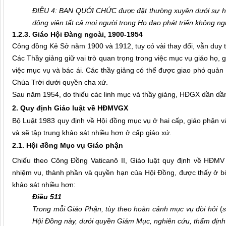
ĐIỀU 4: BAN QUỚI CHỨC được đặt thường xuyên dưới sự hư
động viên tất cả mọi người trong Họ đạo phát triển khô
1.2.3. Giáo Hội Đàng ngoài, 1900-1954
Công đồng Kẻ Sở năm 1900 và 1912, tuy có vài thay đổi, vẫn duy tr
Các Thầy giảng giữ vai trò quan trọng trong việc mục vụ giáo họ, g
việc mục vụ và bác ái. Các thầy giảng có thể được giao phó quản t
Chúa Trời dưới quyền cha xứ.
Sau năm 1954, do thiếu các linh mục và thầy giảng, HĐGX dần dần t
2. Quy định Giáo luật về HĐMVGX
Bộ Luật 1983 quy định về Hội đồng mục vụ ở hai cấp, giáo phận 
và sẽ tập trung khảo sát nhiều hơn ở cấp giáo xứ.
2.1. Hội đồng Mục vụ Giáo phận
Chiếu theo Công Đồng Vaticanô II, Giáo luật quy định về HĐMV 
nhiệm vụ, thành phần và quyền hạn của Hội Đồng, được thấy ở bốn
khảo sát nhiều hơn:
Điều 511
Trong mỗi Giáo Phận, tùy theo hoàn cảnh mục vụ đòi hỏi
(
s
Hội Đồng này, dưới quyền Giám Mục, nghiên cứu, thẩm định v