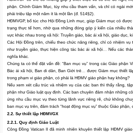
phận. Chính Giám Mục, tùy nhu cầu tham vấn, và chỉ có ngài mới
phải triệu tập một năm ít là một lần (đ. 514§2).
HĐMVGP, bổ túc cho Hội Đồng Linh mục, giúp Giám mục có được n
trạng thực tế hơn, nhờ qua những đóng góp ý kiến của nhiều t
vực khác nhau trong xã hội: Truyền giáo, bác ái xã hội, giáo dục, 
Các Hội Đồng trên, chiếu theo chức năng riêng, chỉ có nhiệm vụ
như truyền giáo, thực hiện công tác bác ái xã hội… Nếu các thà
nghĩa khác.
Chúng ta có thể đặt vấn đề: “Ban mục vụ” trong các Giáo phận
Bác ái xã hội, Ban di dân, Ban Giới trẻ… được Giám mục thiết lập
trong phạm vi giáo phận, có phải là HĐMV giáo phận hay không?
Nếu xem xét cấu trúc và nhiệm vụ của các ban thì thấy rằng, 
phận như Giáo luật quy định. Các ban chuyên đảm nhận những công
ứng nhu cầu mục vụ theo từng lãnh vực riêng rẽ, chứ không chu
ban mục vụ trên, đảm trách “hoạt động mục vụ” thuộc Giáo phận, 
2.2. Sự thiết lập HĐMVGX
2.2.1. Quy định Giáo Luật
Công Đồng Vatican II đã minh nhiên khuyên thiết lập HĐMV giáo