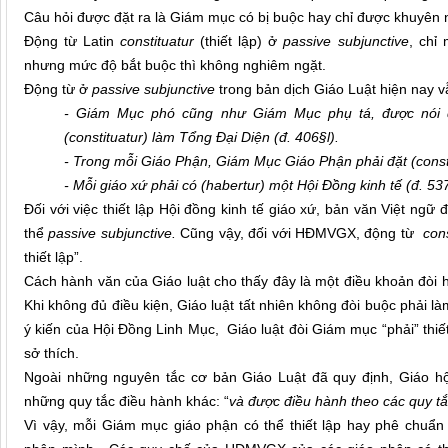
Câu hỏi được đặt ra là Giám mục có bị buộc hay chỉ được khuyê
Động từ Latin
constituatur
(thiết lập) ở
passive subjunctive
, chỉ 
nhưng mức độ bắt buộc thì không nghiêm ngặt.
Động từ ở
passive subjunctive
trong bản dịch Giáo Luật hiện nay vẫ
- Giám Mục phó cũng như Giám Mục phụ tá, được nói 
(constituatur) làm Tổng Đại Diện (đ. 406§l).
- Trong mỗi Giáo Phận, Giám Mục Giáo Phận phải đặt (const
- Mỗi giáo xứ phải có (habertur) một Hội Đồng kinh tế (đ. 537
Đối với việc thiết lập Hội đồng kinh tế giáo xứ, bản văn Việt ngữ
thể
passive subjunctive.
Cũng vậy, đối với HĐMVGX, động từ
cons
thiết lập”.
Cách hành văn của Giáo luật cho thấy đây là một điều khoản đòi h
Khi không đủ điều kiện, Giáo luật tất nhiên không đòi buộc phải làm
ý kiến của Hội Đồng Linh Mục, Giáo luật đòi Giám mục “phải” thi
sở thích.
Ngoài những nguyên tắc cơ bản Giáo Luật đã quy định, Giáo h
những quy tắc điều hành khác: “
và được điều hành theo các quy t
Vì vậy, mỗi Giám mục giáo phận có thể thiết lập hay phê chuẩ