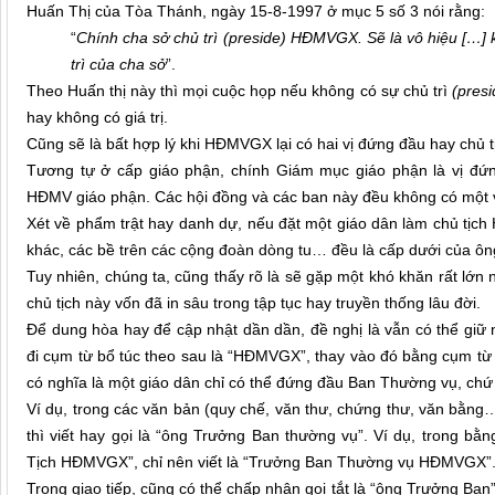
Huấn Thị của Tòa Thánh, ngày 15-8-1997 ở mục 5 số 3 nói rằng:
“
Chính cha sở chủ trì (preside) HĐMVGX. Sẽ là vô hiệu […]
trì của cha sở
”.
Theo Huấn thị này thì mọi cuộc họp nếu không có sự chủ trì
(pres
hay không có giá trị.
Cũng sẽ là bất hợp lý khi HĐMVGX lại có hai vị đứng đầu hay chủ t
Tương tự ở cấp giáo phận, chính Giám mục giáo phận là vị đứn
HĐMV giáo phận. Các hội đồng và các ban này đều không có một vị
Xét về phẩm trật hay danh dự, nếu đặt một giáo dân làm chủ tịch
khác, các bề trên các cộng đoàn dòng tu… đều là cấp dưới của ôn
Tuy nhiên, chúng ta, cũng thấy rõ là sẽ gặp một khó khăn rất lớn
chủ tịch này vốn đã in sâu trong tập tục hay truyền thống lâu đời.
Để dung hòa hay để cập nhật dần dần, đề nghị là vẫn có thể giữ
đi cụm từ bổ túc theo sau là “HĐMVGX”, thay vào đó bằng cụm 
có nghĩa là một giáo dân chỉ có thể đứng đầu Ban Thường vụ, c
Ví dụ, trong các văn bản (quy chế, văn thư, chứng thư, văn bằng…
thì viết hay gọi là “ông Trưởng Ban thường vụ”. Ví dụ, trong b
Tịch HĐMVGX”, chỉ nên viết là “Trưởng Ban Thường vụ HĐMVGX”
Trong giao tiếp, cũng có thể chấp nhận gọi tắt là “ông Trưởng Ban