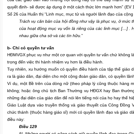
quyết định- sẽ được áp dụng ở một cách thức lớn mạnh hơn” (EV 
Số 26 của Huấn thị “Linh mục, mục tử và người lãnh đạo của cộng 
Trách vụ căn bản của hội đồng như vậy là phục vụ, ở mức thiế
của hoạt động mục vụ vốn là riêng của các linh mục […] . 
nhau giữa cha sở và các tín hữu.
”
b- Chỉ có quyền tư vấn
HĐMVGX phục vụ như một cơ quan với quyền tư vấn chứ không là c
trọng đến việc thi hành nhiệm vụ hơn là điều hành.
Tuy nhiên, xu hướng muốn có quyền điều hành của tập thể giáo d
ra là giáo dân, đại diện cho một cộng đoàn giáo dân, có quyền lã
Ví dụ, một Bề trên của dòng nữ (theo pháp lý cũng thuộc hàng m
không; hoặc ông chủ tịch Ban Thường vụ HĐGX hay Ban thườn
những đại diện của giáo dân để nói lên tiếng nói của họ hay thể 
Giáo Luật dựa vào truyền thống và giáo thuyết của Công Đồng Va
chức thánh (thuộc hàng giáo sĩ) mới có quyền lãnh đạo và giáo dân
điều này:
Điều 129
§l. Những người có năng cách giữ quyền lãnh đạo trong Giáo