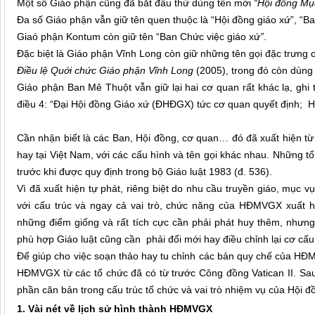
Một số Giáo phận cũng đã bắt đầu thử dùng tên mới
“Hội đồng Mục
Đa số Giáo phận vẫn giữ tên quen thuộc là “Hội đồng giáo xứ”, “B
Giaó phận Kontum còn giữ tên “Ban Chức việc giáo xứ
”
.
Đặc biệt là Giáo phận Vĩnh Long còn giữ những tên gọi đặc trưng
Điều lệ Quới chức Giáo phận Vĩnh Long
(2005), trong đó còn dùng
Giáo phận Ban Mê Thuột vẫn giữ lại hai cơ quan rất khác lạ, ghi
điều 4: “Đại Hội đồng Giáo xứ (ĐHĐGX) tức cơ quan quyết định; 
Cần nhận biết là các Ban, Hội đồng, cơ quan… đó đã xuất hiện từ x
hay tại Việt Nam, với các cấu hình và tên gọi khác nhau. Những tổ
trước khi được quy định trong bộ Giáo luật 1983 (đ. 536).
Vì đã xuất hiện tự phát, riêng biệt do nhu cầu truyền giáo, mục vụ
với cấu trúc và ngay cả vai trò, chức năng của HĐMVGX xuất h
những điểm giống và rất tích cực cần phải phát huy thêm, nhưn
phù hợp Giáo luật cũng cần phải đổi mới hay điều chỉnh lại cơ cấ
Để giúp cho việc soạn thảo hay tu chỉnh các bản quy chế của HĐMV
HĐMVGX từ các tổ chức đã có từ trước Công đồng Vatican II. Sau 
phần căn bản trong cấu trúc tổ chức và vai trò nhiệm vụ của Hội đ
1. Vài nét về lịch sử hình thành HĐMVGX