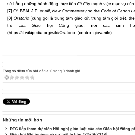
sở bằng những hành động thực tiễn để đẩy mạnh việc mục vụ của 
[7]
Cf. BEAL J.P
. et alii
,
New Commentary on the Code of Canon L
[8]
Oratorio
(cũng gọi là trung tâm giáo xứ, trung tâm giới trẻ), t
trẻ của Giáo hội Công giáo, nơi các sinh ho
(https://it.wikipedia.org/wiki/Oratorio_(centro_giovanile).
Tổng số điểm của bài viết là: 0 trong 0 đánh giá
Những tin mới hơn
ĐTC tiếp tham dự viên Hội nghị giáo luật của các Giáo hội Đông 
(22/09/2019)
Giáo hội Philippines và dự luật ly hôn.