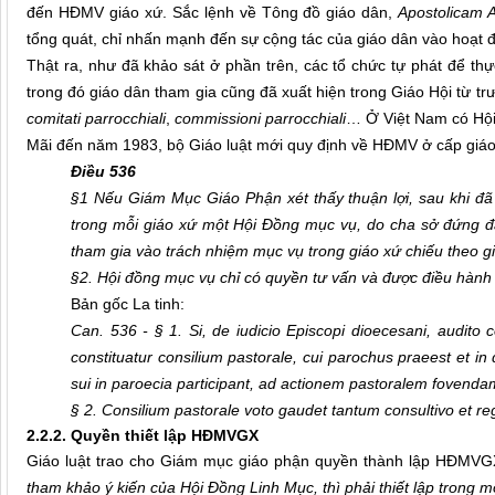
đến HĐMV giáo xứ. Sắc lệnh về Tông đồ giáo dân,
Apostolicam 
tổng quát, chỉ nhấn mạnh đến sự cộng tác của giáo dân vào hoạt đ
Thật ra, như đã khảo sát ở phần trên, các tổ chức tự phát để thự
trong đó giáo dân tham gia cũng đã xuất hiện trong Giáo Hội từ tr
comitati parrocchiali
,
commissioni parrocchiali
… Ở Việt Nam có Hội
Mãi đến năm 1983, bộ Giáo luật mới quy định về HĐMV ở cấp giá
Điều 536
§1 Nếu Giám Mục Giáo Phận xét thấy thuận lợi, sau khi đã 
trong mỗi giáo xứ một Hội Đồng mục vụ, do cha sở đứng đầ
tham gia vào trách nhiệm mục vụ trong giáo xứ chiếu theo g
§2. Hội đồng mục vụ chỉ có quyền tư vấn và được điều hành 
Bản gốc La tinh:
Can. 536 - § 1. Si, de iudicio Episcopi dioecesani, audito 
constituatur consilium pastorale, cui parochus praeest et in q
sui in paroecia participant, ad actionem pastoralem fovend
§ 2. Consilium pastorale voto gaudet tantum consultivo et re
2.2.2. Quyền thiết lập HĐMVGX
Giáo luật trao cho Giám mục giáo phận quyền thành lập HĐMVG
tham khảo ý kiến của Hội Đồng Linh Mục, thì phải thiết lập trong 