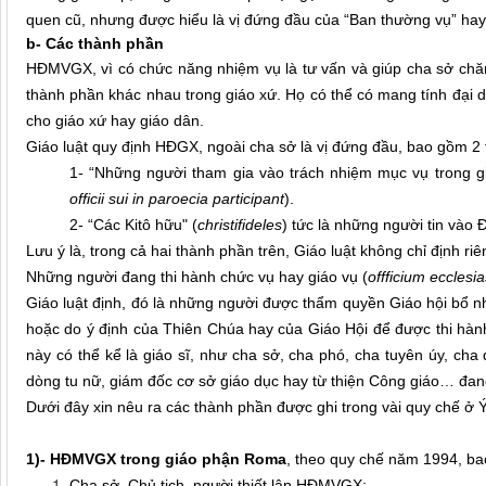
quen cũ, nhưng được hiểu là vị đứng đầu của “Ban thường vụ” h
b- Các thành phần
HĐMVGX, vì có chức năng nhiệm vụ là tư vấn và giúp cha sở chă
thành phần khác nhau trong giáo xứ. Họ có thể có mang tính đại d
cho giáo xứ hay giáo dân.
Giáo luật quy định HĐGX, ngoài cha sở là vị đứng đầu, bao gồm 2 
1- “Những người tham gia vào trách nhiệm mục vụ trong gi
officii sui in paroecia participant
).
2- “Các Kitô hữu" (
christifideles
) tức là những người tin vào Đ
Lưu ý là, trong cả hai thành phần trên, Giáo luật không chỉ định riê
Những người đang thi hành chức vụ hay giáo vụ (
offficium ecclesi
Giáo luật định, đó là những người được thẩm quyền Giáo hội bổ 
hoặc do ý định của Thiên Chúa hay của Giáo Hội để được thi hàn
này có thể kể là giáo sĩ, như cha sở, cha phó, cha tuyên úy, ch
dòng tu nữ, giám đốc cơ sở giáo dục hay từ thiện Công giáo… đan
Dưới đây xin nêu ra các thành phần được ghi trong vài quy chế ở Ý,
1)- HĐMVGX trong giáo phận Roma
, theo quy chế năm 1994, b
Cha sở, Chủ tịch, người thiết lập HĐMVGX;