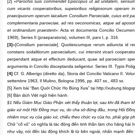
[2]
«
Parochis suis commendet Episcopus ut ad unitatem, sensum
cum vicariis cooperatoribus, supeioribus religiosorum operam in
praecipuorum operum laicalium Consilium Paroeciale, cuius erit pa
complementaria paroeciae, ad res oeconomicas, atque ad aposo
et ordinandum praestent
»: Acta et documenta Concilio Oecumenic
1969), Series II (praeparatoria), volumen III, pars I, p. 316.
[3]
«[Consilium paroeciale]. Quotiescumque rerum adiuncta id req
constans sodalitiorum paroecialium, cui intersint vicarii cooperator
perpendant atque et effectum deducant, quae ad paroeciam spe
argumenta in Concilio disceptanda seligentur. Series III. Typis Poligl
[4]
Cf. G. Alberigo (diretto da), Storia del Concilio Vaticano II. Vo
settembre 1963, Il Mulino, Bologna 1996, pp. 407 ss., 483 ss.
[5]
Xem bài “Ban Quới Chức Họ Búng Xưa” tại http://xubung.blogs
[6]
Bản dịch Việt ngữ hiện hành:
§1 Nếu Giám Mục Giáo Phận xét thấy thuận lợi, sau khi đã tham khả
giáo xứ một Hội Đồng mục vụ, do cha sở đứng đầu, trong Hội Đồng
nhiệm mục vụ của giáo xứ, chiếu theo chức vụ của họ, phải góp ph
Chữ “cổ vũ” có nghĩa là tác động đến tinh thần làm cho hăng hái 
như vậy, nói đến tác động khích lệ từ bên ngoài, nhấn mạnh đến 