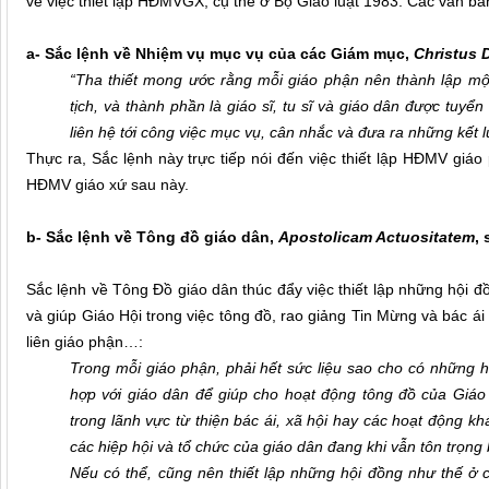
về việc thiết lập HĐMVGX, cụ thể ở Bộ Giáo luật 1983. Các văn 
a- Sắc lệnh về Nhiệm vụ mục vụ của các Giám mục,
Christus 
“Tha thiết mong ước rằng mỗi giáo phận nên thành lập m
tịch, và thành phần là giáo sĩ, tu sĩ và giáo dân được tuy
liên hệ tới công việc mục vụ, cân nhắc và đưa ra những kết l
Thực ra, Sắc lệnh này trực tiếp nói đến việc thiết lập HĐMV giá
HĐMV giáo xứ sau này.
b-
Sắc lệnh về Tông đồ giáo dân,
Apostolicam Actuositatem
, 
Sắc lệnh về Tông Đồ giáo dân thúc đẩy việc thiết lập những hội đồ
và giúp Giáo Hội trong việc tông đồ, rao giảng Tin Mừng và bác ái 
liên giáo phận…:
Trong mỗi giáo phận, phải hết sức liệu sao cho có những 
hợp với giáo dân để giúp cho hoạt động tông đồ của Giáo
trong lãnh vực từ thiện bác ái, xã hội hay các hoạt động k
các hiệp hội và tổ chức của giáo dân đang khi vẫn tôn trọng 
Nếu có thể, cũng nên thiết lập những hội đồng như thế ở cấ