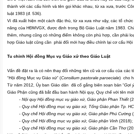
thành với các cấu hình và tên gọi khác nhau, từ xa xưa, trước Cô
luật 1983 (đ. 536).
Vì đã xuất hiện một cách đặc thù, từ xa xưa như vậy, các tổ chức 
năng của HĐMVGX, được định trong Bộ Giáo Luật năm 1983. Chắc 
thêm, nhưng cũng có những điểm không còn phù hợp, cần phải loại 
hợp Giáo luật cũng cần phải đổi mới hay điều chỉnh lại cơ cấu Hộ
Tu chỉnh Hội đồng Mục vụ Giáo xứ theo Giáo Luật
Vấn đề đặt ra là có nên thay đổi những tên cũ và cơ cấu của các 
“Hội đồng Mục vụ Giáo xứ” (
Consilium pastorale paroeciale
) cho h
Từ năm 2012, Ủy ban Giáo dân đã cố gắng biên soạn bản “
Gợi 
Giáo Phận cũng đã bắt đầu ban hành Nội quy, Quy chế với tên mới 
-
Nội quy Hội đồng mục vụ giáo xứ, Giáo phận Phan Thiết
(2
-
Quy chế Hội đồng mục vụ giáo xứ, Tổng Giáo phận Tp. 
-
Quy chế Hội đồng mục vụ giáo xứ, Giáo phận Phú Cường
-
Quy chế Hội đồng mục vụ giáo xứ, Giáo phận Vinh
(2018);
-
Quy chế Hội đồng mục vụ giáo xứ, Giáo phận Cần Thơ
(20