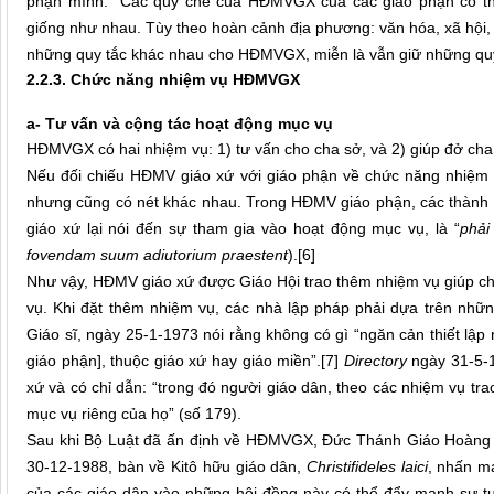
phận mình. Các quy chế của HĐMVGX của các giáo phận có thể k
giống như nhau. Tùy theo hoàn cảnh địa phương: văn hóa, xã hội,
những quy tắc khác nhau cho HĐMVGX, miễn là vẫn giữ những quy 
2.2.3. Chức năng nhiệm vụ HĐMVGX
a- Tư vấn và cộng tác hoạt động mục vụ
HĐMVGX có hai nhiệm vụ: 1) tư vấn cho cha sở, và 2) giúp đở cha
Nếu đối chiếu HĐMV giáo xứ với giáo phận về chức năng nhiệm v
nhưng cũng có nét khác nhau. Trong HĐMV giáo phận, các thành 
giáo xứ lại nói đến sự tham gia vào hoạt động mục vụ, là “
phải
fovendam suum adiutorium praestent
).
[6]
Như vậy, HĐMV giáo xứ được Giáo Hội trao thêm nhiệm vụ giúp cha
vụ. Khi đặt thêm nhiệm vụ, các nhà lập pháp phải dựa trên nhữ
Giáo sĩ, ngày 25-1-1973 nói rằng không có gì “ngăn cản thiết l
giáo phận], thuộc giáo xứ hay giáo miền”.
[7]
Directory
ngày 31-5-1
xứ và có chỉ dẫn: “trong đó người giáo dân, theo các nhiệm vụ 
mục vụ riêng của họ” (số 179).
Sau khi Bộ Luật đã ấn định về HĐMVGX, Đức Thánh Giáo Hoàng 
30-12-1988, bàn về Kitô hữu giáo dân,
Christifideles
laici
, nhấn mạ
của các giáo dân vào những hội đồng này có thể đẩy mạnh sự tư