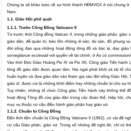
Chúng ta sẽ khảo lược về sự hình thành HĐMVGX ở nói chung ở G
Nam.
1.1. Giáo Hội phổ quát
1.1.1. Trước Công Đồng Vaticano II
Từ trước thời Công đồng Vatican II, trong những giáo phận, giáo
giáo dân, để quản trị, bảo tồn những di sản, tài sản, đồ phụng v
đời sống đạo qua những hoạt động tông đồ và bác ái, dạy giáo
sorveglianze ecclesiali
với quyền về tài chính; ở Áo có
commissioni 
Vào thời Đức Giáo Hoàng Pio XI và Pio XII, Công giáo Tiến hành (
tông đồ giáo dân được quan tâm. Hai ngài phát khởi và tái tổ ch
huấn luyện và đưa giáo dân vào tham gia vào đời sống Giáo Hội. 
giáo sĩ, được coi là những khởi điểm hay những chuẩn bị cho sự
Tuy nhiên, những tổ chức Công giáo Tiến hành này không thể 
hoạt động Tông đồ của giáo dân trong các đoàn thể, hiệp hội, ch
mục vụ thuộc cơ cấu điều hành giáo phận hay giáo xứ.
1.1.2. Chuẩn bị Công Đồng
Đến thời tiền chuẩn bị Công Đồng Vaticano II (1962), có vài đề ng
cơ cấu Giáo phận, giáo xứ. Trong số những đề nghị đó, chỉ có th