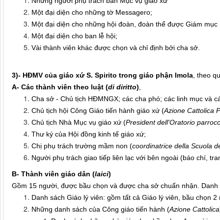
Những người phụ trách ban Mục vụ giáo xứ
Một đại diện cho những tờ Messagero;
Một đại diện cho những hội đoàn, đoàn thể được Giám mục 
Một đại diện cho ban lễ hội;
Vài thành viên khác được chọn và chỉ định bởi cha sở.
3)- HĐMV của giáo xứ S. Spirito trong giáo phận Imola
, theo q
A-
Các thành viên theo luật (
di diritto
)
,
Cha sở - Chủ tịch HĐMNGX; các cha phó; các linh mục và cá
Chủ tịch hội Công Giáo tiến hành giáo xứ (
Azione Cattolica 
Chủ tịch Nhà Mục vụ giáo xứ (
President dell'Oratorio parroc
Thư ký của Hội đồng kinh tế giáo xứ;
Chị phụ trách trường mầm non (
coordinatrice della Scuola de
Người phụ trách giao tiếp liên lạc với bên ngoài (báo chí, 
B- Thành viên giáo dân (
laici
)
Gồm 15 người, được bầu chọn và được cha sở chuẩn nhận. Danh 
Danh sách Giáo lý viên: gồm tất cả Giáo lý viên, bầu chọn 2
Những danh sách của Công giáo tiến hành (
Azione Cattolica