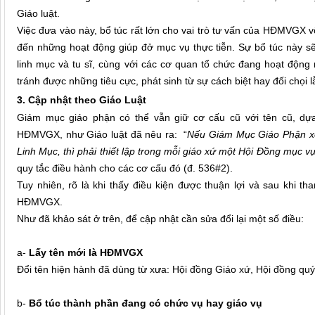
Giáo luật.
Việc đưa vào này, bổ túc rất lớn cho vai trò tư vấn của HĐMVGX v
đến những hoạt động giúp đở mục vụ thực tiễn. Sự bổ túc này s
linh mục và tu sĩ, cùng với các cơ quan tổ chức đang hoạt động 
tránh được những tiêu cực, phát sinh từ sự cách biệt hay đối chọi
3. Cập nhật theo Giáo Luật
Giám mục giáo phận có thể vẫn giữ cơ cấu cũ với tên cũ, dựa 
HĐMVGX, như Giáo luật đã nêu ra: “
Nếu Giám Mục Giáo Phận xét
Linh Mục, thì phải thiết lập trong mỗi giáo xứ một Hội Đồng mục v
quy tắc điều hành cho các cơ cấu đó (đ. 536#2).
Tuy nhiên, rõ là khi thấy điều kiện được thuận lợi và sau khi t
HĐMVGX.
Như đã khảo sát ở trên, để cập nhật cần sửa đổi lại một số điều:
a-
Lấy tên mới là HĐMVGX
Đổi tên hiện hành đã dùng từ xưa: Hội đồng Giáo xứ, Hội đồng 
b-
Bổ túc
thành phần đang có chức vụ hay giáo vụ