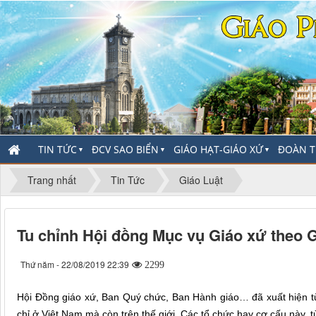
TIN TỨC
ĐCV SAO BIỂN
GIÁO HẠT-GIÁO XỨ
ĐOÀN T
▼
▼
▼
Trang nhất
Tin Tức
Giáo Luật
Tu chỉnh Hội đồng Mục vụ Giáo xứ theo G
Thứ năm - 22/08/2019 22:39
2299
Hội Đồng giáo xứ, Ban Quý chức, Ban Hành giáo… đã xuất hiện từ 
chỉ ở Việt Nam mà còn trên thế giới. Các tổ chức hay cơ cấu này, 