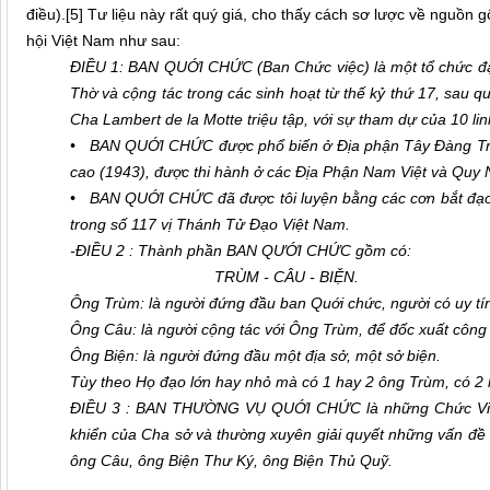
điều).
[5]
Tư liệu này rất quý giá, cho thấy cách sơ lược về nguồn g
hội Việt Nam như sau:
ĐIỀU 1: BAN QUỚI CHỨC (Ban Chức việc) là một tổ chức đặ
Thờ và cộng tác trong các sinh hoạt từ thế kỷ thứ 17, sau 
Cha Lambert de la Motte triệu tập, với sự tham dự của 10 li
• BAN QUỚI CHỨC được phổ biến ở Địa phận Tây Đàng Tro
cao (1943), được thi hành ở các Địa Phận Nam Việt và Quy 
• BAN QUỚI CHỨC đã được tôi luyện bằng các cơn bắt đạo;
trong số 117 vị Thánh Tử Đạo Việt Nam.
-ĐIỀU 2 : Thành phần BAN QƯỚI CHỨC gồm có:
TRÙM - CÂU - BIỆN.
Ông Trùm: là người đứng đầu ban Quới chức, người có uy tín
Ông Câu: là người cộng tác với Ông Trùm, để đốc xuất công 
Ông Biện: là người đứng đầu một địa sở, một sở biện.
Tùy theo Họ đạo lớn hay nhỏ mà có 1 hay 2 ông Trùm, có 2 
ĐIỀU 3 : BAN THƯỜNG VỤ QUỚI CHỨC là những Chức Việc 
khiển của Cha sở và thường xuyên giải quyết những vấn đề
ông Câu, ông Biện Thư Ký, ông Biện Thủ Quỹ.