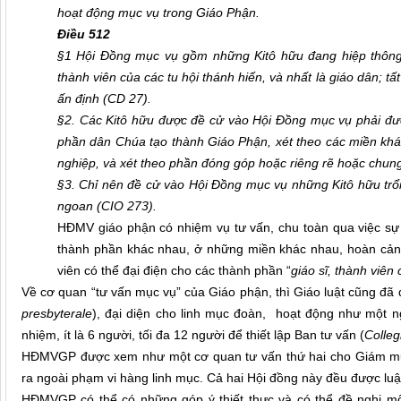
hoạt động mục vụ trong Giáo Phận.
Điều 512
§1 Hội Đồng mục vụ gồm những Kitô hữu đang hiệp thông t
thành viên của các tu hội thánh hiến, và nhất là giáo dân; 
ấn định (CD 27)
.
§2. Các Kitô hữu được đề cử vào Hội Đồng mục vụ phải đượ
phần dân Chúa tạo thành Giáo Phận, xét theo các miền khá
nghiệp, và xét theo phần đóng góp hoặc riêng rẽ hoặc chung
§3. Chỉ nên đề cử vào Hội Đồng mục vụ những Kitô hữu trổi
ngoan (CIO 273)
.
HĐMV giáo phận có nhiệm vụ tư vấn, chu toàn qua việc sự
thành phần khác nhau, ở những miền khác nhau, hoàn cảnh 
viên có thể đại điện cho các thành phần “
giáo sĩ, thành viên 
Về cơ quan “tư vấn mục vụ” của Giáo phận, thì Giáo luật cũng đã đ
presbyterale
), đại diện cho linh mục đoàn, hoạt động như một n
nhiệm, ít là 6 người, tối đa 12 người để thiết lập Ban tư vấn (
Colle
HĐMVGP được xem như một cơ quan tư vấn thứ hai cho Giám mụ
ra ngoài phạm vi hàng linh mục. Cả hai Hội đồng này đều được luật
HĐMVGP có thể có những góp ý thiết thực và có thể đề nghị m