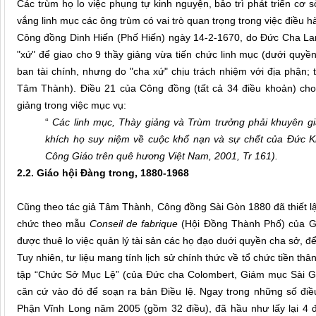
Các trùm họ lo việc phụng tự kinh nguyện, bảo trì phát triển cơ s
vắng linh mục các ông trùm có vai trò quan trọng trong việc điều 
Công đồng Dinh Hiến (Phố Hiến) ngày 14-2-1670, do Đức Cha Lamb
"xứ" để giao cho 9 thầy giảng vừa tiến chức linh mục (dưới quyền
ban tài chính, nhưng do "cha xứ" chịu trách nhiệm với địa phận; 
Tâm Thành). Điều 21 của Công đồng (tất cả 34 điều khoản) cho
giảng trong việc mục vụ:
“
Các linh mục, Thày giảng và Trùm trưởng phải khuyên 
khích họ suy niệm về cuộc khổ nạn và sự chết của Đức Kit
Công Giáo trên quê hương Việt Nam, 2001, Tr 161).
2.2. Giáo hội Đàng trong, 1880-1968
Cũng theo tác giả Tâm Thành, Công đồng Sài Gòn 1880 đã thiết l
chức theo mẫu
Conseil de fabrique
(Hội Đồng Thành Phố) của Giá
được thuê lo việc quản lý tài sản các họ đạo duới quyền cha sở, để
Tuy nhiên, tư liệu mang tính lịch sử chính thức về tổ chức tiền t
tập “Chức Sở Mục Lệ” (của Đức cha Colombert, Giám mục Sài G
căn cứ vào đó để soạn ra bản Điều lệ. Ngay trong những số điề
Phận Vĩnh Long năm 2005 (gồm 32 điều), đã hầu như lấy lại 4 