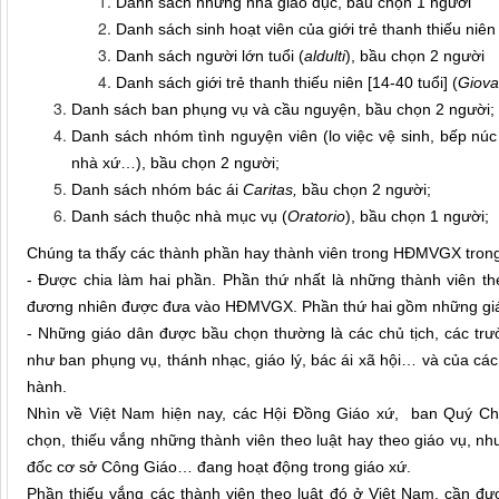
Danh sách những nhà giáo dục, bầu chọn 1 người
Danh sách sinh hoạt viên của giới trẻ thanh thiếu niên 
Danh sách người lớn tuổi (
aldulti
), bầu chọn 2 người
Danh sách giới trẻ thanh thiếu niên [14-40 tuổi] (
Giova
Danh sách ban phụng vụ và cầu nguyện, bầu chọn 2 người;
Danh sách nhóm tình nguyện viên (lo việc vệ sinh, bếp núc
nhà xứ…), bầu chọn 2 người;
Danh sách nhóm bác ái
Caritas,
bầu chọn 2 người;
Danh sách thuộc nhà mục vụ (
Oratorio
), bầu chọn 1 người;
Chúng ta thấy các thành phần hay thành viên trong HĐMVGX trong
- Được chia làm hai phần. Phần thứ nhất là những thành viên theo
đương nhiên được đưa vào HĐMVGX. Phần thứ hai gồm những gi
- Những giáo dân được bầu chọn thường là các chủ tịch, các trưở
như ban phụng vụ, thánh nhạc, giáo lý, bác ái xã hội… và của các
hành.
Nhìn về Việt Nam hiện nay, các Hội Đồng Giáo xứ, ban Quý Chứ
chọn, thiếu vắng những thành viên theo luật hay theo giáo vụ, nh
đốc cơ sở Công Giáo… đang hoạt động trong giáo xứ.
Phần thiếu vắng các thành viên theo luật đó ở Việt Nam, cần