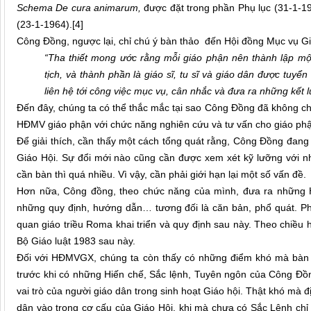
Schema De cura animarum,
được đặt trong phần Phụ lục (31-1-19
(23-1-1964).
[4]
Công Đồng, ngược lại, chỉ chú ý bàn thảo đến Hội đồng Mục vụ G
“Tha thiết mong ước rằng mỗi giáo phận nên thành lập m
tịch, và thành phần là giáo sĩ, tu sĩ và giáo dân được tuy
liên hệ tới công việc mục vụ, cân nhắc và đưa ra những kết l
Đến đây, chúng ta có thể thắc mắc tại sao Công Đồng đã không c
HĐMV giáo phận với chức năng nghiên cứu và tư vấn cho giáo ph
Để giải thích, cần thấy một cách tổng quát rằng, Công Đồng đang 
Giáo Hội. Sự đổi mới nào cũng cần được xem xét kỹ lưỡng với nh
cần bàn thì quá nhiều. Vì vậy, cần phải giới hạn lại một số vấn đề.
Hơn nữa, Công đồng, theo chức năng của mình, đưa ra những Hi
những quy định, hướng dẫn… tương đối là căn bản, phổ quát. Phầ
quan giáo triều Roma khai triển và quy định sau này. Theo chi
Bộ Giáo luật 1983 sau này.
Đối với HĐMVGX, chúng ta còn thấy có những điểm khó mà bàn lu
trước khi có những Hiến chế, Sắc lệnh, Tuyên ngôn của Công Đồng
vai trò của người giáo dân trong sinh hoạt Giáo hội. Thật khó mà
dân vào trong cơ cấu của Giáo Hội, khi mà chưa có Sắc Lệnh chỉ