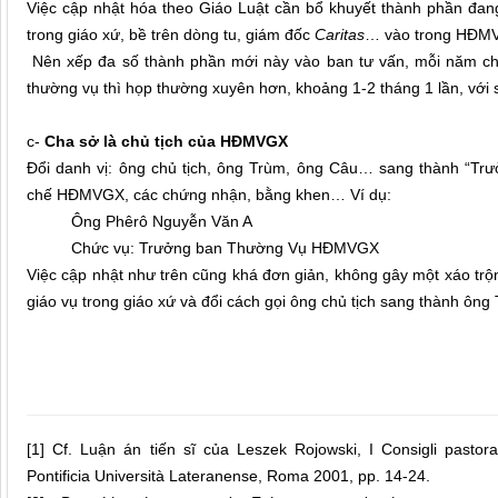
Việc cập nhật hóa theo Giáo Luật cần bổ khuyết thành phần đa
trong giáo xứ, bề trên dòng tu, giám đốc
Caritas
… vào trong HĐM
Nên xếp đa số thành phần mới này vào ban tư vấn, mỗi năm ch
thường vụ thì họp thường xuyên hơn, khoảng 1-2 tháng 1 lần, với 
c-
Cha sở là chủ tịch của HĐMVGX
Đổi danh vị: ông chủ tịch, ông Trùm, ông Câu… sang thành “
chế HĐMVGX, các chứng nhận, bằng khen… Ví dụ:
Ông Phêrô Nguyễn Văn A
Chức vụ: Trưởng ban Thường Vụ HĐMVGX
Việc cập nhật như trên cũng khá đơn giản, không gây một xáo tr
giáo vụ trong giáo xứ và đổi cách gọi ông chủ tịch sang thành 
[1]
Cf. Luận án tiến sĩ của Leszek Rojowski, I Consigli pastorali 
Pontificia Università Lateranense, Roma 2001, pp. 14-24.