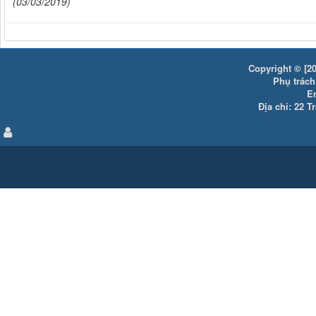
(03/03/2019)
Copyright © [20
Phụ trách:
E
Địa chỉ: 22 