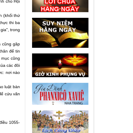
ình cho Hội
h (khối thứ
thực thi ba
gia", trong
n cũng găp
thân để tin
nh mục cũng
ủa các đôi
ức: nơi nào
áo luật bàn
 để cứu vãn
điều 1055-