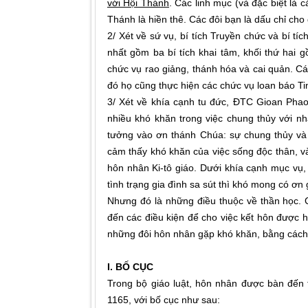
với Hội Thánh
. Các linh mục (và đặc biệt là
Thánh là hiền thê. Các đôi bạn là dấu chỉ cho
2/ Xét về sứ vụ, bí tích Truyền chức và bí t
nhất gồm ba bí tích khai tâm, khối thứ hai g
chức vụ rao giảng, thánh hóa và cai quản. Cá
đó họ cũng thực hiện các chức vụ loan báo T
3/ Xét về khía cạnh tu đức, ĐTC Gioan Phao
nhiều khó khăn trong việc chung thủy với nha
tưởng vào ơn thánh Chúa: sự chung thủy và kh
cảm thấy khó khăn của việc sống độc thân, 
hôn nhân Ki-tô giáo. Dưới khía cạnh mục vụ, 
tình trạng gia đình sa sút thì khó mong có ơn 
Nhưng đó là những điều thuộc về thần học. C
đến các điều kiện để cho việc kết hôn được 
những đôi hôn nhân gặp khó khăn, bằng cách 
I. BỐ CỤC
Trong bộ giáo luật, hôn nhân được bàn đến t
1165, với bố cục như sau: