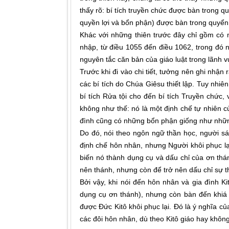
thấy rõ: bí tích truyền chức được bàn trong 
quyền lợi và bổn phận) được bàn trong quyển 
Khác với những thiên trước đây chỉ gồm có m
nhập, từ điều 1055 đến điều 1062, trong đó 
nguyên tắc căn bản của giáo luật trong lãnh v
Trước khi đi vào chi tiết, tưởng nên ghi nhận 
các bí tích do Chúa Giêsu thiết lập. Tuy nhiê
bí tích Rửa tội cho đến bí tích Truyền chức, 
không như thế: nó là một định chế tự nhiên c
đình cũng có những bổn phận giống như những
Do đó, nói theo ngôn ngữ thần học, người sá
định chế hôn nhân, nhưng Người khôi phục lại
biến nó thành dụng cụ và dấu chỉ của ơn thá
nên thánh, nhưng còn để trở nên dấu chỉ sự t
Bởi vậy, khi nói đến hôn nhân và gia đình K
dụng cụ ơn thánh), nhưng còn bàn đến khiá 
được Đức Kitô khôi phục lại. Đó là ý nghĩa c
các đôi hôn nhân, dù theo Kitô giáo hay không