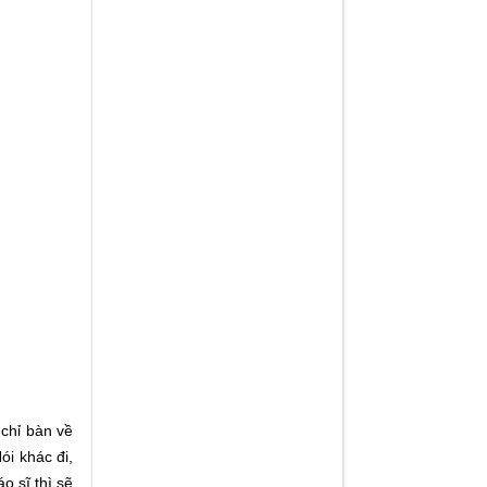
 chỉ bàn về
ói khác đi,
o sĩ thì sẽ