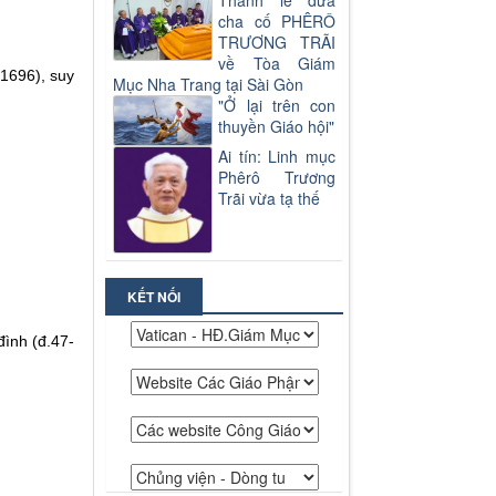
Thánh lễ đưa
cha cố PHÊRÔ
TRƯƠNG TRÃI
về Tòa Giám
-1696), suy
Mục Nha Trang tại Sài Gòn
"Ở lại trên con
thuyền Giáo hội"
Ai tín: Linh mục
Phêrô Trương
Trãi vừa tạ thế
KẾT NỐI
ình (đ.47-