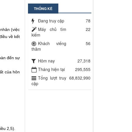
THỐNG KÊ
Đang truy cập
78
Máy chủ tìm
22
 nhân (việc
kiếm
điều về kết
Khách viếng
56
thăm
bàn đến sự
Hôm nay
27,318
Tháng hiện tại
295,555
ất của hôn
Tổng lượt truy
68,832,990
cập
.
ều 2,5).