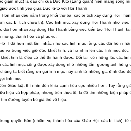
 các giám mục) là dấu chỉ của Đức Kitô (Lang quân) hiến mạng sống m
 giao ước tình yêu giữa Đức Ki-tô với Hội Thánh
ích Hôn nhân đều nằm trong khối thứ ba: các bí tích xây dựng Hội Thán
ồm các bí tích chữa trị). Các linh mục xây dựng Hội Thánh nhờ việc 
c đôi hôn nhân xây dựng Hội Thánh bằng việc kiến tạo "Hội Thánh tại 
in mừng, thánh hóa và phục vụ.
-lô II đã hơn một lần nhắc nhở các linh mục rằng: các đôi hôn nhâ
u và trong việc giữ đức khiết tịnh; và họ nhìn lên các linh mục độc 
iết tịnh là điều có thể thi hành được. Đối lại, có những lúc các li
và các linh mục cũng được xây dựng nhờ những tấm gương anh hùng c
chúng ta biết rằng ơn gọi linh mục nảy sinh từ những gia đình đạo đ
gọi linh mục.
òn Giáo luật thì nhìn đến khía cạnh tiêu cực nhiều hơn. Tuy rằng gi
hữu hiệu và hợp pháp, nhưng trên thực tế, là để tìm những biện pháp
tìm đường tuyên bố giá thú vô hiệu.
rong quyển Bốn (nhiệm vụ thánh hóa của Giáo Hội: các bí tích), từ 