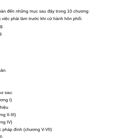
n đến những mục sau đây trong 10 chương:
ệc phải làm trước khi cử hành hôn phối.
g.
g.
ân.
hư sau:
ơng I)
hiệu
II-III)
ng IV)
pháp đình (chương V-VII)
I)