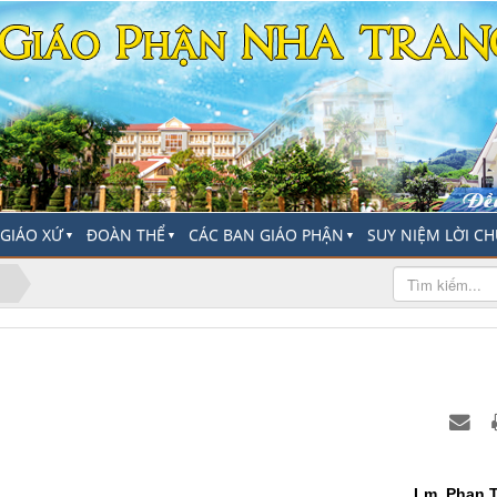
-GIÁO XỨ
ĐOÀN THỂ
CÁC BAN GIÁO PHẬN
SUY NIỆM LỜI C
▼
▼
▼
Lm. Phan 