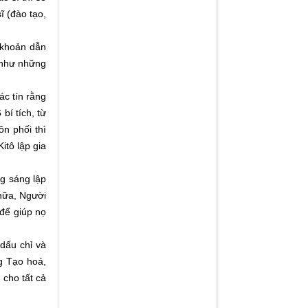
ĩ (đào tạo,
u khoản dẫn
g như những
ác tín rằng
bí tích, từ
ôn phối thì
itô lập gia
g sáng lập
 nữa, Người
để giúp nọ
(dấu chỉ và
g Tạo hoá,
 cho tất cả