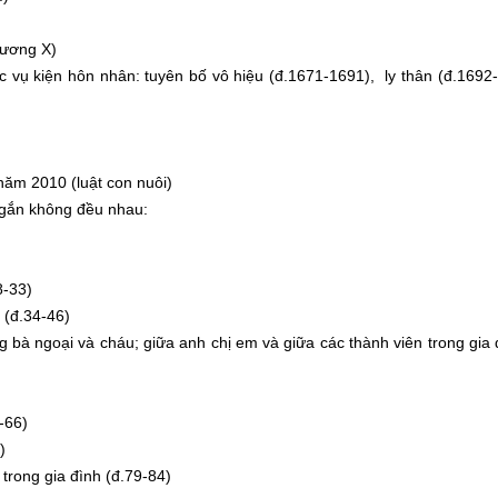
hương X)
c vụ kiện hôn nhân: tuyên bố vô hiệu (đ.1671-1691), ly thân (đ.1692
năm 2010 (luật con nuôi)
ắn không đều nhau:
-33)
(đ.34-46)
ngoại và cháu; giữa anh chị em và giữa các thành viên trong gia đ
-66)
)
ong gia đình (đ.79-84)