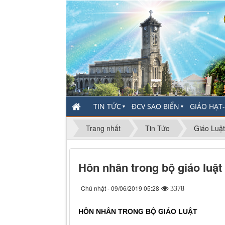
TIN TỨC
ĐCV SAO BIỂN
GIÁO HẠT
▼
▼
Trang nhất
Tin Tức
Giáo Luật
Hôn nhân trong bộ giáo luật
Chủ nhật - 09/06/2019 05:28
3378
HÔN NHÂN
TRONG BỘ GIÁO LUẬT