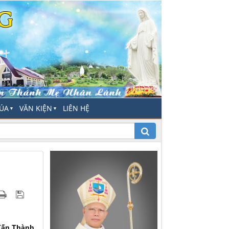
HÚA
VĂN KIỆN
LIÊN HỆ
▼
▼
Tấn Thành