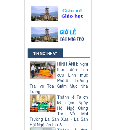
TIN MỚI NHẤT
HÌNH ẢNH: Nghi
thức đón linh
cữu Linh mục
Phêrô Trương
Trãi về Tòa Giám Mục Nha
Trang
Thánh lễ Tạ ơn
kỷ niệm Ngày
Hội Ngộ Cùng
Trở Về Mái
Trường La San Xưa - La San
Hội Ngộ lần thứ 8