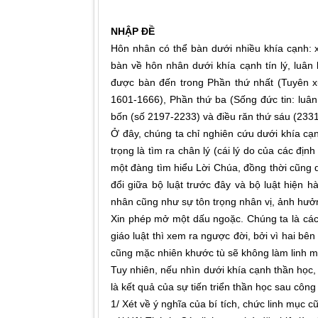
NHẬP ĐỀ
Hôn nhân có thể bàn dưới nhiều khía cạnh: xã
bàn về hôn nhân dưới khía cạnh tín lý, luâ
được bàn đến trong Phần thứ nhất (Tuyên xư
1601-1666), Phần thứ ba (Sống đức tin: luân 
bốn (số 2197-2233) và điều răn thứ sáu (233
Ở đây, chúng ta chỉ nghiên cứu dưới khía cạn
trọng là tìm ra chân lý (cái lý do của các định
một đàng tìm hiểu Lời Chúa, đồng thời cũng q
đổi giữa bộ luật trước đây và bộ luật hiện h
nhân cũng như sự tôn trọng nhân vị, ảnh hưởng
Xin phép mở một dấu ngoặc. Chúng ta là các 
giáo luật thì xem ra ngược đời, bởi vì hai bên 
cũng mặc nhiên khước tù sẽ không làm linh m
Tuy nhiên, nếu nhìn dưới khía cạnh thần học, đ
là kết quả của sự tiến triển thần học sau côn
1/ Xét về ý nghĩa của bí tích, chức linh mục