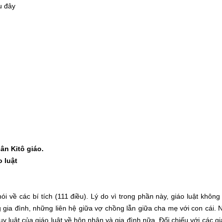
u đây
ân Kitô giáo.
 luật
nói về các bí tích (111 điều). Lý do vì trong phần này, giáo luật không
 gia đình, những liên hệ giữa vợ chồng lẫn giữa cha mẹ với con cái. N
y luật của giáo luật về hôn nhân và gia đình nữa. Đối chiếu với các giá