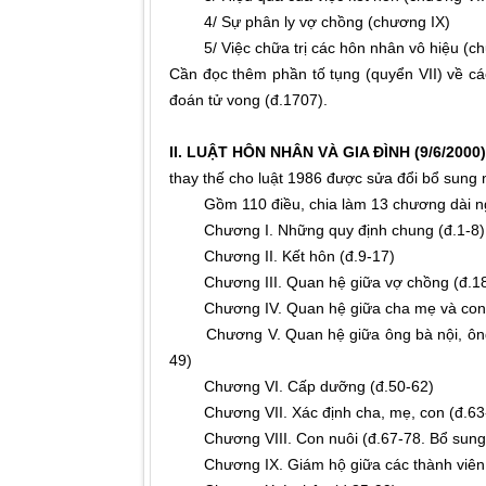
4/ Sự phân ly vợ chồng (chương IX)
5/ Việc chữa trị các hôn nhân vô hiệu (c
Cần đọc thêm phần tố tụng (quyển VII) về cá
đoán tử vong (đ.1707).
II. LUẬT HÔN NHÂN VÀ GIA ĐÌNH (9/6/2000)
thay thế cho luật 1986 được sửa đổi bổ sung 
Gồm 110 điều, chia làm 13 chương dài ng
Chương I. Những quy định chung (đ.1-8)
Chương II. Kết hôn (đ.9-17)
Chương III. Quan hệ giữa vợ chồng (đ.18
Chương IV. Quan hệ giữa cha mẹ và con 
Chương V. Quan hệ giữa ông bà nội, ông bà 
49)
Chương VI. Cấp dưỡng (đ.50-62)
Chương VII. Xác định cha, mẹ, con (đ.63
Chương VIII. Con nuôi (đ.67-78. Bổ sung
Chương IX. Giám hộ giữa các thành viên tr