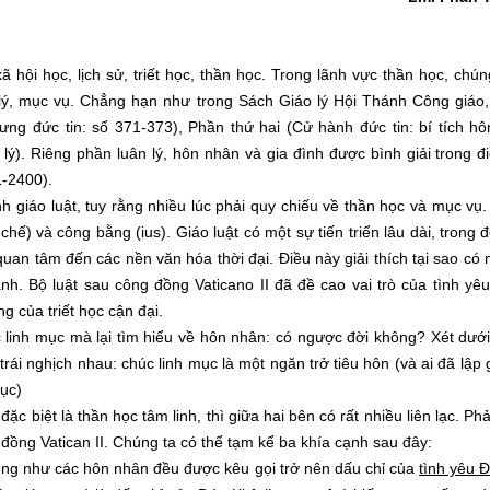
 hội học, lịch sử, triết học, thần học. Trong lãnh vực thần học, chún
n lý, mục vụ. Chẳng hạn như trong Sách Giáo lý Hội Thánh Công giáo
ng đức tin: số 371-373), Phần thứ hai (Cử hành đức tin: bí tích hô
lý). Riêng phần luân lý, hôn nhân và gia đình được bình giải trong đ
1-2400).
h giáo luật, tuy rằng nhiều lúc phải quy chiếu về thần học và mục vụ
 chế) và công bằng (ius). Giáo luật có một sự tiến triển lâu dài, trong 
uan tâm đến các nền văn hóa thời đại. Điều này giải thích tại sao có
ành. Bộ luật sau công đồng Vaticano II đã đề cao vai trò của tình yê
 của triết học cận đại.
linh mục mà lại tìm hiểu về hôn nhân: có ngược đời không? Xét dưới
trái nghịch nhau: chúc linh mục là một ngăn trở tiêu hôn (và ai đã lập g
ục)
ặc biệt là thần học tâm linh, thì giữa hai bên có rất nhiều liên lạc. Ph
g đồng Vatican II. Chúng ta có thể tạm kể ba khía cạnh sau đây:
 cũng như các hôn nhân đều được kêu gọi trở nên dấu chỉ của
tình yêu Đ