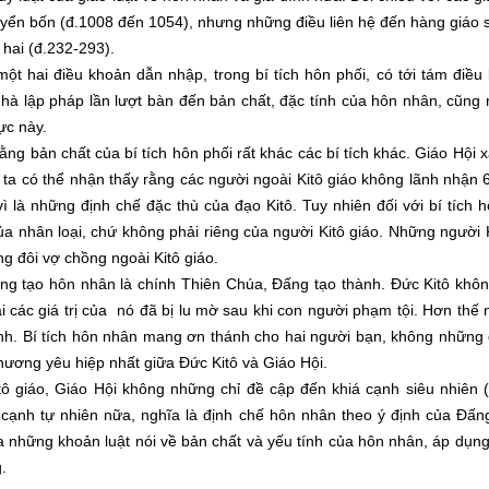
quyển bốn (đ.1008 đến 1054), nhưng những điều liên hệ đến hàng giáo s
hai (đ.232-293).
ột hai điều khoản dẫn nhập, trong bí tích hôn phối, có tới tám điề
nhà lập pháp lần lượt bàn đến bản chất, đặc tính của hôn nhân, cũn
ực này.
rằng bản chất của bí tích hôn phối rất khác các bí tích khác. Giáo Hội x
n ta có thể nhận thấy rằng các người ngoài Kitô giáo không lãnh nhận 6 
vì là những định chế đặc thù của đạo Kitô. Tuy nhiên đối với bí tích h
ủa nhân loại, chứ không phải riêng của người Kitô giáo. Những người K
 đôi vợ chồng ngoài Kitô giáo.
ng tạo hôn nhân là chính Thiên Chúa, Đấng tạo thành. Đức Kitô khôn
 các giá trị của nó đã bị lu mờ sau khi con người phạm tội. Hơn thế
nh. Bí tích hôn nhân mang ơn thánh cho hai người bạn, không những 
hương yêu hiệp nhất giữa Đức Kitô và Giáo Hội.
itô giáo, Giáo Hội không những chỉ đề cập đến khiá cạnh siêu nhiên 
cạnh tự nhiên nữa, nghĩa là định chế hôn nhân theo ý định của Đấn
ủa những khoản luật nói về bản chất và yếu tính của hôn nhân, áp dụng
.