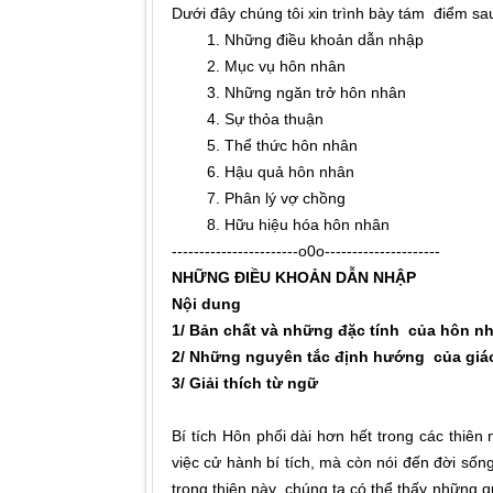
Dưới đây chúng tôi xin trình bày tám điểm sa
1. Những điều khoản dẫn nhập
2. Mục vụ hôn nhân
3. Những ngăn trở hôn nhân
4. Sự thỏa thuận
5. Thể thức hôn nhân
6. Hậu quả hôn nhân
7. Phân lý vợ chồng
8. Hữu hiệu hóa hôn nhân
-----------------------o0o---------------------
NHỮNG ĐIỀU KHOẢN DẪN NHẬP
Nội dung
1/ Bản chất và những đặc tính của hôn nh
2/ Những nguyên tắc định hướng của giáo
3/ Giải thích từ ngữ
Bí tích Hôn phối dài hơn hết trong các thiên 
việc cử hành bí tích, mà còn nói đến đời sống
trong thiên này, chúng ta có thể thấy những qu