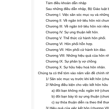
Tám điều khoản dẫn nhập
Sau những điều dẫn nhập, Bộ Giáo luật bà
Chương I. Việc săn sóc mục vụ và những vi
Chương II. Về ngăn trở tiêu hôn nói chun
Chương III. Về ngăn trở tiêu hôn nói riên
Chương IV. Sự ưng thuận kết hôn.
Chương V. Thể thức cử hành hôn phối.
Chương VI. Hôn phối hỗn hợp.
Chương VII. Hôn phối cử hành kín đáo.
Chương VIII. Những hiệu quả của hôn nh
Chương IX. Sự phân ly vợ chồng
Chương X. Sự hữu hiệu hoá hôn nhân.
Chúng ta có thể tóm vào năm vấn đề chính n
1/ Săn sóc mục vụ trước khi kết hôn (chư
2/ Những điều kiện cho việc kết hôn hữu 
a) đôi bạn không mắc ngăn trở (chương 
b) đôi bạn bày tỏ sự ưng thuận (chươ
c) sự thỏa thuận diễn ra theo thể thưc 
3/ Hiệu quả của việc kết hôn (chương VII