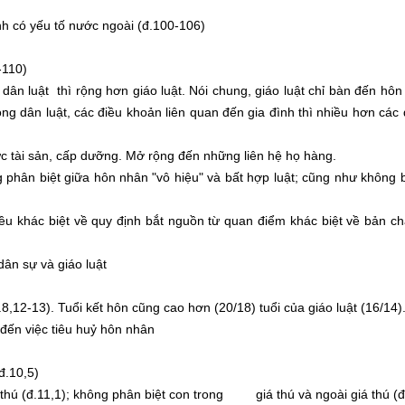
có yếu tố nước ngoài (đ.100-106)
-110)
ân luật thì rộng hơn giáo luật. Nói chung, giáo luật chỉ bàn đến hôn
rong dân luật, các điều khoản liên quan đến gia đình thì nhiều hơn các 
tài sản, cấp dưỡng. Mở rộng đến những liên hệ họ hàng.
hân biệt giữa hôn nhân "vô hiệu" và bất hợp luật; cũng như không 
 khác biệt về quy định bắt nguồn từ quan điểm khác biệt về bản ch
ân sự và giáo luật
12-13). Tuổi kết hôn cũng cao hơn (20/18) tuổi của giáo luật (16/14)
đến việc tiêu huỷ hôn nhân
.10,5)
 (đ.11,1); không phân biệt con trong giá thú và ngoài giá thú (đi