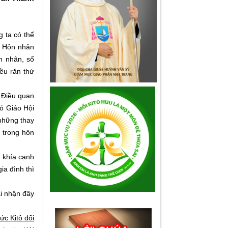
g ta có thể
, Hôn nhân
n nhân, số
iều răn thứ
. Điều quan
đó Giáo Hội
 những thay
u trong hôn
 khía cạnh
ia đình thì
ải nhận đây
ức Kitô đối