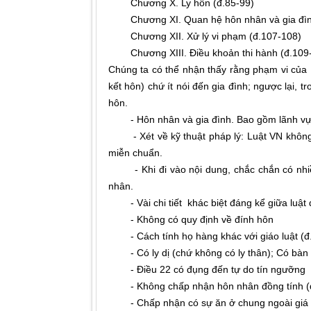
Chương X. Ly hôn (đ.85-99)
Chương XI. Quan hệ hôn nhân và gia đình 
Chương XII. Xử lý vi phạm (đ.107-108)
Chương XIII. Điều khoản thi hành (đ.109
Chúng ta có thể nhận thấy rằng phạm vi của d
kết hôn) chứ ít nói đến gia đình; ngược lại, t
hôn.
- Hôn nhân và gia đình. Bao gồm lãnh vực 
- Xét về kỹ thuật pháp lý: Luật VN không p
miễn chuẩn.
- Khi đi vào nội dung, chắc chắn có nhiều
nhân.
- Vài chi tiết khác biệt đáng kể giữa luật d
- Không có quy định về đính hôn
- Cách tính họ hàng khác với giáo luật (đ.8,
- Có ly dị (chứ không có ly thân); Có bàn 
- Điều 22 có đụng đến tự do tín ngưỡng
- Không chấp nhận hôn nhân đồng tính (đ
- Chấp nhận có sự ăn ở chung ngoài giá thú