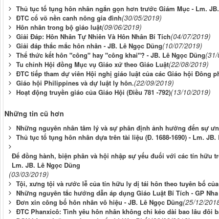
Thủ tục tố tụng hôn nhân ngắn gọn hơn trước Giám Mục - Lm. JB
(30/05/2019)
ĐTC cổ võ nền canh nông gia đình
(09/06/2019)
Hôn nhân trong bộ giáo luật
(04/07/2019)
Giải Đáp: Hôn Nhân Tự Nhiên Và Hôn Nhân Bí Tích
(10/07/2019)
Giải đáp thắc mắc hôn nhân - JB. Lê Ngọc Dũng
(31/
Thể thức kết hôn "công" hay "công khai"? - JB. Lê Ngọc Dũng
(22/08/2019)
Tu chỉnh Hội đồng Mục vụ Giáo xứ theo Giáo Luật
ĐTC tiếp tham dự viên Hội nghị giáo luật của các Giáo hội Đông 
(22/09/2019)
Giáo hội Philippines và dự luật ly hôn.
(13/10/2019)
Hoạt động truyền giáo của Giáo Hội (Điều 781 -792)
Những tin cũ hơn
Những nguyên nhân tâm lý và sự phân định ảnh hưởng đến sự ưng
Thủ tục tố tụng hôn nhân dựa trên tài liệu (Đ. 1688-1690) - Lm. JB
Để đồng hành, biện phân và hội nhập sự yếu đuối với các tín hữu tro
Lm. JB. Lê Ngọc Dũng
(03/03/2019)
Tội, xưng tội và rước lễ của tín hữu ly dị tái hôn theo tuyên bố 
Những nguyên tắc hướng dẫn áp dụng Giáo Luật Bí Tích - GP Nha
(25/12/201
Đơn xin công bố hôn nhân vô hiệu - JB. Lê Ngọc Dũng
ĐTC Phanxicô: Tình yêu hôn nhân không chỉ kéo dài bao lâu đôi b