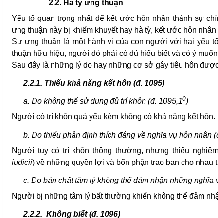
2.2. Hà tỳ
ưng
thuận
Yếu tố quan trọng nhất để kết ước hôn nhân thành sự ch
ưng thuận này bị khiếm khuyết hay hà tỳ, kết ước hôn nhân 
Sự ưng thuận là một hành vi của con người với hai yếu tố c
thuận hữu hiệu, người đó phải có đủ hiểu biết và có ý muốn
Sau đây là những lý do hay những cơ sở gây tiêu hôn được
2.2.1. Thiếu khả năng kết hôn (đ. 1095)
0
a. Do không thể
sử dung đủ
trí khôn (đ. 1095,1
)
Người có trí khôn quá yếu kém không có khả năng kết hôn.
b. Do thiếu phân định thích đáng về nghĩa vụ hôn nhân (
Người tuy có trí khôn thông thường, nhưng thiếu nghiêm
iudicii
) về những quyền lợi và bổn phận trao ban cho nhau tr
c. Do bản chất tâm lý không thể đảm nhận những nghĩa 
Người bị những tâm lý bất thường khiến không thể đảm nhậ
2.2.2. Không biết (đ. 1096)