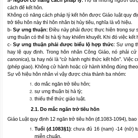
a-
Người có năng cách pháp lý:
Họ là những người được
cách để kết hôn.
Không có năng cách pháp lý kết hôn được Giáo luật quy đ
trở tiêu hôn này thì hôn nhân bị hủy tiêu, nghĩa là vô hiệu.
b-
Sự ưng thuận:
Điều này phải được thực hiện trong sự s
ưng thuận có thể bị hà tỳ hay khiếm khuyết. Khi đó việc kết 
c-
Sự ưng thuận phải được biểu lộ hợp thức
: Sự
ưng t
hay lệ quy định. Trong hôn nhân Công Giáo, nó phải cử 
canonica
), ta hay nói là “cử hành nghi thức kết hôn”. Việc 
(
phép giao
). Không cử hành hoặc cử hành không đúng theo th
Sự vô hiệu hôn nhân vì vậy được chia thành ba nhóm:
do mắc ngăn trở tiêu hôn;
sự ưng thuận bị hà tỳ;
thiếu thể thức giáo luật.
2.1. Do mắc ngăn trở tiêu hôn
Giáo Luật quy định 12 ngăn trở tiêu hôn (đ.1083-1094), bao
Tuổi (đ.1083§1)
: chưa đủ 16 (nam) -14 (nữ) t
miễn chuẩn.