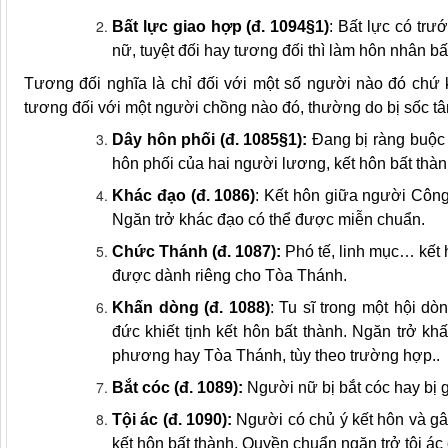
Bất lực giao hợp (đ. 1094§1)
: Bất lực có trư
nữ, tuyệt đối hay tương đối thì làm hôn nhân bấ
Tương đối nghĩa là chỉ đối với một số người nào đó chứ 
tương đối với một người chồng nào đó, thường do bị sốc tâ
Dây hôn phối (đ. 1085§1):
Đang bị ràng buộc
hôn phối của hai người lương, kết hôn bất thà
Khác đạo (đ. 1086)
: Kết hôn giữa người Công
Ngăn trở khác đạo có thể được miễn chuẩn.
Chức Thánh (đ. 1087):
Phó tế
, linh mục… kết
được dành riêng cho Tòa Thánh.
Khấn dòng
(đ. 1088)
: Tu sĩ trong một
hội dò
đức khiết tịnh
kết hôn bất thành. Ngăn trở
khấ
phương hay Tòa Thánh, tùy theo trường hợp..
Bắt cóc (đ. 1089):
Người nữ bị bắt cóc hay bị g
Tội ác (đ. 1090):
Người có chủ ý kết hôn và gây
kết hôn bất thành.
Quyền chuẩn
ngăn trở tội ác