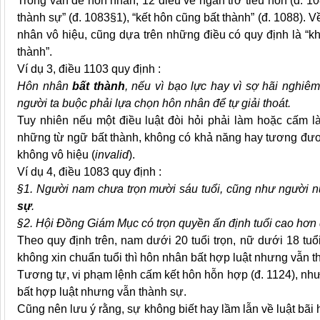
Trong vấn đề hôn nhân, 12 điều về ngăn trở tiêu hôn (đ. 
thành sự” (đ. 1083§1), “kết hôn cũng bất thành” (đ. 1088). 
nhân vô hiệu, cũng dựa trên những điều có quy định là “kh
thành”.
Ví dụ 3, đ
iều 1103 quy định :
Hôn nhân
bất thành
, nếu vì bạo lực hay vì sợ hãi nghiê
người ta buộc phải lựa chọn hôn nhân để tự giải thoát.
Tuy nhiên nếu một điều luật đòi hỏi phải làm hoặc cấm 
những từ ngữ bất thành, không có khả năng hay tương đươn
không vô hiệu (
invalid
).
Ví dụ 4, điều
1083 quy định :
§1. Người nam chưa trọn mười sáu tuổi, cũng như người n
sự
.
§2. Hội Đồng Giám Mục có
trọn quyền
ấn định tuổi cao hơn
Theo quy định trên,
nam dưới
20 tuổi trọn,
nữ dưới
18 tuổ
không xin chuẩn tuổi thì hôn nhân bất hợp luật nhưng vẫn t
Tương tự, vi phạm lệnh cấm kết hôn
hỗn hợp
(đ. 1124), như
bất hợp luật nhưng vẫn thành sự.
Cũng nên lưu ý rằng, sự không biết hay lầm lẫn về luật bãi