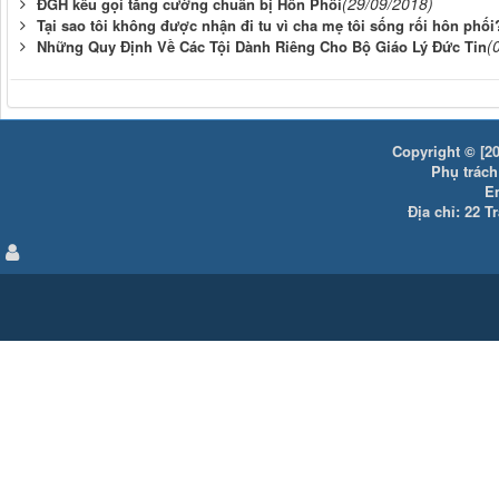
(29/09/2018)
ĐGH kêu gọi tăng cường chuẩn bị Hôn Phối
Tại sao tôi không được nhận đi tu vì cha mẹ tôi sống rối hôn phối
(
Những Quy Định Về Các Tội Dành Riêng Cho Bộ Giáo Lý Đức Tin
Copyright © [20
Phụ trách:
E
Địa chỉ: 22 