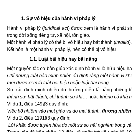
1. Sự vô hiệu của hành vi pháp lý
Hành vi pháp lý
(
juridical act
)
được xem là hành vi
phát s
trong đời sống riêng tư, xã hội, tôn giáo.
Một hành vi pháp lý có thể bị vô hiệu hay bất thành (
invalid
).
Kết hôn là một hành vi pháp lý, nên có thể bị vô hiệu
1.1.
Luật bãi hiệu
hay bãi năng
Một nguyên tắc cơ bản giúp xác định hành vi là hữu hiệu ha
Chỉ những luật nào minh nhiên ấn định rằng một hành vi kh
mới được xem là luật bãi hiệu hoặc
luật bãi năng
.
Sự xác định minh nhiên đó thường diễn tả bằng những 
thành sự
,
bất thành, chỉ thành sự khi
… hoặc
không có khả
Ví dụ 1, điều 149§3 quy định:
Việc bổ nhiệm vào một giáo vụ do
mại thánh
,
đương nhiên 
Ví dụ 2, điều 1191§3 quy định:
Lời khấn được
tuyên hứa
do một sự sợ hãi nghiêm trọng và 