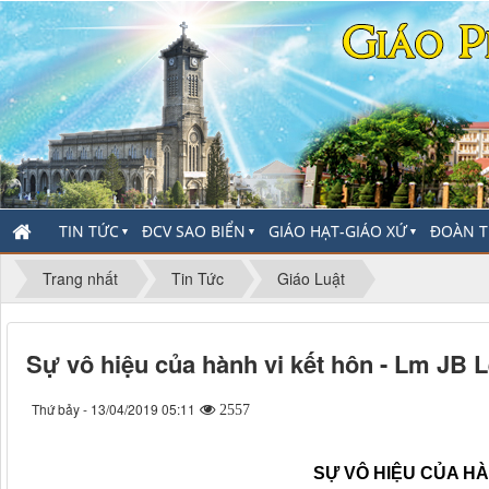
TIN TỨC
ĐCV SAO BIỂN
GIÁO HẠT-GIÁO XỨ
ĐOÀN T
▼
▼
▼
Trang nhất
Tin Tức
Giáo Luật
Sự vô hiệu của hành vi kết hôn - Lm JB
Thứ bảy - 13/04/2019 05:11
2557
SỰ VÔ HIỆU CỦA HÀ