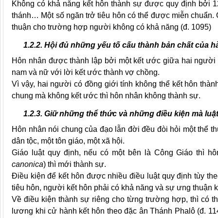
Không có khả năng kết hôn thành sự được quy định bởi 12 
thánh… Một số ngăn trở tiêu hôn có thể được miễn chuẩn. 
thuận cho trường hợp người không có khả năng (đ. 1095)
1.2.2. Hội đủ những yếu tố cấu thành bản chất của h
Hôn nhân được thành lập bởi một kết ước giữa hai người 
nam và nữ với lời kết
ước thành
vợ chồng.
Vì vậy, hai người có đồng giới tính không thể kết hôn th
chung mà không kết ước thì hôn nhân không thành sự.
1.2.3. Giữ những thể thức và những điều kiện mà luật
Hôn nhân nói chung của
đạo lẫn đời
đều đòi hỏi một thể t
dân tộc, một tôn giáo, một xã hội.
Giáo luật quy định, nếu có một bên là Công Giáo thì hô
canonica
) thì mới thành sự.
Điều kiện để kết hôn được nhiều điều luật quy định tùy t
tiêu hôn, người kết hôn phải có khả năng và sự ưng thuận k
Về điều kiện thành sự riêng cho từng trường hợp, thì có t
lương khi cử hành kết hôn theo đặc ân Thánh Phalô (đ. 1