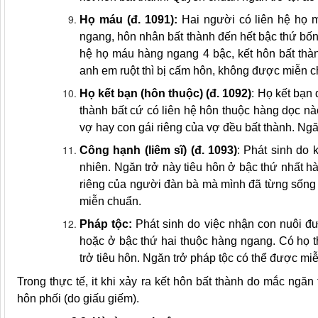
Họ máu (đ. 1091):
Hai người có liên hệ họ 
ngang, hôn nhân bất thành đến
hết bậc
thứ bốn.
hệ họ máu hàng ngang 4 bậc, kết hôn bất th
anh em ruột thì bị cấm hôn, không được miễn c
Họ kết bạn (hôn thuộc)
(đ. 1092)
: Họ kết bạn
thành bất cứ có liên hệ hôn thuộc hàng dọc nà
vợ hay con gái riêng của vợ đều bất thành. Ng
Công hạnh (
liêm sĩ
) (đ. 1093)
: Phát sinh do 
nhiên. Ngăn trở này tiêu hôn ở bậc thứ nhất h
riêng của người đàn bà mà mình đã từng sống 
miễn chuẩn.
Pháp tộc:
Phát sinh
do việc nhận con nuôi đ
hoặc ở bậc thứ hai thuộc hàng ngang. Có họ t
trở tiêu hôn. Ngăn trở
pháp tộc
có thể được miễ
Trong thực tế,
it
khi xảy ra kết hôn bất thành do mắc ngăn 
hôn phối (do giấu giếm).