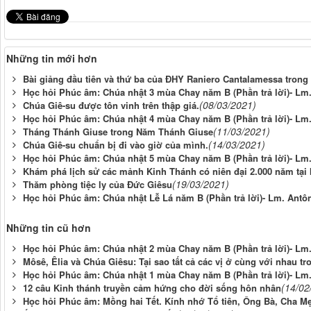
Những tin mới hơn
Bài giảng đầu tiên và thứ ba của ĐHY Raniero Cantalamessa tron
Học hỏi Phúc âm: Chúa nhật 3 mùa Chay năm B (Phần trả lời)- Lm
(08/03/2021)
Chúa Giê-su được tôn vinh trên thập giá.
Học hỏi Phúc âm: Chúa nhật 4 mùa Chay năm B (Phần trả lời)- Lm
(11/03/2021)
Tháng Thánh Giuse trong Năm Thánh Giuse
(14/03/2021)
Chúa Giê-su chuẩn bị đi vào giờ của mình.
Học hỏi Phúc âm: Chúa nhật 5 mùa Chay năm B (Phần trả lời)- Lm
Khám phá lịch sử các mảnh Kinh Thánh có niên đại 2.000 năm tại I
(19/03/2021)
Thăm phòng tiệc ly của Đức Giêsu
Học hỏi Phúc âm: Chúa nhật Lễ Lá năm B (Phần trả lời)- Lm. Antô
Những tin cũ hơn
Học hỏi Phúc âm: Chúa nhật 2 mùa Chay năm B (Phần trả lời)- Lm
Môsê, Êlia và Chúa Giêsu: Tại sao tất cả các vị ở cùng với nhau t
Học hỏi Phúc âm: Chúa nhật 1 mùa Chay năm B (Phần trả lời)- Lm
(14/02
12 câu Kinh thánh truyền cảm hứng cho đời sống hôn nhân
Học hỏi Phúc âm: Mồng hai Tết. Kính nhớ Tổ tiên, Ông Bà, Cha M