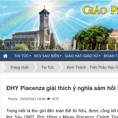
TIN TỨC
ĐCV SAO BIỂN
GIÁO HẠT-GIÁO XỨ
ĐOÀN T
▼
▼
▼
Trang nhất
Tin Tức
Kinh Thánh - Triết-Thần Học-
ĐHY Piacenza giải thích ý nghĩa sám hối
Thứ ba - 23/02/2021 04:45
1033
Trong một lá thư gửi đến toàn thể tín hữu, được công bố
thứ Sáu 19/02, Đức Hồng y Mauro Piacenza, Chánh Tò