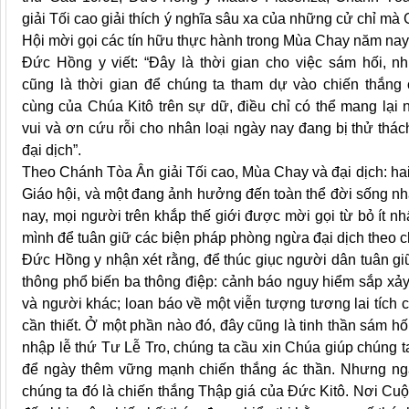
giải Tối cao giải thích ý nghĩa sâu xa của những cử chỉ mà 
Hội mời gọi các tín hữu thực hành trong Mùa Chay năm nay
Đức Hồng y viết: “Đây là thời gian cho việc sám hối, n
cũng là thời gian để chúng ta tham dự vào chiến thắng 
cùng của Chúa Kitô trên sự dữ, điều chỉ có thể mang lại 
vui và ơn cứu rỗi cho nhân loại ngày nay đang bị thử thác
đại dịch”.
Theo Chánh Tòa Ân giải Tối cao, Mùa Chay và đại dịch: hai
Giáo hội, và một đang ảnh hưởng đến toàn thể đời sống nhâ
nay, mọi người trên khắp thế giới được mời gọi từ bỏ ít nh
mình để tuân giữ các biện pháp phòng ngừa đại dịch theo c
Đức Hồng y nhận xét rằng, để thúc giục người dân tuân gi
thông phổ biến ba thông điệp: cảnh báo nguy hiểm sắp xảy
và người khác; loan báo về một viễn tượng tương lai tích c
cần thiết. Ở một phần nào đó, đây cũng là tinh thần sám hố
nhập lễ thứ Tư Lễ Tro, chúng ta cầu xin Chúa giúp chúng t
để ngày thêm vững mạnh chiến thắng ác thần. Nhưng nga
chúng ta đó là chiến thắng Thập giá của Đức Kitô. Nơi C