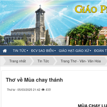
TIN TỨC
ĐCV SAO BIỂN
GIÁO HẠT-GIÁO XỨ
ĐOÀN T
▼
▼
▼
Trang nhất
Tin Tức
Trang Thơ - Văn- Văn Hóa
Thơ về Mùa chay thánh
Thứ tư - 05/03/2025 21:42
410
MÙA CHAY L