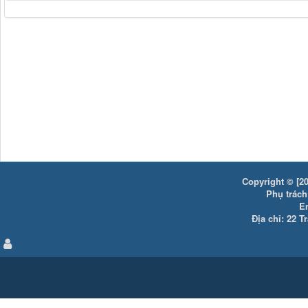
Copyright © [20
Phụ trách:
E
Địa chỉ: 22 