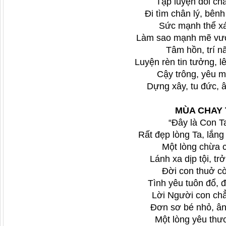
Tập luyện đôi ch
Đi tìm chân lý, bênh
Sức mạnh thể x
Làm sao mạnh mẽ vượ
Tâm hồn, trí n
Luyện rèn tin tưởng, 
Cậy trông, yêu 
Dựng xây, tu đức, â
MÙA CHAY
“Đây là Con T
Rất đẹp lòng Ta, lắn
Một lòng chừa 
Lánh xa dịp tội, tr
Đời con thuở c
Tình yêu tuôn đổ, 
Lời Người con ch
Đơn sơ bé nhỏ, ân
Một lòng yêu th