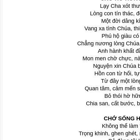
Lạy Cha xót th
Lòng con tín thác, 
Một đời dâng k
Vang xa tình Chúa, thi
Phú hộ giàu có
Chẳng nương lòng Chúa, 
Anh hành khất đ
Mon men chờ chực, nài
Nguyện xin Chúa b
Hồn con từ hối, tự 
Từ đây một lòn
Quan tâm, cảm mến s
Bỏ thói hờ hữ
Chia san, cất bước, b
CHỚ SỐNG H
Không thể làm 
Trọng khinh, ghen ghét,