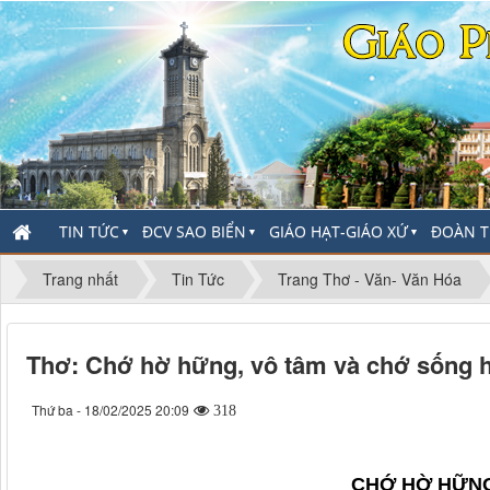
TIN TỨC
ĐCV SAO BIỂN
GIÁO HẠT-GIÁO XỨ
ĐOÀN T
▼
▼
▼
Trang nhất
Tin Tức
Trang Thơ - Văn- Văn Hóa
Thơ: Chớ hờ hững, vô tâm và chớ sống h
Thứ ba - 18/02/2025 20:09
318
CHỚ HỜ HỮNG