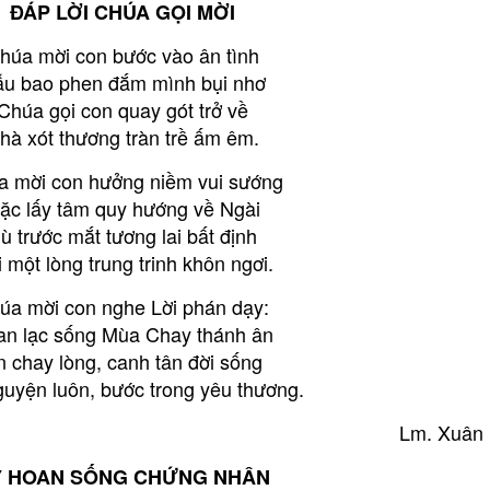
ĐÁP LỜI CHÚA GỌI MỜI
húa mời con bước vào ân tình
u bao phen đắm mình bụi nhơ
Chúa gọi con quay gót trở về
hà xót thương tràn trề ấm êm.
a mời con hưởng niềm vui sướng
ặc lấy tâm quy hướng về Ngài
ù trước mắt tương lai bất định
 một lòng trung trinh khôn ngơi.
úa mời con nghe Lời phán dạy:
an lạc sống Mùa Chay thánh ân
n chay lòng, canh tân đời sống
uyện luôn, bước trong yêu thương.
Lm. Xuân
Ỷ HOAN SỐNG CHỨNG NHÂN