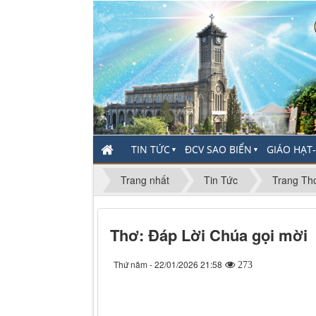
TIN TỨC
ĐCV SAO BIỂN
GIÁO HẠT
▼
▼
Trang nhất
Tin Tức
Trang Th
Thơ: Đáp Lời Chúa gọi mời
Thứ năm - 22/01/2026 21:58
273