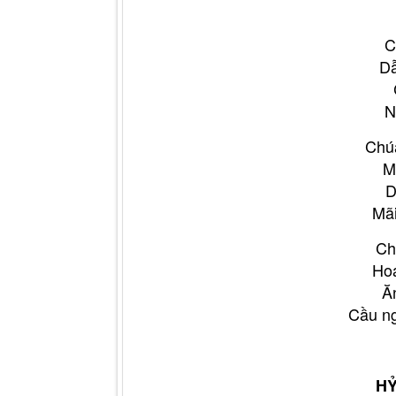
C
Dẫ
N
Chú
M
D
Mãi
Ch
Ho
Ă
Cầu ng
H