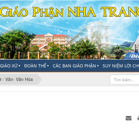
-GIÁO XỨ
ĐOÀN THỂ
CÁC BAN GIÁO PHẬN
SUY NIỆM LỜI C
▼
▼
▼
ơ - Văn- Văn Hóa