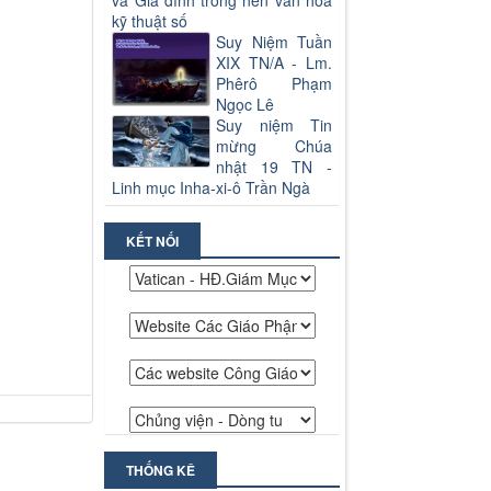
và Gia đình trong nền văn hoá
kỹ thuật số
Suy Niệm Tuần
XIX TN/A - Lm.
Phêrô Phạm
Ngọc Lê
Suy niệm Tin
mừng Chúa
nhật 19 TN -
Linh mục Inha-xi-ô Trần Ngà
KẾT NỐI
THỐNG KÊ