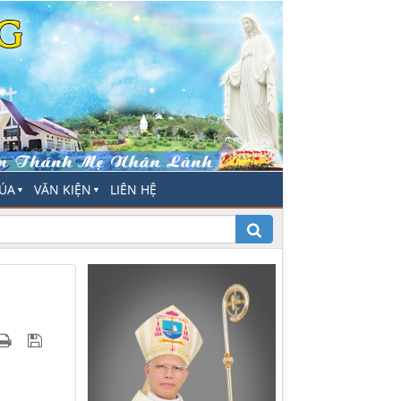
HÚA
VĂN KIỆN
LIÊN HỆ
▼
▼