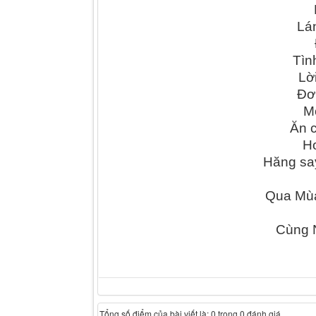
Lán
Tìn
Lờ
Đơ
M
Ăn c
H
Hăng say
Qua Mùa
Cùng N
Tổng số điểm của bài viết là: 0 trong 0 đánh giá