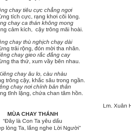
êng chay tiêu cực chẳng ngơi
ừng tích cực, rạng khơi cõi lòng.
êng chay ca thán không mong
ng cảm kích, cậy trông mãi hoài.
êng chay thù nghịch chạy dài
ừng trải rộng, đón mời tha nhân.
iêng chay gieo rắc đắng cay
ừng tha thứ, xum vầy bên nhau.
Kiêng chay âu lo, càu nhàu
g trông cậy, khắc sâu trong ngần.
êng chay nơi chính bản thân
ng tĩnh lặng, chứa chan tâm hồn.
Lm. Xuân 
MÙA CHAY THÁNH
“Đây là Con Ta yêu dấu
ẹp lòng Ta, lắng nghe Lời Người”