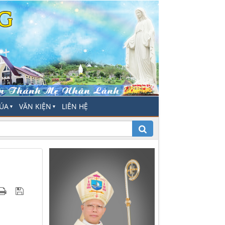
HÚA
VĂN KIỆN
LIÊN HỆ
▼
▼