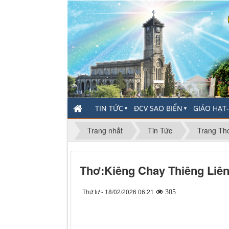
TIN TỨC
ĐCV SAO BIỂN
GIÁO HẠT
▼
▼
Trang nhất
Tin Tức
Trang Th
Thơ:Kiêng Chay Thiêng Liê
Thứ tư - 18/02/2026 06:21
305