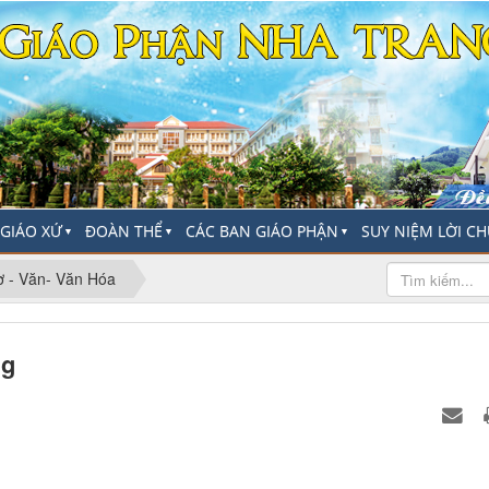
-GIÁO XỨ
ĐOÀN THỂ
CÁC BAN GIÁO PHẬN
SUY NIỆM LỜI C
▼
▼
▼
ơ - Văn- Văn Hóa
ng