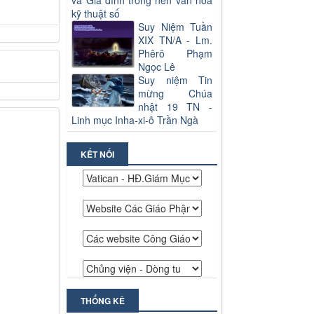
và Gia đình trong nền văn hoá
kỹ thuật số
Suy Niệm Tuần
XIX TN/A - Lm.
Phêrô Phạm
Ngọc Lê
Suy niệm Tin
mừng Chúa
nhật 19 TN -
Linh mục Inha-xi-ô Trần Ngà
KẾT NỐI
THỐNG KÊ