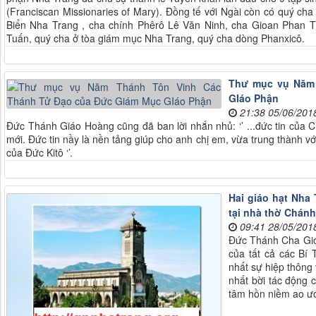
(Franciscan Missionaries of Mary). Đồng tế với Ngài còn có quý ch
Biển Nha Trang , cha chính Phêrô Lê Văn Ninh, cha Gioan Phan 
Tuấn, quý cha ở tòa giám mục Nha Trang, quý cha dòng Phanxicô.
Thư mục vụ Năm
GIáo Phận
21:38 05/06/201
Đức Thánh Giáo Hoàng cũng đã ban lời nhắn nhủ: ‘’ ...đức tin của 
mới. Đức tin nầy là nền tảng giúp cho anh chị em, vừa trung thành v
của Đức Kitô ‘’.
Hai giáo hạt Nha
tại nhà thờ Chán
09:41 28/05/201
Đức Thánh Cha Gio
của tất cả các Bí 
nhất sự hiệp thông
nhất bời tác động 
tâm hồn niềm ao ướ