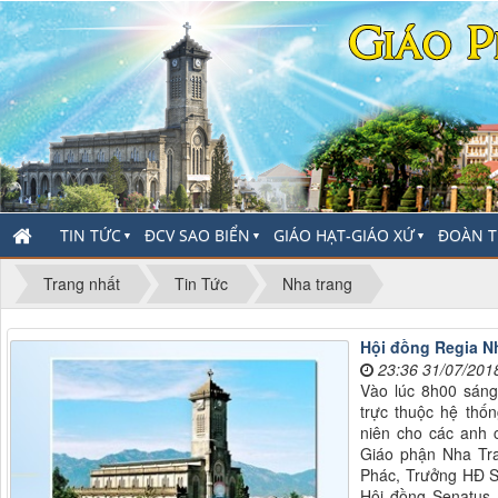
TIN TỨC
ĐCV SAO BIỂN
GIÁO HẠT-GIÁO XỨ
ĐOÀN T
▼
▼
▼
Trang nhất
Tin Tức
Nha trang
Hội đồng Regia N
23:36 31/07/201
Vào lúc 8h00 sáng
trực thuộc hệ thố
niên cho các anh c
Giáo phận Nha Tr
Phác, Trưởng HĐ S
Hội đồng Senatus 