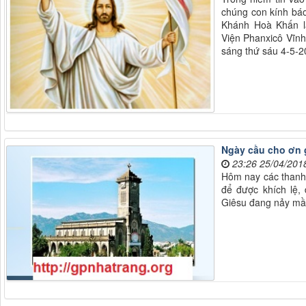
chúng con kính bá
Khánh Hoà Khấn l
Viện Phanxicô Vĩnh
sáng thứ sáu 4-5-2
Ngày cầu cho ơn g
23:26 25/04/201
Hôm nay các thanh 
để được khích lệ,
Giêsu đang nảy mầm