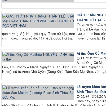
GIÁO PHẬN NHA 
THÁNH TỬ ĐẠO V
23:15 07/07/201
Trải dài bề dày lị
quê hương Việt Nam yêu quý. Theo sử liệu, trên 130.000 tín hữu của
chính đạo. Trong số đó, 117 vị đã được Hội thánh tuyên phong là Hiển
Ai tín: Ông Cố M
11:12 24/06/201
Ai tín: Ông Cố Ma
Lân, Lm. Phêrô – Maria Nguyễn Xuân Dũng, Lm. Giuse Nguyễn Xu
Nhơn), nữ tu Anna Nhã Uyên (Dòng Khiết Tâm Đức Mẹ Nha), vừa tạ 
Lễ tuyên khấn lầ
Sinh Thừa Sai Đứ
05:44 13/06/201
Hôm nay, ngày 13 t
phận Nha Trang đã chủ sự thánh lễ Tuyên khấn lần đầu cho 9 tập 