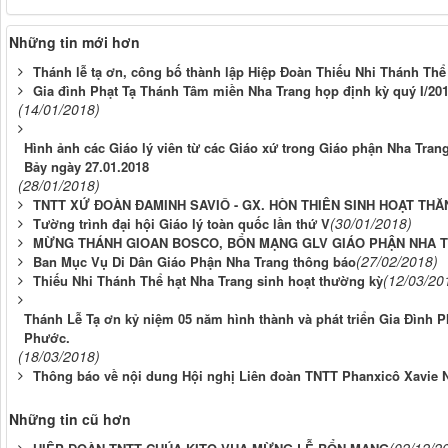
Những tin mới hơn
Thánh lễ tạ ơn, công bố thành lập Hiệp Đoàn Thiếu Nhi Thánh Thể 
Gia đình Phạt Tạ Thánh Tâm miền Nha Trang họp định kỳ quý I/20
(14/01/2018)
Hình ảnh các Giáo lý viên từ các Giáo xứ trong Giáo phận Nha Tr
Bảy ngày 27.01.2018
(28/01/2018)
TNTT XỨ ĐOÀN ĐAMINH SAVIÔ - GX. HÒN THIÊN SINH HOẠT THĂ
(30/01/2018)
Tường trình đại hội Giáo lý toàn quốc lần thứ V
MỪNG THÁNH GIOAN BOSCO, BỔN MẠNG GLV GIÁO PHẬN NHA 
(27/02/2018)
Ban Mục Vụ Di Dân Giáo Phận Nha Trang thông báo
(12/03/20
Thiếu Nhi Thánh Thể hạt Nha Trang sinh hoạt thường kỳ
Thánh Lễ Tạ ơn kỷ niệm 05 năm hình thành và phát triển Gia Đình 
Phước.
(18/03/2018)
Thông báo về nội dung Hội nghị Liên đoàn TNTT Phanxicô Xavie 
Những tin cũ hơn