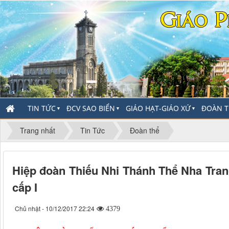
TIN TỨC
ĐCV SAO BIỂN
GIÁO HẠT-GIÁO XỨ
ĐOÀN T
▼
▼
▼
Trang nhất
Tin Tức
Đoàn thể
Hiệp đoàn Thiếu Nhi Thánh Thể Nha Tra
cấp I
Chủ nhật - 10/12/2017 22:24
4379