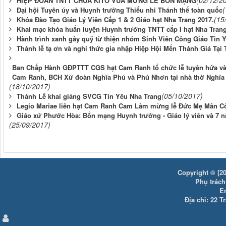
(02/12/2
HIỆP ĐOÀN TNTT CHÚA KITO VUA MỪNG LỄ BỔN MẠNG
(
Đại hội Tuyên úy và Huynh trưởng Thiếu nhi Thánh thể toàn quốc
(15
Khóa Đào Tạo Giáo Lý Viên Cấp 1 & 2 Giáo hạt Nha Trang 2017.
Khai mạc khóa huấn luyện Huynh trưởng TNTT cấp I hạt Nha Trang
Hành trình xanh gây quỹ từ thiện nhóm Sinh Viên Công Giáo Tin 
Thánh lễ tạ ơn và nghi thức gia nhập Hiệp Hội Mến Thánh Giá Tại 
Ban Chấp Hành GĐPTTT CGS hạt Cam Ranh tổ chức lễ tuyên hứa và 
Cam Ranh, BCH Xứ đoàn Nghĩa Phú và Phú Nhơn tại nhà thờ Nghĩa
(18/10/2017)
(05/10/2017)
Thánh Lễ khai giảng SVCG Tin Yêu Nha Trang
Legio Mariae liên hạt Cam Ranh Cam Lâm mừng lễ Đức Mẹ Mân C
Giáo xứ Phước Hòa: Bổn mạng Huynh trưởng - Giáo lý viên và 7 
(25/09/2017)
Copyright © [20
Phụ trách:
E
Địa chỉ: 22 