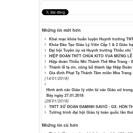
Những tin mới hơn
Khai mạc khóa huấn luyện Huynh trưởng TNTT
Khóa Đào Tạo Giáo Lý Viên Cấp 1 & 2 Giáo hạ
Đại hội Tuyên úy và Huynh trưởng Thiếu nhi 
HIỆP ĐOÀN TNTT CHÚA KITO VUA MỪNG LỄ
Hiệp đoàn Thiếu Nhi Thánh Thể Nha Trang - 
Thánh lễ tạ ơn, công bố thành lập Hiệp Đoàn
Gia đình Phạt Tạ Thánh Tâm miền Nha Trang 
(14/01/2018)
Hình ảnh các Giáo lý viên từ các Giáo xứ tro
Bảy ngày 27.01.2018
(28/01/2018)
TNTT XỨ ĐOÀN ĐAMINH SAVIÔ - GX. HÒN T
Tường trình đại hội Giáo lý toàn quốc lần th
Những tin cũ hơn