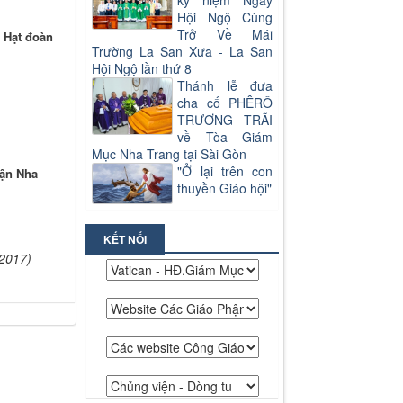
kỷ niệm Ngày
Hội Ngộ Cùng
Trở Về Mái
 Hạt đoàn
Trường La San Xưa - La San
Hội Ngộ lần thứ 8
Thánh lễ đưa
cha cố PHÊRÔ
TRƯƠNG TRÃI
về Tòa Giám
Mục Nha Trang tại Sài Gòn
"Ở lại trên con
hận Nha
thuyền Giáo hội"
KẾT NỐI
/2017)