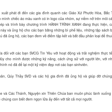
à xuất phát đi đến các gia đình quanh các Giáo Xứ Phước Hòa, Bắc 
 mình chiếc áo màu xanh có in logo của nhóm, sự niềm nở trên môi c
ễ phép và trình bày chương trình HÀNH TRÌNH XANH đang thực hiện, 
này và ủng hộ cho các bạn bằng những bì phế liệu, những tập sách b
ú đã ủng hộ, các bạn đem về điểm tập kết và bắt đầu phân loại để thu
ĩa đối với các bạn SVCG Tin Yêu với hoạt động và trải nghiệm thực t
h lũy cho mình được những kỹ năng, cách ứng sử với người lớn, với 
ính nó đã để lại một kỷ niệm đẹp nơi các bạn sinhviên.
n, Qúy Thầy SVD và các hộ gia đình đã ủng hộ và giúp đỡ chúng
se và Các Thánh, Nguyện xin Thiên Chúa ban muôn phúc lành xuống t
 chúng con biết đem ngọn lửa ấy đến với tất cả mọi người.