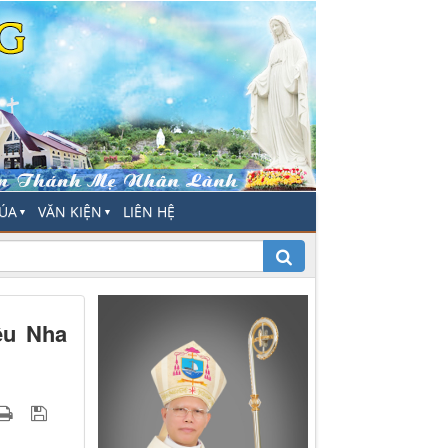
HÚA
VĂN KIỆN
LIÊN HỆ
▼
▼
êu Nha