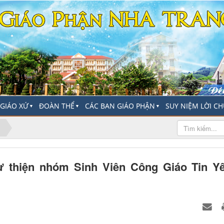
-GIÁO XỨ
ĐOÀN THỂ
CÁC BAN GIÁO PHẬN
SUY NIỆM LỜI C
▼
▼
▼
từ thiện nhóm Sinh Viên Công Giáo Tin Y