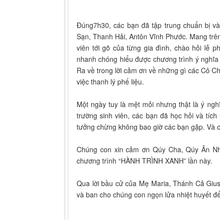
Đúng7h30, các bạn đã tập trung chuẩn bị v
Sạn, Thanh Hải, Antôn Vĩnh Phước. Mang trên
viên tới gõ của từng gia đình, chào hỏi l
nhanh chóng hiểu được chương trình ý nghĩa 
Ra về trong lời cảm ơn về những gì các Cô Ch
việc thanh lý phế liệu.
Một ngày tuy là mệt mỏi nhưng thật là ý ngh
trường sinh viên, các bạn đã học hỏi và tíc
tưởng chừng không bao giờ các bạn gặp. Và ch
Chúng con xin cảm ơn Qúy Cha, Qúy Ân Nhâ
chương trình “HÀNH TRÌNH XANH” lần này.
Qua lời bầu cử của Mẹ Maria, Thánh Cả Giu
và ban cho chúng con ngọn lửa nhiệt huyết để