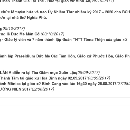
(25/10/2017)
i Mến Thánh Giá Tại Thế - Huế tại giáo xứ Vĩnh An
hức lễ tuyên hứa và trao Ủy Nhiệm Thư nhiệm kỳ 2017 – 2020 cho BCH
n tại nhà thờ Nghĩa Phú.
(05/10/2017)
g
(03/10/2017)
ừng lễ Đức Mẹ Mân Côi
- Giáo lý viên và 7 năm thành lập Đoàn TNTT Tôma Thiện của giáo xứ
thành lập Praesidium Đức Mẹ Các Tâm Hồn, Giáo xứ Phước Hòa, Giáo P
(05/09/2017)
ẦN V diễn ra tại Tòa Giám mục Xuân Lộc
(03/09/2017)
Thánh Tâm tại giáo xứ Hòa Bình ngày 02.09.2017
(27/08
h Mônica tại giáo xứ Bình Cang vào lúc 16g30 ngày 26.08.2017
(22/08/2017)
ƯỜNG NIÊN 2017