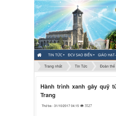
TIN TỨC
ĐCV SAO BIỂN
GIÁO HẠT
▼
▼
Trang nhất
Tin Tức
Đoàn thể
Hành trình xanh gây quỹ 
Trang
Thứ ba - 31/10/2017 04:15
3527