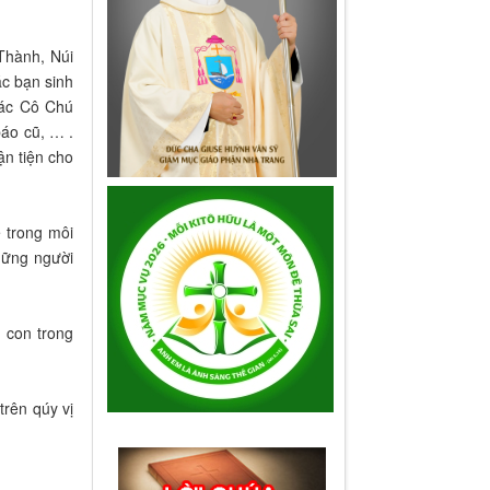
Thành, Núi
ác bạn sinh
các Cô Chú
áo cũ, … .
ận tiện cho
ế trong môi
những người
 con trong
rên qúy vị