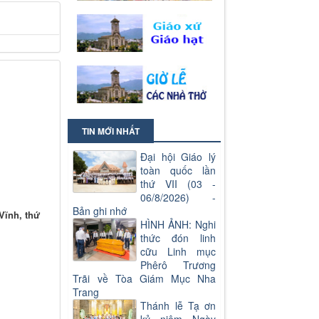
TIN MỚI NHẤT
Đại hội Giáo lý
toàn quốc lần
thứ VII (03 -
06/8/2026) -
Bản ghi nhớ
Vĩnh, thứ
HÌNH ẢNH: Nghi
thức đón linh
cữu Linh mục
Phêrô Trương
Trãi về Tòa Giám Mục Nha
Trang
Thánh lễ Tạ ơn