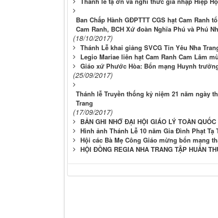
Thánh lễ tạ ơn và nghi thức gia nhập Hiệp Hộ
Ban Chấp Hành GĐPTTT CGS hạt Cam Ranh tổ c
Cam Ranh, BCH Xứ đoàn Nghĩa Phú và Phú Nhơ
(18/10/2017)
Thánh Lễ khai giảng SVCG Tin Yêu Nha Tran
Legio Mariae liên hạt Cam Ranh Cam Lâm m
Giáo xứ Phước Hòa: Bổn mạng Huynh trưởng 
(25/09/2017)
Thánh lễ Truyền thống kỷ niệm 21 năm ngày 
Trang
(17/09/2017)
BẢN GHI NHỚ ĐẠI HỘI GIÁO LÝ TOÀN QUỐC L
Hình ảnh Thánh Lễ 10 năm Gia Đình Phạt Tạ 
Hội các Bà Mẹ Công Giáo mừng bổn mạng thán
HỘI ĐỒNG REGIA NHA TRANG TẬP HUẤN TH