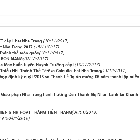
(10/11/2017)
 cấp I hạt Nha Trang.
(15/11/2017)
t Nha Trang 2017.
(18/11/2017)
Thánh thể toàn quốc
(02/12/2017)
 BỔN MẠNG
(10/12/2017)
Sa Mạc huấn luyện Huynh Trưởng cấp I
(11/12/2017)
 Thiếu Nhi Thánh Thể Têrêxa Calcutta, hạt Nha Trang
họp định kỳ quý I/2018 và Thánh Lễ Tạ ơn mừng 05 năm thành lập miền
ng Giáo phận Nha Trang hành hương Đền Thánh Mẹ Nhân Lành tại Khánh 
(30/01/2018)
HIÊN SINH HOẠT THĂNG TIẾN THÁNG
(30/01/2018)
ứ V