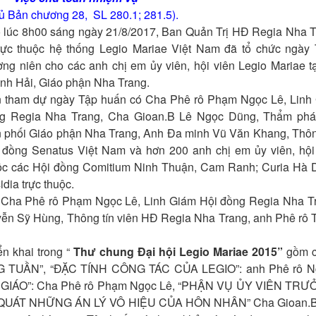
ủ Bản chương 28, SL 280.1; 281.5).
 lúc 8h00 sáng ngày 21/8/2017, Ban Quản Trị HĐ Regia Nha T
trực thuộc hệ thống Legio Mariae Việt Nam đã tổ chức ngày
ờng niên cho các anh chị em ủy viên, hội viên Legio Mariae t
nh Hải, Giáo phận Nha Trang.
 tham dự ngày Tập huấn có Cha Phê rô Phạm Ngọc Lê, Linh
g Regia Nha Trang, Cha Gioan.B Lê Ngọc Dũng, Thẩm phá
 phối Giáo phận Nha Trang, Anh Đa minh Vũ Văn Khang, Thông
 đồng Senatus Việt Nam và hơn 200 anh chị em ủy viên, hội 
ộc các Hội đồng Comitium Ninh Thuận, Cam Ranh; Curia Hà 
dia trực thuộc.
 có Cha Phê rô Phạm Ngọc Lê, Linh Giám Hội đồng Regia Nha T
ễn Sỹ Hùng, Thông tín viên HĐ Regia Nha Trang, anh Phê rô 
ển khai trong “
Thư chung Đại hội Legio Mariae 2015”
gồm cá
 TUẦN”, “ĐẶC TÍNH CÔNG TÁC CỦA LEGIO”: anh Phê rô N
IÁO”: Cha Phê rô Phạm Ngọc Lê, “PHẬN VỤ ỦY VIÊN TRƯỞ
ỔNG QUÁT NHỮNG ÁN LÝ VÔ HIỆU CỦA HÔN NHÂN” Cha Gioan.