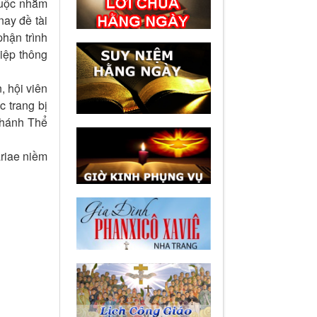
huộc nhằm
nay đề tài
ận trình
hiệp thông
, hội viên
c trang bị
Thánh Thể
ariae niềm