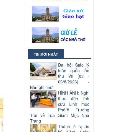
TIN MỚI NHẤT
Đại hội Giáo lý
toàn quốc lần
thứ VII (03 -
06/8/2026) -
Bản ghi nhớ
HÌNH ẢNH: Nghi
thức đón linh
cữu Linh mục
Phêrô Trương
Trãi về Tòa Giám Mục Nha
Trang
Thánh lễ Tạ ơn