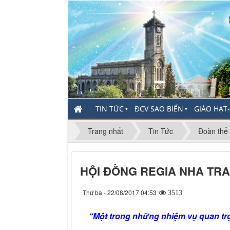
TIN TỨC
ĐCV SAO BIỂN
GIÁO HẠT
▼
▼
Trang nhất
Tin Tức
Đoàn thể
HỘI ĐỒNG REGIA NHA TRA
Thứ ba - 22/08/2017 04:53
3513
“Một trong những nhiệm vụ quan trọ