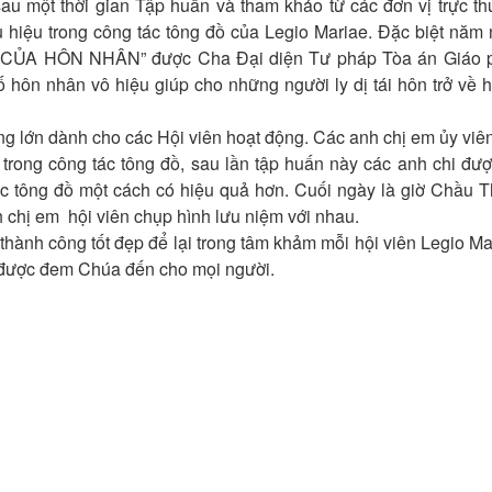
au một thời gian Tập huấn và tham khảo từ các đơn vị trực t
u hiệu trong công tác tông đồ của Legio Mariae. Đặc biệt năm 
A HÔN NHÂN” được Cha Đại diện Tư pháp Tòa án Giáo ph
ố hôn nhân vô hiệu giúp cho những người ly dị tái hôn trở về 
ng lớn dành cho các Hội viên hoạt động. Các anh chị em ủy viên
 trong công tác tông đồ, sau lần tập huấn này các anh chi đượ
iệc tông đồ một cách có hiệu quả hơn. Cuối ngày là giờ Chầu 
h chị em hội viên chụp hình lưu niệm với nhau.
thành công tốt đẹp để lại trong tâm khảm mỗi hội viên Legio M
t được đem Chúa đến cho mọi người.