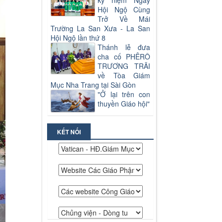
kỷ niệm Ngày
Hội Ngộ Cùng
Trở Về Mái
Trường La San Xưa - La San
Hội Ngộ lần thứ 8
Thánh lễ đưa
cha cố PHÊRÔ
TRƯƠNG TRÃI
về Tòa Giám
Mục Nha Trang tại Sài Gòn
"Ở lại trên con
thuyền Giáo hội"
KẾT NỐI