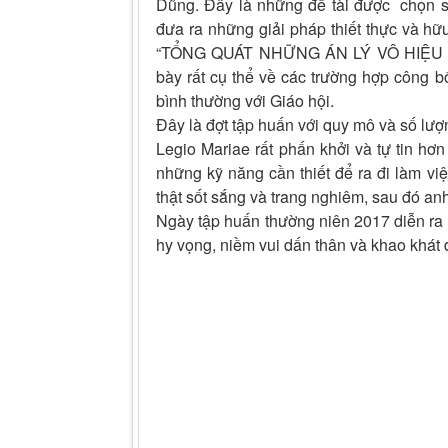
Dũng. Đây là những đề tài được chọn s
đưa ra những giải pháp thiết thực và hữ
“TỔNG QUÁT NHỮNG ÁN LÝ VÔ HIỆU CỦ
bày rất cụ thể về các trường hợp công b
bình thường với Giáo hội.
Đây là đợt tập huấn với quy mô và số lượ
Legio Mariae rất phấn khởi và tự tin hơn
những kỹ năng cần thiết để ra đi làm v
thật sốt sắng và trang nghiêm, sau đó an
Ngày tập huấn thường niên 2017 diễn ra 
hy vọng, niềm vui dấn thân và khao khá