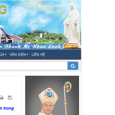
HÚA
VĂN KIỆN
LIÊN HỆ
▼
▼
n trong