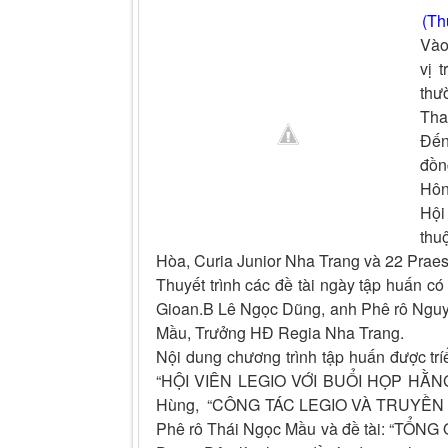
(Th
Vào
vị 
thư
Tha
Đến
đồn
Hôn
Hội
thu
Hòa, Curia Junior Nha Trang và 22 Praesi
Thuyết trình các đề tài ngày tập huấn
Gioan.B Lê Ngọc Dũng, anh Phê rô Nguy
Mầu, Trưởng HĐ Regia Nha Trang.
Nội dung chương trình tập huấn được trí
“HỘI VIÊN LEGIO VỚI BUỔI HỌP HẰNG
Hùng, “CÔNG TÁC LEGIO VÀ TRUYỀN G
Phê rô Thái Ngọc Mầu và đề tài: “T