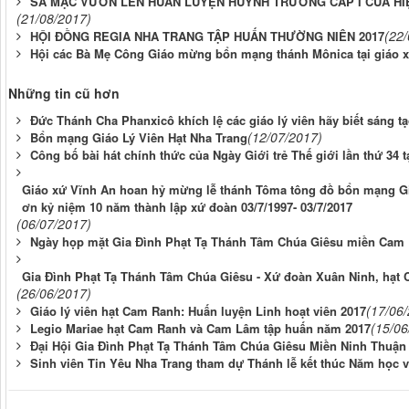
SA MẠC VƯƠN LÊN HUẤN LUYỆN HUYNH TRƯỞNG CẤP I CỦA HIÊ
(21/08/2017)
(22
HỘI ĐỒNG REGIA NHA TRANG TẬP HUẤN THƯỜNG NIÊN 2017
Hội các Bà Mẹ Công Giáo mừng bổn mạng thánh Mônica tại giáo x
Những tin cũ hơn
Đức Thánh Cha Phanxicô khích lệ các giáo lý viên hãy biết sáng t
(12/07/2017)
Bổn mạng Giáo Lý Viên Hạt Nha Trang
Công bố bài hát chính thức của Ngày Giới trẻ Thế giới lần thứ 34 
Giáo xứ Vĩnh An hoan hỷ mừng lễ thánh Tôma tông đồ bổn mạng Gi
ơn kỷ niệm 10 năm thành lập xứ đoàn 03/7/1997- 03/7/2017
(06/07/2017)
Ngày họp mặt Gia Đình Phạt Tạ Thánh Tâm Chúa Giêsu miền Cam
Gia Đình Phạt Tạ Thánh Tâm Chúa Giêsu - Xứ đoàn Xuân Ninh, hạ
(26/06/2017)
(17/06
Giáo lý viên hạt Cam Ranh: Huấn luyện Linh hoạt viên 2017
(15/06
Legio Mariae hạt Cam Ranh và Cam Lâm tập huấn năm 2017
Đại Hội Gia Đình Phạt Tạ Thánh Tâm Chúa Giêsu Miền Ninh Thuận l
Sinh viên Tin Yêu Nha Trang tham dự Thánh lễ kết thúc Năm học 