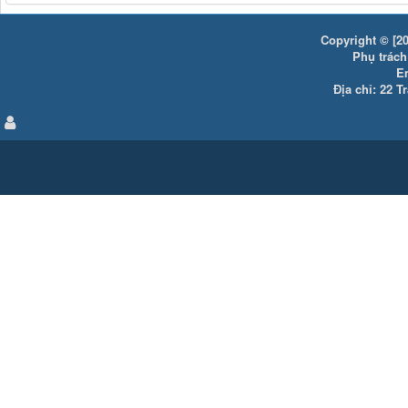
Copyright © [20
Phụ trách:
E
Địa chỉ: 22 