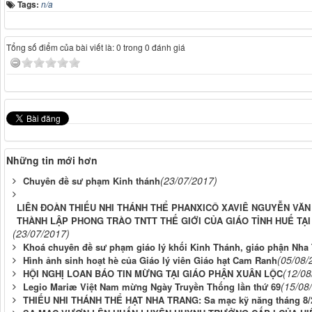
Tags:
n/a
Tổng số điểm của bài viết là: 0 trong 0 đánh giá
Những tin mới hơn
(23/07/2017)
Chuyên đề sư phạm Kinh thánh
LIÊN ĐOÀN THIẾU NHI THÁNH THỂ PHANXICÔ XAVIÊ NGUYỄN VĂN
THÀNH LẬP PHONG TRÀO TNTT THẾ GIỚI CỦA GIÁO TỈNH HUẾ TẠ
(23/07/2017)
Khoá chuyên đề sư phạm giáo lý khối Kinh Thánh, giáo phận Nha
(05/08/
Hình ảnh sinh hoạt hè của Giáo lý viên Giáo hạt Cam Ranh
(12/08
HỘI NGHỊ LOAN BÁO TIN MỪNG TẠI GIÁO PHẬN XUÂN LỘC
(15/08
Legio Mariæ Việt Nam mừng Ngày Truyền Thống lần thứ 69
THIẾU NHI THÁNH THỂ HẠT NHA TRANG: Sa mạc kỹ năng tháng 8/