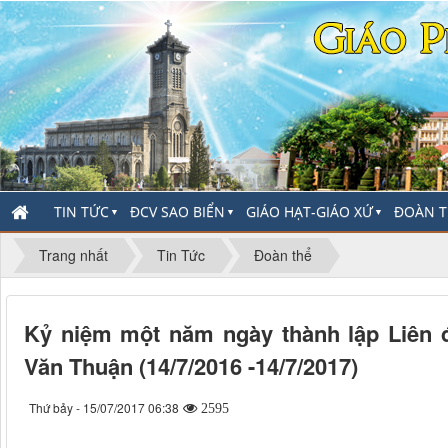
TIN TỨC
ĐCV SAO BIỂN
GIÁO HẠT-GIÁO XỨ
ĐOÀN T
▼
▼
▼
Trang nhất
Tin Tức
Đoàn thể
Kỷ niệm một năm ngày thành lập Liên 
Văn Thuận (14/7/2016 -14/7/2017)
Thứ bảy - 15/07/2017 06:38
2595