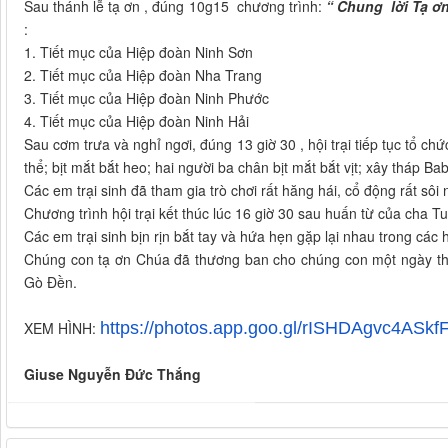
Sau thánh lễ tạ ơn , đúng 10g15 chương trình:
“ Chung
lời Tạ ơ
:
1. Tiết mục của Hiệp đoàn Ninh Sơn
2. Tiết mục của Hiệp đoàn Nha Trang
3. Tiết mục của Hiệp đoàn Ninh Phước
4. Tiết mục của Hiệp đoàn Ninh Hải
Sau cơm trưa và nghỉ ngơi, đúng 13 giờ 30 , hội trại tiếp tục tổ c
thể; bịt mắt bắt heo; hai người ba chân bịt mắt bắt vịt; xây tháp Ba
Các em trại sinh đã tham gia trò chơi rất hăng hái, cổ động rất sôi
Chương trình hội trại kết thúc lúc 16 giờ 30 sau huấn từ của cha T
Các em trại sinh bịn rịn bắt tay và hứa hẹn gặp lại nhau trong các hộ
Chúng con tạ ơn Chúa đã thương ban cho chúng con một ngày thậ
Gò Đền.
XEM HÌNH:
https://photos.app.goo.gl/
rISHDAgvc4ASkf
Giuse Nguyễn Đức Thắng