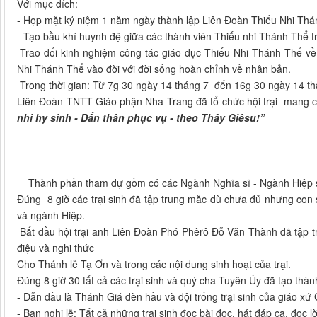
Với mục đích:
- Họp mặt kỷ niệm 1 năm ngày thành lập Liên Đoàn Thiếu Nhi Th
- Tạo bầu khí huynh đệ giữa các thành viên Thiếu nhi Thánh Thể t
-Trao đổi kinh nghiệm công tác giáo dục Thiếu Nhi Thánh Thể v
Nhi Thánh Thể vào đời với đời sống hoàn chỉnh về nhân bản.
Trong thời gian: Từ 7g 30 ngày 14 tháng 7 đến 16g 30 ngày 14 th
Liên Đoàn TNTT Giáo phận Nha Trang đã tổ chức hội trại mang c
nhi hy sinh - Dấn thân phục vụ - theo Thầy Giêsu!”
Thành phần tham dự gồm có các Ngành Nghĩa sĩ - Ngành Hiệp sĩ
Đúng 8 giờ các trại sinh đã tập trung măc dù chưa đủ nhưng con 
và ngành Hiệp.
Bắt đầu hội trại anh Liên Đoàn Phó Phêrô Đỗ Văn Thành đã tập tru
điệu và nghi thức
Cho Thánh lễ Tạ Ơn và trong các nội dung sinh hoạt của trại.
Đúng 8 giờ 30 tất cả các trại sinh và quý cha Tuyên Úy đã tạo thà
- Dẫn đầu là Thánh Giá đèn hầu và đội trống trại sinh của giáo xứ
- Ban nghi lễ: Tất cả những trại sinh đọc bài đọc, hát đáp ca, đọc l