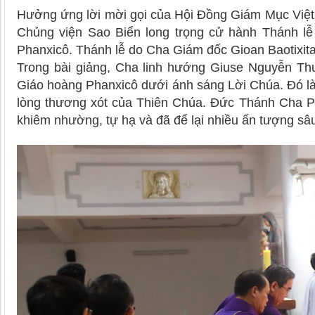
Hưởng ứng lời mời gọi của Hội Đồng Giám Mục Việt 
Chủng viện Sao Biển long trọng cử hành Thánh l
Phanxicô. Thánh lễ do Cha Giám đốc Gioan Baotixita
Trong bài giảng, Cha linh hướng Giuse Nguyễn Th
Giáo hoàng Phanxicô dưới ánh sáng Lời Chúa. Đó là
lòng thương xót của Thiên Chúa. Đức Thánh Cha P
khiêm nhường, tự hạ và đã để lại nhiều ấn tượng sâu