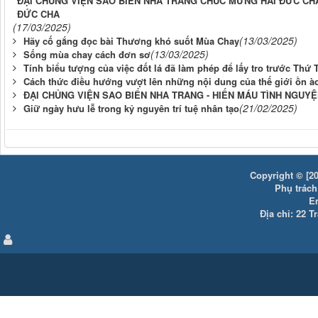
ĐẠI CHỦNG VIỆN SAO BIỂN NHA TRANG CHÚC MỪNG HAI ĐỨC CHA
ĐỨC CHA
(17/03/2025)
(13/03/2025)
Hãy cố gắng đọc bài Thương khó suốt Mùa Chay
(13/03/2025)
Sống mùa chay cách đơn sơ
Tính biểu tượng của việc đốt lá đã làm phép để lấy tro trước Thứ 
Cách thức điều hướng vượt lên những nội dung của thế giới ồn à
ĐẠI CHỦNG VIỆN SAO BIỂN NHA TRANG - HIẾN MÁU TÌNH NGUY
(21/02/2025)
Giữ ngày hưu lễ trong kỷ nguyên trí tuệ nhân tạo
Copyright © [20
Phụ trách:
E
Địa chỉ: 22 