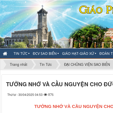
TIN TỨC
ĐCV SAO BIỂN
GIÁO HẠT-GIÁO XỨ
ĐOÀN T
▼
▼
▼
Trang nhất
Tin Tức
ĐẠI CHỦNG VIỆN SAO BIỂN
TƯỞNG NHỚ VÀ CẦU NGUYỆN CHO ĐỨ
Thứ tư - 30/04/2025 04:53
876
TƯỞNG NHỚ VÀ CẦU NGUYỆN CHO