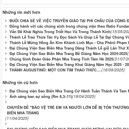
Những tin mới hơn
BUỔI CHIA SẺ VỀ VIỆC TRUYỀN GIÁO TẠI PHI CHÂU CỦA CỘNG
Đồng hành với các chủng sinh trong chủng viện theo Ratio Fundamen
(15/05/20
Vấn Đề Khải Nghĩa Trong Triết Học Và Trong Thánh Kinh
Thánh Lễ Trao Thừa Tác Vụ Đọc Sách Và Giúp Lễ Tại Đại Chủng V
Thánh Lễ Mừng Hồng Ân Kim Khánh Linh Mục - Cha Phêrô Phạm N
Đại Chủng Viện Sao Biển Nha Trang Dâng Thánh Lễ giỗ Lần Thứ X
Đại Chủng Viện Sao Biển Nha Trang Bế Giảng Năm Học 2024-2025
(31/07/2
Chủng Sinh Đoàn Giáo Phận Nha Trang Tĩnh Tâm Hè 2025
Đại Chủng Viện Sao Biển Nha Trang Khai Giảng Năm Học 2025 - 2
(16/09/2025)
THÁNH AUGUSTINÔ: MỘT CON TIM THAO THỨC….
Những tin cũ hơn
Đại Chủng viện Sao Biển Nha Trang Cử Hành Tuần Thánh Và Tam 
(19/04/2025)
Ánh sáng ban sự sống (Rm 6,3–11)
CHUYÊN ĐỀ "BẢO VỆ TRẺ EM VÀ NGƯỜI LỚN DỄ BỊ TỔN THƯƠNG 
BIỂN NHA TRANG
(11/04/2025)