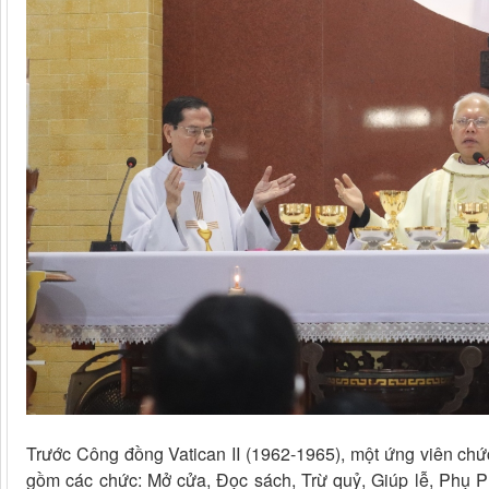
Trước Công đồng Vatican II (1962-1965), một ứng viên chức
gồm các chức: Mở cửa, Đọc sách, Trừ quỷ, Giúp lễ, Phụ P