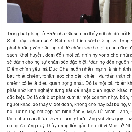
Trong bài giảng lễ, Đức cha Giuse cho thấy sợi chỉ đỏ nối 
Sinh này: “chăm sóc”. Bài đọc I, trích sách Công vụ Tông
phải hướng vào dân ngoại để chăm sóc họ, giúp họ cũng đượ
sách Khải huyền, đem đến một cái nhìn hy vọng cho những 
sẽ dành cho họ sự chăm sóc đặc biệt: “dẫn họ đến nguồn nư
Điểm chính yếu mà Đức Cha muốn nhấn mạnh là hình ảnh Đ
bật: “biết chiên”, “chăm sóc cho đàn chiên” và “dấn thân 
chiên” có lẽ là điều quan trọng nhất. Đó là một cái “biết”
phải nhờ kinh nghiệm từng trải để nhận diện người khác, n
đặc biệt. Đó là cái biết phát xuất từ một con tim nhạy bén
người khác, để thay vì xét đoán, không chế hay bắt bẻ họ,
họ. Từ những nét đẹp nơi hình ảnh vị Mục Tử Nhân Lành, 
lãnh nhận các thừa tác vụ, luôn ý thức rằng với việc quý Th
có nghĩa rằng quý Thầy đang tiến gần hơn tới vị Mục Tử Nh