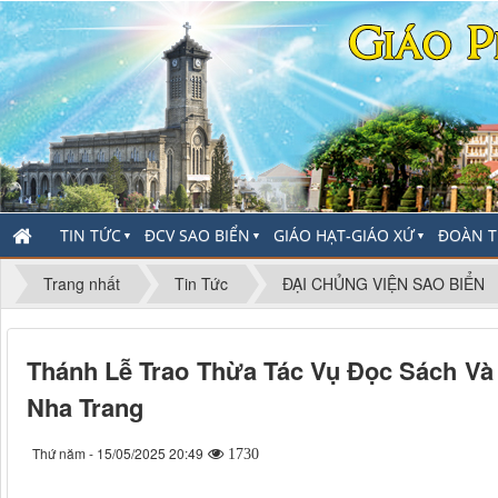
TIN TỨC
ĐCV SAO BIỂN
GIÁO HẠT-GIÁO XỨ
ĐOÀN T
▼
▼
▼
Trang nhất
Tin Tức
ĐẠI CHỦNG VIỆN SAO BIỂN
Thánh Lễ Trao Thừa Tác Vụ Đọc Sách Và 
Nha Trang
Thứ năm - 15/05/2025 20:49
1730