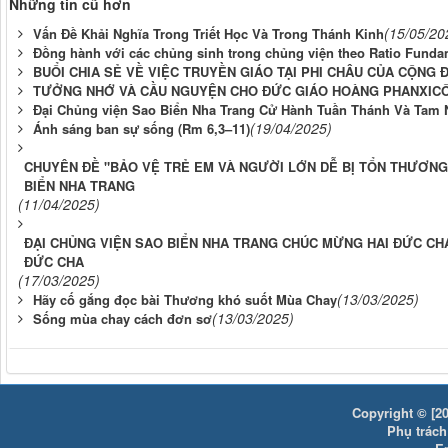
Những tin cũ hơn
(15/05/20
Vấn Đề Khải Nghĩa Trong Triết Học Và Trong Thánh Kinh
Đồng hành với các chủng sinh trong chủng viện theo Ratio Fundamen
BUỔI CHIA SẺ VỀ VIỆC TRUYỀN GIÁO TẠI PHI CHÂU CỦA CỘNG
TƯỞNG NHỚ VÀ CẦU NGUYỆN CHO ĐỨC GIÁO HOÀNG PHANXIC
Đại Chủng viện Sao Biển Nha Trang Cử Hành Tuần Thánh Và Tam 
(19/04/2025)
Ánh sáng ban sự sống (Rm 6,3–11)
CHUYÊN ĐỀ "BẢO VỆ TRẺ EM VÀ NGƯỜI LỚN DỄ BỊ TỔN THƯƠNG 
BIỂN NHA TRANG
(11/04/2025)
ĐẠI CHỦNG VIỆN SAO BIỂN NHA TRANG CHÚC MỪNG HAI ĐỨC CHA
ĐỨC CHA
(17/03/2025)
(13/03/2025)
Hãy cố gắng đọc bài Thương khó suốt Mùa Chay
(13/03/2025)
Sống mùa chay cách đơn sơ
Copyright © [20
Phụ trách: