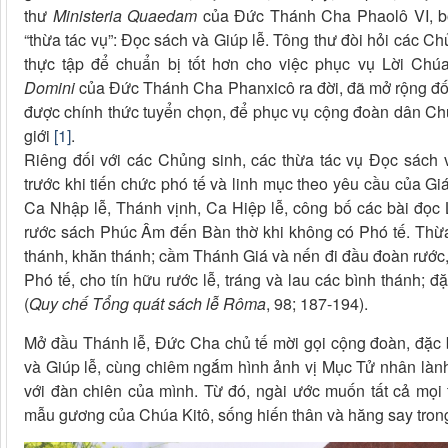
thư
Ministeria Quaedam
của Đức Thánh Cha Phaolô VI, bố
“thừa tác vụ”: Đọc sách và Giúp lễ. Tông thư đòi hỏi các Ch
thực tập để chuẩn bị tốt hơn cho việc phục vụ Lời Ch
Domini
của Đức Thánh Cha Phanxicô ra đời, đã mở rộng đối
được chính thức tuyển chọn, để phục vụ cộng đoàn dân Chú
giới
[1]
.
Riêng đối với các Chủng sinh, các thừa tác vụ Đọc sách 
trước khi tiến chức phó tế và linh mục theo yêu cầu của Gi
Ca Nhập lễ, Thánh vịnh, Ca Hiệp lễ, công bố các bài đọc 
rước sách Phúc Âm đến Bàn thờ khi không có Phó tế. Thừa 
thánh, khăn thánh; cầm Thánh Giá và nến đi đầu đoàn rước
Phó tế, cho tín hữu rước lễ, tráng và lau các bình thánh;
(
Quy chế Tổng quát sách lễ Rôma
, 98; 187-194).
Mở đầu Thánh lễ, Đức Cha chủ tế mời gọi cộng đoàn, đặc 
và Giúp lễ, cùng chiêm ngắm hình ảnh vị Mục Tử nhân lành 
với đàn chiên của mình. Từ đó, ngài ước muốn tất cả mọi
mẫu gương của Chúa Kitô, sống hiến thân và hăng say trong