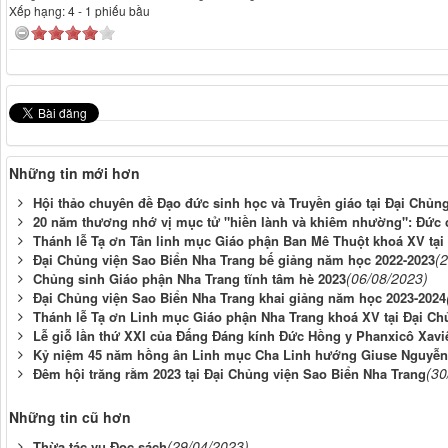
Xếp hạng:
4
-
1
phiếu bầu
Những tin mới hơn
Hội thảo chuyên đề Đạo đức sinh học và Truyền giáo tại Đại Chủn
20 năm thương nhớ vị mục tử "hiền lành và khiêm nhường": Đứ
Thánh lễ Tạ ơn Tân linh mục Giáo phận Ban Mê Thuột khoá XV tại
(
Đại Chủng viện Sao Biển Nha Trang bế giảng năm học 2022-2023
(06/08/2023)
Chủng sinh Giáo phận Nha Trang tĩnh tâm hè 2023
Đại Chủng viện Sao Biển Nha Trang khai giảng năm học 2023-2024
Thánh lễ Tạ ơn Linh mục Giáo phận Nha Trang khoá XV tại Đại Ch
Lễ giỗ lần thứ XXI của Đấng Đáng kính Đức Hồng y Phanxicô Xav
Kỷ niệm 45 năm hồng ân Linh mục Cha Linh hướng Giuse Nguyễ
(30
Đêm hội trăng rằm 2023 tại Đại Chủng viện Sao Biển Nha Trang
Những tin cũ hơn
(29/04/2023)
Thừa tác vụ Đọc sách