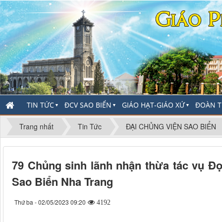
TIN TỨC
ĐCV SAO BIỂN
GIÁO HẠT-GIÁO XỨ
ĐOÀN T
▼
▼
▼
Trang nhất
Tin Tức
ĐẠI CHỦNG VIỆN SAO BIỂN
79 Chủng sinh lãnh nhận thừa tác vụ Đọ
Sao Biển Nha Trang
Thứ ba - 02/05/2023 09:20
4192