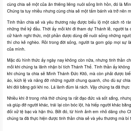
cùng chia sẻ một của ăn thiêng liêng nuôi sống linh hồn, đó là Mì
Chúng ta tuy nhiều nhưng cùng chia sẻ một tấm bánh và trở nên mộ
Tinh thần chia sẻ và yêu thương này được biểu lộ một cách rõ rà
những thế kỷ đầu. Thời ấy mỗi khi đi tham dự Thánh lễ, người t
cử hành nghi thức, một phần được dùng để nuôi sống những ngườ
thí cho kẻ nghèo. Rồi trong đời sống, người ta gom góp mọi sự 
của mình.
Mặc dù hình thức ấy ngày nay không còn nữa, nhưng tinh thần chi
mỗi khi chúng ta lãnh nhận bí tích Thánh Thể. Tinh thần ấy không p
khi chúng ta chia sẻ Mình Thánh Đức Kitô, mà còn phải được b
áo, kích lệ và nâng đỡ những người chung quanh, cho dù sự chia
khi đói bằng gói khi no. Lá lành đùm lá rách. Vậy chúng ta đã thực 
Nhiều khi ở trong nhà thờ chúng ta rất đạo đức và sốt sắng, nhưn
và giúp đỡ người khác, trái lại còn bóc lột, hà hiếp người khác 
đối xử tệ bạc và hận thù. Bởi đó, từ hình ảnh em nhỏ dâng cho C
chúng ta đã thực hiện được tinh thần chia sẻ và yêu thương mà bí