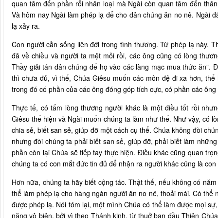
quan tâm đến phần rỗi nhân loại mà Ngài còn quan tâm đến thân 
Và hôm nay Ngài làm phép lạ để cho dân chúng ăn no nê. Ngài đ
lạ xảy ra.
Con người cần sống liên đới trong tình thương. Từ phép lạ này, T
đã về chiều và người ta mệt mỏi rồi, các ông cũng có lòng thươn
Thầy giải tán dân chúng để họ vào các làng mạc mua thức ăn”. Đó
thì chưa đủ, vì thế, Chúa Giêsu muốn các môn đệ đi xa hơn, thể h
trong đó có phần của các ông đóng góp tích cực, có phần các ông 
Thực tế, có tấm lòng thương người khác là một điều tốt rồi như
Giêsu thể hiện và Ngài muốn chúng ta làm như thế. Như vậy, có lòng 
chia sẻ, biết san sẻ, giúp đỡ một cách cụ thể. Chúa không đòi ch
nhưng đòi chúng ta phải biết san sẻ, giúp đỡ, phải biết làm những
phần còn lại Chúa sẽ tiếp tay thực hiện. Điều khác cũng quan trọ
chúng ta có con mắt đức tin đủ để nhận ra người khác cũng là con
Hơn nữa, chúng ta hãy biết cộng tác. Thật thế, nếu không có năm
thể làm phép lạ cho hàng ngàn người ăn no nê, thoải mái. Có thể 
được phép lạ. Nói tóm lại, một mình Chúa có thể làm được mọi sự, 
năng vô biên, bởi vì theo Thánh kinh, từ thuở ban đầu Thiên Chúa 