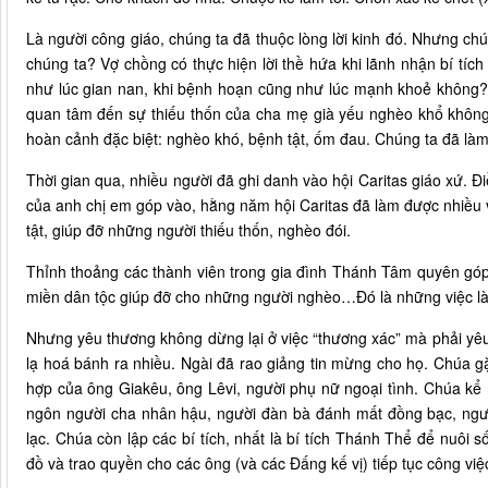
Là người công giáo, chúng ta đã thuộc lòng lời kinh đó. Nhưng ch
chúng ta? Vợ chồng có thực hiện lời thề hứa khi lãnh nhận bí tíc
như lúc gian nan, khi bệnh hoạn cũng như lúc mạnh khoẻ không
quan tâm đến sự thiếu thốn của cha mẹ già yếu nghèo khổ khôn
hoàn cảnh đặc biệt: nghèo khó, bệnh tật, ốm đau. Chúng ta đã làm
Thời gian qua, nhiều người đã ghi danh vào hội Caritas giáo xứ. Đi
của anh chị em góp vào, hằng năm hội Caritas đã làm được nhiều 
tật, giúp đỡ những người thiếu thốn, nghèo đói.
Thỉnh thoảng các thành viên trong gia đình Thánh Tâm quyên góp q
miền dân tộc giúp đỡ cho những người nghèo…Đó là những việc là
Nhưng yêu thương không dừng lại ở việc “thương xác” mà phải yê
lạ hoá bánh ra nhiều. Ngài đã rao giảng tin mừng cho họ. Chúa gặ
hợp của ông Giakêu, ông Lêvi, người phụ nữ ngoại tình. Chúa kể 
ngôn người cha nhân hậu, người đàn bà đánh mất đồng bạc, người
lạc. Chúa còn lập các bí tích, nhất là bí tích Thánh Thể để nuôi s
đồ và trao quyền cho các ông (và các Đấng kế vị) tiếp tục công việ