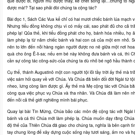
què được đi, người mù được thấy, kẻ chết sống lại…chứng tỏ Ng
được mà!? Tại sao phải đòi chúng ta cộng tác?
Bài đọc 1, Sách Các Vua kể chỉ có hai mươi chiếc bánh lúa mạch và
Nhưng tiểu đồng không chịu vì có mấy cái, sao phát đủ cho cả 
phép lạ! Qủa thế, khi tiểu đồng phát cho họ, bánh hóa nhiều, họ
làm phép lạ từ năm chiếc bánh và hai con cá của một em nhỏ. 
nên to lớn đến nỗi hàng ngàn người được no nê giữa một nơi hoan
quà cho ông Ê-li-sa; nếu em bé này không đưa bánh và cá, thì 
cần sự công tác công-sức-của chúng ta dù nhỏ bé ngõ hầu thành q
Cụ thể, thánh Augustinô một con người tội lỗi tầy trời ấy thế mà t
việc sám hối quay về với Chúa. Và Chúa đã biến đổi đời Ngài từ tộ
nheo, lưng còng làm được gì. Ấy thế mà Mẹ cộng tác với Chúa bằn
còng qua việc phục vụ Chúa và tha nhân. Và Chúa đã làm nên nh
đến nỗi cả thế giới nghiêng mình bái phục.
Quay lại bài Tin Mừng, Chúa bảo các môn đệ cộng tác với Ngài 
bánh và cá thì Chúa mới làm phép lạ. Chúa muốn dạy rằng Chúa 
độ thế của Thiên Chúa đã giao cho chúng ta, nghĩa là bên cạnh t
tay chung lòng để xây dựng cuộc sống này tươi sáng, ấm no và hạ