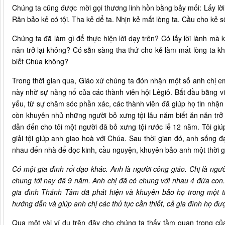
Chúng ta cũng được mời gọi thương linh hồn bằng bảy mối: Lấy lời
Răn bảo kẻ có tội. Tha kẻ dể ta. Nhịn kẻ mất lòng ta. Cầu cho kẻ s
Chúng ta đã làm gì để thực hiện lời dạy trên? Có lấy lời lành mà
năn trở lại không? Có sẵn sàng tha thứ cho kẻ làm mất lòng ta k
biết Chúa không?
Trong thời gian qua, Giáo xứ chúng ta đón nhận một số anh chị e
này nhờ sự năng nổ của các thành viên hội Lêgiô. Bắt đầu bằng v
yếu, từ sự chăm sóc phần xác, các thành viên đã giúp họ tin nhận b
còn khuyên nhủ những người bỏ xưng tội lâu năm biết ăn năn trở 
dẫn đến cho tôi một người đã bỏ xưng tội rước lễ 12 năm. Tôi giúp
giải tội giúp anh giao hoà với Chúa. Sau thời gian đó, anh sống đạ
nhau đến nhà để đọc kinh, cầu nguyện, khuyên bảo anh một thời gi
Có một gia đình rối đạo khác. Anh là người công giáo. Chị là ngư
chung tới nay đã 9 năm. Anh chị đã có chung với nhau 4 đứa con
gia đình Thánh Tâm đã phát hiện và khuyên bảo họ trong một t
hướng dẫn và giúp anh chị các thủ tục cần thiết, cả gia đình họ đư
Qua một vài ví dụ trên đây cho chúng ta thấy tầm quan trọng của