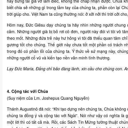
hay bưng tai giả vờ làm điếc, không thể chấp nhận được. Chúa kh
biết chia sẻ những gì trong tầm tay của chúng ta, phần còn lại Ch
trời giúp cho. Việt Nam ta cũng thường nói: ở xởi nởi thì trời cởi cho, 
Hôm nay, Đức Giêsu dạy chúng ta hãy nhìn những người chung q
cảm. Những người già bị bỏ rơi cô đơn, người này đói vì tôi vô tâ
theo mốt. Những đứa trẻ này hư hỏng vì tôi đã thiếu quan tâm chỉ 
gương tốt cho chúng. Thế giới này chưa tốt một phần có trách 
trong đó có phần lỗi của chúng ta. Ý thức về sứ mạng này, chún
những người cổ vũ và kiến tạo nền văn minh tình thương.
Lạy Đức Maria, Đấng chỉ bảo đàng lành, xin cầu cho chúng con. 
4. Cộng tác với Chúa
(Suy niệm của Lm. Joshepus Quang Nguyễn)
Thánh Augustinô đã nói: “Khi tạo dựng nên chúng ta, Chúa không c
chúng ta đồng ý và cộng tác với Ngài”. Nói như vậy có nghĩa là
một lời thì có tất cả mà. Rồi, các Sách Tin Mừng tường thuật chú