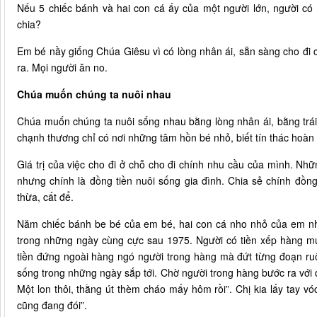
Nếu 5 chiếc bánh và hai con cá ấy của một người lớn, người có 
chia?
Em bé nầy giống Chúa Giêsu vì có lòng nhân ái, sẵn sàng cho đi 
ra. Mọi người ăn no.
Chúa muốn chúng ta nuôi nhau
Chúa muốn chúng ta nuôi sống nhau bằng lòng nhân ái, bằng trái t
chạnh thương chỉ có nơi những tâm hồn bé nhỏ, biết tín thác hoàn
Giá trị của việc cho đi ở chỗ cho đi chính nhu cầu của mình. Nhữ
nhưng chính là đồng tiền nuôi sống gia đình. Chia sẻ chính đồng
thừa, cất để.
Năm chiếc bánh be bé của em bé, hai con cá nho nhỏ của em nh
trong những ngày cùng cực sau 1975. Người có tiền xếp hàng mu
tiền đứng ngoài hàng ngó người trong hàng mà đứt từng đoạn ru
sống trong những ngày sắp tới. Chờ người trong hàng bước ra với
Một lon thôi, thằng út thèm cháo mấy hôm rồi”. Chị kia lấy tay vó
cũng đang đói”.