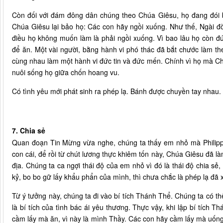
Còn đối với đám đông dân chúng theo Chúa Giêsu, họ đang đói 
Chúa Giêsu lại bảo họ: Các con hãy ngồi xuống. Như thế, Ngài đòi
điều họ không muốn làm là phải ngồi xuống. Vì bao lâu họ còn đứ
để ăn. Một vài người, bằng hành vi phó thác đã bắt chước làm the
cùng nhau làm một hành vi đức tin và đức mến. Chính vì họ mà Ch
nuôi sống họ giữa chốn hoang vu.
Có tình yêu mới phát sinh ra phép lạ. Bánh được chuyền tay nhau.
7. Chia sẻ
Quan đoạn Tin Mừng vừa nghe, chúng ta thấy em nhỏ mà Philipp
con cái, để rồi từ chút lương thực khiêm tốn này, Chúa Giêsu đã 
địa. Chúng ta ca ngợi thái độ của em nhỏ vì đó là thái độ chia sẻ,
kỷ, bo bo gữ lấy khẩu phẩn của mình, thì chưa chắc là phép lạ đã x
Từ ý tưởng này, chúng ta đi vào bí tích Thánh Thể. Chúng ta có thể
là bí tích của tình bác ái yêu thương. Thực vậy, khi lập bí tích
cầm lấy mà ăn, vì này là mình Thầy. Các con hãy cầm lấy mà uống,