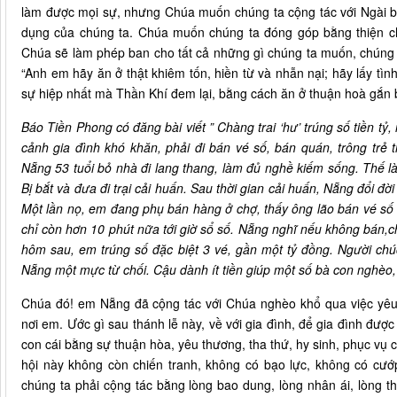
làm được mọi sự, nhưng Chúa muốn chúng ta cộng tác với Ngài bằ
dụng của chúng ta. Chúa muốn chúng ta đóng góp bằng thiện ch
Chúa sẽ làm phép ban cho tất cả những gì chúng ta muốn, chúng t
“Anh em hãy ăn ở thật khiêm tốn, hiền từ và nhẫn nại; hãy lấy tìn
sự hiệp nhất mà Thần Khí đem lại, bằng cách ăn ở thuận hoà gắn 
Báo Tiền Phong có đăng bài viết ” Chàng trai ‘hư’ trúng số tiền 
cảnh gia đình khó khăn, phải đi bán vé số, bán quán, trông tr
Nẵng 53 tuổi bỏ nhà đi lang thang, làm đủ nghề kiếm sống. Thế là
Bị bắt và đưa đi trại cải huấn. Sau thời gian cải huấn, Nẵng đổi đ
Một lần nọ, em đang phụ bán hàng ở chợ, thấy ông lão bán vé số 
chỉ còn hơn 10 phút nữa tới giờ sổ số. Nẵng nghĩ nếu không bán,
hôm sau, em trúng số đặc biệt 3 vé, gần một tỷ đồng. Người chúc
Nẵng một mực từ chối. Cậu dành ít tiền giúp một số bà con nghèo,
Chúa đó! em Nẵng đã cộng tác với Chúa nghèo khổ qua việc yêu
nơi em. Ước gì sau thánh lễ này, về với gia đình, để gia đình đư
con cái bằng sự thuận hòa, yêu thương, tha thứ, hy sinh, phục vụ ch
hội này không còn chiến tranh, không có bạo lực, không có cư
chúng ta phải cộng tác bằng lòng bao dung, lòng nhân ái, lòng th