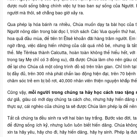
được nuôi sống bằng chính việc tự trao ban sự sống của Người.
người mà thôi, sẽ chẳng bao giờ xảy ra.
Qua phép lạ hóa bánh ra nhiều, Chúa muốn dạy ta bài học của tìn
Người nông dân trong bài đọc I, trích sách Các Vua quyển thứ hai,
hoa quả đầu mùa, để tiên tri Êlisê khoản đãi hàng trăm người. Em
ngờ rằng, việc dâng hiến những của cải quá nhỏ bé, nhưng là tất
thể. Mẹ Têrêsa thành Calcutta, hoàn toàn không thể hiểu hết, với
trong tay Mẹ chỉ có 3 đồng xu), đã được Chúa làm cho nên giàu c
để lại cho Chúa cả một công trình đồ sộ trên trần gian. Chỉ tính 
bị đầy đủ, trên 300 nhà phát chẩn lao động hiện đại, trên 70 bệnh
chăm sóc trẻ em bị bỏ rơi, 40,000 nhân viên thiện nguyện khắp thế
Cũng vậy,
mỗi người trong chúng ta hãy học cách trao tặng
dư giả, giàu có mới dạy chúng ta cách cho, nhưng hãy hiến dâng 
thực sự, cái nghèo của chúng ta sẽ được Chúa làm phép lạ để nên 
Tất cả chúng ta đều sinh ra với hai bàn tay trắng. Bước vào đời, 
để đừng sống ích kỷ, nhưng luôn luôn biết hiến dâng. Chúa khôn
xin ta hãy yêu, hãy cho đi, hãy hiến dâng, hãy hy sinh. Phép lạ đư