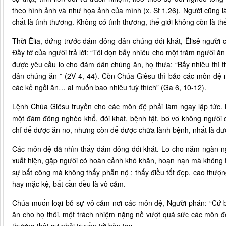
theo hình ảnh và như họa ảnh của mình (x. St 1,26). Người cũng l
chất là tình thương. Không có tình thương, thế giới không còn là th
Thời Êlia, đứng trước đám đông dân chúng đói khát, Êlisê người 
Đầy tớ của người trả lời: “Tôi dọn bấy nhiêu cho một trăm người ă
được yêu cầu lo cho đám dân chúng ăn, họ thưa: “Bấy nhiêu thì t
dân chúng ăn ” (2V 4, 44). Còn Chúa Giêsu thì bảo các môn đệ
các kẻ ngồi ăn… ai muốn bao nhiêu tuỳ thích” (Ga 6, 10-12).
Lệnh Chúa Giêsu truyền cho các môn đệ phải làm ngay lập tức.
một đám đông nghèo khổ, đói khát, bệnh tật, bơ vơ không người 
chỉ để được ăn no, nhưng còn để được chữa lành bệnh, nhất là đượ
Các môn đệ đã nhìn thấy đám đông đói khát. Lo cho năm ngàn ng
xuất hiện, gặp người có hoàn cảnh khó khăn, hoạn nạn mà không th
sự bất công mà không thấy phẫn nộ ; thấy điều tốt đẹp, cao thư
hay mặc kệ, bất cần đều là vô cảm.
Chúa muốn loại bỏ sự vô cảm nơi các môn đệ, Người phán: “Cứ b
ăn cho họ thôi, một trách nhiệm nặng nề vượt quá sức các môn đệ