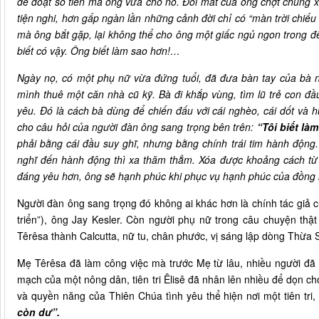
để đoạt số tiền mà ông vừa cho nó. Đôi mắt của ông chợt chùng
tiện nghi, hơn gấp ngàn lần những cảnh đời chỉ có “màn trời chiế
mà ông bắt gặp, lại không thể cho ông một giấc ngủ ngon trong 
biết có vậy. Ông biết làm sao hơn!…
Ngày nọ, có một phụ nữ vừa đứng tuổi, đã đưa bàn tay của bà n
mình thuê một căn nhà cũ kỹ. Bà đi khắp vùng, tìm lũ trẻ con đ
yêu. Đó là cách bà dùng để chiến đấu với cái nghèo, cái dốt và h
cho câu hỏi của người đàn ông sang trọng bên trên:
“Tôi biết là
phải bằng cái đầu suy ghĩ, nhưng bằng chính trái tim hành động.
nghĩ đến hành động thì xa thăm thẳm. Xóa được khoảng cách từ 
đáng yêu hơn, ông sẽ hạnh phúc khi phục vụ hạnh phúc của đồng 
Người đàn ông sang trọng đó không ai khác hơn là chính tác giả
triển”), ông Jay Kesler. Còn người phụ nữ trong câu chuyện th
Têrêsa thành Calcutta, nữ tu, chân phước, vị sáng lập dòng Thừa S
Mẹ Têrêsa đã làm công việc mà trước Mẹ từ lâu, nhiều người đã là
mạch của một nông dân, tiên tri Êlisê đã nhân lên nhiều để dọn ch
và quyền năng của Thiên Chúa tình yêu thể hiện nơi một tiên tri
còn dư”.