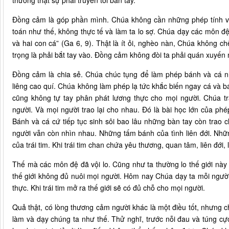
thương thật sự phải truyền tới bàn tay.
Đồng cảm là góp phần mình. Chúa không cần những phép tính v
toán như thế, không thực tế và làm ta lo sợ. Chúa dạy các môn đệ 
và hai con cá” (Ga 6, 9). Thật là ít ỏi, nghèo nàn, Chúa không ch
trọng là phải bắt tay vào. Đồng cảm không đòi ta phải quán xuyến
Đồng cảm là chia sẻ. Chúa chúc tụng để làm phép bánh và cá nh
liêng cao quí. Chúa không làm phép lạ tức khắc biến ngay cá và b
cũng không tự tay phân phát lương thực cho mọi người. Chúa 
người. Và mọi người trao lại cho nhau. Đó là bài học lớn của phé
Bánh và cá cứ tiếp tục sinh sôi bao lâu những bàn tay còn trao 
người vẫn còn nhìn nhau. Những tấm bánh của tình liên đới. Nh
của trái tim. Khi trái tim chan chứa yêu thương, quan tâm, liên đới
Thế mà các môn đệ đã vội lo. Cũng như ta thường lo thế giới này
thế giới không đủ nuôi mọi người. Hôm nay Chúa dạy ta mỗi người 
thực. Khi trái tim mở ra thế giới sẽ có đủ chỗ cho mọi người.
Quả thật, có lòng thương cảm người khác là một điều tốt, nhưng 
làm và dạy chúng ta như thế. Thử nghĩ, trước nỗi đau và túng cự