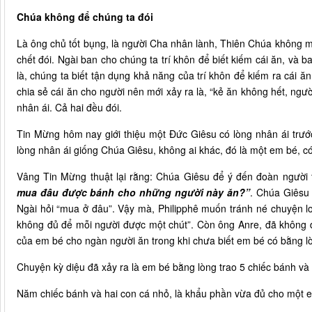
Chúa không để chúng ta đói
Là ông chủ tốt bụng, là người Cha nhân lành, Thiên Chúa không m
chết đói. Ngài ban cho chúng ta trí khôn để biết kiếm cái ăn, và ba
là, chúng ta biết tận dụng khả năng của trí khôn để kiếm ra cái 
chia sẻ cái ăn cho người nên mới xảy ra là, “kẻ ăn không hết, ngườ
nhân ái. Cả hai đều đói.
Tin Mừng hôm nay giới thiệu một Đức Giêsu có lòng nhân ái trước
lòng nhân ái giống Chúa Giêsu, không ai khác, đó là một em bé, c
Vâng Tin Mừng thuật lại rằng: Chúa Giêsu để ý đến đoàn người 
mua đâu được bánh cho những người này ăn?”
. Chúa Giêsu 
Ngài hỏi “mua ở đâu”. Vậy mà, Philipphê muốn tránh né chuyện lo
không đủ để mỗi người được một chút”. Còn ông Anre, đã không đi 
của em bé cho ngàn người ăn trong khi chưa biết em bé có bằng l
Chuyện kỳ diệu đã xảy ra là em bé bằng lòng trao 5 chiếc bánh và 
Năm chiếc bánh và hai con cá nhỏ, là khẩu phần vừa đủ cho một 