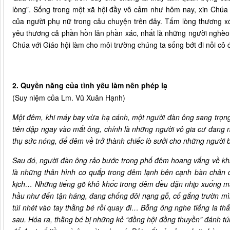
lòng”. Sống trong một xã hội đầy vô cảm như hôm nay, xin Chúa 
của người phụ nữ trong câu chuyện trên đây. Tấm lòng thương x
yêu thương cả phần hồn lẫn phần xác, nhất là những người nghèo k
Chúa với Giáo hội làm cho môi trường chúng ta sống bớt đi nỗi cô
2. Quyền năng của tình yêu làm nên phép lạ
(Suy niệm của Lm. Vũ Xuân Hạnh)
Một đêm, khi máy bay vừa hạ cánh, một người đàn ông sang trọng 
tiên đập ngay vào mắt ông, chính là những người vô gia cư đang 
thụ sức nóng, để đêm về trở thành chiếc lò sưởi cho những người 
Sau đó, người đàn ông rảo bước trong phố đêm hoang vắng về kh
là những thân hình co quắp trong đêm lạnh bên cạnh bàn chân đ
kịch… Những tiếng gõ khô khốc trong đêm đều đặn nhịp xuống mặ
hầu như đến tận háng, đang chống đôi nạng gỗ, cố gắng trườn mình
túi nhét vào tay thằng bé rồi quay đi… Bỗng ông nghe tiếng la thấ
sau. Hóa ra, thằng bé bị những kẻ “đồng hội đồng thuyền” đánh tú