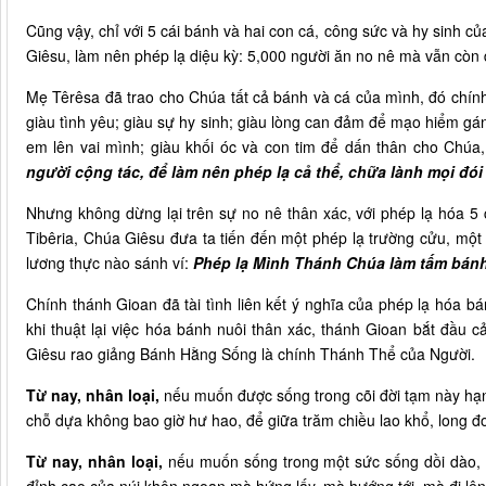
Cũng vậy, chỉ với 5 cái bánh và hai con cá, công sức và hy sinh 
Giêsu, làm nên phép lạ diệu kỳ: 5,000 người ăn no nê mà vẫn còn
Mẹ Têrêsa đã trao cho Chúa tất cả bánh và cá của mình, đó chính
giàu tình yêu; giàu sự hy sinh; giàu lòng can đảm để mạo hiểm gá
em lên vai mình; giàu khối óc và con tim để dấn thân cho Chú
người cộng tác, để làm nên phép lạ cả thể, chữa lành mọi đó
Nhưng không dừng lại trên sự no nê thân xác, với phép lạ hóa 5 
Tibêria, Chúa Giêsu đưa ta tiến đến một phép lạ trường cửu, một
lương thực nào sánh ví:
Phép lạ Mình Thánh Chúa làm tấm bánh
Chính thánh Gioan đã tài tình liên kết ý nghĩa của phép lạ hóa 
khi thuật lại việc hóa bánh nuôi thân xác, thánh Gioan bắt đầu 
Giêsu rao giảng Bánh Hằng Sống là chính Thánh Thể của Người.
Từ nay, nhân loại,
nếu muốn được sống trong cõi đời tạm này hạn
chỗ dựa không bao giờ hư hao, để giữa trăm chiều lao khổ, long đ
Từ nay, nhân loại,
nếu muốn sống trong một sức sống dồi dào, 