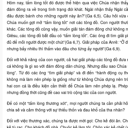
Hôm nay, tấm lòng tốt đó được thể hiện qua việc Chúa nhận th
đám đông ra về trong tình trạng đói khát. Ngài nhận thấy Ngài cầ
đâu được bánh cho những người này ăn?”(Ga 6,5). Câu hỏi vừa ch
Chúa muốn gợi mở “tấm lòng tốt” nơi các tông đồ. Con người thườ
khác. Các tông đồ cũng vậy, muốn giải tán đám đông chứ không 
Giêsu, các tông đồ bắt đầu có “tấm lòng tốt”. Các ông đi tìm giải
đủ để mỗi người được một chút”(Ga 6,7). Giải pháp của Anrê: “Ở đ
nhưng bấy nhiêu thì thấm vào đâu cho từng ấy người”(Ga 6,9).
Đối với khả năng của con người, cả hai giải pháp các tông đồ đưa
cá không là gì so với đám đông dân chúng. Nhưng dẫu sao Chúa G
lòng”. Từ đó các ông “tìm giải pháp” và đi đến “hành động cụ th
không mà làm nên phép lạ giống như từ không Chúa dựng nên trờ
hai con cá là điều kiện cần thiết để Chúa làm nên phép lạ. Phé
nhưng đồng thời cũng đề cao vai trò cộng tác của con người.
Để có một “tấm lòng thương xót”, mọi người chúng ta cần phải hỏ
chia sẻ và cảm thông với sự thiếu thốn và đau khổ của tha nhân?
Đối với việc thương xác, chúng ta được mời gọi: Cho kẻ đói ăn. Cho 
kẻ tù rạc. Cho khách đỗ nhà. Chuộc kẻ làm tôi. Chôn xác kẻ chết