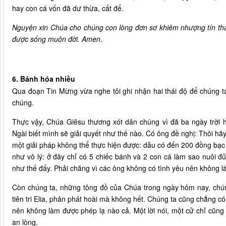
hay con cá vốn đã dư thừa, cất để.
Nguyện xin Chúa cho chúng con lòng đơn sơ khiêm nhượng tín thá
được sống muôn đời. Amen
.
6. Bánh hóa nhiều
Qua đoạn Tin Mừng vừa nghe tôi ghi nhận hai thái độ để chúng ta 
chúng.
Thực vậy, Chúa Giêsu thương xót dân chúng vì đã ba ngày trời 
Ngài biết mình sẽ giải quyết như thế nào. Có ông đề nghị: Thôi hãy
một giải pháp không thể thực hiện được: dẫu có đến 200 đồng bạc
như vô lý: ở đây chỉ có 5 chiếc bánh và 2 con cá làm sao nuôi đ
như thế đấy. Phải chăng vì các ông không có tình yêu nên không l
Còn chúng ta, những tông đồ của Chúa trong ngày hôm nay, chú
tiên tri Elia, phân phát hoài mà không hết. Chúng ta cũng chẳng có
nên không làm được phép lạ nào cả. Một lời nói, một cử chỉ cũn
an lòng.