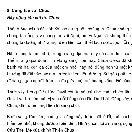
8. Cộng tác với Chúa.
Hãy cộng tác với ơn Chúa.
Thánh Augustinô đã nói: Khi tạo dựng nên chúng ta, Chúa không c
chúng ta đồng ý và cộng tác với Ngài, bởi vì Ngài sẽ không th
chúng ta dường như là một điều kiện cần thiết luôn đòi buộc mỗi n
Hẳn chúng ta còn nhớ, trong hoang địa, ma quỷ đã cám dỗ Chúa
Thế nhưng qua đoạn Tin Mừng sáng hôm nay, Chúa Giêsu đã khô
bánh và hai con cá của một em nhỏ, hay nói đúng hơn từ một 
thương đã đặt vào tay em, trước khi em lên đường. Sự góp phần c
dĩ hàng ngàn người được no đủ giữa một nơi hoang vắng. Đó cũng 
Thực vậy, trong Cựu Ước Đavít chỉ là một cậu bé chăn chiên tầ
Goliat và trở nên một vị vua nổi tiếng của dân Do Thái. Cũng vậy,
Chúa, đã trở nên một tiên tri sáng chói.
Bước sang Tân Ước, chúng ta cũng thấy được một lề lối, một cách
thầm bé nhỏ, không được ai biết đến. Nhưng sau lời xin vâng, cộn
Cứu Thế, Mẹ của chính Thiên Chúa.