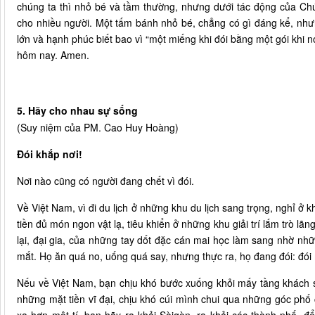
chúng ta thì nhỏ bé và tầm thường, nhưng dưới tác động của Chú
cho nhiều người. Một tấm bánh nhỏ bé, chẳng có gì đáng kể, nhưn
lớn và hạnh phúc biết bao vì “một miếng khi đói bằng một gói khi n
hôm nay. Amen.
5. Hãy cho nhau sự sống
(Suy niệm của PM. Cao Huy Hoàng)
Đói khắp nơi!
Nơi nào cũng có người đang chết vì đói.
Về Việt Nam, vì đi du lịch ở những khu du lịch sang trọng, nghỉ ở 
tiền đủ món ngon vật lạ, tiêu khiển ở những khu giải trí lắm trò l
lại, đại gia, của những tay dốt đặc cán mai học làm sang nhờ nh
mắt. Họ ăn quá no, uống quá say, nhưng thực ra, họ đang đói: đói m
Nếu về Việt Nam, bạn chịu khó bước xuống khỏi mấy tầng khách sạ
những mặt tiền vĩ đại, chịu khó cúi mình chui qua những góc phố 