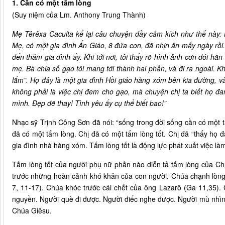
1. Cần có một tấm lòng
(Suy niệm của Lm. Anthony Trung Thành)
Mẹ Têrêxa Caculta kể lại câu chuyện đầy cảm kích như thế này: M
Mẹ, có một gia đình Ấn Giáo, 8 đứa con, đã nhịn ăn mấy ngày rồi. X
đến thăm gia đình ấy. Khi tới nơi, tôi thấy rõ hình ảnh cơn đói hằ
mẹ. Bà chia số gạo tôi mang tới thành hai phần, và đi ra ngoài. Khi
lắm”. Họ đây là một gia đình Hồi giáo hàng xóm bên kia đường, v
không phải là việc chị đem cho gạo, mà chuyện chị ta biết họ đa
mình. Đẹp đẽ thay! Tình yêu ấy cụ thể biết bao!”
Nhạc sỹ Trịnh Công Sơn đã nói: “sống trong đời sống cần có một t
đã có một tấm lòng. Chị đã có một tấm lòng tốt. Chị đã “thấy họ 
gia đình nhà hàng xóm. Tấm lòng tốt là động lực phát xuất việc làm
Tấm lòng tốt của người phụ nữ phần nào diễn tả tấm lòng của Ch
trước những hoàn cảnh khó khăn của con người. Chúa chạnh lòng
7, 11-17). Chúa khóc trước cái chết của ông Lazarô (Ga 11,35)
nguyền. Người què đi được. Người điếc nghe được. Người mù nhìn t
Chúa Giêsu.