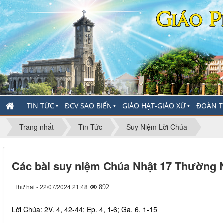
TIN TỨC
ĐCV SAO BIỂN
GIÁO HẠT-GIÁO XỨ
ĐOÀN T
▼
▼
▼
Trang nhất
Tin Tức
Suy Niệm Lời Chúa
Các bài suy niệm Chúa Nhật 17 Thường Ni
Thứ hai - 22/07/2024 21:48
892
Lời Chúa: 2V. 4, 42-44; Ep. 4, 1-6; Ga. 6, 1-15