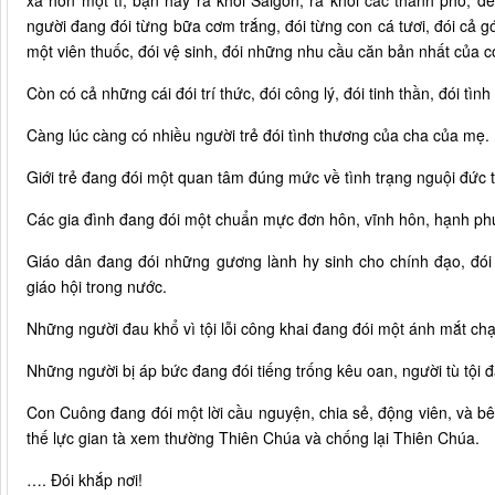
xa hơn một tí, bạn hãy ra khỏi Sàigòn, ra khỏi các thành phố, để
người đang đói từng bữa cơm trắng, đói từng con cá tươi, đói cả 
một viên thuốc, đói vệ sinh, đói những nhu cầu căn bản nhất của c
Còn có cả những cái đói trí thức, đói công lý, đói tinh thần, đói tì
Càng lúc càng có nhiều người trẻ đói tình thương của cha của mẹ.
Giới trẻ đang đói một quan tâm đúng mức về tình trạng nguội đức ti
Các gia đình đang đói một chuẩn mực đơn hôn, vĩnh hôn, hạnh phú
Giáo dân đang đói những gương lành hy sinh cho chính đạo, đói 
giáo hội trong nước.
Những người đau khổ vì tội lỗi công khai đang đói một ánh mắt ch
Những người bị áp bức đang đói tiếng trống kêu oan, người tù tội 
Con Cuông đang đói một lời cầu nguyện, chia sẻ, động viên, và bê
thế lực gian tà xem thường Thiên Chúa và chống lại Thiên Chúa.
…. Đói khắp nơi!