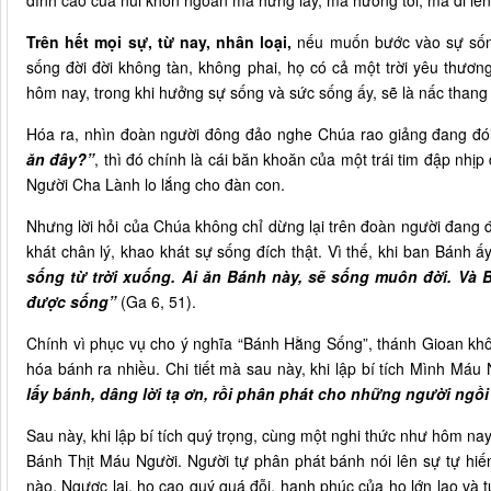
đỉnh cao của núi khôn ngoan mà hứng lấy, mà hướng tới, mà đi lên, 
Trên hết mọi sự, từ nay, nhân loại,
nếu muốn bước vào sự sống
sống đời đời không tàn, không phai, họ có cả một trời yêu thư
hôm nay, trong khi hưởng sự sống và sức sống ấy, sẽ là nấc than
Hóa ra, nhìn đoàn người đông đảo nghe Chúa rao giảng đang đó
ăn đây?”
, thì đó chính là cái băn khoăn của một trái tim đập nhị
Người Cha Lành lo lắng cho đàn con.
Nhưng lời hỏi của Chúa không chỉ dừng lại trên đoàn người đang đ
khát chân lý, khao khát sự sống đích thật. Vì thế, khi ban Bánh 
sống từ trời xuống. Ai ăn Bánh này, sẽ sống muôn đời. Và B
được sống”
(Ga 6, 51).
Chính vì phục vụ cho ý nghĩa “Bánh Hằng Sống”, thánh Gioan khôn
hóa bánh ra nhiều. Chi tiết mà sau này, khi lập bí tích Mình Máu 
lấy bánh, dâng lời tạ ơn, rồi phân phát cho những người ngồ
Sau này, khi lập bí tích quý trọng, cùng một nghi thức như hôm na
Bánh Thịt Máu Người. Người tự phân phát bánh nói lên sự tự hi
nào. Ngược lại, họ cao quý quá đỗi, hạnh phúc của họ lớn lao và 