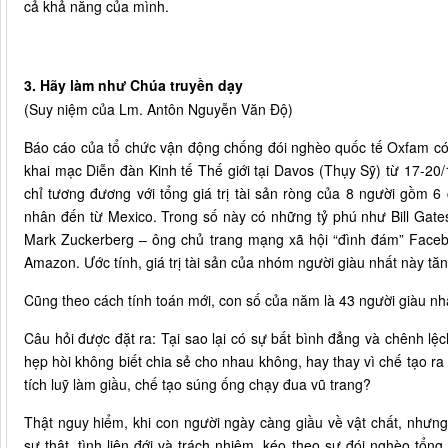
cả khả năng của mình.
3. Hãy làm như Chúa truyền dạy
(Suy niệm của Lm. Antôn Nguyễn Văn Độ)
Báo cáo của tổ chức vận động chống đói nghèo quốc tế Oxfam có t
khai mạc Diễn đàn Kinh tế Thế giới tại Davos (Thụy Sỹ) từ 17-20/1
chỉ tương đương với tổng giá trị tài sản ròng của 8 người gồ
nhân đến từ Mexico. Trong số này có những tỷ phú như Bill Gate
Mark Zuckerberg – ông chủ trang mạng xã hội “đình đám” Facebo
Amazon. Ước tính, giá trị tài sản của nhóm người giàu nhất này t
Cũng theo cách tính toán mới, con số của năm là 43 người giàu nhấ
Câu hỏi được đặt ra: Tại sao lại có sự bất bình đẳng và chênh lệ
hẹp hòi không biết chia sẻ cho nhau không, hay thay vì chế tạo ra 
tích luỹ làm giầu, chế tạo súng ống chạy đua vũ trang?
Thật nguy hiểm, khi con người ngày càng giầu về vật chất, nhưng 
sự thật, tình liên đới và trách nhiệm, kéo theo sự đói nghèo tổn