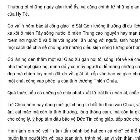
Thương ơi những ngày gian khổ ấy, và cũng chính từ những gian kh
của Hy Tế.
Có vài “nhóm bác ái công giáo” ở Sài Gòn không thường đi du lịc
xa xôi ở miền Tây sông nước, ở miền Trung cao nguyên hay mạn 
“xem nơi người ở và ở lại với người”, ăn uống với người, sinh hoạt
mọi cách để chia sẻ cho người những điều kiện sống tương đối hơn
Có lần họ đến thăm một vài Giáo Xứ gần nơi tôi sống, rồi về kể c
nhà thờ một giáo họ, mình để ý có mấy người đi lễ mang những ch
đẹp mà chính tay mình đã xin về, giặt ủi, xếp vào bao và giao ch
một chút công vào phép lạ của tình thương Thiên Chúa.
Quả thực, nếu có những sẻ chia phát xuất từ trái tim nhân ái, chắ
Lời Chúa hôm nay đang mời gọi chúng ta biết tín thác vào Chúa, và
ăn, cái mặc mà còn là tình thương, lòng thông cảm, mà còn là gió
cho công lý, ý hợp tâm đầu bảo vệ Đức Tin công giáo, tiếp sức ch
Hình ảnh em bé với “ năm tấm bánh bé hai con cá nhỏ” có thể l
muốn làm người lớn với bao toan tính, tránh né, an vị yên thân, t